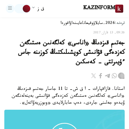
KAZINFORM
ق ز
ترەند:
2026-سايلاۋ
وقيعا
تاعايىنداۋ
اقوردا
09:26, 13 قازان 2017
جەتىم قىزدىڭ «اناسى» كەلگەنىن ەستىگەن
كەزدەگى قۋانىشى كوپشىلىكتىڭ كوزىنە جاس
ءۇيىرتتى - كەسكىن
استانا. قازاقپارات - ا ق ش- تا 11 جاسار جەتىم قىزدىڭ
«اناسى» كەلگەنىن ەستىگەن كەزدەگى قۋانىشى بەينەلەنگەن
ۆيدەو جەلىنى جاردى، دەپ حابارلايدى «وبوزريەۆاتەل».