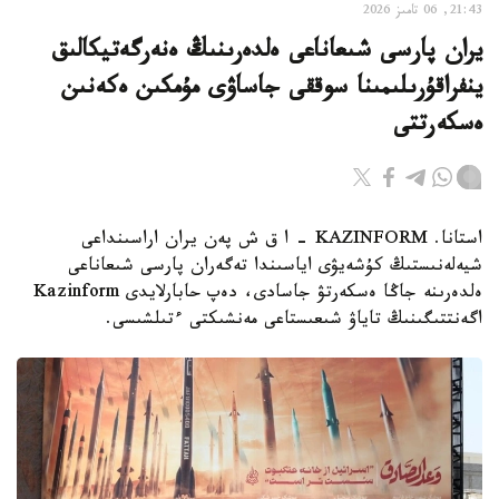
21:43, 06 تامىز 2026
يران پارسى شىعاناعى ەلدەرىنىڭ ەنەرگەتيكالىق
ينفراقۇرىلىمىنا سوققى جاساۋى مۇمكىن ەكەنىن
ەسكەرتتى
استانا. KAZINFORM - ا ق ش پەن يران اراسىنداعى
شيەلەنىستىڭ كۇشەيۋى اياسىندا تەگەران پارسى شىعاناعى
ەلدەرىنە جاڭا ەسكەرتۋ جاسادى، دەپ حابارلايدى Kazinform
اگەنتتىگىنىڭ تاياۋ شىعىستاعى مەنشىكتى ءتىلشىسى.