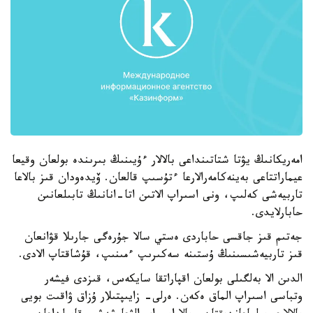
امەريكانىڭ يۋتا شتاتىنداعى بالالار ءۇيىنىڭ بىرىندە بولعان وقيعا
عيماراتتاعى بەينەكامەرالارعا ءتۇسىپ قالعان. ۆيدەودان قىز بالاعا
تاربيەشى كەلىپ، ونى اسىراپ الاتىن اتا-انانىڭ تابىلعانىن
حابارلايدى.
جەتىم قىز جاقسى حاباردى ەستي سالا جۇرەگى جارىلا قۋانعان
قىز تاربيەشىسىنىڭ ۇستىنە سەكىرىپ ءمىنىپ، قۇشاقتاپ الادى.
الدىن الا بەلگىلى بولعان اقپاراتقا سايكەس، قىزدى فيشەر
وتباسى اسىراپ الماق ەكەن. ەرلى- زايىپتىلار ۇزاق ۋاقىت بويى