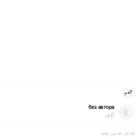
الەم
без автора
اۆتور
22:44, 06 تامىز 2026