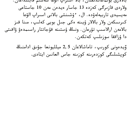
بالالارى بولماعاندىقتان، بالا اسىراپ الۋعا شەشىم قابىلداعان.
ولاردى قازىرگى كەزدە 13 جاسار ەيدەن مەن 10 جاستاعى
مەيسيدى تاربيەلەۋدە. ال، ءۇشىنشى بالانى اسىراپ الۋعا
كىرىسكەن ولار بالالار ۇيىنە ەكى جىل بويى كەلىپ، مىنا قىز
بالامەن ارالاسىپ تۇرعان. ونىڭ ۇستىنە قۇجاتتار راسىمدەۋ ۋاقىتى
دا ۇزاققا سوزىلىپ كەتكەن.
ۆيدەونى كورىپ، تاماشالاعان 2,5 ميلليونعا جۋىق ادامنىڭ
كوپشىلىگى كوزدەرىنە كوزىنە جاس العانىن ايتادى.