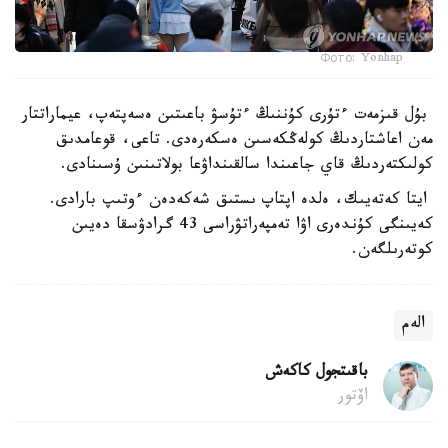
Фото: Yonhap
بۇل قىزمەت ءتۇرى كۇننىڭ ءتۇسۋ باعىتىن ەسەپتەپ، عيماراتتار
مەن اعاشتاردىڭ كولەڭكەسىن ەسكەرەدى. تاعى، قوعامدىق
كولىكتەردىڭ قاي جاعىندا سالقىنداۋعا بولاتىنىن ۇسىنادى.
ايتا كەتەيىك، ەلدە اپتاپ ىستىق شەكەدەن ءوتىپ بارادى.
كەيىنگى كۇندەرى اۋا تەمپەراتۋراسى 43 گرادۋسقا دەيىن
كوتەرىلگەن.
الەم
باقىتجول كاكەش
اۆتور