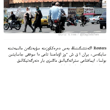
Фото: x.com / @EnglishFars
Reuters اگەنتتىگىنىڭ بەس دەرەككوزىنە سۇيەنگەن مالىمەتىنە
سايكەس، يران ا ق ش ءوز اۋماعىنا تاعى دا سوققى جاسايتىن
بولسا، ايماقتاعى ستراتەگيالىق ماڭىزى بار ەنەرگەتيكالىق
ينفراقۇرىلىم نىساندارىنا جاۋاپ رەتىندە سوققى بەرەتىنىن
مالىمدەگەن.
اگەنتتىك مالىمەتىنشە، بۇل ەسكەرتۋ ا ق ش پرەزيدەنتى دونالد
ترامپتىڭ 28 -شىلدەدە يراننىڭ ەنەرگەتيكالىق ينفراقۇرىلىمىنا
سوققى بەرۋ مۇمكىندىگىن جوققا شىعارماعان مالىمدەمەسىنەن
كەيىن جۇرگىزىلگەن ديپلوماتيالىق بايلانىستار بارىسىندا
جەتكىزىلگەن.