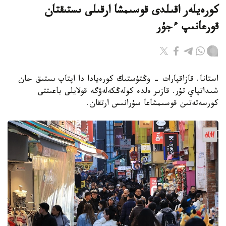
كورەيلەر اقىلدى قوسىمشا ارقىلى ىستىقتان
قورعانىپ ءجۇر
استانا. قازاقپارات - وڭتۇستىك كورەيادا دا اپتاپ ىستىق جان
شىداتپاي تۇر. قازىر ەلدە كولەڭكەلەۋگە قولايلى باعىتتى
كورسەتەتىن قوسىمشاعا سۇرانىس ارتقان.