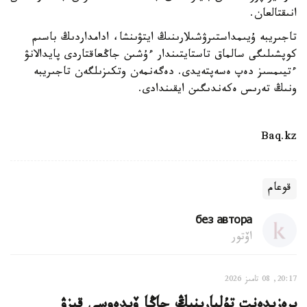
انىقتالعان.
تاجىريبە ۇيىمداستىرۋشىلارىنىڭ ايتۋىنشا، ادامداردىڭ باسىم
كوپشىلىگى سالماق تاستايتىندار ءۇشىن جاڭعاقتاردى پايدالانۋ
ءتيىمسىز دەپ ەسەپتەيدى. دەگەنمەن وتكىزىلگەن تاجىريبە
ونىڭ تەرىس ەكەندىگىن ايقىندادى.
Baq.kz
قوعام
без автора
اۆتور
20:17, 08 تامىز 2026
پرەزيدەنت تۇلپارىنىڭ جاڭا ۆيدەوسى قىزۋ