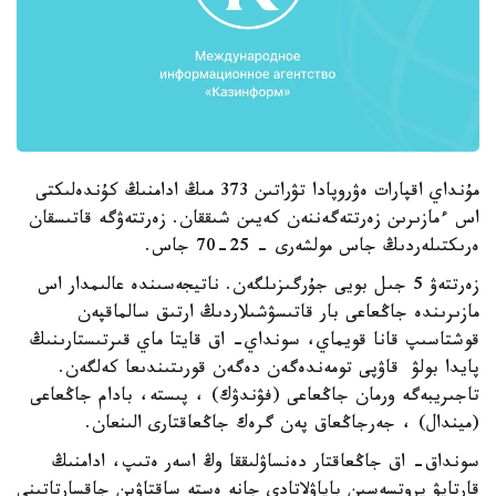
مۇنداي اقپارات ەۋروپادا تۋراتىن 373 مىڭ ادامنىڭ كۇندەلىكتى
اس ءمازىرىن زەرتتەگەننەن كەيىن شىققان. زەرتتەۋگە قاتىسقان
ەرىكتىلەردىڭ جاس مولشەرى - 25-70 جاس.
زەرتتەۋ 5 جىل بويى جۇرگىزىلگەن. ناتيجەسىندە عالىمدار اس
مازىرىندە جاڭعاعى بار قاتىسۋشىلاردىڭ ارتىق سالماقپەن
قوشتاسىپ قانا قويماي، سونداي- اق قايتا ماي قىرتىستارىنىڭ
پايدا بولۋ قاۋپى تومەندەگەن دەگەن قورىتىندىعا كەلگەن.
تاجىريبەگە ورمان جاڭعاعى (فۋندۋك) ، پىستە، بادام جاڭعاعى
(ميندال) ، جەرجاڭعاق پەن گرەك جاڭعاقتارى الىنعان.
سونداق- اق جاڭعاقتار دەنساۋلىققا وڭ اسەر ەتىپ، ادامنىڭ
قارتايۋ پروتسەسىن باياۋلاتادى جانە ەستە ساقتاۋىن جاقسارتاتىنى