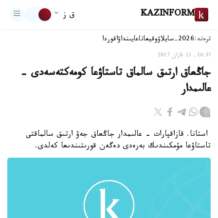
KAZINFORM
ق ز
ترەند:
2026-سايلاۋ
وقيعا
تاعايىنداۋ
اقوردا
16:37, 11 قازان 2017
جاڭعاق ارتىق سالماق تاستاۋعا كومەكتەسەدى -
عالىمدار
استانا. قازاقپارات - عالىمدار جاڭعاق جەۋ ارتىق سالماقتى
تاستاۋعا مۇمكىندىك بەرەدى دەگەن قورىتىندىعا كەلدى.