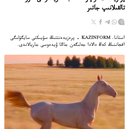
تالقىلانىپ جاتىر
استانا. KAZINFORM - پرەزيدەنتتىڭ سۇيىكتى سايگۇلىگى
اقجاننىڭ كەڭ دالادا جەلىگەن جاڭا ۆيدەوسى جاريالاندى.