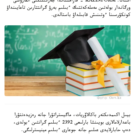
استانا. KAZINFORM - قازاقستاندا جەرگىلىكتى اتقارۋشى
ورگاندار بولەتىن مەملەكەتتىك ءبىلىم بەرۋ گرانتتارىن تاعايىنداۋ
كونكۋرسىنا ءوتىنىش قابىلداۋ باستالدى.
Фото: Gov.kz
بيىل اكىمدىكتەر باكالاۆريات، ماگيستراتۋرا جانە رەزيدەنتۋرا
باعدارلامالارى بويىنشا بارلىعى 2392 ءبىلىم گرانتىن ءبولدى،
دەپ حابارلايدى عىلىم جانە جوعارى ءبىلىم مينيسترلىگى.