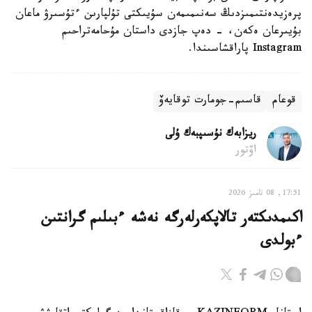
پرەزيدەنتىمىزدىڭ سەنىمىمەن سۇيىكتى تۇلپارىن ءتۇسىرۋ ماعان
بۇيىرعان ەكەن، - دەپ جازدى داستان مۇحامەتراحىم
Instagram پاراقشاسىندا.
قوعام
قاسىم-جومارت توقايەۆ
ريزابەك نۇسىپبەك ۇلى
اۆتور
17:51, 08 تامىز 2026
اكىمدىكتەر تالاپكەرلەرگە نەشە ءبىلىم گرانتىن
ءبولدى