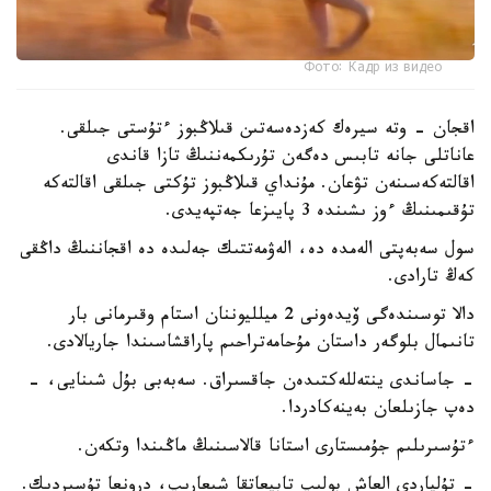
Фото: Кадр из видео
اقجان - وتە سيرەك كەزدەسەتىن قىلاڭبوز ءتۇستى جىلقى.
عاناتلى جانە تابىس دەگەن تۇرىكمەننىڭ تازا قاندى
اقالتەكەسىنەن تۋعان. مۇنداي قىلاڭبوز تۇكتى جىلقى اقالتەكە
تۇقىمىنىڭ ءوز ىشىندە 3 پايىزعا جەتپەيدى.
سول سەبەپتى الەمدە دە، الەۋمەتتىك جەلىدە دە اقجاننىڭ داڭقى
كەڭ تارادى.
دالا توسىندەگى ۆيدەونى 2 ميلليوننان استام وقىرمانى بار
تانىمال بلوگەر داستان مۇحامەتراحىم پاراقشاسىندا جاريالادى.
- جاساندى ينتەللەكتىدەن جاقسىراق. سەبەبى بۇل شىنايى، -
دەپ جازىلعان بەينەكادردا.
ءتۇسىرىلىم جۇمىستارى استانا قالاسىنىڭ ماڭىندا وتكەن.
- تۇلپاردى العاش بولىپ تابيعاتقا شىعارىپ، درونعا تۇسىردىك.