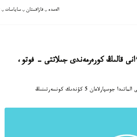
الەمدە
قازاقستان
ساياسات
ت
 ءانى قالىڭ كورەرمەندى جىلاتتى - فوتو،
استانا. قازاقپارات - كۇنى كەشە تورەعالي تورەالى الماتىدا جوسپارلاعان 5 كۇندىك كونسەرتىنىڭ