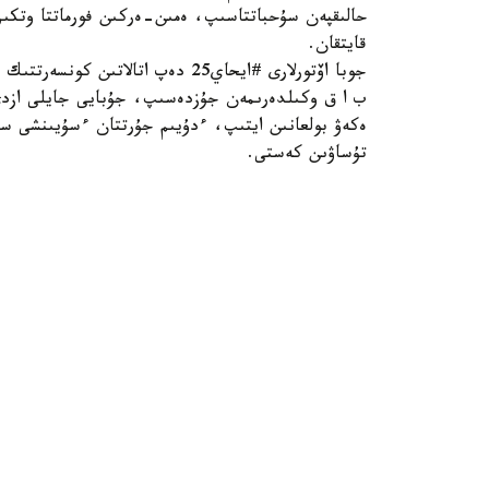
حالىقپەن سۇحباتتاسىپ، ەمىن-ەركىن فورماتتا وتك
قايتقان.
ب ا ق وكىلدەرىمەن جۇزدەسىپ، جۇبايى جايلى ازدى-
ەكەۋ بولعانىن ايتىپ، ءدۇيىم جۇرتتان ءسۇيىنشى سۇر
تۇساۋىن كەستى.