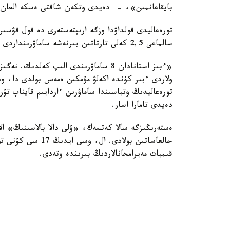
بايقاعانمىن»، - دەيدى وتكەن شاقتى ەسكە العان گۇ
تورەعاليدى قولداۋدا وزگە ارىپتەستەرى دە قول قۋسى
سالماعى 2,5 كەلى تارتاتىن بىرنەشە ساماۋرىنداردى ارنايى باس قالادان الا كەلگەنىن ايتادى.
تورەعاليدىڭ وتباسىندا ساماۋرىن ءاردايىم قايناپ 
دەيدى تامارا اسار.
جالعاساتىن بولادى.
قىمبات مەيرامحانالاردىڭ بىرىندە وتەدى.