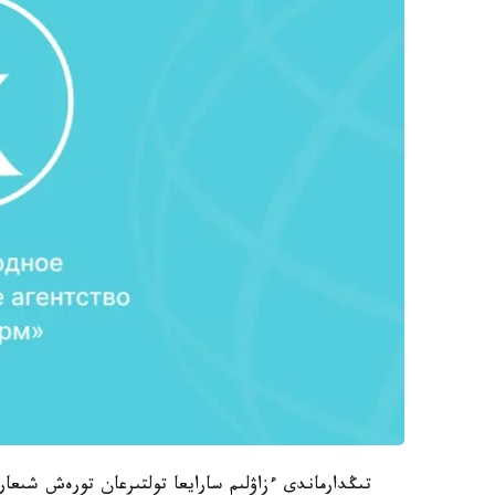
تىڭدارماندى ءزاۋلىم سارايعا تولتىرعان تورەش شىع