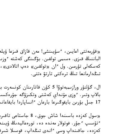
«قۇرمەتتى اعايىن، ءسۇيىنشى! مەن قازاق قىزعا ۇيلە
الباننىڭ قىزى. ەسىمى تولقىن. بۇگىنگى كەشتە ءوزىم
كەسكەلى تۇرمىن. ول ءان «تولقىن» دەپ اتالادى»، 
تىڭدارمانعا تىڭ ترەكتى تارتۋ ەتتى.
ال، گۇلنۇر ورازىمبەتوۆا 5 كۇن قات
بالاپ وتىر. ءوزى مۇنداي كەشتى وتكىزۋگە جۇرەكسىن
17 جىل بۇرىن بايقوڭىرعا بارعان ءانساپاردا بايقاعانىن ايتادى.
«سول كەزدە باسىندا شا
ءتۇسىپ ءجۇر. فوتولار مەندە دە، تورەعاليدىڭ ۇيىند
كەزدە، جاقىنداپ وسى ءاندى تىڭداپ، قوسىلا شىرقاپ