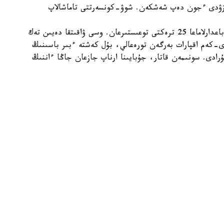
ىزۋدى ءجون دەپ شەشكەن. شوۋ-كونسەرتتى تاماشالاپ
جوبا اۆتورلارى #ايحاي25 دەپ اتالاتىن كونسەرتتىك باعدارلاماعا 25 ترەكتى توعىستىرعان. وسى ۋاقىتقا دەيىن تەك
كەم اقپارات بەرگەن تورەعالي، بۇل كەشتە ءبىر باسىنىڭ
ادى. سونىمەن قاتار، جۇبايىنا ارناپ جازعان جاڭا ءاننىڭ