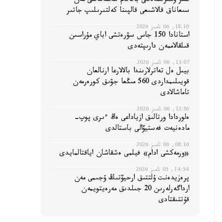
سىر وڭىرىندەگى باقاتام كەسەنەسى مەن
سىعاناق قالاشىعى قالپىنا كەلتىرىلىپ جاتىر
18:10, 06 تامىز 2026
استانادا 150 جاس سۋرەتشى اباي مۇراسىن
قىلقالاممەن دارىپتەدى
13:07, 06 تامىز 2026
بيىل ەل تەاترلارىندا بالالارعا ارنالعان
قويىلىمداردى 560 مىڭعا جۋىق كورەرمەن
تاماشالادى
12:56, 06 تامىز 2026
ەلوردادا ورتالىق ازياداعى ەڭ ءىرى پوپ-
مادەنيەت فەستيۆالى باستالدى
08:16, 06 تامىز 2026
«ورمەكشى ادام» فيلمى ەشقاشان اياقتالمايدى
14:54, 05 تامىز 2026
پرەزيدەنت ۇلتتىق ارحيۆتىڭ ۇجىمى مەن
ارداگەرلەرىن 20 جىلدىق مەرەيتويمەن
قۇتتىقتادى