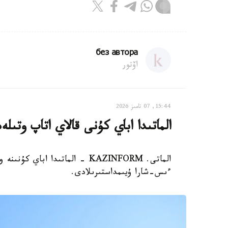
без автора
اۆتور
15:44, 07 تامىز 2026
الماتىدا اباي كۇنى قالاي اتاپ وتىلە
الماتى. KAZINFORM - الماتىدا ا
ءىس-شارا ۇيىمداستىرىلادى.