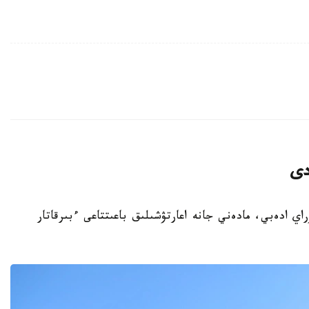
دى
باي كۇنىنە وراي ادەبي، مادەني جانە اعارتۋشىلىق باعىتتاعى ءبىرقاتار