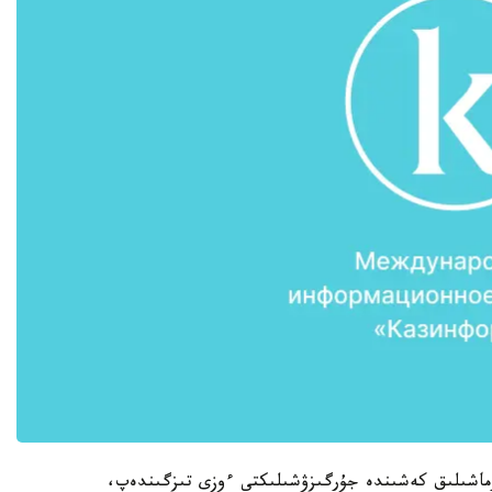
ارماشىلىق كەشىندە جۇرگىزۋشىلىكتى ءوزى تىزگىندەپ،