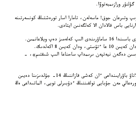
لنۇر ورازىمبەتوۆا.
رىپ وتىرعان جوق! ماسەلەن، تامارا اسار تورەشتىڭ كونسەرتىنە
«ءبىز استانادان 8 ساماۋرىندى الىپ كەلدىك. نەگىزى باسىندا 16 ساماۋرىندى الىپ كەلەمىز دەپ ويلاعانمىن.
ولاردى ءبىر كۇندە اكەلۋ مۇمكىن ەمەس بولدى دا، ودان كەيىن 10 عا ءتۇستى، ودان كەيىن 8 اكەلدىك.
تۇرسىن دەگەن نيەتپەن ىرىمداپ ساحناعا الىپ شىقتىم»، -
ەستەرىڭىزگە سالا كەتسەك، «ۇلى دالا بالاسىنىڭ» الاتاۋ باۋرايىنداعى ءان كەشى قازاننىڭ 14- جۇلدىزىنا دەيىن
 ال، وسى ايدىڭ 17 سى كۇنى تورەعالي مەن جۇبايى تولقىننىڭ ءدۇبىرلى تويى، الماتىداعى ەڭ