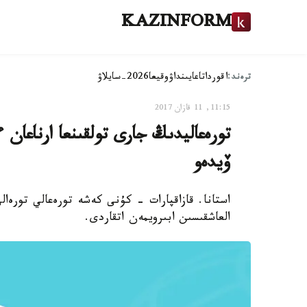
KAZINFORM
ترەند:
اقوردا
تاعايىنداۋ
وقيعا
2026-سايلاۋ
11:15, 11 قازان 2017
تورەعاليدىڭ جارى تولقىنعا ارناعان
ۆيدەو
العاشقىسىن ابىرويمەن اتقاردى.