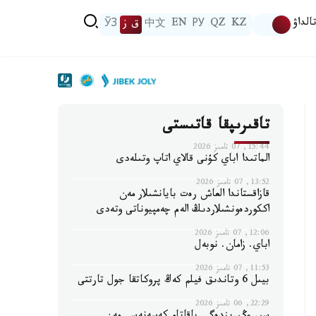
الداۋ
KZ
QZ
РУ
EN
中文
ق ز
ЎЗ
تاقىرىپقا قاتىستى
15:44, 07 تامىز 2026
الماتىدا اباي كۇنى قالاي اتاپ وتىلەدى
13:52, 07 تامىز 2026
قازاقستاندا العاش رەت بايانشىلار مەن
اككوردەونشىلاردىڭ الەم چەمپيوناتى وتەدى
12:06, 07 تامىز 2026
اباي. زامان. نوبەل
11:53, 07 تامىز 2026
بيىل 6 وتاندىق فيلم كەڭ پروكاتقا جول تارتتى
22:29, 06 تامىز 2026