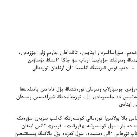
ندىم! سۇراساڭىزدار ايتايىن، تاڭداعان جارىم ۇلى جۇزدەن،
نىڭ ومىرلىك جۇبايىما ارناپ سۋ جاڭا ءاننىڭ تۇساۋىن
- دەپ قوس قىزىنىڭ اناسىنا ءان ارناعان تورەعالي
ارىنان كونسەرت بەرۋدى جوسپارلاپ وتىرعان تورەشتىڭ بۇل قادامىن باتىلدىققا
ەتىنىن دە جاسىرمادى. ال، تورەعاليدىڭ شيراقتىعىن وسىدان
ش جوق، 8 جاستاعى تاقىرباس بالا بولاتىن! تورەعالي كونسەرتكە كەلىپ بىزبەن سۋرەتكە
ە دە بار. سول كونسەرتتە «قورقىت- قوبىز» ءانىن ايتقان
 تۇرعانى ءالى ەسىمدە. سول كەزدە بۇل بالانىڭ پىسىقتىعىن