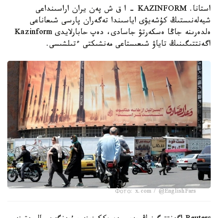
استانا. KAZINFORM - ا ق ش پەن يران اراسىنداعى
شيەلەنىستىڭ كۇشەيۋى اياسىندا تەگەران پارسى شىعاناعى
ەلدەرىنە جاڭا ەسكەرتۋ جاسادى، دەپ حابارلايدى Kazinform
اگەنتتىگىنىڭ تاياۋ شىعىستاعى مەنشىكتى ءتىلشىسى.
Фото: x.com / @EnglishFars