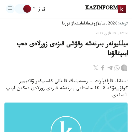
KAZINFORM
ق ز
ترەند:
2026-سايلاۋ
وقيعا
تاعايىنداۋ
اقوردا
12:12, 05 قازان 2017
ميلليونەر بىرنەشە وقۋشى قىزدى زورلادى دەپ
ايىپتالۋدا
استانا. قازاقپارات - رەسەيلىك قالتالى كاسىپكەر ۆلاديمير
گولۋبيەۆكە 8-10 جاستاعى بىرنەشە قىزدى زورلادى دەگەن ايىپ
تاعىلدى.