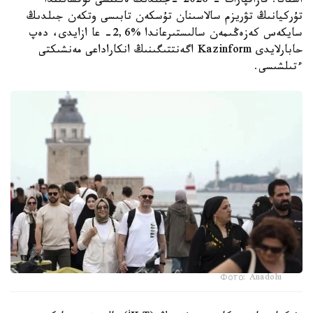
استانا. قازاقپارات - 2026 -جىلدىڭ ەكىنشى توقسانىندا
تۇركيانىڭ تۋريزم سالاسىنان تۇسكەن تابىسى وتكەن جىلدىڭ
سايكەس كەزەڭىمەن سالىستىرعاندا %2,6- عا ازايدى، دەپ
حابارلايدى Kazinform اگەنتتىگىنىڭ انكاراداعى مەنشىكتى
ءتىلشىسى.
Фото: Anadolu