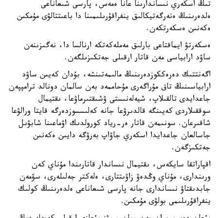
تىڭ اسكەري نىساندارىنا عانا ەمەس، پارسى شىعاناعى
ەلدەرىنىڭ ەنەرگەتيكالىق ينفراقۇرىلىمىنا دا باعىتتالۋى مۇمكىن
ەكەنىن ەسكەرتكەن.
ەسكەرتۋ ايماقتاعى بارلىق مەملەكەتكە ارنالسا دا، نەگىزىنەن
ساۋد ارابياسى مەن قاتار ارقىلى جەتكىزىلگەن.
اگەنتتىك دەرەككوزدەرىنىڭ مالىمەتىنشە، بۇدان كەيىن ساۋد
ارابياسىنىڭ تاق مۇراگەرى مۇحاممەد بەن سالمان دونالد ترامپپەن
جاعدايدى تالقىلاپ، شيەلەنىستى ۋشىقتىرماۋعا، ىقتيمال
سوققىلاردى كەيىنگە قالدىرۋعا جانە كەلىسسوزدەرگە قايتا ورالۋعا
شاقىرعان. سونىمەن قاتار ەر-رياد كورولدىك اۋماعىنا شابۋىل
جاسالعان جاعدايدا اسكەري جاۋاپ بەرۋگە دايىن ەكەنىن
جەتكىزگەن.
اقپاراتقا سايكەس، ىقتيمال نىساندار قاتارىندا مۇناي كەن
ورىندارى، مۇناي وڭدەۋ زاۋىتتارى، ەلەكتر جەلىلەرى، سۋمەن
جابدىقتاۋ نىساندارى جانە پارسى شىعاناعى ەلدەرىنىڭ كولىك
ينفراقۇرىلىمى بولۋى مۇمكىن.