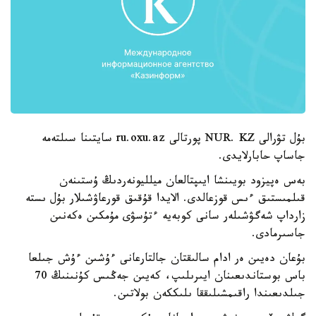
بۇل تۋرالى NUR. KZ پورتالى ru.oxu.az سايتىنا سىلتەمە
جاساپ حابارلايدى.
بەس ەپيزود بويىنشا ايىپتالعان ميلليونەردىڭ ۇستىنەن
قىلمىستىق ءىس قوزعالدى. الايدا قۇقىق قورعاۋشىلار بۇل ىستە
زارداپ شەگۋشىلەر سانى كوبەيە ءتۇسۋى مۇمكىن ەكەنىن
جاسىرمادى.
بۇعان دەيىن ەر ادام سالىقتان جالتارعانى ءۇشىن ءۇش جىلعا
باس بوستاندىعىنان ايىرىلىپ، كەيىن جەڭىس كۇنىنىڭ 70
جىلدىعىندا راقىمشىلىققا ىلىككەن بولاتىن.