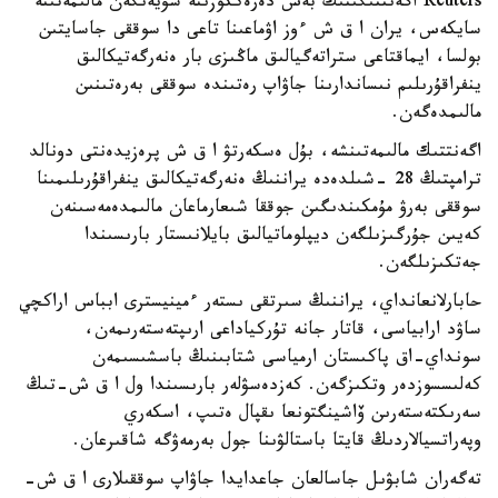
Reuters اگەنتتىگىنىڭ بەس دەرەككوزىنە سۇيەنگەن مالىمەتىنە
سايكەس، يران ا ق ش ءوز اۋماعىنا تاعى دا سوققى جاسايتىن
بولسا، ايماقتاعى ستراتەگيالىق ماڭىزى بار ەنەرگەتيكالىق
ينفراقۇرىلىم نىساندارىنا جاۋاپ رەتىندە سوققى بەرەتىنىن
مالىمدەگەن.
اگەنتتىك مالىمەتىنشە، بۇل ەسكەرتۋ ا ق ش پرەزيدەنتى دونالد
ترامپتىڭ 28 -شىلدەدە يراننىڭ ەنەرگەتيكالىق ينفراقۇرىلىمىنا
سوققى بەرۋ مۇمكىندىگىن جوققا شىعارماعان مالىمدەمەسىنەن
كەيىن جۇرگىزىلگەن ديپلوماتيالىق بايلانىستار بارىسىندا
جەتكىزىلگەن.
حابارلانعانداي، يراننىڭ سىرتقى ىستەر ءمينيسترى ابباس اراكچي
ساۋد ارابياسى، قاتار جانە تۇركياداعى ارىپتەستەرىمەن،
سونداي-اق پاكىستان ارمياسى شتابىنىڭ باسشىسىمەن
كەلىسسوزدەر وتكىزگەن. كەزدەسۋلەر بارىسىندا ول ا ق ش-تىڭ
سەرىكتەستەرىن ۆاشينگتونعا ىقپال ەتىپ، اسكەري
وپەراتسيالاردىڭ قايتا باستالۋىنا جول بەرمەۋگە شاقىرعان.
تەگەران شابۋىل جاسالعان جاعدايدا جاۋاپ سوققىلارى ا ق ش-