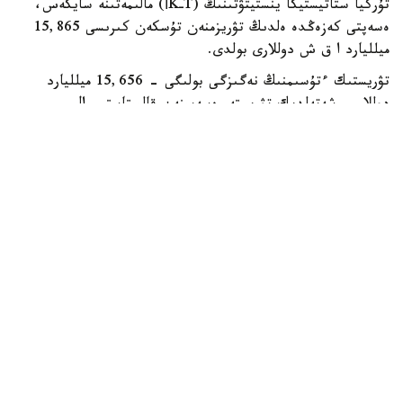
تۇركيا ستاتيستيكا ينستيتۋتىنىڭ (TـİK) مالىمەتىنە سايكەس،
ەسەپتى كەزەڭدە ەلدىڭ تۋريزمنەن تۇسكەن كىرىسى 15,865
ميلليارد ا ق ش دوللارى بولدى.
تۋريستىك ءتۇسىمنىڭ نەگىزگى بولىگى - 15,656 ميلليارد
دوللار - شەتەلدىك تۋريستەر ەسەبىنەن قالىپتاستى. ال
ترانزيتتىك جولاۋشىلاردان 209,5 ميلليون دوللار ءتۇستى.
تۋريزمنەن تۇسكەن جالپى تابىستىڭ شامامەن %15,6- ىن
شەتەلدە تۇراقتى تۇراتىن تۇركيا ازاماتتارى قامتاماسىز ەتتى.
ەكىنشى توقساندا تۇركياعا 15,58 ميلليون ادام كەلدى. بۇل
وتكەن جىلدىڭ وسى كەزەڭىمەن سالىستىرعاندا %5,1- عا از.
سوعان قاراماستان، ءبىر تۋريستىڭ ءبىر تۇنگە شاققانداعى
ورتاشا شىعىنى 113 ا ق ش دوللارىنا دەيىن ءوستى.
ەلگە كەلگەندەردىڭ %71,3- ى دەمالۋ، ويىن-ساۋىق جانە
مادەني ءىس-شارالارعا قاتىسۋ ماقساتىندا ساپارلاعان. تاعى
%16,6- ى تۋىستارى مەن دوستارىنا قوناققا كەلگەن.
سونىمەن قاتار تۇركيا تۇرعىندارىنىڭ شەتەلگە ساپار شىعىندارى
%7,4- عا ءوسىپ، 2,96 ميلليارد ا ق ش دوللارىنا جەتتى.