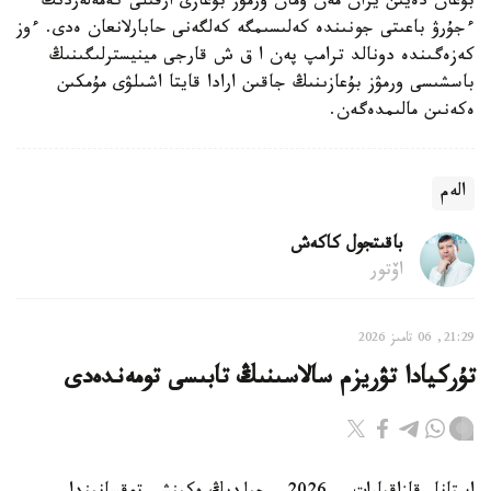
بۇعان دەيىن يران مەن ومان ورمۋز بۇعازى ارقىلى كەمەلەردىڭ
ءجۇرۋ باعىتى جونىندە كەلىسىمگە كەلگەنى حابارلانعان ەدى. ءوز
كەزەگىندە دونالد ترامپ پەن ا ق ش قارجى مينيسترلىگىنىڭ
باسشىسى ورمۋز بۇعازىنىڭ جاقىن ارادا قايتا اشىلۋى مۇمكىن
ەكەنىن مالىمدەگەن.
الەم
باقىتجول كاكەش
اۆتور
21:29, 06 تامىز 2026
تۇركيادا تۋريزم سالاسىنىڭ تابىسى تومەندەدى