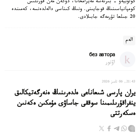
گولۋبيەۆ - بىرنەشە مەيرامحانا، دۇكەن مەن قۇرىلىس
كومپانياسىنىڭ قوجايىنى. ونىڭ كىناسى دالەلدەنسە، كەمىندە
20 جىلعا تۇرمەگە جابىلادى.
الەم
без автора
اۆتور
21:43, 06 تامىز 2026
يران پارسى شىعاناعى ەلدەرىنىڭ ەنەرگەتيكالىق
ينفراقۇرىلىمىنا سوققى جاساۋى مۇمكىن ەكەنىن
ەسكەرتتى