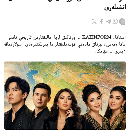
انشىلەرى
استانا. KAZINFORM - ورتالىق ازيا حالىقتارىن تاريحي تامىر
عانا ەمەس، ورتاق مادەني قۇندىلىقتار دا بىرىكتىرەدى. سولاردىڭ
ءبىرى – مۋزىكا.