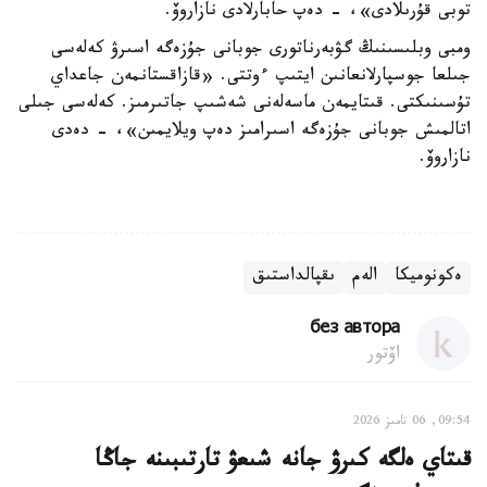
توبى قۇرىلادى»، - دەپ حابارلادى نازاروۆ.
ومبى وبلىسىنىڭ گۋبەرناتورى جوبانى جۇزەگە اسىرۋ كەلەسى
جىلعا جوسپارلانعانىن ايتىپ ءوتتى. «قازاقستانمەن جاعداي
تۇسىنىكتى. قىتايمەن ماسەلەنى شەشىپ جاتىرمىز. كەلەسى جىلى
اتالمىش جوبانى جۇزەگە اسىرامىز دەپ ويلايمىن»، - دەدى
نازاروۆ.
ەكونوميكا
الەم
ىقپالداستىق
без автора
اۆتور
09:54, 06 تامىز 2026
قىتاي ەلگە كىرۋ جانە شىعۋ تارتىبىنە جاڭا