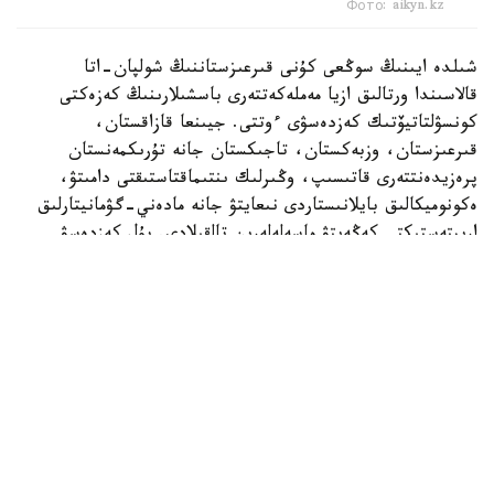
Фото: aikyn.kz
شىلدە ايىنىڭ سوڭعى كۇنى قىرعىزستاننىڭ شولپان-اتا
قالاسىندا ورتالىق ازيا مەملەكەتتەرى باسشىلارىنىڭ كەزەكتى
كونسۋلتاتيۆتىك كەزدەسۋى ءوتتى. جيىنعا قازاقستان،
قىرعىزستان، وزبەكستان، تاجىكستان جانە تۇرىكمەنستان
پرەزيدەنتتەرى قاتىسىپ، وڭىرلىك ىنتىماقتاستىقتى دامىتۋ،
ەكونوميكالىق بايلانىستاردى نىعايتۋ جانە مادەني-گۋمانيتارلىق
ارىپتەستىكتى كەڭەيتۋ ماسەلەلەرىن تالقىلادى. بۇل كەزدەسۋ
ورتالىق ازيا ەلدەرىنىڭ ءوزارا ىقپالداستىعى كۇن وتكەن سايىن
ارتىپ كەلە جاتقانىن تاعى ءبىر مارتە كورسەتتى.
وسىعان وراي ءوڭىردىڭ مادەني ومىرىنە دە نازار اۋدارۋدى ءجون
كوردىك. ءار حالىقتىڭ بولمىسىن تانىتاتىن باستى
قۇندىلىقتاردىڭ ءبىرى - مۋزىكا. سوندىقتان ورتالىق ازيانىڭ
بەس مەملەكەتىنەن ءوز ەلىندە كەڭىنەن تانىلعان،
شىعارماشىلىعىنىڭ نەگىزگى بولىگىن انا تىلىندە ورىندايتىن
ەسترادا انشىلەرىنە شولۋ ۇسىنامىز.