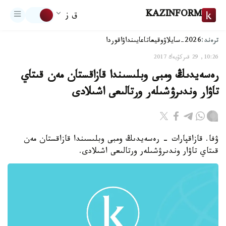
KAZINFORM
ق ز
ترەند:
2026-سايلاۋ
وقيعا
تاعايىنداۋ
اقوردا
10:26, 29 قىركۇيەك 2017
رەسەيدىڭ ومبى وبلىسىندا قازاقستان مەن قىتاي
تاۋار وندىرۋشىلەر ورتالىعى اشىلادى
ۋفا. قازاقپارات - رەسەيدىڭ ومبى وبلىسىندا قازاقستان مەن
قىتاي تاۋار وندىرۋشىلەر ورتالىعى اشىلادى.