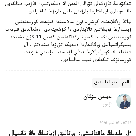
شەگۋدىڭ تاۋەكەلى تۋرالى الدىن الا ەسكەرتىپ، قاۋىپ دەڭگەيى
ەڭ جوعارى ايماقتارعا بارۋدان باس تارتۋعا شاقىرادى.
جاڭا رەگلامەنت كوشى-قون سالاسىندا قىزمەت كورسەتەتىن
ۇيىمدارعا قويىلاتىن تالاپتاردى دا كۇشەيتەدى. دەلدالدىق قىزمەت
كورسەتەتىن اگەنتتىكتەر تىركەلگەننەن كەيىن 15 كۇن ىشىندە
يمميگراتسيالىق ورگانداردا ەسەپكە تۇرۋعا مىندەتتى. ال
شەتەلدىك كومپانيالارعا قىتاي اۋماعىندا مۇنداي قىزمەت
كورسەتۋگە تىكەلەي تىيىم سالىنادى.
الەم
ىقپالداستىق
بەيسەن سۇلتان
اۆتور
07:15, 05 تامىز 2026
ءار ەلدىڭ ماقتانىشى: ورتالىق ازيانىڭ ەڭ تانىمال