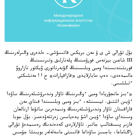
بۇل تۋرالى ش ى ۇ مەن بريكس قاتىسۋشى- ەلدەرى وڭىرلەرىنىڭ
III شاعىن بيزنەس فورۋمىنىڭ پلەنارلىق وتىرىسىنىڭ
قورىتىندىسىندا ومبى وبلىسىنىڭ گۋبەرناتورى ۆيكتور نازاروۆ
مالىمدەدى، دەپ حابارلايدى «قازاقپارات» ح ا ا مەنشىكتى
ءتىلشىسى.
«ءبىز مانجۋريادا ومبى ءوڭىرىنىڭ تاۋار وندىرۋشىلەرىنىڭ ساۋدا
ءۇيىن اشتىق. تيىسىنشە، ءبىز ومبى وبلىسىندا قىتاي مەن
قازاقستان تاۋار وندىرۋشىلەرىنىڭ ونىمدەرىن ساتۋعا ارنالعان
وسىنداي ساۋدا ءۇيىن اشۋ يدەياسىن زەرتتەۋدەمىز. بۇل جوبا
قازىر پىسىقتالىپ جاتىر. تاۋارلاردى كەدەندىك رەسىمدەۋ تۋرالى
زاڭناماعا، باجسىز ساۋداعا قاتىستى ماسەلەلەر بويىنشا جۇمىس