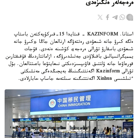
ەرەجەلەر ەنگىزەدى
استانا. KAZINFORM - قىتايدا 15-قىركۇيەكتەن باستاپ
ەلگە كىرۋ جانە شىعۋدى رەتتەۋگە ارنالعان جاڭا «كىرۋ جانە
شىعۋدى باسقارۋ تۋرالى ەرەجە» كۇشىنە ەنەدى. قۇجات
يمميگراتسيالىق باقىلاۋدى جەتىلدىرۋگە، ازاماتتاردىڭ قۇقىقتارىن
قورعاۋعا جانە ۇلتتىق قاۋىپسىزدىكتى نىعايتۋعا باعىتتالعان. بۇل
تۋرالى Kazinform اگەنتتىگىنىڭ بەيجىڭدەگى مەنشىكتى
ءتىلشىسى Xinhua اگەنتتىگىنە سىلتەمە جاساپ حابارلادى.