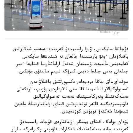
فوتو: Xinhua
قۇجاتقا سايكەس، ۆيزا راسىمدەۋ كەزىندە نەمەسە شەكارالىق
باقىلاۋدان ءوتۋ بارىسىندا جالعان نە شىندىققا سايكەس
كەلمەيتىن مالىمەت ۇسىنعان شەتەل ازاماتتارىنا قىتايعا ءبىر
جىلدان بەس جىلعا دەيىن كىرۋگە تىيىم سالىنۋى مۇمكىن.
سونداي-اق جاڭا ەرەجەلەر ەكسپورتتىق باقىلاۋ مەن
تەحنولوگيالار اينالىمىنا قاتىستى تالاپتاردى بۇزىپ، ارەكەتى
مەملەكەتتىڭ ونەركاسىپتىك نەمەسە تەحنولوگيالىق
قاۋىپسىزدىگىنە قاتەر توندىرەتىن قىتاي ازاماتتارىنىڭ ەلدەن
شىعۋىنا شەكتەۋ قويۋدى كوزدەيدى.
بۇدان بولەك، قىتاي بيلىگى ازاماتتاردى قۇجات راسىمدەۋ
كەزىندە جانە مەملەكەتتىك شەكارادا قاۋىپتى وڭىرلەرگە ساپار