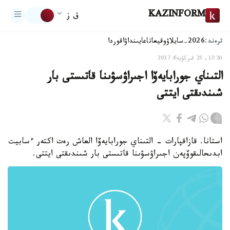
KAZINFORM
ق ز
ترەند:
2026-سايلاۋ
وقيعا
تاعايىنداۋ
اقوردا
13:36, 25 قىركۇيەك 2017
التىناي جورابايەۆا اجىراۋسۋىنا قاتىستى بار
شىندىقتى ايتتى
استانا. قازاقپارات - التىناي جورابايەۆا العاش رەت اكتەر ءسابيت
ابدىحالىقوۆپەن اجىراۋسۋىنا قاتىستى بار شىندىقتى ايتتى.