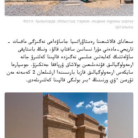
Фото: Қызылорда облыстық тарихи-мәдени мұраны қорғау
орталығы
سىعاناق قالاشىعىنا رەستاۆراتسيا جاساۋداعى نەگىزگى ماقسات -
تاريحي-مادەني مۇرا نىسانىن ساقتاپ قالۋ، ونىڭ باستاپقى
ساۋلەتتىك كەلبەتىن عىلىمي نەگىزدە قالپىنا كەلتىرۋ جانە
ارحەولوگيالىق قۇندىلىعىن بولاشاق ۇرپاققا جەتكىزۋ. جوسپارعا
سايكەس ارحەولوگيالىق قازبا بارىسىندا ارشىلعان 2 كەسەنە مەن
تۇرعىن ءۇي ورنىنىڭ ءبىر بولىگى قالپىنا كەلتىرىلەدى.