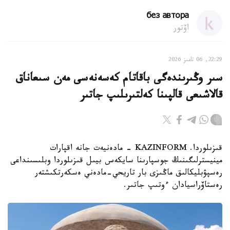
без автора
اۆتور
22:29, 06 تامىز 2026
سىر وڭىرىندەگى باقاتام كەسەنەسى مەن سىعاناق
قالاشىعى قالپىنا كەلتىرىلىپ جاتىر
قىزىلوردا. KAZINFORM - مادەنيەت جانە اقپارات
مينيسترلىگىنىڭ جوسپارىنا سايكەس بيىل قىزىلوردا وبلىسىنداعى
رەسپۋبليكالىق ماڭىزى بار تاريحي-مادەني ەسكەرتكىشتەر
رەستاۆراسيادان ءوتىپ جاتىر.