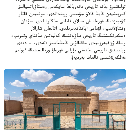
وڭدەۋ، جوعالعان ساۋلەتتىك بولشەكتەردى عىلىمي نەگىزدە
تولىقتىرۋ جانە تاريحي ماتەريالعا سايكەس رەستاۆراتسيالىق
كىرپىشپەن قايتا قالاۋ جۇمىسى ورىندالدى. سونىمەن قاتار
كۇمبەزدىڭ قورعانىش سىلاق قاباتى جاڭارتىلدى. سۋدان
وقشاۋلانىپ، اۋماعى اباتتاندىرىلدى. اتالعان شارالار
ەسكەرتكىشتىڭ تاريحي ساۋلەتتىك كەلبەتىن ساقتاي وتىرىپ،
ونىڭ ۇزاقمەرزىمدى ساقتالۋىن قامتاماسىز ەتەدى، - دەدى
وبلىستىق تاريحي-مادەني مۇرانى قورعاۋ ورتالىعىنىڭ ءبولىم
مەڭگەرۋشىسى تالعات بەرديەۆ.