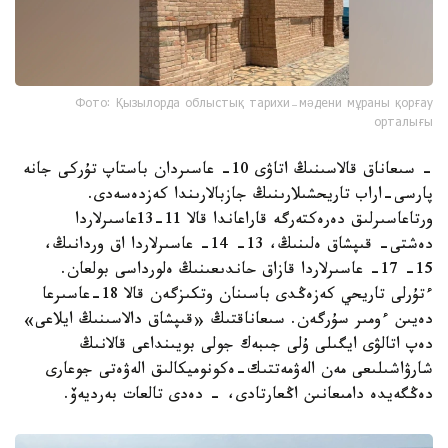
Фото: Қызылорда облыстық тарихи-мәдени мұраны қорғау
орталығы
- سىعاناق قالاسىنىڭ اتاۋى 10- عاسىردان باستاپ تۇركى جانە
پارسى-اراب تاريحشىلارىنىڭ جازبالارىندا كەزدەسەدى.
ورتاعاسىرلىق دەرەكتەرگە قاراعاندا قالا 11-13عاسىرلاردا
دەشتى- قىپشاق ەلىنىڭ، 13- 14- عاسىرلاردا اق وردانىڭ،
15- 17- عاسىرلاردا قازاق حاندىعىنىڭ ەلورداسى بولعان.
ءتۇرلى تاريحي كەزەڭدى باسىنان وتكىزگەن قالا 18-عاسىرعا
دەيىن ءومىر سۇرگەن. سىعاناقتىڭ «قىپشاق دالاسىنىڭ ايلاعى»
دەپ اتالۋى ايگىلى ۇلى جىبەك جولى بويىنداعى قالانىڭ
شارۋاشىلىعى مەن الەۋمەتتىك-ەكونوميكالىق الەۋەتى جوعارى
دەڭگەيدە دامىعانىن اڭعارتادى، - دەدى تالعات بەرديەۆ.