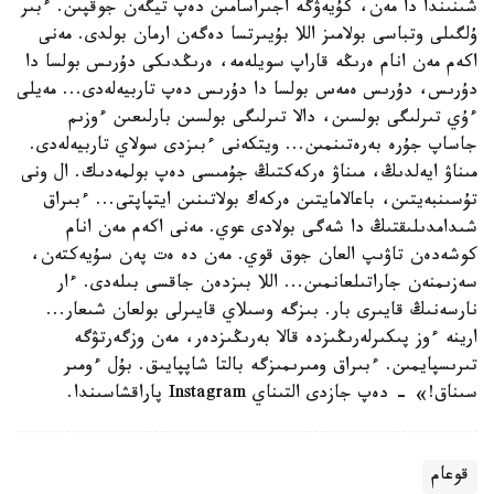
شىنىندا دا مەن، كۇيەۋگە اجىراسامىن دەپ تيگەن جوقپىن. ءبىر
ۇلگىلى وتباسى بولامىز اللا بۇيىرتسا دەگەن ارمان بولدى. مەنى
اكەم مەن انام ەرىڭە قاراپ سويلەمە، ەرىڭدىكى دۇرىس بولسا دا
دۇرىس، دۇرىس ەمەس بولسا دا دۇرىس دەپ تاربيەلەدى... مەيلى
ءۇي تىرلىگى بولسىن، دالا تىرلىگى بولسىن بارلىعىن ءوزىم
جاساپ جۇرە بەرەتىنمىن... ويتكەنى ءبىزدى سولاي تاربيەلەدى.
مىناۋ ايەلدىڭ، مىناۋ ەركەكتىڭ جۇمىسى دەپ بولمەدىك. ال ونى
تۇسىنبەيتىن، باعالامايتىن ەركەك بولاتىنىن ايتپاپتى... ءبىراق
شىدامدىلىقتىڭ دا شەگى بولادى عوي. مەنى اكەم مەن انام
كوشەدەن تاۋىپ العان جوق قوي. مەن دە ەت پەن سۇيەكتەن،
سەزىمنەن جاراتىلعانمىن... اللا بىزدەن جاقسى بىلەدى. ءار
نارسەنىڭ قايىرى بار. بىزگە وسىلاي قايىرلى بولعان شىعار...
ارينە ءوز پىكىرلەرىڭىزدە قالا بەرىڭىزدەر، مەن وزگەرتۋگە
تىرىسپايمىن. ءبىراق ومىرىمىزگە بالتا شاپپايىق. بۇل ءومىر
سىناق!» - دەپ جازدى التىناي Instagram پاراقشاسىندا.
قوعام