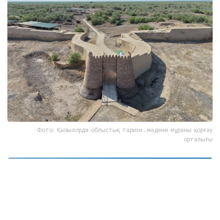
Фото: Қызылорда облыстық тарихи-мәдени мұраны қорғау
орталығы