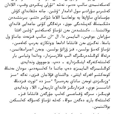
كەسكەنىمدى سالىپ ەدىم، نەشە ءتۇرلى پىكىردى وقىپ، اللادان
كەشىرىم سۇرادىم سول ادامدار ءۇشىن. جانە ەشقانداي كۇش
جۇمساماي ساۋاپقا يە بولعانىما اللاعا شۇكىر ەتتىم. بىرىنشىدەن
ەشكىمنىڭ كەپىلدىگى جوق، ەرتەڭگى كۇنى جاعدايى قانداي
بولاتىنىنا... ەكىنشىدەن مەن تۇساۋ كەسكەنىم ءۇشىن اقشا
سۇراعان جوقپىن، المايمىن دا. ال ءان سالىپ قىزمەت جاساۋ ول
باسقا. نەگىزى مەن قانشاما ادامعا «وتكاز» بەرىپ كەلەمىن،
تۇساۋ كەسۋ بولسىن، قىز ۇزاتۋ بولسىن. «مەن اجىراسقانمىن،
ەرتەڭ كوڭىلدەرىڭىزگە الىپ قالارسىزدار، وداندا وتباسى بار
كەلىنشەكتەرگە ايتىڭىزدار» - دەپ. «جوووق وندايدى
كوڭىلىمىزگە المايمىز» دەپ جاتسا دا كەلىسپەدىم. سودان مەنىڭ
كومەكشىم اقەركە ايتتى، «التىناي قۇلاجان قىزى، نەگە ءسىز
ءوزىڭىزدى تومەن ساناي بەرەسىز؟ ءسىز دە ءتورت قىزدىڭ
اناسىسىز عوي، قىزدارىڭىز قانداي تاربيەلى، اللا، وندايدى
قويىڭىز، سىزگە ۇقساعىسى كەلىپ جۇرگەن قانشاما قىز-
كەلىنشەك بار» دەگەن سوڭ، كەشە تۇساۋ كەسۋگە كەلىسكەن
بولاتىنمىن.