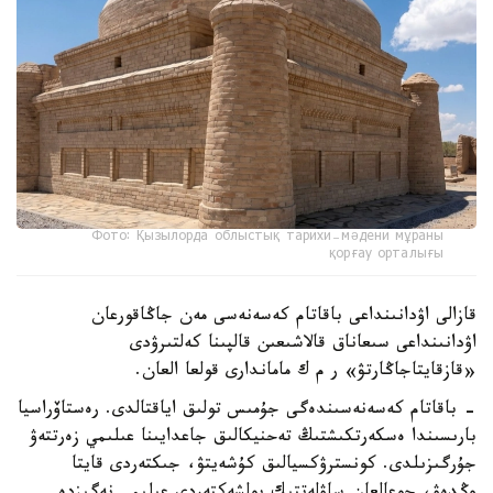
Фото: Қызылорда облыстық тарихи-мәдени мұраны
қорғау орталығы
قازالى اۋدانىنداعى باقاتام كەسەنەسى مەن جاڭاقورعان
اۋدانىنداعى سىعاناق قالاشىعىن قالپىنا كەلتىرۋدى
«قازقايتاجاڭارتۋ» ر م ك ماماندارى قولعا العان.
- باقاتام كەسەنەسىندەگى جۇمىس تولىق اياقتالدى. رەستاۆراسيا
بارىسىندا ەسكەرتكىشتىڭ تەحنيكالىق جاعدايىنا عىلىمي زەرتتەۋ
جۇرگىزىلدى. كونسترۋكسيالىق كۇشەيتۋ، جىكتەردى قايتا