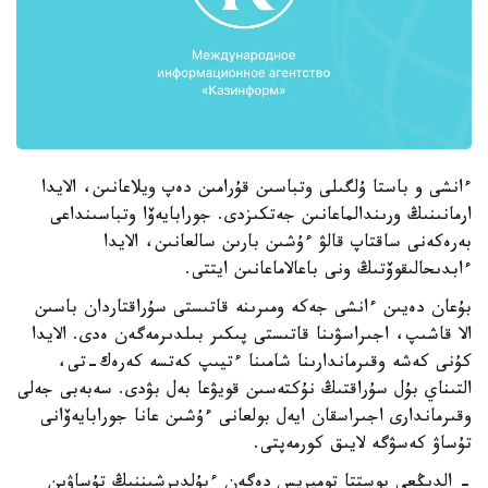
ءانشى و باستا ۇلگىلى وتباسىن قۇرامىن دەپ ويلاعانىن، الايدا
ارمانىنىڭ ورىندالماعانىن جەتكىزدى. جورابايەۆا وتباسىنداعى
بەرەكەنى ساقتاپ قالۋ ءۇشىن بارىن سالعانىن، الايدا
ءابدىحالىقوۆتىڭ ونى باعالاماعانىن ايتتى.
بۇعان دەيىن ءانشى جەكە ومىرىنە قاتىستى سۇراقتاردان باسىن
الا قاشىپ، اجىراسۋىنا قاتىستى پىكىر بىلدىرمەگەن ەدى. الايدا
كۇنى كەشە وقىرماندارىنا شامىنا ءتيىپ كەتسە كەرەك-تى،
التىناي بۇل سۇراقتىڭ نۇكتەسىن قويۋعا بەل بۋدى. سەبەبى جەلى
وقىرماندارى اجىراسقان ايەل بولعانى ءۇشىن عانا جورابايەۆانى
تۇساۋ كەسۋگە لايىق كورمەپتى.
- الدىڭعى پوستتا توميريس دەگەن ءبۇلدىرشىننىڭ تۇساۋىن