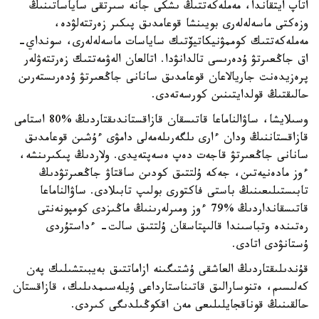
اتاپ ايتقاندا، مەملەكەتتىڭ ىشكى جانە سىرتقى ساياساتىنىڭ
وزەكتى ماسەلەلەرى بويىنشا قوعامدىق پىكىر زەرتتەلۋدە،
مەملەكەتتىك كوممۋنيكاتيۆتىك ساياسات ماسەلەلەرى، سونداي-
اق جاڭعىرتۋ ۇدەرىسى تالدانۋدا. اتالعان الەۋمەتتىك زەرتتەۋلەر
پرەزيدەنت جاريالاعان قوعامدىق سانانى جاڭعىرتۋ ۇدەرىستەرىن
حالىقتىڭ قولدايتىنىن كورسەتەدى.
وسىلايشا، ساۋالناماعا قاتىسقان قازاقستاندىقتاردىڭ %80 استامى
قازاقستاننىڭ ودان ءارى ىلگەرىلەمەلى دامۋى ءۇشىن قوعامدىق
سانانى جاڭعىرتۋ قاجەت دەپ ەسەپتەيدى. ولاردىڭ پىكىرىنشە،
ءوز مادەنيەتىن، جەكە ۇلتتىق كودىن ساقتاۋ جاڭعىرتۋدىڭ
تابىستىلىعىنىڭ باستى فاكتورى بولىپ تابىلادى. ساۋالناماعا
قاتىسقانداردىڭ %79 ءوز ومىرلەرىنىڭ ماڭىزدى كومپونەنتى
رەتىندە وتباسىندا قالىپتاسقان ۇلتتىق سالت- ءداستۇردى
ۇستانۋدى اتادى.
قۇندىلىقتاردىڭ العاشقى ۇشتىگىنە ازاماتتىق بەيبىتشىلىك پەن
كەلىسىم، ەتنوسارالىق قاتىناستارداعى ۇيلەسىمدىلىك، قازاقستان
حالقىنىڭ قوناقجايلىلىعى مەن اقكوڭىلدىگى كىردى.