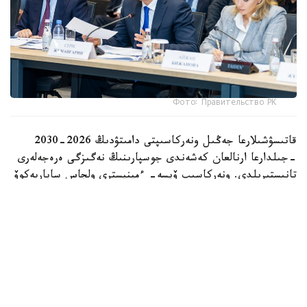
Фото: Правительство РК
قاتىسۋشىلارعا جەڭىل ونەركاسىپتى دامىتۋدىڭ 2026-2030
-جىلدارعا ارنالعان كەشەندى جوسپارىنىڭ نەگىزگى ەرەجەلەرى
تانىستىرىلدى. ونەركاسىپ ۆيسە- ءمينيسترى ولجاس ساپاربەكوۆ
اتاپ وتكەندەي، قۇجات زاڭناما، ساتىپ الۋ تەتىگىن جەتىلدىرۋ،
«كولەڭكەلى» يمپورتقا قارسى ءىس-قيمىل، ينۆەستيتسيا تارتۋ،
وتاندىق برەندتى دامىتۋ مەن كادر دايارلاۋعا ارنالعان 28 ءىس-
شارانى قامتيدى.