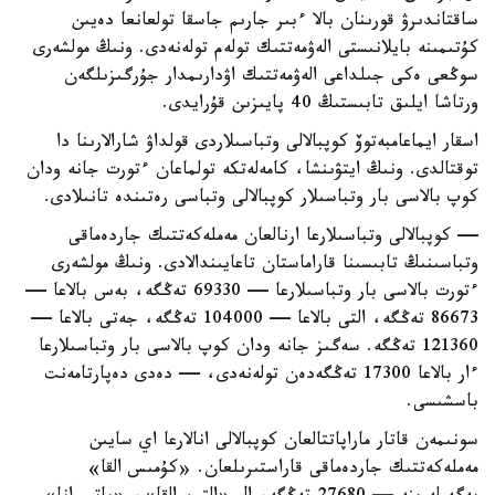
ساقتاندىرۋ قورىنان بالا ءبىر جارىم جاسقا تولعانعا دەيىن
كۇتىمىنە بايلانىستى الەۋمەتتىك تولەم تولەنەدى. ونىڭ مولشەرى
سوڭعى ەكى جىلداعى الەۋمەتتىك اۋدارىمدار جۇرگىزىلگەن
ورتاشا ايلىق تابىستىڭ 40 پايىزىن قۇرايدى.
اسقار ايماعامبەتوۆ كوپبالالى وتباسىلاردى قولداۋ شارالارىنا دا
توقتالدى. ونىڭ ايتۋىنشا، كامەلەتكە تولماعان ءتورت جانە ودان
كوپ بالاسى بار وتباسىلار كوپبالالى وتباسى رەتىندە تانىلادى.
— كوپبالالى وتباسىلارعا ارنالعان مەملەكەتتىك جاردەماقى
وتباسىنىڭ تابىسىنا قاراماستان تاعايىندالادى. ونىڭ مولشەرى
ءتورت بالاسى بار وتباسىلارعا — 69330 تەڭگە، بەس بالاعا —
86673 تەڭگە، التى بالاعا — 104000 تەڭگە، جەتى بالاعا —
121360 تەڭگە. سەگىز جانە ودان كوپ بالاسى بار وتباسىلارعا
ءار بالاعا 17300 تەڭگەدەن تولەنەدى، — دەدى دەپارتامەنت
باسشىسى.
سونىمەن قاتار ماراپاتتالعان كوپبالالى انالارعا اي سايىن
مەملەكەتتىك جاردەماقى قاراستىرىلعان. «كۇمىس القا»