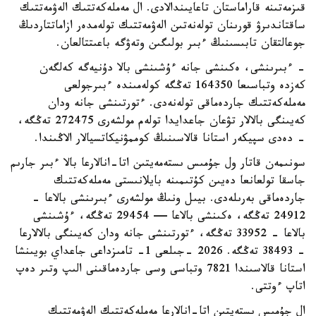
قىزمەتىنە قاراماستان تاعايىندالادى. ال مەملەكەتتىك الەۋمەتتىك
ساقتاندىرۋ قورىنان تولەنەتىن الەۋمەتتىك تولەمدەر ازاماتتاردىڭ
جوعالتقان تابىسىنىڭ ءبىر بولىگىن وتەۋگە باعىتتالعان.
- ءبىرىنشى، ەكىنشى جانە ءۇشىنشى بالا دۇنيەگە كەلگەن
كەزدە وتباسىعا 164350 تەڭگە كولەمىندە ءبىرجولعى
مەملەكەتتىك جاردەماقى تولەنەدى. ءتورتىنشى جانە ودان
كەيىنگى بالالار تۋعان جاعدايدا تولەم مولشەرى 272475 تەڭگە،
- دەدى سپيكەر استانا قالاسىنىڭ كوممۋنيكاتسيالار الاڭىندا.
سونىمەن قاتار ول جۇمىس ىستەمەيتىن اتا-انالارعا بالا ءبىر جارىم
جاسقا تولعانعا دەيىن كۇتىمىنە بايلانىستى مەملەكەتتىك
جاردەماقى بەرىلەدى. بيىل ونىڭ مولشەرى ءبىرىنشى بالاعا -
24912 تەڭگە، ەكىنشى بالاعا — 29454 تەڭگە، ءۇشىنشى
بالاعا - 33952 تەڭگە، ءتورتىنشى جانە ودان كەيىنگى بالالارعا
- 38493 تەڭگە. 2026 -جىلعى 1- تامىزداعى جاعداي بويىنشا
استانا قالاسىندا 7821 وتباسى وسى جاردەماقىنى الىپ وتىر دەپ
اتاپ ءوتتى.
ال جۇمىس ىستەيتىن اتا-انالارعا مەملەكەتتىك الەۋمەتتىك