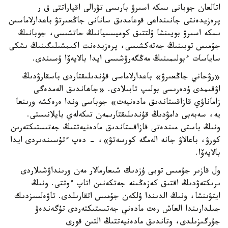
اتالعان جوبانى ىسكە اسىرۋ بارىسى تۋرالى اقپاراتتى ق ر
پرەزيدەنتى جانىنداعى قوعامدىق سانانى جاڭعىرتۋ باعدارلاماسىن
ىسكە اسىرۋ بويىنشا ۇلتتىق كوميسسيانىڭ حاتشىسى، جوبانىڭ
جۇمىس توبىنىڭ جەتەكشىسى، پرەزيدەنت اكىمشىلىگىنىڭ ىشكى
ساياسات ءبولىمىنىڭ مەڭگەرۋشىسى ايدا بالايەۆا ۇسىندى.
«رۋحاني جاڭعىرۋ» باعدارلاماسى قۇندىلىقتاردى باسقارۋدىڭ
اۋقىمدى ۇدەرىسى بولىپ تابىلادى. «جاھاندىق الەمدەگى
زاماناۋي قازاقستاندىق مادەنيەت» جوباسى وندا ەرەكشە ورىنعا
يە، سەبەبى دامۋدىڭ قۇندىلىقتارىمەن تىكەلەي بايلانىستى.
ونىڭ باستى مىندەتى قازاقستاندىق مادەنيەتتىڭ جەتىستىكتەرىن
كورۋ، باعالاۋ جانە الەمگە كورسەتۋ»، - دەپ ءتۇسىندىردى ايدا
بالايەۆا.
ول قازىر جۇمىس توبى ۇزدىك شىعارمالار مەن ورىنداۋشىلاردى
ىرىكتەۋدىڭ اقتىق كەزەڭىنە جەتكەنىن اتاپ ءوتتى. ونىڭ
ايتۋىنشا، ونىڭ الدىندا ۇلكەن جۇمىس اتقارىلدى. تاۋەلسىزدىك
جىلدارىندا العاش رەت مادەني جەتىستىكتەردى تۇگەندەۋ
جۇرگىزىلدى، وتاندىق مادەنيەتتىڭ التىن قورى