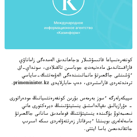
كونفەرەنسياعا قاتىسۋشىلار «جاھاندىق الەمدەگى زاماناۋي
قازاقستاندىق مادەنيەت» جوباسىن تالقىلادى، سونداي-اق
ءۇشىنشى جاڭعىرتۋ مانماتىنىندەگى الەۋمەتتىك-ساياسي
ترەندتەردى قاراستىردى، دەپ حابارلايدى primeminister.kz.
سپيكەرلەرگە ءسوز بەرمەس بۇرىن كونفەرەنتسيانىڭ مودەراتورى
- ەۋرازيالىق ىقپالداستىق ينستيتۋتىنىڭ ديرەكتورى عاني
نىعىمەتوۆ بۇگىندە ينستيتۋتتىڭ قوعامدىق سانانى جاڭعىرتۋ
ماسەلەلەرى بويىنشا ءبىرقاتار زەرتتەۋلەردى ىسكە اسىرىپ
جاتقاندىعىن باسا ايتتى.