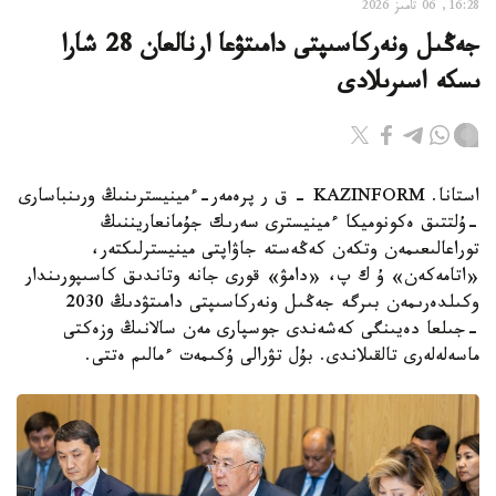
16:28, 06 تامىز 2026
جەڭىل ونەركاسىپتى دامىتۋعا ارنالعان 28 شارا
ىسكە اسىرىلادى
استانا. KAZINFORM - ق ر پرەمەر-ءمينيسترىنىڭ ورىنباسارى
-ۇلتتىق ەكونوميكا ءمينيسترى سەرىك جۇمانعاريننىڭ
توراعالىعىمەن وتكەن كەڭەستە جاۋاپتى مينيسترلىكتەر،
«اتامەكەن» ۇ ك پ، «دامۋ» قورى جانە وتاندىق كاسىپورىندار
وكىلدەرىمەن بىرگە جەڭىل ونەركاسىپتى دامىتۋدىڭ 2030
-جىلعا دەيىنگى كەشەندى جوسپارى مەن سالانىڭ وزەكتى
ماسەلەلەرى تالقىلاندى. بۇل تۋرالى ۇكىمەت ءمالىم ەتتى.