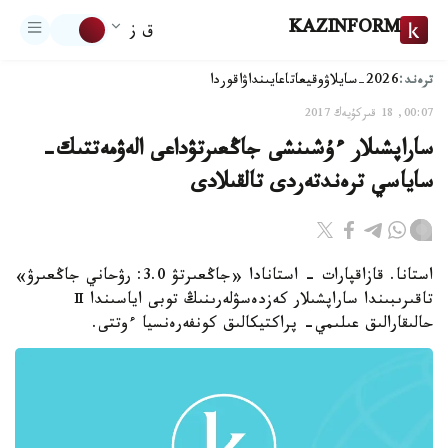
KAZINFORM
ق ز
ترەند:
2026-سايلاۋ
وقيعا
تاعايىنداۋ
اقوردا
00:07, 18 قىركۇيەك 2017
ساراپشىلار ءۇشىنشى جاڭعىرتۋداعى الەۋمەتتىك-
ساياسي ترەندتەردى تالقىلادى
استانا. قازاقپارات - استانادا «جاڭعىرتۋ 3.0: رۋحاني جاڭعىرۋ»
تاقىرىبىندا ساراپشىلار كەزدەسۋلەرىنىڭ توبى اياسىندا Ⅱ
حالىقارالىق عىلىمي- پراكتيكالىق كونفەرەنسيا ءوتتى.