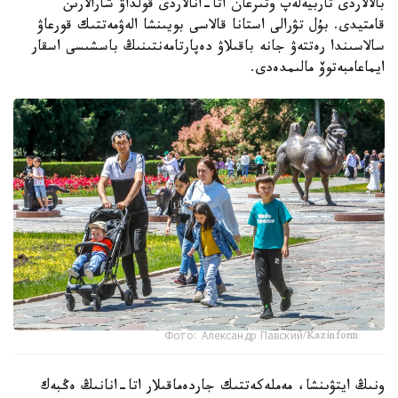
بالالاردى تاربيەلەپ وتىرعان اتا-انالاردى قولداۋ شارالارىن
قامتيدى. بۇل تۋرالى استانا قالاسى بويىنشا الەۋمەتتىك قورعاۋ
سالاسىندا رەتتەۋ جانە باقىلاۋ دەپارتامەنتىنىڭ باسشىسى اسقار
ايماعامبەتوۆ مالىمدەدى.
Фото: Александр Павский/Kazinform
ونىڭ ايتۋىنشا، مەملەكەتتىك جاردەماقىلار اتا-انانىڭ ەڭبەك