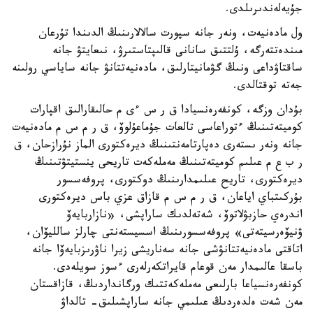
جۇيەلەندىرىلدى.
ول مادەنيەت، ونەر جانە سپورت سالالارىنىڭ الدىندا تۇرعان
مىندەتتەرگە، ۇلتتىق سانانى قالىپتاستىرۋ، نىعايتۋ جانە
ساقتاۋداعى ونىڭ گۋمانيتارلىق، مادەنيەتتانۋ جانە ساياسي رولىنە
جەتە توقتالدى.
بۇدان وزگە، كونفەرەنسيادا ق ر س ءى م حالىقارالىق اقپارات
كوميتەتىنىڭ ءتوراعاسى تالعات جۇماعۇلوۆ، ق ر م س م مادەنيەت
جانە ونەر ىستەرى دەپارتامەنتىنىڭ ديرەكتورى الماز نۇرازحان، ق
ر ب ع م عىلىم كوميتەتىنىڭ مەملەكەت تاريحى ينستيتۋتىنىڭ
ديرەكتورى، تاريح عىلىمدارىنىڭ دوكتورى، پروفەسسور
بۇركىتباي اياعان، ق ر م س م قازاق عزي باس ديرەكتورى
اندرەي حازبۋلاتوۆ، شەتەلدىك ساراپشى، «نازاربايەۆ
ۋنيۆەرسيتەتى» پروفەسسورىنىڭ اسسيستەنتى چارلز سالليۆان،
اتاقتى مادەنيەتتانۋشى جانە سەناريشى زيرا ناۋرىزبايەۆا جانە
باسقا عالىمدار مەن قوعام قايراتكەرلەرى ءسوز سويلەدى.
كونفەرەنسياعا بارلىعى مەملەكەتتىك ورگانداردىڭ، قازاقستان
مەن شەت ەلدەردىڭ عىلىمي جانە ساراپشىلىق- تالداۋ