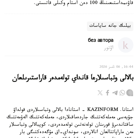
قاۋىمداستىعىنىڭ 100 دەن استام وكىلى قاتىستى.
بيلىك جانە ساياسات
без автора
اۆتور
16:44, 06 تامىز 2026
بالالى وتباسىلارعا قانداي تولەمدەر قاراستىرىلعان
استانا. KAZINFORM - استانادا بالالى وتباسىلاردى قولداۋ
جۇيەسى مەملەكەتتىك جاردەماقىلاردى، مەملەكەتتىك الەۋمەتتىك
ساقتاندىرۋ قورىنان تولەنەتىن تولەمدەردى، كوپبالالى وتباسىلار
مەن ماراپاتتالعان انالاردى، سونداي-اق مۇگەدەكتىگى بار