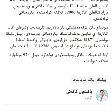
يەگەرلەرىنە — 27680 تەڭگە، ال «التىن القا»، «باتىر انا»
اتاعىن العان جانە 1، II دارەجەلى «انا داڭقى» وردەنىمەن
ماراپاتتالعان انالارعا 32000 تەڭگە كولەمىندە جاردەماقى
تولەنەدى.
سونداي-اق مۇگەدەكتىگى بار بالالاردى تاربيەلەپ وتىرعان اتا-
انالارعا اي سايىن مەملەكەتتىك جاردەماقى بەرىلەدى. بيىل ونىڭ
مولشەرى 81871 تەڭگەنى قۇرايدى. قازىرگى ۋاقىتتا استانا
قالاسىندا مۇنداي قولداۋ شاراسىمەن 12786 اتا-انا قامتىلعان.
ايتا كەتەيىك، بالالى وتباسىلاردى قولداۋعا بيىل 974 ميلليارد
تەڭگە ءبولىندى.
بيلىك جانە ساياسات
باقىتجول كاكەش
اۆتور