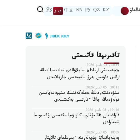
الداۋ
KZ
QZ
РУ
EN
中文
ق ز
ЎЗ
تاقىرىپقا قاتىستى
23:34, 05 تامىز 2026
«جەتىنشى ارنادا» سايلاۋالدى تەلەدەباتتىڭ
ارالىق داۋىس بەرۋ ناتيجەسى جاريالاندى
20:11, 05 تامىز 2026
ستۋدەنتتەردىڭ مەملەكەتتىك ستيپەندياسىن
تولەۋدىڭ جاڭا ءتارتىبى بەكىتىلدى
19:46, 05 تامىز 2026
قازاقستان 26 مۇناي-گاز ۋچاسكەسىن اۋكسيونعا
شىعارادى
18:09, 05 تامىز 2026
بەينەباقىلاۋ جۇيەلەرىنە ءبىرىڭعاي تالاپتار