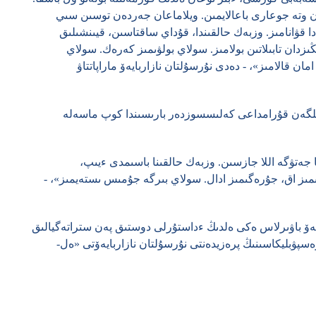
ن وتە جوعارى باعالايمىن. ويلاماعان جەردەن توسىن سىي
 قۋانامىز. وزبەك حالقىندا، قۇداي ساقتاسىن، قيىنشىلىق
ڭىزدان تابىلاتىن بولامىز. سولاي بولۋىمىز كەرەك. سولاي
ن قالامىز»، - دەدى نۇرسۇلتان نازاربايەۆ ماراپاتتاۋ
ىلگەن قۇرامداعى كەلىسسوزدەر بارىسىندا كوپ ماسەلە
ا جەتۋگە اللا جازسىن. وزبەك حالقىنا باسىمدى ءيىپ،
ىمىز اق، جۇرەگىمىز ادال. سولاي بىرگە جۇمىس ىستەيمىز»، -
يەۆ باۋىرلاس ەكى ەلدىڭ ءداستۇرلى دوستىق پەن ستراتەگيالىق
ۋبليكاسىنىڭ پرەزيدەنتى نۇرسۇلتان نازاربايەۆتى «ەل-