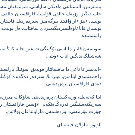
بىلمەيتىن، الىستاعى ەلدىكى ساياسي. سوندىقتان مە
جاسادىڭىز. وزبەك حالقى قۋانسا، قازاقستان حالقى دا
بولسا، ءبىز ءار ۋاقىتتا بىرگەمىز. سىزدەردىڭ قاستارى
بولساق قانا تاۋەلسىزدىگىمىزدى ساقتاپ، ەل بولىپ، اما
راسىمىندە.
سونىمەن قاتار ەلباسى بۇگىنگى شاعىن جانە كەڭەيت
شەشىلگەندىگىن اتاپ ءوتتى.
«الدىمىزعا تاعى دا ماقساتتار قويدىق. سونىڭ بارلىعىن
راحمەتىمدى ايتامىن. ءبىزدىڭ سىزدەر دەگەندە كوڭىل
دەدى قازاقستان پرەزيدەنتى.
ايتا كەتەيىك، وزبەكستان پرەزيدەنتى شاۆكات ميرزە
سەرىكتەستىگىن تەرەڭدەتكەنى ءۇشىن قازاقستان رەسپ
جۇرت قۇرمەتى» وردەنىمەن ماراپاتتاعان بولاتىن.
اۆتور: مارلان جيەمباي