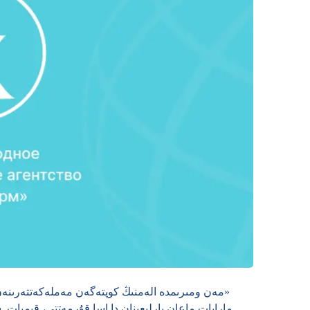
«مەن ومىرىمدە الەمنىڭ كوپتەگەن مەملەكەتتەرىنەن،
ماراپات ماعان بارلىعىنان دا اسا قۇرمەتتى، قىمبات.