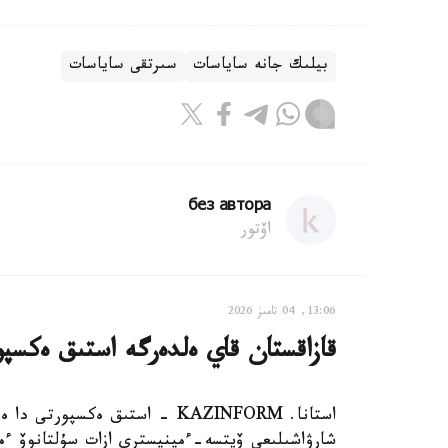
بيلىك جانە ساياسات
سىرتقى ساياسات
без автора
اۆتور
13:06, 04 تامىز 2026
قازاقستان قاي ەلدەرگە استىق ەكسپو
استانا. KAZINFORM - استىق ەكس
شارۋاشىلىعى ۆيتسە-ءمينيسترى ازات سۇلتانوۆ ءما