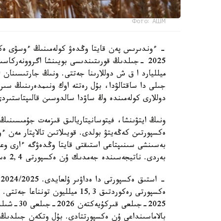
Фото: АШМ
- ءوندىرىس پەن قايتا وڭدەۋ كولەمىنىڭ ءوسۋى ەكس
ميلليارد ا ق ش دوللارىنا جەتتى. ونىڭ جارتىسىنان 
دوللارى كولەمىندە وڭ ساۋدا سالدوسىن قالىپتاستىرد
ونىڭ ايتۋىنشا، فيتوسانيتاريالىق قىزمەت جۇمىسىنى
ەكسپورتىن كەڭەيتۋ بولدى. قويىلاتىن تالاپتار مەن 
بەسىنشى سىنىپتاعى استىقتى قايتا وڭدەۋگە ءارى وعا
بەردى. ناتيجەسىندە جەمدىك ۇن ەكسپورتى 2,4 ەسەگە ارتىپ، شامامەن 3 ميلليون تونناعا جەتتى.
-
ەكسپورتى رەكوردتىق 15,3 ميلليون