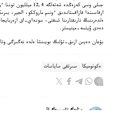
جىلى وسى كەزەڭدە شەتەلگ
ارقاسىندا قازاقستاندىق ءونىم ماروككو، الجير، بىرىك
ەلدەرىنىڭ نارىقتارىنا شىقتى، سونداي-اق ازەربايجان
دەدى ۆيتسە-مينيستر.
بۇعان دەيىن ازىق-تۇلىك بويىنشا ەلدە نەگىزگى وتان
ەكونوميكا
سىرتقى ساياسات
ريزابەك نۇسىپبەك ۇلى
اۆتور