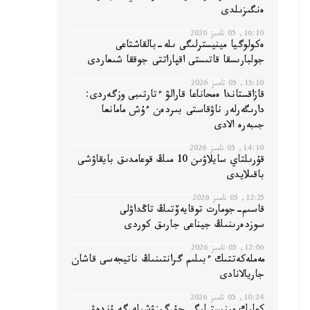
ەنگىزىلدى
16:10, 05 تامىز 2026
ەكولوگيا مينيسترلىگى ىلە-بالقاشتاعى
جولبارىسقا قاتىستى اقپاراتتى جوققا شىعاردى
15:10, 05 تامىز 2026
قازاقستاندا ەمحاناعا قارالۋ ءتارتىبى وزگەردى:
دارىگەرلەر ناۋقاستى بىردەن ءۇش مامانعا
جىبەرە الادى
14:10, 05 تامىز 2026
قۇرىلتاي سايلاۋىن 10 مىڭ قوعامدىق بايقاۋشى
باقىلايدى
12:25, 05 تامىز 2026
قاسىم-جومارت توقايەۆتىڭ تاڭداۋلى
سوزدەرىنىڭ جيناعى جارىق كوردى
12:06, 05 تامىز 2026
مەملەكەتتىك ءبىلىم گرانتىنىڭ ناتيجەسى قاشان
جاريالانادى
10:24, 05 تامىز 2026