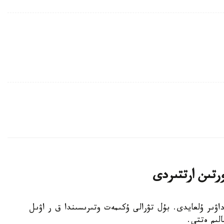
رتىن ارتتىردى
پورتى دا ەداۋىر ۇلعايدى. بۇل تۋرالى ۇكىمەت وتىرىسىندا ق ر اۋىل
لىم ەتتى.