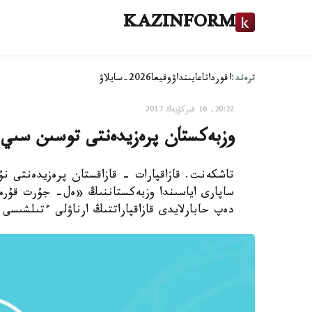
KAZINFORM
ترەند:
اقوردا
تاعايىنداۋ
وقيعا
2026-سايلاۋ
20:22, 16 قىركۇيەك 2017
وزبەكستان پرەزيدەنتى توسىن سىي ج
تاشكەنت. قازاقپارات - قازاقستان پرەزيدەنتى نۇ
ساپارى اياسىندا وزبەكستاننىڭ «ەل- جۇرت قۇرمە
دەپ حابارلايدى قازاقپاراتتىڭ ارناۋلى ءتىلشىس