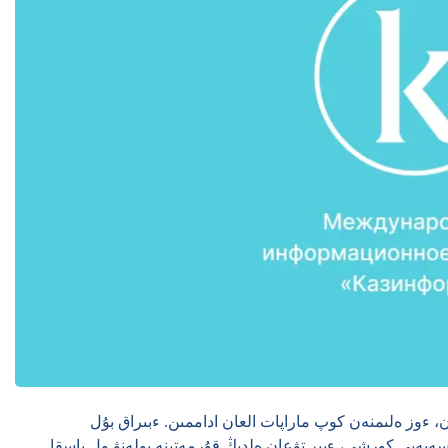
 ءوز ەلىمنەن كوپ ماراپات العان اداممىن. ءبىراق بۇل
 سەبەبى كورشى، ءبىر تۋعان ەلدىڭ قۇرمەتىنە بولەنۋ ول باسقا.