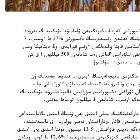
پورتتى كەزەڭ-كەزەڭىمەن ۇلعايتۋعا مۇمكىندىك بەرۋدە.
2025 -جىلدىڭ قورىتىندىسى بويىنشا اگروونەركاسىپتىك كەشەن ونىمدەرىنىڭ ەكسپورتى %37 عا ءوسىپ، 7
استامىن قايتا وڭدەلگەن ءونىم قۇرايدى. وڭ ديناميكا وسى
جىلى دا ساقتالۋدا، بۇل رەتتە اوك ونىمدەرىنىڭ سىرتقى ساۋداسى العاش رەت شامامەن 500 ميلليون ا ق ش
ى، - دەدى ا. سۇلتانوۆ.
ڭ ماڭىزدى ناتيجەلەرىنىڭ ءبىرى - قىتايعا جەمدىك ۇن
ءونىمدى وتكىزۋ تەتىگىنىڭ كەلىسىلۋى ءتورتىنشى جانە
ن تۇراقتى ەكسپورتتىق سۇرانىس قالىپتاستىرۋعا مۇمكىندىك
 استىق ەكسپورتى دا ەداۋىر ۇلعايدى. 2024/2025 ماركەتينگتىك جىلى استىق پەن ۇننىڭ استىق بالاماسىنداعى
 تونناعا جەتتى. سونىمەن قاتار «قازاقستان تەمىر جولى» ا ق مالىمەتىنشە،
2025-جىلعى قىركۇيەكتەن 2026-جىلعى 30-شىلدەگە دەيىن قازاقستان 13,9 ميلليون توننا استىق پەن استىق
بالاماسىنداعى ۇن ەكسپورتتادى. بۇل وتكەن جىلدىڭ سايكەس كەزەڭىمەن سالىستىرعاندا %12,6 عا كوپ. وتكەن