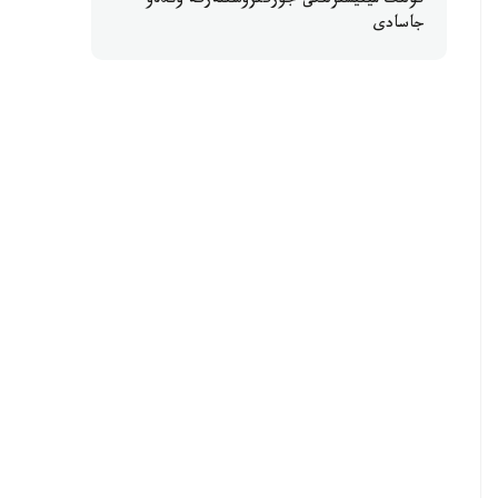
كولىك مينيسترلىگى جۇرگىزۋشىلەرگە ۇندەۋ
جاسادى