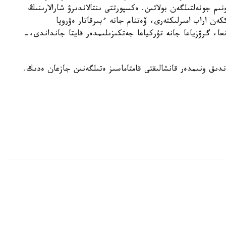
ە 12,4 ميلليون توننا ءونىم جونەلتىلگەن بولاتىن. ەكسپورتتى ىنتالاندىرۋ شارالارىنىڭ
كەن اراب امىرلىكتەرى، ۆەتنام جانە ءبىرقاتار ەۋروپا
عا، گرۋزياعا جانە تۇركياعا جەتكىزىلىمدەر قايتا جانداندى،-
دىق ونىمدەر قانشالىقتى قامتاماسىز ەتىلگەنىن جازعان ەدىك.