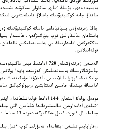
سوزدىك قوردى تاڭداپ، باسقا تىلدەگى بالامالاردى ۋ
بەيىمدەلەدى. بۇنىڭ ءبارى ساناۋلى سەكۋند ىشىندە
ساقتاۋ جانە كوگنيتيۆتىك باقىلاۋ قابىلەتتەرىن شىڭد
جاڭا زەرتتەۋدى يسپانياداعى باسك كوگنيتيۆتىك زەرتت
مەڭگەرگەن ادامداردىڭ مي بەلسەندىلىگىن تالداعان. 
قولدانىلادى.
الدىمەن زەرتتەۋشىلەر 728 ادامنىڭ
جاسۋشالارىنىڭ بەلسەندىلىگى كەزىندە پايدا بولاتىن
بولىگىنىڭ ءوزارا بايلانىسىن باقىلاۋعا مۇمكىندىك 
ادامنىڭ ميىنىڭ جاسىن انىقتايتىن «بيولوگيالىق ساع
مودەل بولەك الىنعان 144 ادامعا قو
ءتىلدى ادامدارمەن سالىستىرعاندا شامامەن التى جى
جىلعا، ال ءتورت ءتىل مەڭگەرگەندەردە 13 جىلعا دەيىن جەتكەن.
«قاراپايىم تىلمەن ايتقاندا، نەعۇرلىم كوپ ءتىل بى