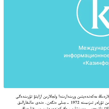
لاردىڭ مەكەندەيتىن ورىندارىندا ولجالارىن ازايتۋ تۇرىندەگى
قاۋىپ ءالى دە ءتونىپ تۇر. قار بارىسى جويلۋعا جاقىن تۇرلەر تىزىمىنە 1972 -جىلى ەنگەن. ەندى حالىقارالىق