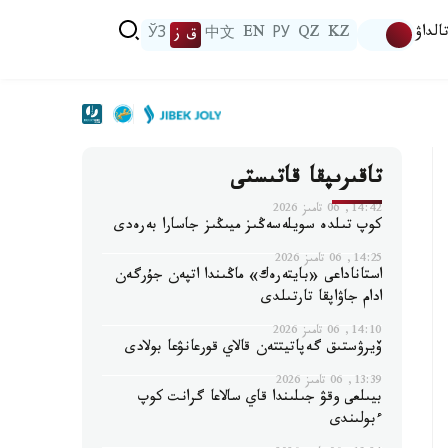
الداۋ
KZ
QZ
РУ
EN
中文
ق ز
ЎЗ
تاقىرىپقا قاتىستى
14:42, 06 تامىز 2026
كوپ تىلدە سويلەسەڭىز ميىڭىز جاسارا بەرەدى
14:25, 06 تامىز 2026
استاناداعى «بايتەرەك» ماڭىندا اتپەن جۇرگەن
ادام جاۋاپقا تارتىلدى
14:10, 06 تامىز 2026
ۆيرۋستىق گەپاتيتتەن قالاي قورعانۋعا بولادى
13:39, 06 تامىز 2026
بيىلعى وقۋ جىلىندا قاي سالاعا گرانت كوپ
ءبولىندى