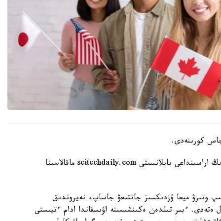
Aikyn.kz ميدىڭ قارتايۋى مەن كوپ تىلدە سويلەۋدىڭ اراسىنداعى بايلانىستى scitechdaily.com ماقالاسىنا
سىپ وتىرۋ ميعا ۇزدىكسىز جاتتىعۋ جاساپ، نەيروندىق
ال ەتەدى. ءبىر تىلدەن ەكىنشىسىنە اۋىسقاندا ادام ءتيىستى