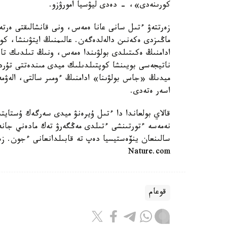
كورىنەدى»، - دەدى ليۋسيا امورۋزو.
زەرتتەۋ ءتىل سانى عانا ەمەس، ونى قانشالىقتى ەرتە 
ماڭىزدى ەكەنىن دالەلدەگەن. عالىمنىڭ ايتۋىنشا، كو
ادامنىڭ ەكىتىلدى بولۋىندا ەمەس، ونىڭ تىلدىك تاج
ناتيجەسى بويىنشا كوپتىلدىلىك ميدى مىندەتتى تۇرد
ميدىڭ «جاس بولۋىنا» ادامنىڭ ءومىر سالتى، الەۋمە
اسەر ەتەدى.
قالاي بولعاندا دا ءتىل ۇيرەنۋ ميدى سەرگەك ۇستاي
نەمەسە ءتورتىنشى ءتىلدى مەڭگەرۋ تەك مادەني جان
سالىنعان ينۆەستيسيا دەپ تە قابىلدانعانى ءجون. زەر
Nature.com
قوعام