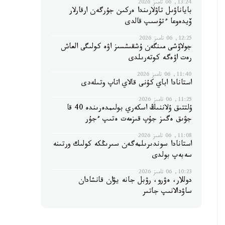
13:24, 06 تامىز 2026
باياناۋىل تاۋلارىندا ەركىن جۇرگەن ارقارلار
ۆيدەوعا ءتۇسىپ قالدى
12:25, 06 تامىز 2026
جولاۋشى مىنگەن ۇشقىشسىز اۋە كولىگى العاش
رەت اۋەگە كوتەرىلدى
11:40, 06 تامىز 2026
استانادا اباي كۇنى قالاي اتاپ وتىلەدى
11:25, 06 تامىز 2026
ۇلتتىق ۇلاننىڭ اسكەري بولىمدەرىندە 40 قا
جۋىق ەگىز جۇپ قىزمەت ەتىپ ءجۇر
11:08, 06 تامىز 2026
استانادا سوندىرىلمەگەن سىرىڭكە كولىك ورتىنە
سەبەپ بولدى
10:23, 06 تامىز 2026
دوللار، ەۋرو، رۋبل جانە يۋان قانشادان
ساۋدالانىپ جاتىر