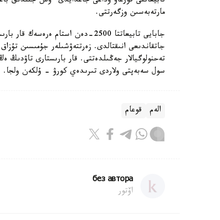
تابيعاتتى قورعاۋ وداعى جاعدايدى ءۇش جىلدىق باعا
مارتەبەسىن وزگەرتتى.
جابايى تابيعاتتا 2500-دەن استام ەر
جاتقاندىعى انىقتالدى. زەرتتەۋشىلەر جۇمىسىن تۇزاق
تەحنولوگيالار جەڭىلدەتتى. قار بارىستارى تاۋدىڭ ە
سول سەبەپتى ولاردى تىرىدەي كورۋ - ۇلكەن ولجا.
الەم
قوعام
без автора
اۆتور