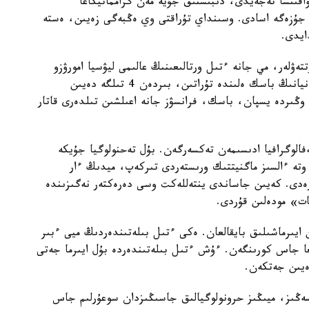
اقىتشا تەجەيدى، دىبىستىق جۇيە مەن گرامماتيكاعا
 جۇزەگە اسادى. وسىنداي تۇراقتى وي ەڭبەگى زەيىن، ەستە
ايدى.
ەۋلەر، مي جانە ءتىل ورتالىعىنىڭ عالىمى ليۋسيا امورۋزو
باستاعان حالىقارالىق توپ جۇرگىزگەن. عالىمدار يسپانيانىڭ باسك ەلىندە تۇراتىن، بىردەن 4 تىلگە دەيىن
وڭىردە يسپان، باسك، فرانسۋز جانە اعىلشىن تىلدەرى قاتار
 ميىن ماگنيتوەنسەفالوگرافيا ادىسىمەن تەكسەرگەن. بۇل تەحنولوگيا جۇيكە
 وتە ءالسىز ماگنيتتىك ورىستەردى تىركەپ، ميدىڭ ءار
بەرەدى. كەيىن جاساندى ينتەللەكت وسى دەرەكتەر نەگىزىندە
ات» مودەلىن قۇردى.
لدانىلعاندا، ايقىن ايىرماشىلىق بايقالعان. ەكى ءتىل بىلەتىندەردىڭ ميى ءبىر
لعا جاس كورىنگەن. ءۇش ءتىل بىلەتىندەردە بۇل ايىرما جەتى
لسەڭىز، ميىڭىز حرونولوگيالىق جاسىڭىزدان سوعۇرلىم جاس