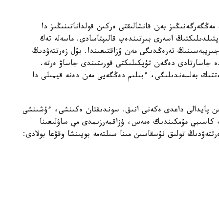
مەڭگەرگەنىڭىز بەن قانشالىقتى ەركىن قولداناتىنىڭىز دا
پتىلدىلىكتىڭ اسەرى بىرتىندەپ قالىپتاسادى. ماسەلە تەك
ىريبەسىنىڭ تەرەڭدىگى مەن ۇزاقتىعىندا. بۇل زەرتتەۋدىڭ
ە جاسارتادى دەگەن تۇپكىلىكتى قورىتىندى جاساۋ ەرتە.
تتىك بەلسەندىلىگى، ءبىلىم دەڭگەيى مەن دەنە قيمىلى دا
تىن پايدالى داعدى ەكەنى انىق. سوندىقتان ەكىنشى، ءۇشىنشى
ە كاسىبي مۇمكىندىك ەمەس، ۇزاقمەرزىمدى مي ساۋلىعىنا
تتەۋدىڭ تولىق نۇسقاسىن مىنا سىلتەمە بويىنشا وقۋعا بولادى: