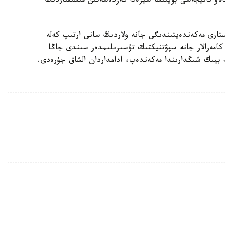
لاۋ ناتيجەسى بويىنشا سيرەك كەزدەسەتىن مىسىقتاردىڭ
ەسەك قار بارىستارى مەكەندەيتىندىگى جانە ولاردىڭ سانى ارتىپ كەلە
 كامەرالار جانە سپۋتنيكتىك تۇسىرىلىمدەر سىندى جاڭا
ڭ بيىك شىڭدارىندا مەكەندەپ، ادامداردان الشاق جۇرەدى.