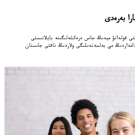
را بەرەدى
تىلدى تۇراقتى قولدانۋ ميدىڭ جاس ەرەكشەلىگىنە بايلانىستى
ادامداردىڭ مي بەلسەندىلىگى ولاردىڭ ناقتى جاسىنان