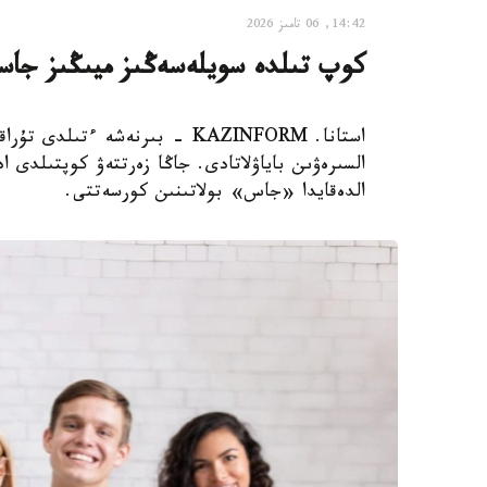
14:42, 06 تامىز 2026
كوپ تىلدە سويلەسەڭىز ميىڭىز جاسا
استانا. KAZINFORM - بىرنەشە ء
السىرەۋىن باياۋلاتادى. جاڭا زەرتتەۋ كوپتىلدى 
الدەقايدا «جاس» بولاتىنىن كورسەتتى.