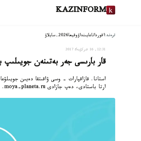
KAZINFORM
ترەند:
اقوردا
تاعايىنداۋ
وقيعا
2026-سايلاۋ
12:31, 16 قىركۇيەك 2017
قار بارىسى جەر بەتىنەن جويىلىپ ب
استانا. قازاقپارات - وسى ۋاقىتقا دەيىن جويىلۋ
ارتا باستادى، دەپ جازادى moya-planeta.ru.