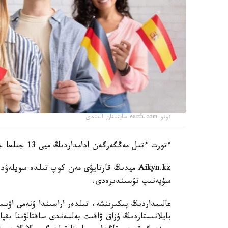
فوتو earth.com سايتىنان الىندى
ءتورت ءتىل مەڭگەرگەن ادامداردىڭ ميى 13 جىلعا جاس كورىنەدى.
سۇيەنىپ تۇسىندىرەدى.
عالىمداردىڭ پىكىرىنشە، تىلدەر اراسىندا ۇنەمى اۋى
بايلانىستاردىڭ ۇزاق ۋاقىت بەلسەندى ساقتالۋىنا ىقپ