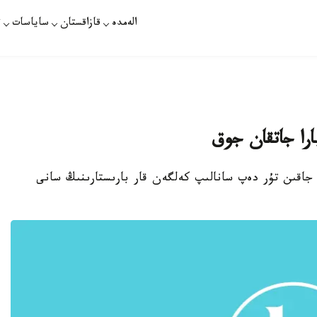
الەمدە
قازاقستان
ساياسات
ت
ارا جاتقان جوق
عا جاقىن تۇر دەپ سانالىپ كەلگەن قار بارىستارىنىڭ سانى