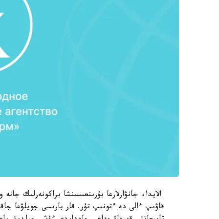
الايدا، جانۋارلارعا بۇرىنعىسىنشا براكونەرلىك جانە و