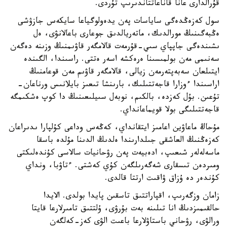
قۇرالدارى عانا قاناعاتتاندىرىپ تۇردى.
سول كەزەڭدەگى ساياسات پەن يدەولوگياعا سايكەس جازۋشى
ەڭبەگىنىڭ مورالدىك، ماتەريالدىق جوعارى باعالانۋى، ەل
ىشىندەگى جاپپاي سىي-قۇرمەت قالامگەر قاۋىمنىڭ وزىنە دەگەن
سەنىمى مەن بولمىسىنا ەرەكشە اسەر ەتتى. راسىندا، الگىندە
ايتىلعان سەبەپتەرمەن زيالى، قالامگەر قاۋىم مەن قوعامنىڭ
اراسىندا ءوزارا قاجەتتىلىك، بارىنشا تىعىز بايلانىس ورناعان-
تۇعىن. بۇل كەزدە، بالكىم، نوبەل سىيلىعىنىڭ دا كوپ ەشكىمگە
قاجەتتىلىگى بولا قويماعانداي.
مۇحاڭ ماعاۋين اعامىز ايتقانداي، كەڭەس وداعى كۇلپارا ىدىراعان
كەزەڭنىڭ العاشقى جىلدارىندا ەلدىڭ الدىنا مۇلدە باسقا
ماسەلەلەر شىعىپ، ادەبيەت پەن رۋحانيات سالاسى كۇندەلىكتى
ومىردەن تىسقارى شەگەرىلگەن كۇي كەشتى. ءتاۋبا، ونداي
كۇندەر دە ۇزاق ۋاقىت ارتتا قالدى.
زامان وزگەرىپ، اقپاراتتىق تاسقىن پايدا بولدى. الايدا
حالقىمىزدىڭ انا تىلىنە بەت بۇرۋى، ۇلتتىق تامىرلارعا قايتا
ورالۋى، رۋحاني باستاۋلارعا باعىت الۋى كەز-كەلگەن