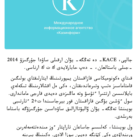
جالپى، KACE- دە تەڭگە- يۋان ارقىلى ساۋدا جۇرگىزۋ 2014
-جىلى باستالعان، - دەپ حابارلايدى ك ت ك ارناسى.
قىتاي ەكونوميكاسى قازاقستان يمپورتىنىڭ ايتارلىقتاي بولىگىن
قامتاماسىز ەتىپ وتىرعاندىقتان، ەكى ەل اقشالارىنىڭ تىكەلەي
بايلانىسىن ارتتىرا ءتۇسۋ وتە ماڭىزدى دەيدى قارجى ماماندارى.
سول ءۇشىن بۇگىن قازاقستان قور بيرجاسىندا ت+2 ءتارتىبى
بويىنشا تەڭگە- يۋان ۆاليۋتاارالىق ساۋداسىن جۇرگىزۋگە باستاما
بەرىلدى.
ول بويىنشا، كەلىسىم جاساعان تاراپتار ءوز مىندەتتەمەلەرىن
ورىنداۋدى ەكى كۇنگە دەيىن سوزا الادى. ەكىنىڭ بىرىنە