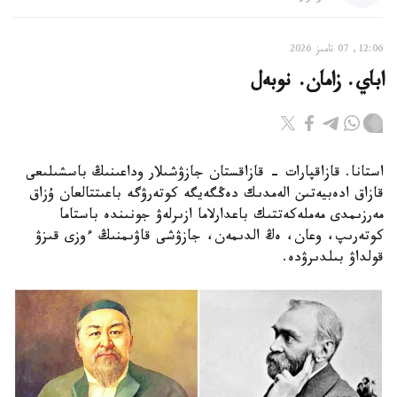
12:06, 07 تامىز 2026
اباي. زامان. نوبەل
استانا. قازاقپارات - قازاقستان جازۋشىلار وداعىنىڭ باسشىلىعى
قازاق ادەبيەتىن الەمدىك دەڭگەيگە كوتەرۋگە باعىتتالعان ۇزاق
مەرزىمدى مەملەكەتتىك باعدارلاما ازىرلەۋ جونىندە باستاما
كوتەرىپ، وعان، ەڭ الدىمەن، جازۋشى قاۋىمنىڭ ءوزى قىزۋ
قولداۋ بىلدىرۋدە.