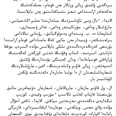
بىرەگەيى ۇلتتىق زيالى ورتالار مەن قوعام، مەملەكەتتىك
مەكەمەلەر اراسىنداعى تىعىز ىنتىماقتاستىق پەن بايلانىستا.
الايدا، ءدال وسى تاۋەلسىزدىك جىلدارىندا عىلىم اكادەمياسى،
جازۋشىلار وداعى، جۋرناليستەر وداعى، تەاتر ۇجىمدارى،
كىتاپحانا ت. ب. وسىنداي يدەولوگيالىق، رۋحاني سالاداعى
بىرلەستىكتەر، ۇيىمدار مەن جالپى كەڭ ماعىناداعى قوعام اراسىندا
بۇرىنعى كەزەڭدەردەگىدەي ىشكى بايلانىس مۇلدە السىرەپ جوققا
تاياندى. اسىرەسە، كىتاپ وقۋدىڭ شەتىن كورگەن كەڭەستىك
ۇراپاقتى قوسپاعاندا، ودان كەيىنگى بۋىنداردىڭ ۇلتتىق
ادەبيەتتەن، زيالى قاۋىم وكىلدەرىنىڭ، اقىن-جازۋشىلاردىڭ
شىعارماشىلىعىنان از دا بولسا حاباردار ەكەندىگىنە ۇلكەن
كۇمانىمىز بار.
ال، ول قاۋىم جازعان، جاريالاعان، شىعارعان دۇنيەلەرىن حالىق
بۇرىنعىشا قاپتاپ كەلىپ تالاسىپ ءجۇرىپ وقيدى، كورىپ
تىڭدايدى دەگەندەي سەزىنەتىن سياقتى. الايدا، ناقتى احۋال
مۇلدە ولاي ەمەس. ويتكەنى، جوعارىدا ايتقانىمىزداي، قازىرگى
زاماندا اقپارات كوزدەرىنە ەشقانداي مۇقتاجدىق جوق. الەمجەلى