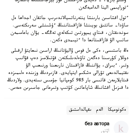
ءوسىم بار»، - دەيدى قازاقستان قور بيرجاسىنىڭ باسقارما
ءتورايىمى الينا الدامبەگەن
ءتول اقشاسىن بارىنشا ينتەرناتسيالاندىرىپ جاتقان اجداھا ەل
ساۋدا- ساتتىق بويىنشا قازاقستاننىڭ ءۇشىنشى سەرىكتەسى.
سوندىقتان، قىتاي يمپورتىن تىكەلەي تەڭگە- يۋان باعامىمەن
ساتىپ الۋ قازاقستانعا دا ءتيىمدى ەكەن.
ەڭ باستىسى، ەكى ەل قوس ۆاليۋتانىڭ اراسىن نىعايتۋ ارقىلى
دوللار كۋرسىنا دەگەن تاۋەلدىلىكتەن قۇتىلامىز دەپ قۋانىپ
وتىر. ءبىراق، يۋاننىڭ قازاقستان نارىعىنا ورنىعىپ الۋ
ىقتيمالدىعى تۋرالى ەشكىم ايتپايدى. قازىردىڭ وزىندە ەلىمىزدە
قىتايلارمەن قاتىسى بار 985 كومپانيا جۇمىس ىستەيدى. ولاردىڭ
دا قىزىل اقشانىڭ شاپاعاتىن كۇتىپ وتىرعانى جاسىرىن ەمەس.
ەكونوميكا
الەم
ىقپالداستىق
без автора
اۆتور