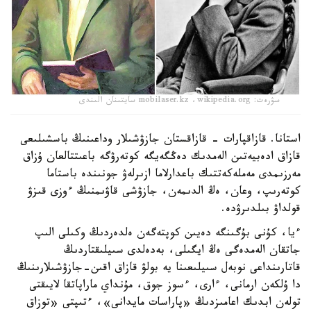
سۋرەت: mobilaser.kz ،wikipedia.org سايتىنان الىندى
استانا. قازاقپارات - قازاقستان جازۋشىلار وداعىنىڭ باسشىلىعى
قازاق ادەبيەتىن الەمدىك دەڭگەيگە كوتەرۋگە باعىتتالعان ۇزاق
مەرزىمدى مەملەكەتتىك باعدارلاما ازىرلەۋ جونىندە باستاما
كوتەرىپ، وعان، ەڭ الدىمەن، جازۋشى قاۋىمنىڭ ءوزى قىزۋ
قولداۋ بىلدىرۋدە.
ءيا، كۇنى بۇگىنگە دەيىن كوپتەگەن ەلدەردىڭ وكىلى الىپ
جاتقان الەمدەگى ەڭ ايگىلى، بەدەلدى سىيلىقتاردىڭ
قاتارىنداعى نوبەل سىيلىعىنا يە بولۋ قازاق اقىن-جازۋشىلارىنىڭ
دا ۇلكەن ارمانى، ءارى، ءسوز جوق، مۇنداي ماراپاتقا لايىقتى
تولەن ابدىك اعامىزدىڭ «پاراسات مايدانى»، ءتىپتى «توزاق