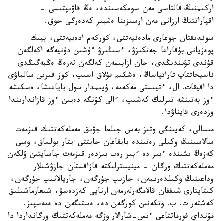
اركىمنىڭ قالتاسى مەن سومكەسىندە، ەڭ قاۋىپتىسى -
اقپاراتتىڭ ارزانى مەن ارسىزىنا ەشبىر كەدەرگى جوق.
سوندىقتان جوعارى مادەنيەتتى، كوركەم ادەبيەتتى، بيىك
پوەزيانى بۇقاراعا جەتكىزۋ، ءسىڭىرۋ ءۇشىن دۇنيەگە اكەلگەن
قۇندى تۋىندىڭدى، جان ازابىمەن كەلگەن تەرەڭ ەڭبەگىڭدى
ناسيحاتتاپ تاراتپاساڭ، ەشكىم قۇلاق اسىپ، كوز قىرىن سالماۋى
دا اقيقات. ال، ءتيىستى مەكەمە، ۇيىمدار سول باياعىشا، ەسكىشە
ءوز بەتىنشە تىرلىك كەشىپ، ءالى كۇنگە دەيىن ءوز قازاندارىندا
وزدەرى قايناۋدا.
مىسالى، كەيىنگى وتىز بەس جىلعا جۋىق مەملەكەتتىك قىزمەت
سالاسىنىڭ وكىلى رەتىندە بايقاعان جايتتى ايتار بولساق، وسى
كەزەڭ ىشىندە ءبىر دە ءبىر رەت بىزدەر قىزمەت جاسايتىن ۇلكەن
مەملەكەتتىك ورگان - مينيسترلىكتە قازاقستان جازۋشىلار
وداعىنىڭ وكىلدەرىمەن، جازىپ جۇرگەن، جاريالانىپ جۇرگەن،
كىتاپتارى شىققان قالامگەرلەرمەن ارنايى كەزدەسۋ، شىعارماشىلىق
كەشتەر ت. ب. وتكەنىن كورگەن دە، ەستىگەن دە ەمەسپىز.
مۇنداي فورماتتاعى ءىس-شارالار وزگە مەملەكەتتىك ورگانداردا دا