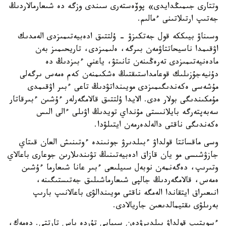
وتتارى جىمىڭدايدى» پوۆەستەرى سىندى وزگە دە شىعارمالاردىڭ
جەتىپ ارتىلاتىنى ءمالىم.
وسىناۋ بيىككە قول جەتكىزۋ - ۇلتتىق ادەبيەتىمىزدى الەمدىك
اۋقىمدا ناسيحاتتاۋمەن بىرگە، ەلىمىزدى، تاريحىمىز بەن
مادەنيەتىمىزدى تەرەڭىنەن تانىتۋ، ياعني ءبىزدىڭ دە
دۇنيەجۇزىلىك قوعامداستىقتىڭ ەشكىمنەن كەم ەمەس ىرگەلى
مۇشەسى ەكەندىگىمىزدى مويىنداتۋدىڭ تاعى ءبىر اۋقىمدى
مۇمكىندىگى بولار ەدى. الايدا ۇلتتىق قالامگەرلەر ءۇشىن ءبىرقاتار
سەبەپتەرگە بايلانىستى مۇنداي تويدىڭ اۋىلى ءالى الىس
ەكەندىگى ناقتى دالەلدەرمەن ايتىلۋدا.
وسى ماقساتتا قولداۋ ءبىلدىرۋ جونىندە ءوتىنىش العان قىتاي
جازۋشىسى مو يان قازاق ادەبيەتىنىڭ تۋىندىلارىن جوعارى باعالاي
وتىرىپ، دەگەنمەن نوبەل سىيلىعى ءبىر عانا شىعارما ءۇشىن
ەمەس، قالامگەردىڭ جالپى شىعارماشىلىق جەتىستىگىنە،
انىعىراق ايتقاندا الەمگە ناقتى مويىندالۋى باعالانىپ بارىپ
بەرىلۋى ىقتيمالدىعىن جاريالادى.
ءسويتىپ قولداۋ بىلدىرۋدەن سىپايى تۇردە باس تارتتى. دەمەك،