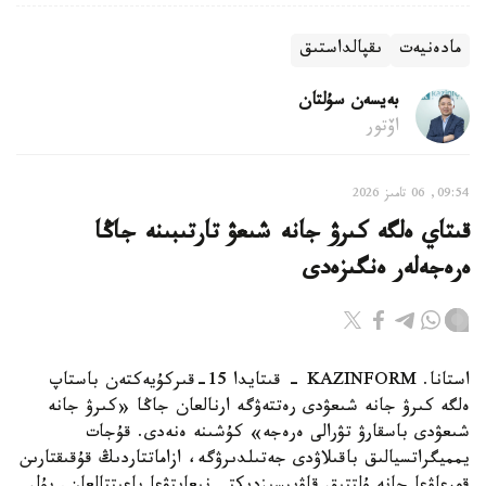
مادەنيەت
ىقپالداستىق
بەيسەن سۇلتان
اۆتور
09:54, 06 تامىز 2026
قىتاي ەلگە كىرۋ جانە شىعۋ تارتىبىنە جاڭا
ەرەجەلەر ەنگىزەدى
استانا. KAZINFORM - قىتايدا 15-قىركۇيەكتەن باستاپ
ەلگە كىرۋ جانە شىعۋدى رەتتەۋگە ارنالعان جاڭا «كىرۋ جانە
شىعۋدى باسقارۋ تۋرالى ەرەجە» كۇشىنە ەنەدى. قۇجات
يمميگراتسيالىق باقىلاۋدى جەتىلدىرۋگە، ازاماتتاردىڭ قۇقىقتارىن