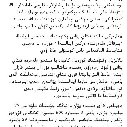
تۇسىنىكتى بولا بەرمەيتىن مۇنداي شارالار، قارجى ماماندارىنىڭ
ايتۋىنشا ەكى ەلدىڭ كاسىپكەرلەرىنە ءتيىمدى بولماق. ايتا
كەتەرلىگى، قىتاي سوڭعى جىلدارى ءوز اقشاسىنىڭ الەمدىك
نارىقتاعى بەدەلىن ارتتىرۋعا كادىمگىدەي كۇش سالىپ جاتىر.
«قازىرگى ساتتە قىتاي يۋانى وڭتۇستىك- شىعىس ازيانىڭ
ءبىرقاتار ەلدەرىندە ەركىن اينالىمدا ءجۇر»، - دەيدى
قىتايدىڭ الماتىداعى باس كونسۋلى جاڭ ۋەي.
مالايزيا، وڭتۇستىك كورەيا، كامبودجا سىندى ەلدەردە قىتاي
يۋانى ۆاليۋتا رەزەرۆى رەتىندە ساقتالىپ تۇر. ال بىلتىر قازان
ايىندا حالىقارالىق ۆاليۋتا قورى قىتاي اقشاسىن مۇشەلىككە الدى.
ياعني، حالىقارالىق ساۋدا اينالىمىندا يۋانمەن ەسەپ ايىرىسۋعا،
قور ساقتاۋعا بولادى دەگەن ءسوز. ونىڭ ەكپىنى ەندى
قازاقستاندا دا قاتتى سەزىلە باستادى.
«بيىلعى 8 اي ىشىندە يۋان- تەڭگە جۇبىنىڭ ساۋداسى 77
ميلليون يۋان، ياعني 3 ميلليارد 600 ميلليون تەڭگەنى قۇرادى.
وتكەن جىلدىڭ سايكەس كەزەڭىمەن سالىستىرعاندا 59 پايىزعا