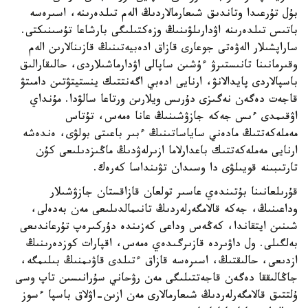
بۇل تۇرعىدا وتاندىق شىعارمالاردىڭ الەم تىلدەرىنە، اسىرەسە
باتىس تىلدەرىنە اۋدارىلۋىنىڭ وزەكتىلىگى بارشاعا تۇسىنىكتى.
ساراپشىلار الەۋەتى جوعارى قازاق ادەبيەتىنىڭ قازىنالارىن الەم
وقىرمانىنا تانىستىرۋ ءۇشىن ساپالى اۋدارماشىلاردى، حالىقارالىق
باسپالاردى پايدالانۋ، ارنايى ادەبي اگەنتتىك ينستيتۋتىن دامىتۋ
قاجەت دەگەن نەگىزى دۇرىس ويلارىن ورتاعا سالۋدا. مۇنداي
اۋقىمدى ءىس جەكە جازۋشىنىڭ عانا ەمەس، تۇتاس
مەملەكەتتىڭ مادەني ساياساتىنىڭ ءبىر باعىتى بولۋى، ەندەشە
ارنايى مەملەكەتتىك باعدارلاما ازىرلەۋدىڭ ماڭىزدىلىعى كۇن
تارتىبىنە قويىلۋى دا وسىدان تۋىنداسا كەرەك.
قۇرىلعانىنا بۇتىندەي عاسىر تولعان قازاقستان جازۋشىلار
وداعىنىڭ، جەكە قالامگەرلەردىڭ تانىمالدىلىعى مەن بەدەلى،
شىنىن ايتقاندا، كەڭەس وداعى كەزىندە دۇركىرەپ تۇرعاندىعى
بەلگىلى. ول داۋىردە قازىرگىدەي ەمەس، اقپارات كوزدەرىنىڭ
ازدىعى، حالىقتىڭ، اسىرەسە قازاق ءتىلدى قاۋىمنىڭ بىلىمگە،
جاڭالىققا دەگەن قاجەتتىلىگى مەن رۋحاني سۇرانىسىن تاپ وسى
ۇلتتىق قالامگەرلەردىڭ شىعارمالارى مەن ازىن-اۋلاق باسپا ءسوز