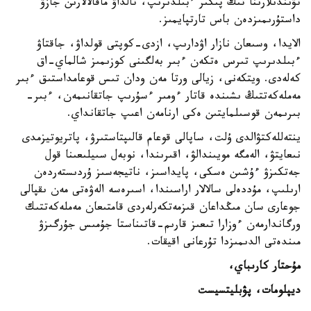
تۋىندىلارىنا تىڭ پىكىر ءبىلدىرىپ، تالداۋ ماقالالارىن جازۋ
داستۇرىمىزدەن باس تارتپايمىز.
الايدا، وسىعان نازار اۋدارىپ، ازدى-كوپتى قولداۋ، جاقتاۋ
ءبىلدىرىپ تىرس ەتكەن ءبىر بەلگىنى كوزىمىز شالماي-اق
كەلەدى. ويتكەنى، زيالى ورتا مەن ودان تىس قوعامداستىق ءبىر
مەملەكەتتىڭ ىشىندە قاتار ءومىر ءسۇرىپ جاتقانىمەن، ءبىر-
بىرىمەن قوسىلمايتىن ەكى ارنامەن اعىپ جاتقانداي.
ينتەللەكتۋالدى ۇلت، ساپالى قوعام قالىپتاستىرۋ، پاتريوتيزمدى
نىعايتۋ، الەمگە مويىندالۋ، اقىرىندا، نوبەل سىيلىعىنا قول
جەتكىزۋ ءۇشىن ەسكى، پايداسىز، ناتيجەسىز ۇردىستەردەن
ارىلىپ، مۇددەلى سالالار اراسىندا، اسىرەسە الەۋەتى مەن ىقپالى
جوعارى سان مىڭداعان قىزمەتكەرلەردى قامتىعان مەملەكەتتىك
ورگاندارمەن ءوزارا تىعىز قارىم-قاتىناستا جۇمىس جۇرگىزۋ
مىندەتى الدىمىزدا تۇرعانى اقيقات.
مۇحتار كارىباي،
ديپلومات، پۋبليتسيست