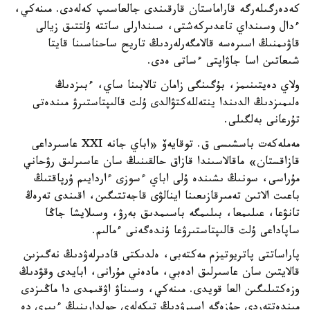
كەدەرگىلەرگە قاراماستان قارقىندى جالعاسىپ كەلەدى. مىنەكي،
ءدال وسىنداي تاعدىركەشتى، سىندارلى ساتتە ۇلتتىق زيالى
قاۋىمنىڭ اسىرەسە قالامگەرلەردىڭ تاريح ساحناسىنا قايتا
شىعاتىن اسا جاۋاپتى ءساتى ەدى.
ولاي دەيتىنىمز، بۇگىنگى زامان تالابىنا ساي، ءبىزدىڭ
ەلىمىزدىڭ الدىندا ينتەللەكتۋالدى ۇلت قالىپتاستىرۋ مىندەتى
تۇرعانى بەلگىلى.
مەملەكەت باسشىسى ق. توقايەۆ «اباي جانە XXI عاسىرداعى
قازاقستان» ماقالاسىندا قازاق حالقىنىڭ سان عاسىرلىق رۋحاني
مۇراسى، سونىڭ ىشىندە ۇلى اباي ءسوزى ءاردايىم ۇرپاقتىڭ
باعىت الاتىن تەمىرقازىعىنا اينالۋى قاجەتتىگىن، اقىندى تەرەڭ
تانۋعا، عىلىمعا، بىلىمگە باسىمدىق بەرۋ، وسىلايشا جاڭا
ساپاداعى ۇلت قالىپتاستىرۋعا ۇندەگەنى ءمالىم.
پاراساتتى پاتريوتيزم مەكتەبى، ەلدىكتى قادىرلەۋدىڭ نەگىزىن
قالايتىن سان عاسىرلىق ادەبي، مادەني مۇرانى، ابايدى وقۋدىڭ
وزەكتىلىگىن العا قويدى. مىنەكي، وسىناۋ اۋقىمدى دا ماڭىزدى
مىندەتتەردى جۇزەگە اسىرۋدىڭ تىكەلەي جولدارىنىڭ ءبىرى دە