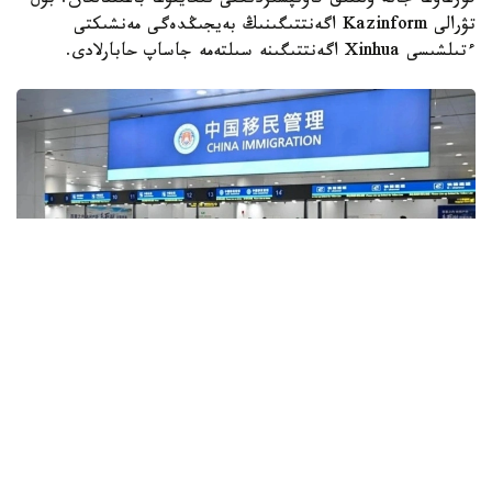
قورعاۋعا جانە ۇلتتىق قاۋىپسىزدىكتى نىعايتۋعا باعىتتالعان. بۇل
تۋرالى Kazinform اگەنتتىگىنىڭ بەيجىڭدەگى مەنشىكتى
ءتىلشىسى Xinhua اگەنتتىگىنە سىلتەمە جاساپ حابارلادى.
فوتو: Xinhua
قۇجاتقا سايكەس، ۆيزا راسىمدەۋ كەزىندە نەمەسە شەكارالىق
باقىلاۋدان ءوتۋ بارىسىندا جالعان نە شىندىققا سايكەس