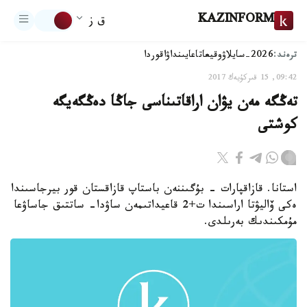
KAZINFORM
ق ز
ترەند:
2026-سايلاۋ
وقيعا
تاعايىنداۋ
اقوردا
09:42, 15 قىركۇيەك 2017
تەڭگە مەن يۋان اراقاتىناسى جاڭا دەڭگەيگە
كوشتى
استانا. قازاقپارات - بۇگىننەن باستاپ قازاقستان قور بيرجاسىندا
ەكى ۆاليۋتا اراسىندا ت+2 قاعيداتىمەن ساۋدا- ساتتىق جاساۋعا
مۇمكىندىك بەرىلدى.