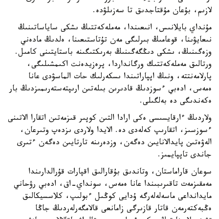
لازىم، بۇعان مۇقتاجدىق تا سەزىلۋدە.
مۇنداي بايلانىس، انىعىندا، مەملەكەتتىڭ ىشكى ساياساتىنىڭ
نىعايۋىنا، قوعامىڭ بىرلىگى مەن تۇتاستىعىنا، ەلدىڭ مادەني
وزەگىنىڭ، ىشكى دىڭگەگىنىڭ بەرىكتىگىنە باستايتىنى كامىل.
ورتالىق مەملەكەتتىك ورگانداردا، پرەزيدەنت اكىمشىلىگى،
پارلامەنتتە، ونىڭ اپپاراتىندا ىسكەرلىك حات الماسۋدى عانا
ەمەس، ادەبي ءسوزدىڭ قادىرىن بىلەتىن ارىپتەستەرىمىزدىڭ بار
ەكەندىگى دە بەلگىلى.
ولاردىڭ ءارقايسىسى ەكى ارادا التىن كوپىر قىزمەتىن اتقارا الاتىنى
ءسوزسىز، اتقارىپ كەلەدى دە. الايدا ولاردى ىزدەپ وتىرعان،
الەۋەتىن پايدالانايىن دەگەن، وزدەرىنە تارتايىن دەگەن ءتىرى
جاندى تاپپايمىز.
سوعان قاراماستان، وتاندىق بۇقارالىق اقپارات قۇرالدارىندا
مەمقىزمەت تاقىرىبىندا عانا ەمەس، سونداي-اق، ادەبي رۋحاني
مايدانداعى ماسەلەلەرگە ۇدايى كوڭىل ءبولىپ، كلاسسيكالىق
ەڭبەكتەرمەن قاتار قازىرگى زامانعى قالامگەرلەردىڭ جاڭا