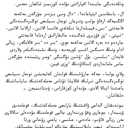
وتكەندىگى جايىندا اقپاراتتى مۇلدە كوزىمىز شالعان ەمەس.
ال، باسقاسىن ايتپاعاندا، ءدال وسى بىزدەر جۇرگەن مەكەمە
اڭگىمەگە ارقاۋ بولىپ وتىرعان نوبەل سىيلىعى توڭىرەگىندەگى
قاجەتتى ءىس-قيمىلدارعا تىكەلەي قاتىسا الاتىن، ارالاسا الاتىن،
ءتىپتى، ءوز قۇزىرى شەگىندە حالىقارالىق ارەنادا قاجەتتى
جاردەم دە بەرە الاتىن مەكەمە عوي. ءبىر دە ءبىر قالامگەر، زيالى
ادام ونىڭ ەسىگىن اشىپ كورمەسە، ونىڭ ىشىندەگىلەر ولاردى
قايدان ءبىلسىن. بۇل ءۇشىن بۇگىنگى ءومىر ريتمىندە جۇرگەن
جاس مامانداردى كىنالاۋدىڭ ءوزى قيىن.
ولاي بولسا، جەكە جازۋشىنىڭ قولىنان كەلمەيتىن نوبەل سىيلىعى
توڭىرەگىندەگى تىرلىك قالايشا تۇتاس مەملەكەتتىك ساياساتتىڭ
باعىتىنا اينالا الادى. مۇنداي كوزقاراس، ۇستانىممەن -
ەشقاشان.
سوندىقتان الداعى ۋاقىتتىڭ بارلىعى مەملەكەتتىك، قوعامدىق
ۇيىمدار، جوعارى وقۋ ورىندارى جالپى قوعامنىڭ مۇددەلى سالالارى
مەن زيالى قاۋىم، مادەني، عىلىمي، ياعني رۋحاني ورتا
اراسىنداعى تىعىز بايلانىستىڭ جۇزەگە اسىرىلۋىنا جۇمسالۋى