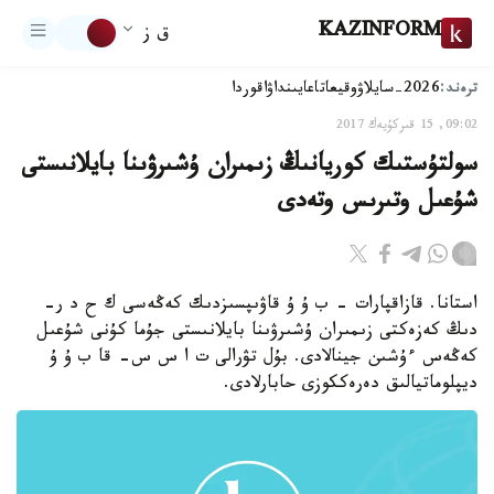
KAZINFORM
ق ز
ترەند:
2026-سايلاۋ
وقيعا
تاعايىنداۋ
اقوردا
09:02, 15 قىركۇيەك 2017
سولتۇستىك كوريانىڭ زىمىران ۇشىرۋىنا بايلانىستى
شۇعىل وتىرىس وتەدى
استانا. قازاقپارات - ب ۇ ۇ قاۋىپسىزدىك كەڭەسى ك ح د ر-
دىڭ كەزەكتى زىمىران ۇشىرۋىنا بايلانىستى جۇما كۇنى شۇعىل
كەڭەس ءۇشىن جينالادى. بۇل تۋرالى ت ا س س- قا ب ۇ ۇ
ديپلوماتيالىق دەرەككوزى حابارلادى.