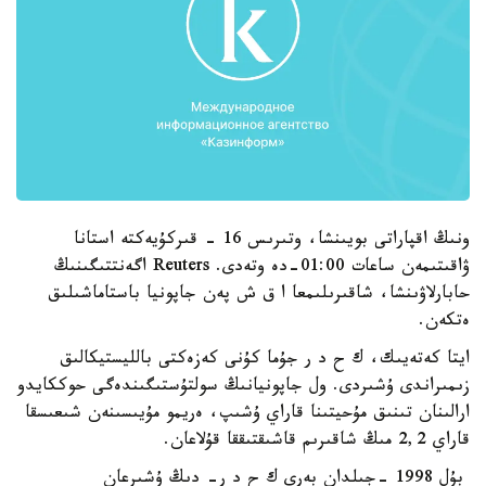
ونىڭ اقپاراتى بويىنشا، وتىرىس 16 - قىركۇيەكتە استانا
ۋاقىتىمەن ساعات 01:00-دە وتەدى. Reuters اگەنتتىگىنىڭ
حابارلاۋىنشا، شاقىرىلىمعا ا ق ش پەن جاپونيا باستاماشىلىق
ەتكەن.
ايتا كەتەيىك، ك ح د ر جۇما كۇنى كەزەكتى بالليستيكالىق
زىمىراندى ۇشىردى. ول جاپونيانىڭ سولتۇستىگىندەگى حوككايدو
ارالىنان تىنىق مۇحيتىنا قاراي ۇشىپ، ەريمو مۇيىسىنەن شىعىسقا
قاراي 2,2 مىڭ شاقىرىم قاشىقتىققا قۇلاعان.
بۇل 1998 -جىلدان بەرى ك ح د ر- دىڭ ۇشىرعان