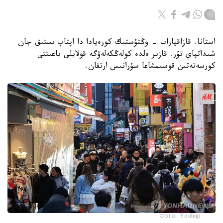
استانا. قازاقپارات - وڭتۇستىك كورەيادا دا اپتاپ ىستىق جان
شىداتپاي تۇر. قازىر ەلدە كولەڭكەلەۋگە قولايلى باعىتتى
كورسەتەتىن قوسىمشاعا سۇرانىس ارتقان.
Фото: Yonhap