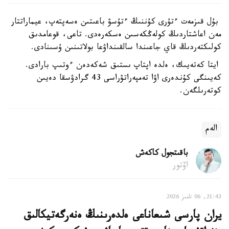
بۇل قىزمەت ءتۇرى كۇننىڭ ءتۇسۋ باعىتىن ەسەپتەپ، عيماراتتار
مەن اعاشتاردىڭ كولەڭكەسىن ەسكەرەدى. تاعى، قوعامدىق
كولىكتەردىڭ قاي جاعىندا سالقىنداۋعا بولاتىنىن ۇسىنادى.
ايتا كەتەيىك، ەلدە اپتاپ ىستىق شەكەدەن ءوتىپ بارادى.
كەيىنگى كۇندەرى اۋا تەمپەراتۋراسى 43 گرادۋسقا دەيىن
كوتەرىلگەن.
الەم
باقىتجول كاكەش
اۆتور
21:43, 06 تامىز 2026
يران پارسى شىعاناعى ەلدەرىنىڭ ەنەرگەتيكالىق