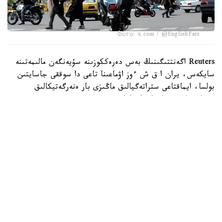
Фото: x.com / @EnglishFars
Reuters اگەنتتىگىنىڭ بەس دەرەككوزىنە سۇيەنگەن مالىمەتىنە
سايكەس، يران ا ق ش ءوز اۋماعىنا تاعى دا سوققى جاسايتىن
بولسا، ايماقتاعى ستراتەگيالىق ماڭىزى بار ەنەرگەتيكالىق
ينفراقۇرىلىم نىساندارىنا جاۋاپ رەتىندە سوققى بەرەتىنىن
مالىمدەگەن.
اگەنتتىك مالىمەتىنشە، بۇل ەسكەرتۋ ا ق ش پرەزيدەنتى دونالد
ترامپتىڭ 28 -شىلدەدە يراننىڭ ەنەرگەتيكالىق ينفراقۇرىلىمىنا
سوققى بەرۋ مۇمكىندىگىن جوققا شىعارماعان مالىمدەمەسىنەن
كەيىن جۇرگىزىلگەن ديپلوماتيالىق بايلانىستار بارىسىندا
جەتكىزىلگەن.
حابارلانعانداي، يراننىڭ سىرتقى ىستەر ءمينيسترى ابباس اراكچي
ساۋد ارابياسى، قاتار جانە تۇركياداعى ارىپتەستەرىمەن،
سونداي-اق پاكىستان ارمياسى شتابىنىڭ باسشىسىمەن