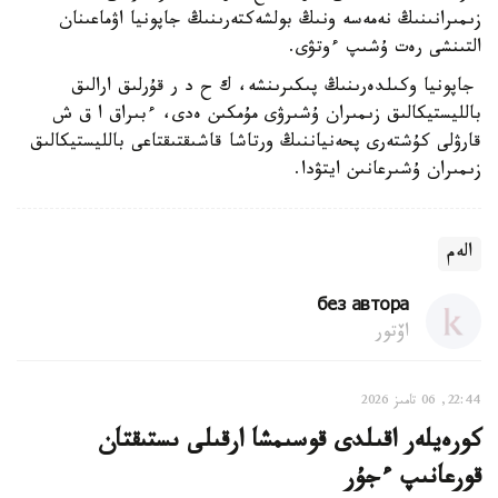
زىمىرانىنىڭ نەمەسە ونىڭ بولشەكتەرىنىڭ جاپونيا اۋماعىنان
التىنشى رەت ۇشىپ ءوتۋى.
جاپونيا وكىلدەرىنىڭ پىكىرىنشە، ك ح د ر قۇرلىق ارالىق
بالليستيكالىق زىمىران ۇشىرۋى مۇمكىن ەدى، ءبىراق ا ق ش
قارۋلى كۇشتەرى پحەنياننىڭ ورتاشا قاشىقتىقتاعى بالليستيكالىق
زىمىران ۇشىرعانىن ايتۋدا.
الەم
без автора
اۆتور
22:44, 06 تامىز 2026
كورەيلەر اقىلدى قوسىمشا ارقىلى ىستىقتان
قورعانىپ ءجۇر