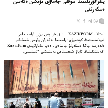
ينفراقۇرىلىمىنا سوققى جاساۋى مۇمكىن ەكەنىن
ەسكەرتتى
استانا. KAZINFORM - ا ق ش پەن يران اراسىنداعى
شيەلەنىستىڭ كۇشەيۋى اياسىندا تەگەران پارسى شىعاناعى
ەلدەرىنە جاڭا ەسكەرتۋ جاسادى، دەپ حابارلايدى Kazinform
اگەنتتىگىنىڭ تاياۋ شىعىستاعى مەنشىكتى ءتىلشىسى.