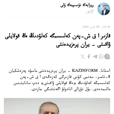
ريزابەك نۇسىپبەك ۇلى
اۆتور
14:45, 09 تامىز 2026
قازىر ا ق ش-پەن كەلىسىمگە كەلۋدىڭ ەڭ قولايلى
ۋاقىتى - يران پرەزيدەنتى
استانا. KAZINFORM - يران پرەزيدەنتى ماسۋد پەزەشكيان
8-تامىز، سەنبى كۇنى قازىرگى كەزەڭدى ا ق ش-پەن
كەلىسىمگە كەلۋدىڭ «ەڭ قولايلى ۋاقىتى» دەپ سانايتىنىن
مالىمدەدى. بۇل تۋرالى انادولۋ اگەنتتىگى جازدى.