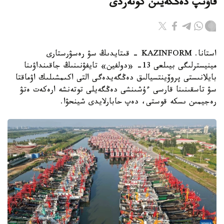
قاۋىپ دەڭگەيىن كوتەردى
استانا. KAZINFORM - قىتايدىڭ سۋ رەسۋرستارى
مينيسترلىگى بيىلعى 13- «دولفين» تايفۋنىنىڭ جاقىنداۋىنا
بايلانىستى پروۆينتسيالىق دەڭگەيدەگى التى اكىمشىلىك اۋماقتا
سۋ تاسقىنىنا قارسى ءۇشىنشى دەڭگەيلى توتەنشە ارەكەت ەتۋ
رەجيمىن ىسكە قوستى، دەپ حابارلايدى شينحۋا.