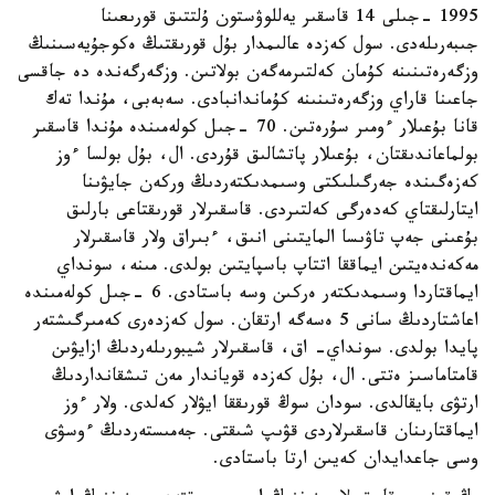
1995 -جىلى 14 قاسقىر يەللوۋستون ۇلتتىق قورىعىنا
جىبەرىلەدى. سول كەزدە عالىمدار بۇل قورىقتىڭ ەكوجۇيەسىنىڭ
وزگەرەتىنىنە كۇمان كەلتىرمەگەن بولاتىن. وزگەرگەندە دە جاقسى
جاعىنا قاراي وزگەرەتىنىنە كۇماندانبادى. سەبەبى، مۇندا تەك
قانا بۇعىلار ءومىر سۇرەتىن. 70 -جىل كولەمىندە مۇندا قاسقىر
بولماعاندىقتان، بۇعىلار پاتشالىق قۇردى. ال، بۇل بولسا ءوز
كەزەگىندە جەرگىلىكتى وسىمدىكتەردىڭ وركەن جايۋىنا
ايتارلىقتاي كەدەرگى كەلتىردى. قاسقىرلار قورىقتاعى بارلىق
بۇعىنى جەپ تاۋىسا المايتىنى انىق، ءبىراق ولار قاسقىرلار
مەكەندەيتىن ايماققا اتتاپ باسپايتىن بولدى. مىنە، سونداي
ايماقتاردا وسىمدىكتەر ەركىن وسە باستادى. 6 -جىل كولەمىندە
اعاشتاردىڭ سانى 5 ەسەگە ارتقان. سول كەزدەرى كەمىرگىشتەر
پايدا بولدى. سونداي- اق، قاسقىرلار شيبورىلەردىڭ ازايۋىن
قامتاماسىز ەتتى. ال، بۇل كەزدە قوياندار مەن تىشقانداردىڭ
ارتۋى بايقالدى. سودان سوڭ قورىققا ايۋلار كەلدى. ولار ءوز
ايماقتارىنان قاسقىرلاردى قۋىپ شىقتى. جەمىستەردىڭ ءوسۋى
وسى جاعدايدان كەيىن ارتا باستادى.