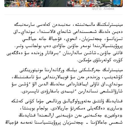
Фото: Xinhua
مينيسترلىكتىڭ مالىمەتىنشە، سەنبىدەن كەلەسى سارسەنبىگە
دەيىن ەلدىڭ شىعىسىنداعى شانحاي قالاسىندا، سونداي-اق
تسزيانسۋ، چجەتسزيان، انحوي، فۋجياڭ جانە جياڭسي
پروۆينتسيالارىندا نوسەر جاۋىن جاۋادى دەپ بولجانىپ وتىر.
قاتتى جاۋىن-شاشىن سالدارىنان ءبىرقاتار وزەندە سۋ دەڭگەيى
كۇرت كوتەرىلۋى مۇمكىن.
مينيسترلىك جەرگىلىكتى بيلىك ورگاندارىنا مونيتورينگتى
كۇشەيتىپ، وزەندەر مەن سۋ قويمالارىنداعى سۋ تاسقىنىنىڭ،
سونداي-اق تاۋلى ايماقتارداعى سەلدىڭ الدىن الۋ ءۇشىن سۋ
شارۋاشىلىعى نىساندارىن ءتيىمدى باسقارۋدى تاپسىردى.
قىتايدىڭ ۇلتتىق مەتەورولوگيالىق ورتالىعى جۇما كۇنى كەشكە
«سارى» دەڭگەيلى ەسكەرتۋ جاريالادى. بولجام بويىنشا،
«دولفين» جەكسەنبى مەن دۇيسەنبى ارالىعىندا قىتايدىڭ
شىعىس جاعالاۋىنا - چجەتسزيان پروۆينتسياسىنا نەمەسە فۋجياڭ