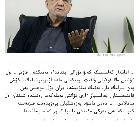
Фото: Анадолу
- ادامدار كەلىسىمگە كەلۋ تۋرالى ايتقاندا، مەنىڭشە، قازىر - ول
ءۇشىن ەڭ قولايلى ۋاقىت. ويتكەنى ەلدە اۋىزبىرشىلىك، كۇش
پەن بىرلىك بار. مەنىڭ بىلۋىمشە، يران بۇل سوعىس پەن
قاقتىعىستان جەڭىمپاز ءارى قۋاتتى مەملەكەت رەتىندە شىققان ەل
سانالادى، - دەدى ماسۋد پەزەشكيان پرەزيدەنت قىزمەتىنە
كىرىسكەننەن بەرگى ەكىنشى باسپا ءسوز ءماسليحاتىندا.
ول قازىرگى جاعداي كەلىسىمگە قول جەتكىزۋگە جانە
شەشىلمەگەن ماسەلەلەردى ديالوگ ارقىلى رەتتەۋگە مۇمكىندىك
بەرەتىنىن اتاپ ءوتتى.