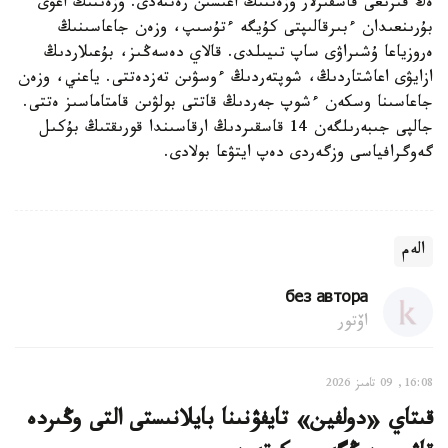
ەڭ قىزىعى قاسقىرلار وزەننىڭ اعىسىن رەتتەدى. وزەننىڭ اعۋى
بۇرىنعىدان ءبىرقالىپتى كۇيگە ءتۇسىپ، وزەن جاعاسىنىڭ
ەروزياعا ۇشىراۋى ساپ تىيىلدى. قالاي دەسەڭىز، بۇعىلاردىڭ
ازايۋى اعاشتاردىڭ، شوپتەردىڭ ءوسۋىن تەزدەتتى. ياعني، وزەن
جاعاسىنا وسكەن ءشوپ جەردىڭ قاتتى بولۋىن قامتاماسىز ەتتى.
جالپى جىبەرىلگەن 14 قاسقىردىڭ ارقاسىندا قورىقتىڭ بۇكىل
گەوگرافياسى وزگەردى دەپ ايتۋعا بولادى.
الەم
без автора
اۆتور
16:08, 09 تامىز 2026
قىتاي «دولفين» تايفۋنىنا بايلانىستى التى وڭىردە