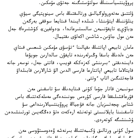
پروۆينتسياسىنىڭ سولتۇستىگىنە جەتۋى مۇمكىن.
ۇلتتىق مەتەورولوگيالىق ورتالىقتىڭ باس سينوپتيگى سيۋي
ينلۋننىڭ ايتۋىنشا، شىلدە ايىندا قىتايعا سوققى بەرگەن
«باۆي» تايفۋنىمەن سالىستىرعاندا، «دولفين» كۇشتىرەك جەل
مەن مول جاۋىن-شاشىن اكەلۋى ىقتيمال.
مامان تابيعي اپاتتىڭ ىقپالىنا ءتۇسۋى مۇمكىن شىعىس قىتاي
مەن ەلدىڭ باسقا وڭىرلەرىندە تايفۋن سالدارىن جويۋعا
دايىندىقتى ءبىرىنشى كەزەككە قويىپ، قاتتى جەل، نوسەر جانە
قايتالاما تابيعي اپاتتارعا قارسى الدىن الۋ شارالارىن قابىلداۋ
قاجەتتىگىن اتاپ ءوتتى.
سونىمەن قاتار جۇما كۇنى قىتايدىڭ سۋ تاسقىنى مەن
قۇرعاقشىلىققا قارسى كۇرەس جونىندەگى مەملەكەتتىك باس
شتابى چجەتسزيان جانە فۋجياڭ پروۆينتسيالارىنداعى سۋ
تاسقىنىنا بايلانىستى توتەنشە ارەكەت ەتۋ دەڭگەيىن تورتىنشىدەن
ۇشىنشىگە كوتەردى.
سول كۇنى ورتالىق ۇكىمەتتىڭ بىرنەشە ۆەدومستۆوسى مەن