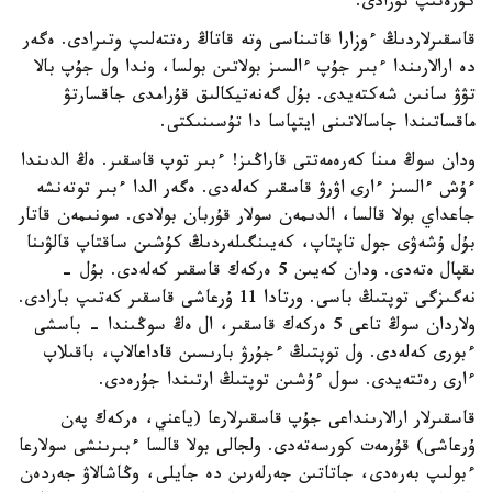
كۇزەتىپ تۇرادى.
قاسقىرلاردىڭ ءوزارا قاتىناسى وتە قاتاڭ رەتتەلىپ وتىرادى. ەگەر
دە ارالارىندا ءبىر جۇپ ءالسىز بولاتىن بولسا، وندا ول جۇپ بالا
تۋۋ سانىن شەكتەيدى. بۇل گەنەتيكالىق قۇرامدى جاقسارتۋ
ماقساتىندا جاسالاتىنى ايتپاسا دا تۇسىنىكتى.
ودان سوڭ مىنا كەرەمەتتى قاراڭىز! ءبىر توپ قاسقىر. ەڭ الدىندا
ءۇش ءالسىز ءارى اۋرۋ قاسقىر كەلەدى. ەگەر الدا ءبىر توتەنشە
جاعداي بولا قالسا، الدىمەن سولار قۇربان بولادى. سونىمەن قاتار
بۇل ۇشەۋى جول تاپتاپ، كەيىنگىلەردىڭ كۇشىن ساقتاپ قالۋىنا
ىقپال ەتەدى. ودان كەيىن 5 ەركەك قاسقىر كەلەدى. بۇل -
نەگىزگى توپتىڭ باسى. ورتادا 11 ۇرعاشى قاسقىر كەتىپ بارادى.
ولاردان سوڭ تاعى 5 ەركەك قاسقىر، ال ەڭ سوڭىندا - باسشى
ءبورى كەلەدى. ول توپتىڭ ءجۇرۋ بارىسىن قاداعالاپ، باقىلاپ
ءارى رەتتەيدى. سول ءۇشىن توپتىڭ ارتىندا جۇرەدى.
قاسقىرلار ارالارىنداعى جۇپ قاسقىرلارعا (ياعني، ەركەك پەن
ۇرعاشى) قۇرمەت كورسەتەدى. ولجالى بولا قالسا ءبىرىنشى سولارعا
ءبولىپ بەرەدى، جاتاتىن جەرلەرىن دە جايلى، وڭاشالاۋ جەردەن