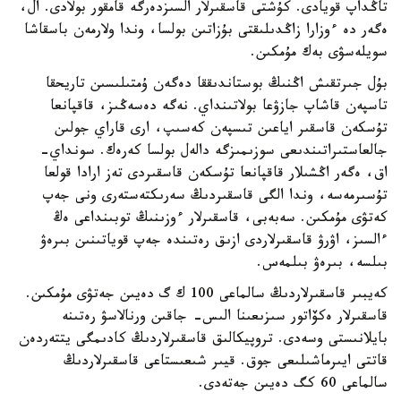
تاڭداپ قويادى. كۇشتى قاسقىرلار السىزدەرگە قامقور بولادى. ال،
ەگەر دە ءوزارا زاڭدىلىقتى بۇزاتىن بولسا، وندا ولارمەن باسقاشا
سويلەسۋى بەك مۇمكىن.
بۇل جىرتقىش اڭنىڭ بوستاندىققا دەگەن ۇمتىلىسىن تاريحقا
تاسپەن قاشاپ جازۋعا بولاتىنداي. نەگە دەسەڭىز، قاقپانعا
تۇسكەن قاسقىر اياعىن تىسپەن كەسىپ، ارى قاراي جولىن
جالعاستىراتىندىعى سوزىمىزگە دالەل بولسا كەرەك. سونداي-
اق، ەگەر اڭشىلار قاقپانعا تۇسكەن قاسقىردى تەز ارادا قولعا
تۇسىرمەسە، وندا الگى قاسقىردىڭ سەرىكتەستەرى ونى جەپ
كەتۋى مۇمكىن. سەبەبى، قاسقىرلار ءوزىنىڭ توبىنداعى ەڭ
ءالسىز، اۋرۋ قاسقىرلاردى ازىق رەتىندە جەپ قوياتىنىن بىرەۋ
بىلسە، بىرەۋ بىلمەس.
كەيبىر قاسقىرلاردىڭ سالماعى 100 ك گ دەيىن جەتۋى مۇمكىن.
قاسقىرلار ەكۆاتور سىزىعىنا الىس- جاقىن ورنالاسۋ رەتىنە
بايلانىستى وسەدى. تروپيكالىق قاسقىرلاردىڭ كادىمگى يتتەردەن
قاتتى ايىرماشىلىعى جوق. قيىر شىعىستاعى قاسقىرلاردىڭ
سالماعى 60 كگ دەيىن جەتەدى.