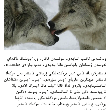
ولەكسەنى تاتىپ المايدى. سونىمەن قاتار، ول ءوزىنىڭ ماڭداي
تەرىمەن ۇستاعان ولجاسىن عانا جەيدى، دەپ جازادى islam.kz.
قاسقىرلاردىڭ تاعى ءبىر ەرەكشەلىگى ۇرعاشى قاسقىر مەن ەركەك
قاسقىر جۇپتارىن جازباي ءومىر سۇرەدى. ءبىر- ءبىرىن ەشقاشان
الماستىرمايدى. ولاردى تەك قانا ءولىم عانا اجىراتا الادى. بالا
تاربيەسىنە ەكى جاق تا اتسالىسادى. ءبىر- بىرىنە دەگەن
ادالدىعىن قاسقىرلاردىڭ باستى ەرەكشەلىگى رەتىندە اتاۋعا
بولادى. ۇرعاشى قاسقىر ۇيىقتاپ جاتقاندا، ەركەك قاسقىر