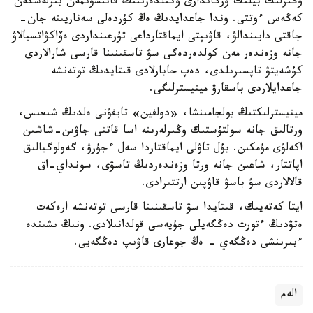
وڭىرلىك بيلىك ورگاندارى وكىلدەرىنىڭ قاتىسۋىمەن بىرلەسكەن
كەڭەس ءوتتى. وندا جاعدايدىڭ ەڭ كۇردەلى سەناريىنە جان-
جاقتى دايىندالۋ، قاۋىپتى ايماقتارداعى تۇرعىنداردى ەۆاكۋاتسيالاۋ
جانە وزەندەر مەن كولدەردەگى سۋ تاسقىنىنا قارسى شارالاردى
كۇشەيتۋ تاپسىرىلدى، دەپ حابارلادى قىتايدىڭ توتەنشە
جاعدايلاردى باسقارۋ مينيسترلىگى.
مينيسترلىكتىڭ بولجامىنشا، «دولفين» تايفۋنى ەلدىڭ شىعىس،
ورتالىق جانە سولتۇستىك وڭىرلەرىنە اسا قاتتى جاۋىن-شاشىن
اكەلۋى مۇمكىن. بۇل تاۋلى ايماقتاردا سەل ءجۇرۋ، گەولوگيالىق
اپاتتار، شاعىن جانە ورتا وزەندەردىڭ تاسۋى، سونداي-اق
قالالاردى سۋ باسۋ قاۋپىن ارتتىرادى.
ايتا كەتەيىك، قىتايدا سۋ تاسقىنىنا قارسى توتەنشە ارەكەت
ەتۋدىڭ ءتورت دەڭگەيلى جۇيەسى قولدانىلادى. ونىڭ ىشىندە
ءبىرىنشى دەڭگەي - ەڭ جوعارى قاۋىپ دەڭگەيى.
الەم