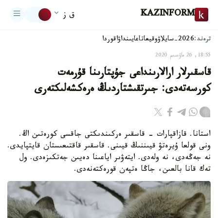
KAZINFORM
ق ز
ترەند:
2026-سايلاۋ
وقيعا
تاعايىنداۋ
اقوردا
18:55, 26 ماۋسىم 2020
قاسقىرلار ارالارىنداعى جۇپتارىنا قۇرمەت
كورسەتەدى: جىرتقىشتاردىڭ ەرەكشەلىكتەرى
استانا. قازاقپارات - قاسقىر ەركىندىكتى جاقسى كورەتىن اڭ.
ونى قولعا ۇيرەتۋ قيىننىڭ قيىنى. قاسقىر قاقتىعىستان قايتپايدى.
نە جەڭەدى، نە ولەدى. ايتەۋىر اياعىنا دەيىن جەتكىزەدى. ول
تەك قانا بالعىن، جاڭا ەتپەن قورەكتەنەدى.