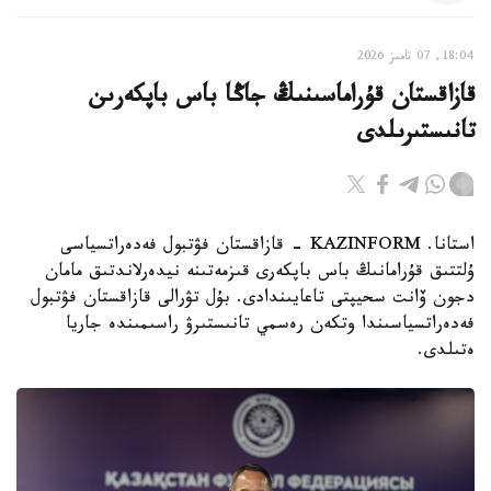
18:04, 07 تامىز 2026
قازاقستان قۇراماسىنىڭ جاڭا باس باپكەرىن
تانىستىرىلدى
استانا. KAZINFORM - قازاقستان فۋتبول فەدەراتسياسى
ۇلتتىق قۇرامانىڭ باس باپكەرى قىزمەتىنە نيدەرلاندتىق مامان
دجون ۆانت سحيپتى تاعايىندادى. بۇل تۋرالى قازاقستان فۋتبول
فەدەراتسياسىندا وتكەن رەسمي تانىستىرۋ راسىمىندە جاريا
ەتىلدى.