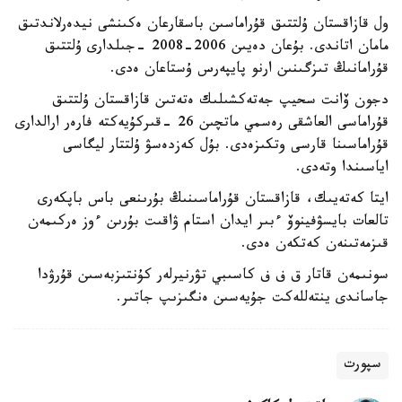
ول قازاقستان ۇلتتىق قۇراماسىن باسقارعان ەكىنشى نيدەرلاندتىق
مامان اتاندى. بۇعان دەيىن 2006-2008 -جىلدارى ۇلتتىق
قۇرامانىڭ تىزگىنىن ارنو پايپەرس ۇستاعان ەدى.
دجون ۆانت سحيپ جەتەكشىلىك ەتەتىن قازاقستان ۇلتتىق
قۇراماسى العاشقى رەسمي ماتچىن 26 -قىركۇيەكتە فارەر ارالدارى
قۇراماسىنا قارسى وتكىزەدى. بۇل كەزدەسۋ ۇلتتار ليگاسى
اياسىندا وتەدى.
ايتا كەتەيىك، قازاقستان قۇراماسىنىڭ بۇرىنعى باس باپكەرى
تالعات بايسۋفينوۆ ءبىر ايدان استام ۋاقىت بۇرىن ءوز ەركىمەن
قىزمەتىنەن كەتكەن ەدى.
سونىمەن قاتار ق ف ف كاسىبي تۋرنيرلەر كۇنتىزبەسىن قۇرۋدا
جاساندى ينتەللەكت جۇيەسىن ەنگىزىپ جاتىر.
سپورت