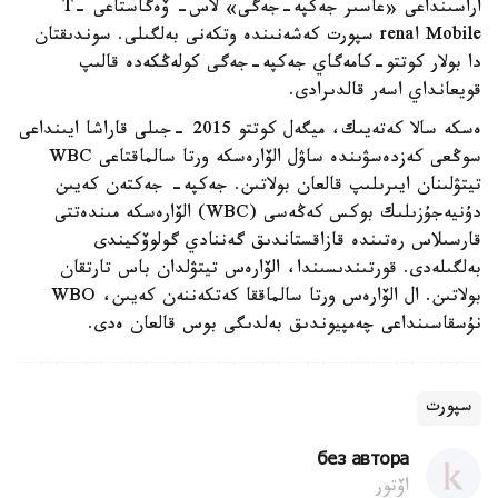
اراسىنداعى «عاسىر جەكپە-جەگى» لاس- ۆەگاستاعى T-
Mobile اrena سپورت كەشەنىندە وتكەنى بەلگىلى. سوندىقتان
دا بولار كوتتو-كامەگاي جەكپە-جەگى كولەڭكەدە قالىپ
قويعانداي اسەر قالدىرادى.
ەسكە سالا كەتەيىك، ميگەل كوتتو 2015 -جىلى قاراشا ايىنداعى
سوڭعى كەزدەسۋىندە ساۋل الۆارەسكە ورتا سالماقتاعى WBC
تيتۋلىنان ايىرىلىپ قالعان بولاتىن. جەكپە- جەكتەن كەيىن
دۇنيەجۇزىلىك بوكس كەڭەسى (WBC) الۆارەسكە مىندەتتى
قارسىلاس رەتىندە قازاقستاندىق گەننادي گولوۆكيندى
بەلگىلەدى. قورتىندىسىندا، الۆارەس تيتۋلدان باس تارتقان
بولاتىن. ال الۆارەس ورتا سالماققا كەتكەننەن كەيىن، WBO
نۇسقاسىنداعى چەمپيوندىق بەلدىگى بوس قالعان ەدى.
سپورت
без автора
اۆتور