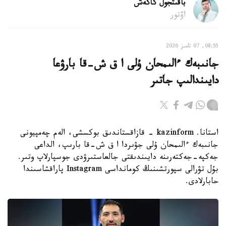
باقىتجول كاكەش
اۆتور
08:55, 07 تامىز 2026
جانىبەك ءالىمحان ۇلى ا ق ش-قا بارۋعا
دايىندالىپ جاتىر
استانا. kazinform - قازاقستاندىق بوكسشى، الەم چەمپيونى
جانىبەك ءالىمحان ۇلى جۋىردا ا ق ش-قا بارىپ، الداعى
جەكپە-جەكتەرىنە دايىندىقتى جالعاستىرۋدى جوسپارلاپ وتىر.
بۇل تۋرالى سپورتشىنىڭ كومانداسى Instagram پاراقشاسىندا
حابارلادى.