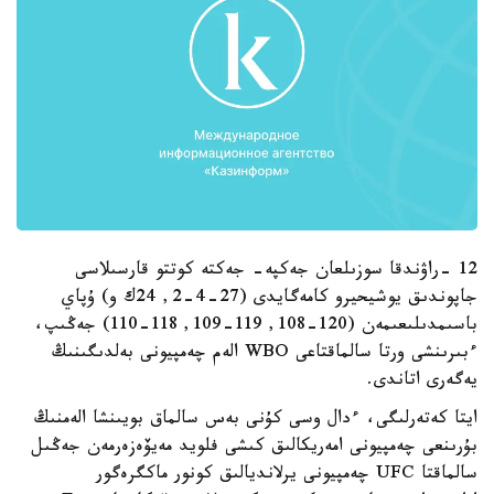
12 -راۋندقا سوزىلعان جەكپە- جەكتە كوتتو قارسىلاسى
جاپوندىق يوشيحيرو كامەگايدى (27-4-2, 24ك و) ۇپاي
باسىمدىلىعىمەن (120-108, 119-109, 118-110) جەڭىپ،
ءبىرىنشى ورتا سالماقتاعى WBO الەم چەمپيونى بەلدىگىنىڭ
يەگەرى اتاندى.
ايتا كەتەرلىگى، ءدال وسى كۇنى بەس سالماق بويىنشا الەمنىڭ
بۇرىنعى چەمپيونى امەريكالىق كىشى فلويد مەيۆەزەرمەن جەڭىل
سالماقتا UFC چەمپيونى يرلانديالىق كونور ماكگرەگور