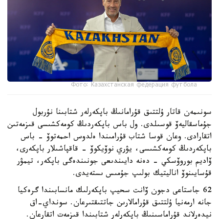
Фото: Казахстанская федерация футбола
سونىمەن قاتار ۇلتتىق قۇرامانىڭ باپكەرلەر شتابىنا نۇربول
جۇماسقاليەۆ قوسىلدى. ول باس باپكەردىڭ كومەكشىسى قىزمەتىن
اتقارادى. وعان قوسا شتاب قۇرامىندا ەلدوس احمەتوۆ - باس
باپكەردىڭ كومەكشىسى، يۋري نوۆيكوۆ - قاقپاشىلار باپكەرى،
ۆاديم بوروۆسكي - دەنە دايىندىعى جونىندەگى باپكەر، تيمۋر
قۇسايىنوۆ اناليتيك بولىپ جۇمىس ىستەيدى.
62 جاستاعى دجون ۆانت سحيپ باپكەرلىك مانسابىندا گرەكيا
جانە ارمەنيا ۇلتتىق قۇرامالارىن جاتتىقتىرعان. سونداي-اق
نيدەرلاند قۇراماسىنىڭ باپكەرلەر شتابىندا قىزمەت اتقارعان.