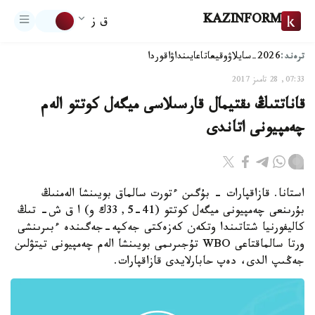
KAZINFORM
ق ز
ترەند:
2026-سايلاۋ
وقيعا
تاعايىنداۋ
اقوردا
07:33, 28 تامىز 2017
قاناتتىڭ ىقتيمال قارسىلاسى ميگەل كوتتو الەم
چەمپيونى اتاندى
استانا. قازاقپارات - بۇگىن ءتورت سالماق بويىنشا الەمنىڭ
بۇرىنعى چەمپيونى ميگەل كوتتو (41-5, 33ك و) ا ق ش- تىڭ
كاليفورنيا شتاتىندا وتكەن كەزەكتى جەكپە-جەگىندە ءبىرىنشى
ورتا سالماقتاعى WBO تۇجىرىمى بويىنشا الەم چەمپيونى تيتۋلىن
جەڭىپ الدى، دەپ حابارلايدى قازاقپارات.