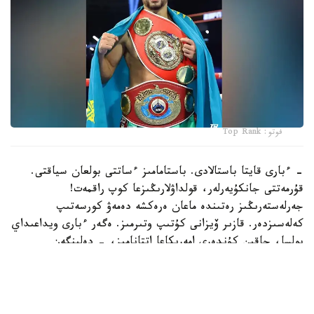
فوتو: Top Rank
- ءبارى قايتا باستالادى. باستامامىز ءساتتى بولعان سياقتى.
قۇرمەتتى جانكۇيەرلەر، قولداۋلارىڭىزعا كوپ راقمەت!
جەرلەستەرىڭىز رەتىندە ماعان ەرەكشە دەمەۋ كورسەتىپ
كەلەسىزدەر. قازىر ۆيزانى كۇتىپ وتىرمىز. ەگەر ءبارى ويداعىداي
بولسا، جاقىن كۇندەرى امەريكاعا اتتانامىز، - دەلىنگەن
حابارلامادا.
بۇعان دەيىن جانىبەك ءالىمحان ۇلى جاڭا سالماق دارەجەسىندە
WBO رەيتينگىندە جەكپە-جەكسىز-اق ەكىنشى ورىنعا