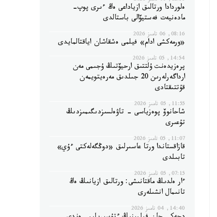
12:56, 06 تامىز 2026
ەلوردادا ورتالىق ازياداعى ەڭ ءىرى پوپ-
مادەنيەت فەستيۆالى باستالدى
08:16, 06 تامىز 2026
«ورمەكشى ادام» فيلمى ەشقاشان اياقتالمايدى
14:54, 05 تامىز 2026
پرەزيدەنت ۇلتتىق ارحيۆتىڭ ۇجىمى مەن
ارداگەرلەرىن 20 جىلدىق مەرەيتويمەن
قۇتتىقتادى
11:55, 05 تامىز 2026
شاحانوۆ پوەزياسى - تاۋەلسىزدىگىمىزدىڭ
تۇعىرى
11:07, 05 تامىز 2026
قازاقستاندا ورتا عاسىرلىق «دوڭگەلەكتى ءۇي»
تابىلدى
07:15, 05 تامىز 2026
ءار ەلدىڭ ماقتانىشى: ورتالىق ازيانىڭ ەڭ
تانىمال انشىلەرى
14:40, 04 تامىز 2026