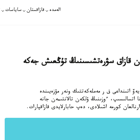
الەمدە
قازاقستان
ساياسات
ت
ەن قازاق سۋرەتشىسىنىڭ تۇڭعىش جەكە
كۇنى ءا. قاستەيەۆ اتىنداعى ق ر مەملەكەتتىك ونەر مۋزەيىندە
نا اتسالىسىپ، ءوزىنىڭ ۇلكەن تالانتىمەن جانە
العان كورمە اشىلادى، دەپ حابارلايدى قازاقپارات.