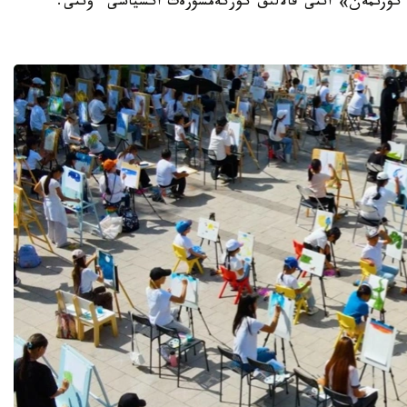
ار كوزىمەن» اتتى قالالىق كوركەمسۋرەت اكسياسى ءوتتى.