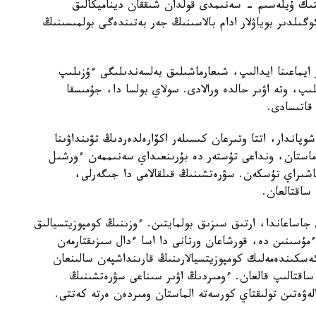
ىك ۇيلەسىم - سەنىمدى قولدان شىققان ديناميكالىق
لدىر بوياۋلار ادام بالاسىنىڭ جەر بەتىندەگى بولمىسىنىڭ
ى تۇتقىندالىپ، 10 جىل پوليار ايماعىنا ايدالىپ، شىعارماشىلىق بەلسەندىلىگى ءۇزىلىپ
نان ايرىلىپ، وتە اۋىر حالدە ورالادى. سولاي بولسا دا، جۇمىسقا
قاتىسادى.
پاندار، اتتا وتىرعان كىسىلەر اكۆارەلدەردىڭ تۋىنداۋىنا
راماستان، ونداعى تۇستەر دە بۇرىنعىداي سەنىممەن ءورشىل
شىراي تۇسكەن. سۋرەتشىنىڭ قىلقالامى دا جىگەرلى،
ساقتالعان.
اساعاندا، ارتىق سىزىق بولمايتىن. ءوزىنىڭ كومپوزيتسيالىق
ۇسىنىن دە، قورشاعان ورتانى دا اسا ءدال سىزىقتارمەن
ەسكىندەمەلىك كومپوزيتسيالارىنىڭ قارىنداشپەن سالىنعان
 ساقتالىپ قالعان. ءومىردىڭ اۋىر سىناعى سۋرەتشىنىڭ
ەۋەتىن تولىقتاي كورسەتە الماستان ومىردەن ەرتە كەتتى.