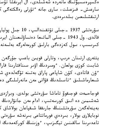
ەكسپرەسسيۆتىك مانەردە شەشىلدى، ال ايرىقشا تۇست
سارعىش- قىزعىلت، سارى جانە ءتۇرلى رەڭكتەگى كوگى
ارتىقشىلىعىن بىلدىرەدى.
سۋرەتشى 1937 -جىل
قالدى. ول 1943 -جىلى الماتىعا دەنساۋلىعى
كىرىسىپ، سول كەزدەگى بارلىق كورمەلەرگە بەلسەنە 
يتتەرى ارتىنان ەرىپ، وتارلى قويىن باعىپ جۇرگەن شو
شابىت كوزى بولعان. ءومىردىڭ اۋىر سىناقتارىنا قا
ءۇن قاتادى، كۇن شاپاعى پاراق بەتىنە تۇگەلدەي شا
شىعارماشىلىق ءتاسىلدىڭ قۋاتى مەن مانەرلىلىگى دە 
قوجاحمەت قوجىقوۆ تاماشا سۋرەتشى بولدى. وبرازدى ج
شەشىمىن دە انىق كورسەتىپ، ادام مەن جانۋاردىڭ ءم
بەينەلەگەن سۋرەتشىنىڭ جارىققا شىقپاعان بولاشاق ك
نوبايلارى بولار، بىردەي فورماتتاعى بىرنەشە سۋرەتى
تاعدىرىنا سالقىنىن تيگىزىپ، ءوزىنىڭ كوركەمدىك ال