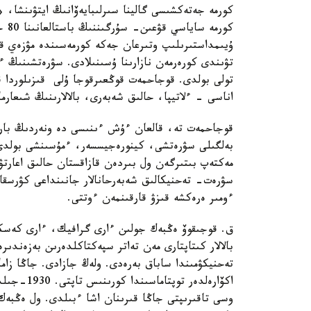
كورم
تۋىندى كورەرمەن نازارىنا ۇسىنىلادى. سۋرەتشىنىڭ ءو
تولى بولدى. قوجاحمەت قوڭعىرقوجا ۇلى قىزىلوردا ق
اناسى - ءلاتيپا، حالىق شەبەرى، بالالارىنىڭ شىعارما
قوجاحمەت تە، قالعان ءۇش ءىنىسى دە ونەردىڭ بارل
مەكتەپ بىتىرگەن ول بىردەن قازاقستان حالىق اعارت
سۋرەت- تەحنيكالىق شەبەرحانالار جانىنداعى كۋرسقا
ءومىر ەرەكشە قىزۋ قارقىنمەن ءوتتى.
ق. قوجىقوۆ ەڭبەك جولىن ءارى گرافيك، ءارى كەسكى
بالالار كىتاپتارى مەن تەاتر سپەكتاكلدەرىن بەزەندىرە
اكۆارەلدەر
وسى تاقىرىپتى جاڭا قىرىنان اشا ءبىلدى. ول ەڭبەك