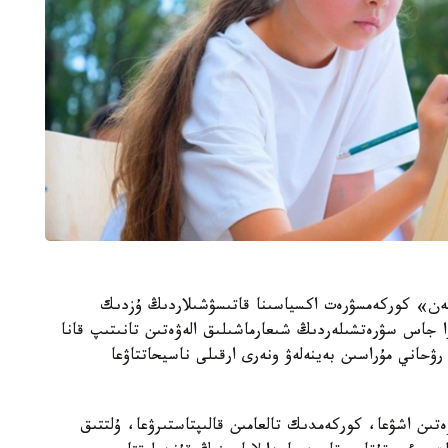
زىمەن» كوركەمسۋرەت اكسياسىنا قاتىسۋشىلاردىڭ ۇزدىك
ا جاس سۋرەتشىلەردىڭ شىعارماشىلىق الەۋەتىن تانىتىپ قانا
رۋحاني مۇراسىن بەينەلەۋ ونەرى ارقىلى ناسيحاتتاۋعا
تىن اشۋعا، كوركەمدىك تالعامىن قالىپتاستىرۋعا، ۇلتتىق