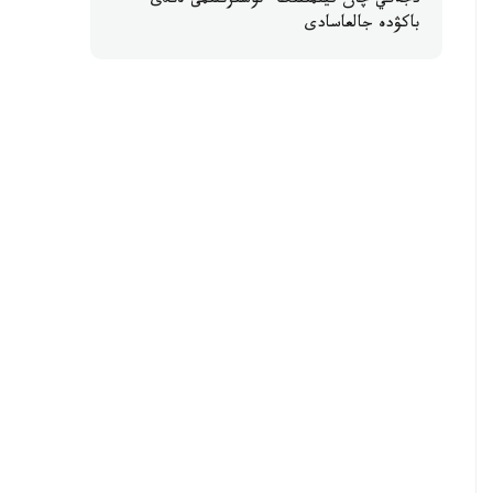
دجەكي چان فيلمىنىڭ ءتۇسىرىلىمى ەندى
باكۋدە جالعاسادى