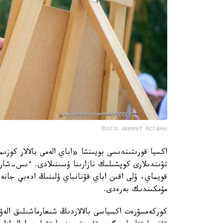
Фото: акимат Астаны
اكسيا قورىتىندىسى بويىنشا «اباي الەمى بالالار كو
تۋىندىلارى كوپشىلىك نازارىنا ۇسىنىلادى. ءىس-شار
قويماي، ۇلى اقىن اباي قۇنانباي ۇلىنىڭ ادەبي جانە 
مۇمكىندىك بەرەدى.
كوركەمسۋرەت اكسياسى بالالاردىڭ شىعارماشىلىق الەۋە