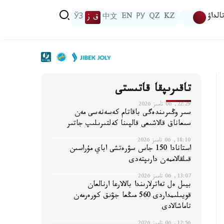
الداۋ
KZ
QZ
РУ
EN
中文
ق ز
ЎЗ
تاقىرىپقا قاتىستى
22:29, 06 تامىز 2026
سىر وڭىرىندەگى باقاتام كەسەنەسى مەن
سىعاناق قالاشىعى قالپىنا كەلتىرىلىپ جاتىر
18:10, 06 تامىز 2026
استانادا 150 جاس سۋرەتشى اباي مۇراسىن
قىلقالاممەن دارىپتەدى
13:07, 06 تامىز 2026
بيىل ەل تەاترلارىندا بالالارعا ارنالعان
قويىلىمداردى 560 مىڭعا جۋىق كورەرمەن
تاماشالادى