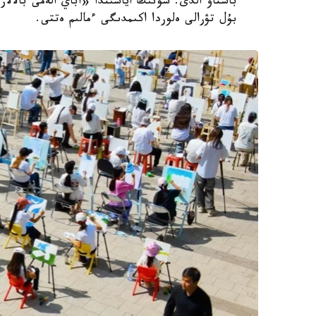
باستاۋ الدى. سونىڭ اياسىندا «اباي الەمى بالال
بۇل تۋرالى ەلوردا اكىمدىگى ءمالىم ەتتى.