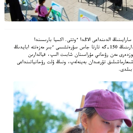
رايىنىڭ الدىنداعى الاڭدا ءوتتى. اكسيا بارىسىندا
قالامىزداعى جەكەمەنشىك قوسىمشا ءبىلىم بەرۋ ۇيىمدارىنىڭ 150-گە تارتا جاس سۋرەتشىسى ءبىر مەزەتتە ابايدىڭ
وزدەرى مەن رۋحاني مۇراسىنان شابىت الىپ، قيالدارىن
ن شىعارماشىلىق تۇرعىدان بەينەلەپ، ونىڭ ۇلت رۋحانياتىنداعى
بىلدى.