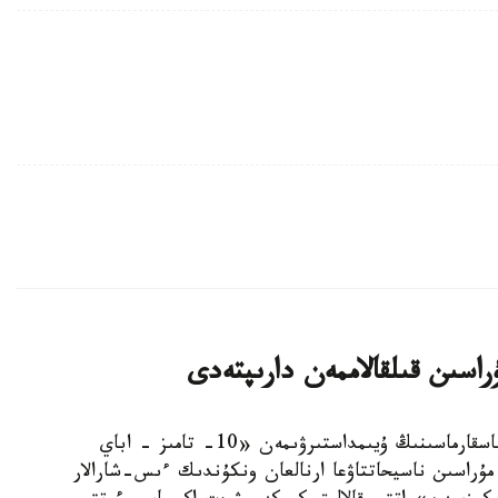
استانا. KAZINFORM - استانا قالاسى ءبىلىم باسقارماسىنىڭ ۇيىمداستىرۋىمەن «10- تامىز - اباي
مۇراسىن ناسيحاتتاۋعا ارنالعان ونكۇندىك ءىس-شارالار