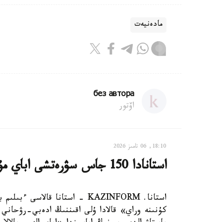
مادەنيەت
без автора
اۆتور
18:10, 06 تامىز 2026
استانادا 150 جاس سۋرەتشى اباي مۇراسىن قىلقالاممەن دارىپتەدى
كۇنىنە وراي» قالادا ۇلى اقىننىڭ ادەبي-رۋحاني 