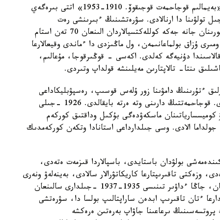
كورمە جەتەكشىسى گالينا سىرلىبايەۆانىڭ ايتۋىنشا، «بەيمالىم قوجاحمەت قوجىقوۆ. 1910-1953» اتتى بىرەگەي
ە ساياسي قۋعىن- سۇرگىننىڭ باستالعانىنا 80 جىل تولۋىنا دا ارنالادى. سۋرەتشىنىڭ ءبىرىنشى رەت
ۇيىمداستىرىلىپ وتىرعان جەكە كورمەسىندە مۋزەي قورىنان جانە جەكە كوللەكتسيالاردان الىنعان 70 تەن استام
مىرى ۇزاق بولماعانىمەن، ول ماڭىزدى دا ءماندى وقيعالارعا
الاسىندا دۇنيەگە كەلدى. اكەسى - قوڭىرقوجا، مۇعالىم،
شىلىق ىنتا- تالاپتارىن مەيلىنشە قولداپ وتىردى.
ىق ءتۇرىنىڭ دامۋىنا زور ۇلەس قوسىپ، رەسپۋبليكاداعى
بەلگىلى سۋرەتشى، كينورەجيسسەر، ءمۇسىنشى بولدى. قوجاحمەتتىڭ دارىنى وتە ەرتە بايقالدى. 1926 -جىلى
ۋ كوميسسارياتىنان ماسكەۋدەگى بۇكىل وداقتىق كوركەم
 جولداما الادى. وسى جىلدارداعى استانادا وتكەن كوركەمدىك
ندەمەشى بولۋدان باستايدى، باسپالاردا قىزمەت ەتەدى،
دى، وزەكتى تاقىرىپتارعا كاريكاتۋرالار سالادى، بەينەلەۋ ونەرى
تەحنيكۋمىندا ساباق بەرەدى. ولەڭ جازادى. جاڭا زامان، جاڭا ءداۋىر تىنىسى 1935-1937 -جىلدارى سالىنعان
 توپتاماسىندا كورىنىس تاپتى. 1930-جىلدارعا ءتان تاقىرىپ ابدەن ساراپتالىپ بولسا دا، سۋرەتشى
 پروتسەسىنىڭ ىرعاعىنا جاۋاپ بەرەتىن ەرەكشە