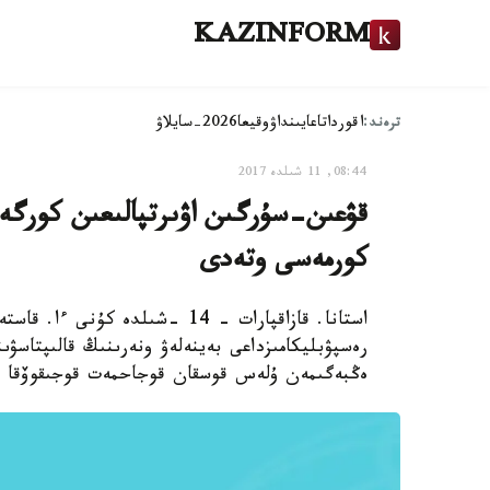
KAZINFORM
ترەند:
اقوردا
تاعايىنداۋ
وقيعا
2026-سايلاۋ
08:44, 11 شىلدە 2017
قۋعىن-سۇرگىن اۋىرتپالىعىن كورگ
كورمەسى وتەدى
استانا. قازاقپارات - 14 -شىلدە 
رەسپۋبليكامىزداعى بەينەلەۋ ونەرىنىڭ قالىپتاسۋى
ەڭبەگىمەن ۇلەس قوسقان قوجاحمەت قوجىقوۆقا ارن