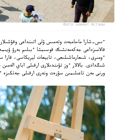
Фото: акимат Астаны
ءىس-شارا ماحامبەت وتەمىس ۇلى اتىنداعى وقۋشىلار سا
ءومىرى، شىعارماشىلىعى، تابيعات ليريكاسى، قارا س
شىڭدادى. بالالار ءوز تۋىندىلارى ارقىلى اباي الەمى
ورنى مەن تاعىلىمىن سۋرەت ونەرى ارقىلى جەتكىزە ء