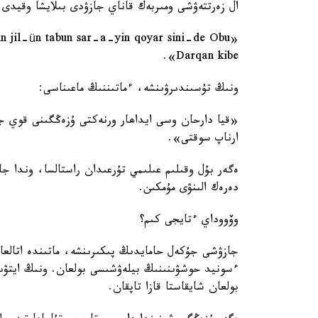
ال زەرتتەۋشى ومىربەك قاناي جازۋدى بىلايشا وقيدى:
Darqan kibe».
ونىڭ تۇسىندىرۋىنشە، ءماتىننىڭ ماعىناسى:
«قيا دارحان وسى ايداھار ورنەكتى ۇزەڭگىنى قوي ج
ارناپ سوقتى».
ەگەر بۇل وقىلىم عىلىمي تۇرعىدان راستالسا، وندا ج
دەرەك الىنۋى مۇمكىن.
وۆووداي ءتايجى كىم؟
ءسونيد حوشۋىنىنىڭ بيلەۋشىسى بولعان. ونىڭ ايتۋىن
بولعان شايقاستا قازا تاپقان.