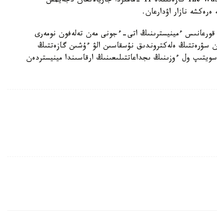
قاتتى قىزىقتىرادى. امەريكالىق وقۋشى The Washington Post گازەتىندە 11 -مامىردا جاريالانعان دجەيمس
ەرەكشە نازار اۋدارعان.
قورعانىس ءمينيسترىنىڭ اتى-ءجونى مەن تەلەفون نومەرى
عان سۋرەتتىڭ ەلەكتروندىق نۇسقاسىن الۋ ءۇشىن گازەتتىڭ
سويتىپ ول ءوزىنىڭ ىجداعاتتىلىعىنىڭ ارقاسىندا مينيستردەن