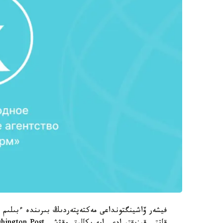
فيشەر ۆاشينگتونداعى مەكتەپتەردىڭ بىرىندە ءبىلىم ا