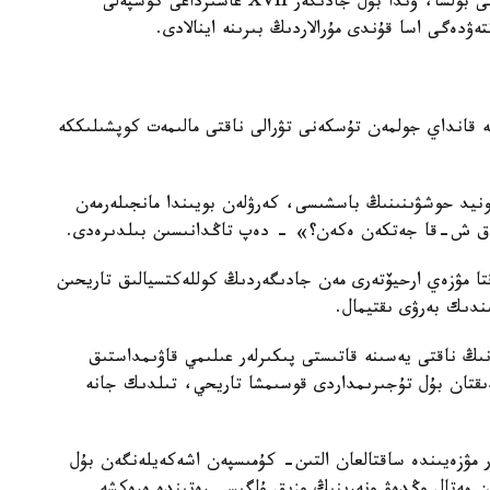
ەگەر ۇزەڭگى شىنىندا دا وسى تاريحي تۇلعاعا تيەسىلى بولسا، وندا بۇل جادىگەر XVII عاسىرداعى كوشپەلى
ۋدەگى اسا قۇندى مۇرالاردىڭ بىرىنە اينالادى.
نە قانداي جولمەن تۇسكەنى تۋرالى ناقتى مالىمەت كوپشىلىككە
مىر سۇرگەن ءسونيد حوشۋىنىنىڭ باسشىسى، كەرۋلەن بويىندا مانجىلەرمەن
ا ق ش-قا جەتكەن ەكەن؟» - دەپ تاڭدانىسىن بىلدىرەدى.
قتا مۋزەي ارحيۆتەرى مەن جادىگەردىڭ كوللەكتسيالىق تاريحىن
ندىك بەرۋى ىقتيمال.
ڭ ناقتى يەسىنە قاتىستى پىكىرلەر عىلىمي قاۋىمداستىق
ىقتان بۇل تۇجىرىمداردى قوسىمشا تاريحي، تىلدىك جانە
 مۋزەيىندە ساقتالعان التىن- كۇمىسپەن اشەكەيلەنگەن بۇل