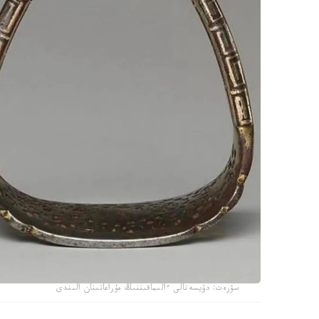
سۋرەت: دۇيسەنالى ءالىماقىننىڭ مۇراعاتىنان الىندى