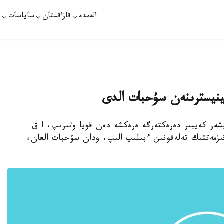
الەمدە
قازاقستان
ساياسات
ت
ينيسترىنەن سۇحبات الدى
يشەر كەيبىر دەرەكتەرگە ەرەكشە دەن قويا وتىرىپ، ا ق
مەتتىك تەلەفونىن ءبىلىپ الىپ، ودان سۇحبات العان،