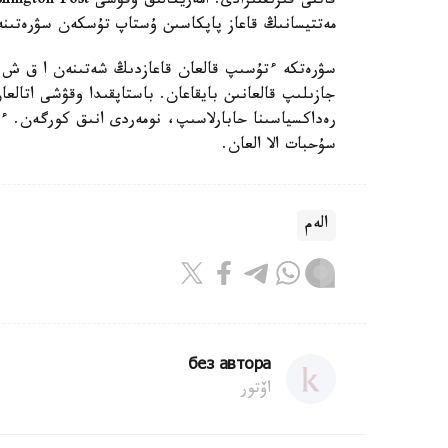
مەتتيسانىڭ قاعاز پاپكاسىن ۇستاپ تۇسكەن سۋرەتىنە 
سۋرەتكە ءتۇسىپ قالعان قاعازدىڭ شەتىنەن ا ق ش 
جازىلىپ قالعانىن بايقاعان. باستاپقىدا وقۋشى اتال
رەداكسياسىنا حابارلاسىپ، نومەردى انىق كورگەن. ء
سۇحبات الا العان.
الەم
без автора
اۆتور