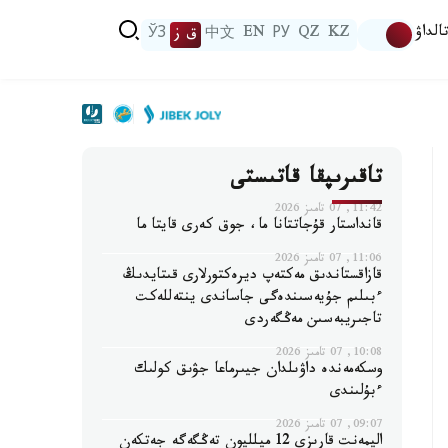
الداۋ
KZ
QZ
РУ
EN
中文
ق ز
ЎЗ
تاقىرىپقا قاتىستى
11:42, 07 تامىز 2026
قانداستار قۇجاتتانا ما، جوق كەرى قايتا ما
11:06, 07 تامىز 2026
قازاقستاندىق مەكتەپ ديرەكتورلارى قىتايدىڭ
ءبىلىم جۇيەسىندەگى جاساندى ينتەللەكت
تاجىريبەسىن مەڭگەردى
10:08, 07 تامىز 2026
وسكەمەندە داۋىلدان جيىرماعا جۋىق كولىك
ءبۇلىندى
09:07, 07 تامىز 2026
اليمەنت قارىزى 12 ميلليون تەڭگەگە جەتكەن