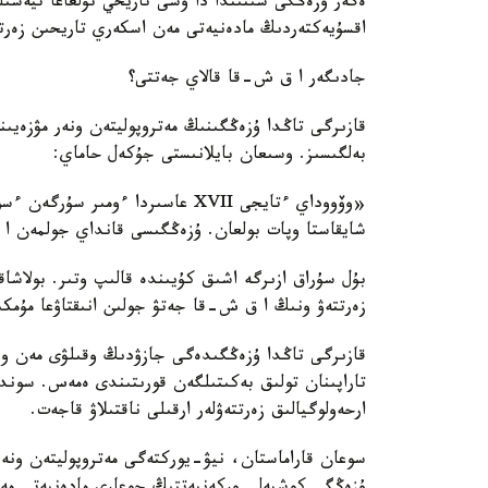
اقسۇيەكتەردىڭ مادەنيەتى مەن اسكەري تاريحىن زەرتتە
جادىگەر ا ق ش-قا قالاي جەتتى؟
قازىرگى تاڭدا ۇزەڭگىنىڭ مەتروپوليتەن ونەر مۋزەيى
بەلگىسىز. وسىعان بايلانىستى جۇكەل حاماي:
«وۆووداي ءتايجى XVII عاسىردا ءو
شايقاستا وپات بولعان. ۇزەڭگىسى قانداي جولمەن 
بۇل سۇراق ازىرگە اشىق كۇيىندە قالىپ وتىر. بولاشا
زەرتتەۋ ونىڭ ا ق ش-قا جەتۋ جولىن انىقتاۋعا مۇمكى
قازىرگى تاڭدا ۇزەڭگىدەگى جازۋدىڭ وقىلۋى مەن ونى
تاراپىنان تولىق بەكىتىلگەن قورىتىندى ەمەس. سوند
ارحەولوگيالىق زەرتتەۋلەر ارقىلى ناقتىلاۋ قاجەت.
سوعان قاراماستان، نيۋ-يوركتەگى مەتروپوليتەن ونەر