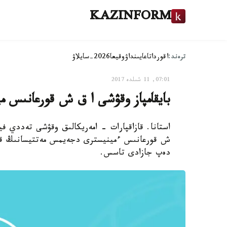
KAZINFORM
ترەند:
اقوردا
تاعايىنداۋ
وقيعا
2026-سايلاۋ
07:01, 11 شىلدە 2017
بايقامپاز وقۋشى ا ق ش قورعانىس م
استانا. قازاقپارات - امەريكالىق وقۋشى تەددي ف
ش قورعانىس ءمينيسترى دجەيمس مەتتيسانىڭ قىز
دەپ جازادى تاسس.