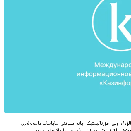
لۋدا، ونى جۋرناليستيكا جانە سىرتقى ساياسات ماسەلەلەرى