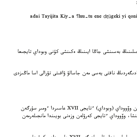
«luu-tu ene dِrügeki yi qonin jil-ün tabun sar-a-yin qoyar sini-de Obu؟ adai Tayijita Kiy-a
ىلىنىڭ بەسىنشى جاڭا ايىنىڭ ەكىنشى كۇنى وبوداي تايجىعا
ادىگەردىڭ ناقتى يەسى مەن جاسالۋ ۋاقىتى تۋرالى اسا ماڭىزدى
جازۋشى جۇكەل حامايدىڭ پىكىرىنشە، ماتىندە اتالعان وۆووداي (وبوداي) ءتايجى XVII عاسىردا ءومىر سۇرگەن
شا، وۆووداي ءتايجى كەرۋلەن وزەنى بويىندا مانجىلەرمەن