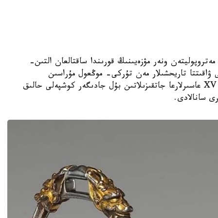
الاسىنداعى مەتروپوليتەن ونەر مۋزەيىنىڭ قورىندا ساقتالعان التىن-
اقىتتا تاريحشىلار مەن تۇركى- موڭعول مۇراسىن
زەرتتەۋشىلەردىڭ نازارىن اۋدارىپ وتىر. XV- XVII عاسىرلارعا جاتقىزىلاتىن بۇل جادىگەر كوشپەلى حالىق
رى سانالادى.