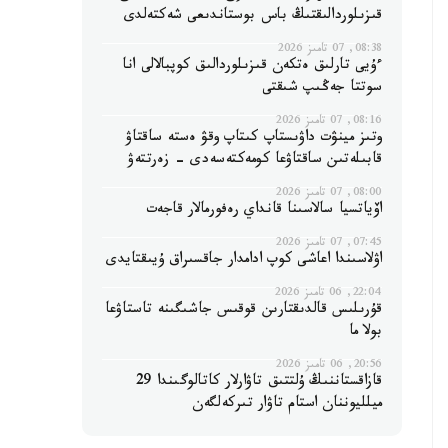
قىزىلوردالىقتىڭ باس بوستاندىعى شەكتەلدى
08:38, 07 تامىز 2026
ءۇيى تارلىق ەتكەن قىزىلوردالىق كوپبالالى انا
سوتتا جەڭىپ شىقتى
08:16, 07 تامىز 2026
وتىز مينۋت داۋىستاپ كىتاپ وقۋ ەستە ساقتاۋ
قابىلەتىن ساقتاۋعا كومەكتەسەدى - زەرتتەۋ
08:00, 07 تامىز 2026
اۆياتسيا سالاسىنا قانداي رەفورمالار قاجەت
07:45, 07 تامىز 2026
اۋلاسىندا اعاشى كوپ ادامدار جاقسىراق ۇيىقتايدى
22:04, 06 تامىز 2026
قۇرىلىس قالدىقتارىن قوقىس جاشىگىنە تاستاۋعا
بولا ما
20:56, 06 تامىز 2026
قازاقستاننىڭ ۇلتتىق تاۋارلار كاتالوگىندا 29
ميلليوننان استام تاۋار تىركەلگەن