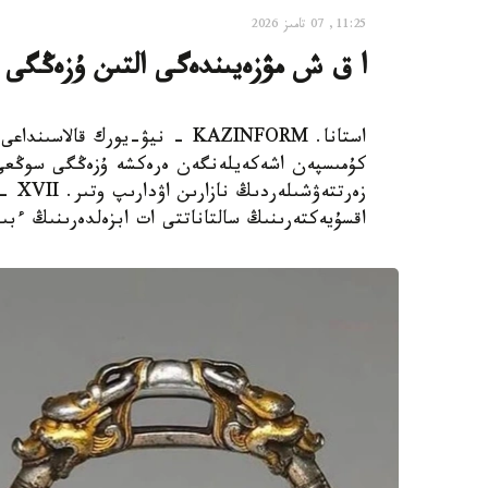
11:25, 07 تامىز 2026
ا ق ش مۋزەيىندەگى التىن ۇزەڭگى
استانا. KAZINFORM - نيۋ-يورك ق
كۇمىسپەن اشەكەيلەنگەن ەرەكشە ۇزەڭگى سوڭعى ۋ
اقسۇيەكتەرىنىڭ سالتاناتتى ات ابزەلدەرىنىڭ ءبى