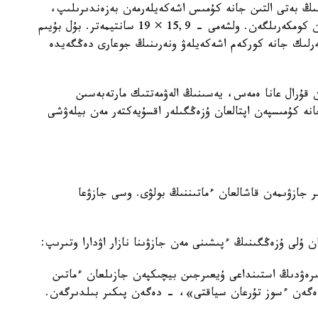
ىڭ بەتى التىن جانە كۇمىس اشەكەيلەرمەن بەزەندىرىلىپ،
تابان تىرەيتىن بولىگىنىڭ جيەگى نازىك ورنەكتەرمەن كومكەرىلگەن. ولشەمى - 15,9 × 19 سانتيمەتر. بۇل بۇيىم
گەرلىك جانە كوركەم اشەكەيلەۋ ونەرىنىڭ جوعارى دەڭگەيدە
ن قۇرال عانا ەمەس، يەسىنىڭ الەۋمەتتىك مارتەبەسىن
انە كۇمىسپەن اپتالعان ۇزەڭگىلەر اقسۇيەكتەر مەن بيلەۋشى
 جازۋىمەن قاشالعان ءماتىننىڭ بولۋى. وسى جازۋعا
ن ۇلى ۇزەڭگىنىڭ ءپىشىنى مەن جازۋىنا نازار اۋدارا وتىرىپ:
ىرەۋدىڭ استىنداعى ۇيعىرجىن بيچىكپەن جازىلعان ءماتىن
ەگەن ءسوز تۇرعان سياقتى»، - دەگەن پىكىر بىلدىرگەن.