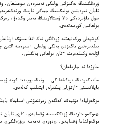
ۇزەڭگىنىڭ نەگىزگى بولىگى تەمىردەن سوعىلعان. ون
سول داۋىردەگى دالا ۇستالارىنىڭ تەمىر وڭدەۋ، زەر
بولعانىن كورسەتەدى.
كوشپەلى وركەنيەتتە ۇزەڭگى تەك اتقا مىنۋگە ارنالعا
بىلدىرەتىن ماڭىزدى بەلگى بولعان. اسىرەسە التىن ج
اۋلەت وكىلدەرىنە ءتان بولعانى بەلگىلى.
جازۋدا نە جازىلعان؟
جادىگەردىڭ ەرەكشەلىگى - ونىڭ بويىندا كونە ۇيعىر
بايلانىستى ءارتۇرلى پىكىرلەر ايتىلىپ كەلەدى.
موڭعوليادا دۇنيەگە كەلگەن زەرتتەۋشى اسىلبەك بايتا
«موڭعولداردىڭ ۇزەڭگىسىنە ۇقسايدى. ءارى تابان ت
موڭعولشاعا ۇقسايدى. «دورە» نەمەسە «ۇزەڭگى» د