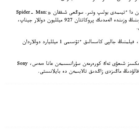
ستۋديا ءۇشىن بۇل ستراتەگيا كوممەرتسيالىق تۇرعىدان دا ءتيىمدى بولىپ وتىر. سوڭعى شىققان «Spider- Man:
Brand New Day» فيلمى العاشقى دەمالىس كۇندەرىنىڭ وزىندە الەمدىك پروكاتتان 927 ميلليون دوللار جيناپ،
.
ساراپشىلاردىڭ باعالاۋىنشا، قازىرگى قارقىن ساقتالسا، فيلمنىڭ جالپى كاسسالىق ءتۇسىمى 1 ميلليارد دوللاردان
وسىلايشا، «ورمەكشى ادام» تۋرالى فيلمدەردىڭ ۇزدىكسىز شىعۋى تەك كورەرمەن سۇرانىسىمەن عانا ەمەس، Sony