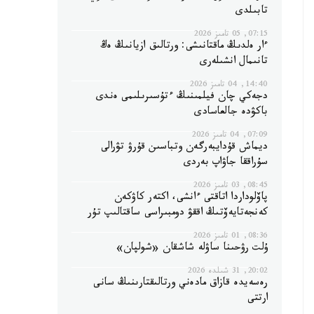
تابىلدى
07:15, 05 تامىز 2026
ءار ەلدىڭ ماقتانىشى: ورتالىق ازيانىڭ ەڭ
تانىمال انشىلەرى
14:40, 04 تامىز 2026
دجەكي چان فيلمىنىڭ ءتۇسىرىلىمى ەندى
باكۋدە جالعاسادى
07:09, 04 تامىز 2026
ديماش قۇدايبەرگەن وتباسىن قۇرۋ تۋرالى
سۇراققا جاۋاپ بەردى
08:45, 03 تامىز 2026
پاۆلوداردا اتاقتى ءانشى، اكتەر كاۋكەن
كەنجەتايەۆتىڭ اققۋ دومبىراسى ساقتالىپ تۇر
08:36, 01 تامىز 2026
ۇلت رۋحىنا ساۋلە شاشقان «شولپان»
20:02, 31 شىلدە 2026
رەسەيدە قازاق مادەني ورتالىقتارىنىڭ سانى
ارتتى