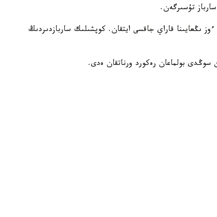
سارباز تۇسىرگەن.
 ءوز ىڭعايىنا قاراي جاقسى ايتقان. كوپشىلىك ساربازدىردىڭ
ن سوڭدى بولماعان رەكورد ورناتقان ەدى.