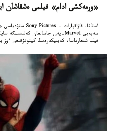
«ورمەكشى ادام» فيلمى ەشقاشان ايا
استانا. قازاقپارات 
سەبەبى Marvel-پەن جاسالعان كەلىسى
فيلم شىعارماسا، كەيىپكەردىڭ كينوقۇقىعى ءوز يەسىنە قا