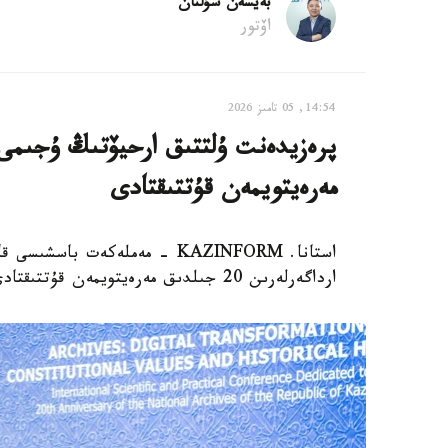
بەيسەن سۇلتان
اۆتور
14:54, 05 تامىز 2026
مەرەيتويمەن قۇتتىقتادى
استانا. KAZINFORM - مەملەكەت
ارداگەرلەرىن 20 جىلدىق مەرەيتويمەن قۇتتىقتادى.