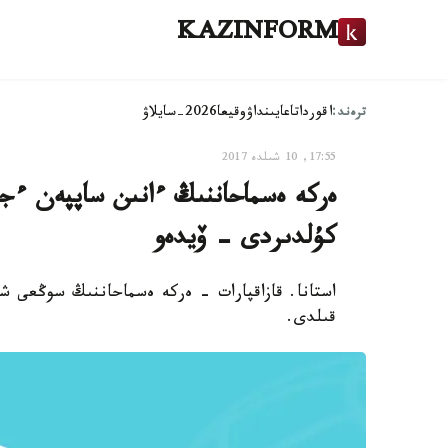
KAZINFORM
ترەند:
اقوردا
تاعايىنداۋ
وقيعا
2026-سايلاۋ
17:55, 10 شىلدە 2017
ەركە ەسماحاننىڭ ءانىن ساپپەن ءجۇ
كۇلدىردى - ۆيدەو
استانا. قازاقپارات - ەركە ەسماحاننىڭ سوڭعى شى
قىلدى.