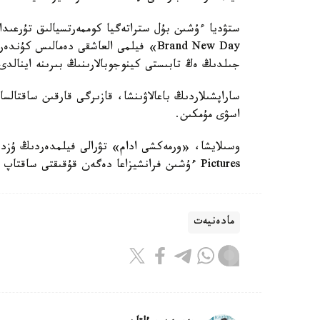
جىلدىڭ ەڭ تابىستى كينوجوبالارىنىڭ بىرىنە اينالدى
اسۋى مۇمكىن.
Pictures ءۇشىن فرانشيزاعا دەگەن قۇقىقتى ساقتاپ قالۋدىڭ ماڭىزدى زاڭدىق تالابىمەن دە بايلانىستى.
مادەنيەت