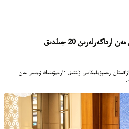
پرەزيدەنت ۇلتتىق ارحيۆتىڭ ۇجىمى مەن ارداگەرلەرىن 20 جىلدىق
 باسشىسى قازاقستان رەسپۋبليكاسى ۇلتتىق ءارحيۆىنىڭ ۇجىمى مەن