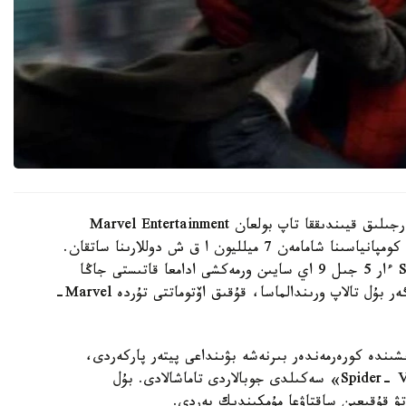
بۇل كەلىسىم 1998 -جىلى جاسالعان. سول كەزدە قارجىلىق قيىندىققا تاپ بولعان Marvel Entertainment
«ورمەكشى ادامنىڭ» كينوقۇقىقتارىن Sony Pictures كومپانياسىنا شامامەن 7 ميلليون ا ق ش دوللارىنا ساتقان.
الايدا كەلىسىمدە ماڭىزدى شارت قاراستىرىلعان: Sony ءار 5 جىل 9 اي سايىن ورمەكشى ادامعا قاتىستى جاڭا
تولىقمەتراجدى فيلمدى پروكاتقا شىعارۋى ءتيىس. ەگەر بۇل تالاپ ورىندالماسا، قۇقىق اۆتوماتتى تۇردە Marvel-
ندە كورەرمەندەر بىرنەشە بۋىنداعى پيتەر پاركەردى،
سونداي-اق «Venom» ،«Morbius» جانە «Spider- Verse» سەكىلدى جوبالاردى تاماشالادى. بۇل