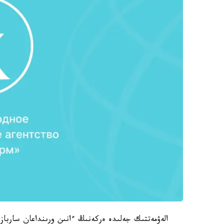
الەۋمەتتىك جەلىدە ەركەنىڭ ءانىن ورىنداعان سارباز