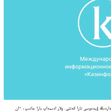
داردىڭ ۆيدەوسى تارا كەتتى. ولار ادىمداپ بارا جاتىپ، ءان