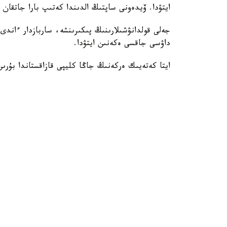
ايتۋدا. ۆيدەونى ساپتىڭ الدىندا كەتىپ بارا جاتقان 
جەلى قولدانۋشىلارىنىڭ پىكىرىنشە، ساربازدار ءاندى
داۋسى جاقسى ەكەنىن ايتۋدا.
ايتا كەتەيىك ەركەنىڭ جاڭا كليپى قازاقستاندا بۇرى