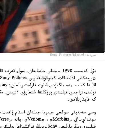
سۋرەت: Sony Pictures/Marvel
گە قايتارىلادى.
وسى سەبەپتى سوڭعى جيىرما جىلدان استام ۋاقىت ىشى
فيلمدەردىڭ بارلىعى Sony-دىڭ فرانشيزاعا يەلىك ەتۋ قۇقىعىن ساقتاۋعا مۇمكىندىك بەردى.