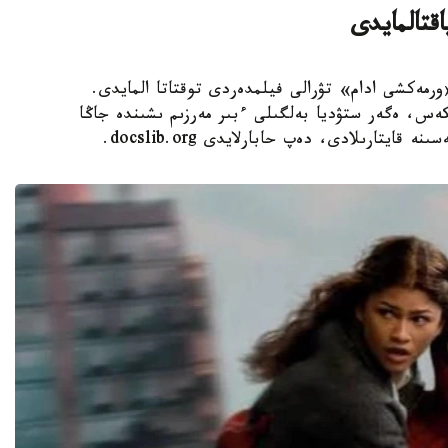
قتالمايدى
- Sony Pictures ستۋدياسى «ورمەكشى ادام» تۋرالى فيلمدەردى توقتاتا المايدى.
مگە سايكەس، ەگەر ستۋديا بەلگىلى ءبىر مەرزىم ىشىندە جاڭا
يتارىلادى، دەپ حابارلايدى docslib.org.