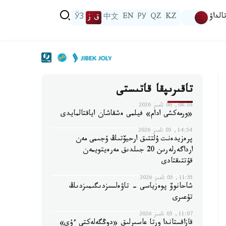
الداۋ
KZ
QZ
РУ
EN
中文
ق ز
ЎЗ
تاقىرىپقا قاتىستى
08:16, 06 تامىز 2026
«ورمەكشى ادام» فيلمى ەشقاشان اياقتالمايدى
14:54, 05 تامىز 2026
پرەزيدەنت ۇلتتىق ارحيۆتىڭ ۇجىمى مەن
ارداگەرلەرىن 20 جىلدىق مەرەيتويمەن
قۇتتىقتادى
11:55, 05 تامىز 2026
شاحانوۆ پوەزياسى - تاۋەلسىزدىگىمىزدىڭ
تۇعىرى
11:07, 05 تامىز 2026
قازاقستاندا ورتا عاسىرلىق «دوڭگەلەكتى ءۇي»