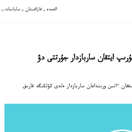
الەمدە
قازاقستان
ساياسات
ت
رىپ ايتقان ساربازدار جۇرتتى دۋ
ققان ءانىن ورىنداعان ساربازدار ەلدى كۇلكىگە قارىق