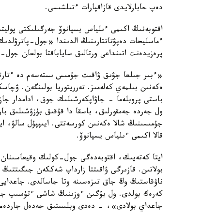
دەپ حابارلايدى قازاقپارات ءتىلشىسى.
اقتوبەنىڭ اكىمى ءىلياس يسپانوۆ جەرگىلىكتى پوليتسي
ءماسليحات دەپۋتاتتارىنىڭ الدىندا «جول-پاترۋلدىك
پرەزيدەنت اتىنداعى ورتالىق ساياباقتا بولعان جول-
«ءبىر جىلعا جۋىق ۋاقىت جۇمىس ىستەسەم دە ءتارتىپ
ەكەنىن بىلمەي كەلەمىز. تەرريتوريا بولىنگەن. ۋچاسك
باستى پروبلەما - جاۋاپكەرشىلىك جوق، ادامدار جازا
ول جەردە جەمقورلىق، باسقا دا قۇقىق بۇزۋشىلىق با
جۇمىسىنىڭ شالا ەكەنىن كورسەتتى. ايىپپۇل سالۋ، ا
قالا اكىمى ءىلياس يسپانوۆ.
ايتا كەتەيىك، اقتوبەدەگى جول-كولىك وقيعاسىنان س
ناۋقاستىڭ وڭ جاق تىزەسىنە وتا جاسالدى. جاعدايى
كەرەك بولدى. ول بۇگىن ءوزىنىڭ شاشى ءتۇسىپ جاتق
جاعداي بولادى»، - دەدى وبلىستىق جەدەل جاردەم ا