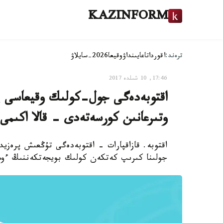
KAZINFORM
ترەند:
اقوردا
تاعايىنداۋ
وقيعا
2026-سايلاۋ
17:46, 10 شىلدە 2017
اقتوبەدەگى جول-كولىك وقيعاسى پ
وتىرعانىن كورسەتەدى - قالا اكىمى
اقتوبە. قازاقپارات - اقتوبەدەگى تۇڭعىش پرەزيد
جولىنا كىرىپ كەتكەن كولىك بويجەتكەننىڭ ءومى