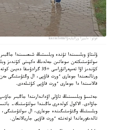
فوتو: ەلميرا ورالبايەۆا/kazinform
ۇلىتاۋ وبلىسىندا تۇندە وبلىستىڭ شىعىسىندا جاڭبى
كۇندىز اۋا تەمپەراتۋراسى +35
ورتالىعىندا جوعارى ءورت قاۋپى، ال وڭتۇستىگى مەن 
قالاسىندا دا جوعارى ءورت قاۋپى كۇتىلەدى.
جەتىسۋ وبلىسىنىڭ تاۋلى اۋداندارىندا جاڭبىر جاۋىپ
وبلىستىڭ وڭتۇستىگىندە جوعارى، ال سولتۇستىگى، شى
تالدىقورعاندا توتەنشە ءورت قاۋپى جاريالانعان.