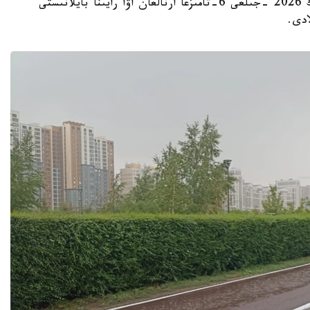
استانا. KAZINFORM - «قازگيدرومەت» ر م ك 2026 -جىلعى 6-تامىزعا ارنالعان اۋا رايىنا بايلانىستى