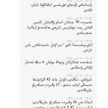
15:42, 03 تامىز 2026
زايسانداعى اۋەجاي قۇرىلىسى اياقتالۋعا تاياپ
قالدى
15:06, 03 تامىز 2026
ەلىمىزدە 70 جىلدان استام ۋاقىتتان كەيىن
العاش رەت جولبارىس تاريحي مەكەندەۋ ارەالىنا
جىبەرىلدى
14:52, 03 تامىز 2026
اباي وبلىسىندا تاعى ءبىر اۋىل ىشىمدىكتەن باس
تارتتى
14:23, 03 تامىز 2026
شىلدەدە شەكارادان وتپەك بولعان 4 مىڭ شەتەل
ازاماتى ۇستالدى
07:12, 03 تامىز 2026
نايزاعاي، شاڭدى داۋىل جانە 42 گرادۋسقا
دەيىنگى اپتاپ ىستىق: 17 وڭىردە ەسكەرتۋ
جاريالاندى
08:05, 02 تامىز 2026
استانا مەن 16 وڭىردە ەسكەرتۋ جاريالاندى: