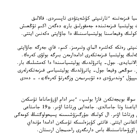
ا قىزمەتىنە ءتارتىپتى كۇشەيتۋدى تاپسىردى. قالالىق
 پوليتسيا قىزمەتىندە جەمقورلىق بار» دەگەن اكىم تۇڭعىش
كولىك وقيعاسىنا پوليتسياسىنىڭ دا جاۋاپتى ەكەنىن ايتتى.
تى رەتكە كەلتىرە الماي وتىرمىز. كىم، قاي جەرگە جاۋاپتى
ەلىك پوليتسيا قىزمەتكەرى ادامدارمەن بىرگە بولۋى كەرەك.
لانبايدى. جول- پاترۋلدىك پوليتسياسىندا دا كەمشىلىك بار.
ر. سوڭعى وقيعا جول- پاترۋلدىك پوليتسياسى قىزمەتكەرلەرى
يىپپۇل ءوندىرۋدى دە تۇبىرىمەن وزگەرتۋ كەرەك»، - دەدى
وڭ بويجەتكەن قازا بولىپ، ءبىر ادام اۋرۋحاناعا تۇسكەن
بولاتىن. قازىرگى ۋاقىتتا زارداپ شەككەن جىگىتتىڭ اياعىنا وتا جاسالدى. جاعدايى ورتاشا اۋىر. «19 جاستاعى
 ورتاشا اۋىر. ال كولىك جۇرگىزۋشىسىنە پسيحولوگتىڭ كومەگى
انىن ايتتى. قاتتى كۇيزەلىسكە تۇسكەن ادامدا مۇنداي
ۋرۋحاناسىنىڭ باس دارىگەرى راحىمجان ارىستان.