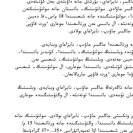
ڭبىر، نايزاعاي، بۇرشاق جانە داۋىلدى جەل كۇتىلەدى.
ڭبىر جاۋادى. سولتۇستىك- باتىستان جانە سولتۇستىكتەن
سوعاتىن جەلدىڭ ەكپىنى كۇندىز وبلىستىڭ باتىسىندا، سولتۇستىگىندە جانە شىعىسىندا 18 م/س-قا دەيىن
ەنشە، ال باتىسى مەن ورتالىعىندا جوعارى ءورت قاۋپى
 جاڭبىر جاۋىپ، نايزاعاي بولادى.
 ورتالىعىندا جاڭبىر جاۋىپ، نايزاعاي وينايدى.
دە وبلىستىڭ سولتۇستىك- باتىسىندا، كۇندىز باتىسىندا،
نە ورتالىعىندا 15- 20 م/س-قا دەيىن جەتەدى. وبلىستىڭ سولتۇستىك- شىعىسى مەن
ا دەيىن اپتاپ ىستىق كۇتىلەدى. باتىسىندا جوعارى، ال سولتۇستىك- شىعىسى
ۋدا جوعارى ءورت قاۋپى جاريالانعان.
جانە تاڭەرتەڭ جاڭبىر جاۋىپ، نايزاعاي وينايدى. وبلىستىڭ
مان تۇسەدى. باتىسىندا توتەنشە، ال وڭتۇستىگىندە جوعارى
 وتكىنشى جاڭبىر جاۋىپ، نايزاعاي بولادى. سولتۇستىك جانە
سولتۇستىك- شىعىستان سوعاتىن جەلدىڭ ەكپىنى وبلىستىڭ باتىسىندا، وڭتۇستىگىندە جانە ورتالىعىندا 15 م/
س- قا دەيىن جەتەدى. كۇندىز وبلىستىڭ وڭتۇستىگى مەن شىعىسىندا اۋا تەمپەراتۋراسى +35…+37 گرادۋسقا