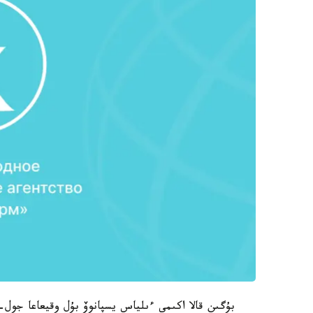
بۇگىن قالا اكىمى ءىلياس يسپانوۆ بۇل وقيعاعا جول-