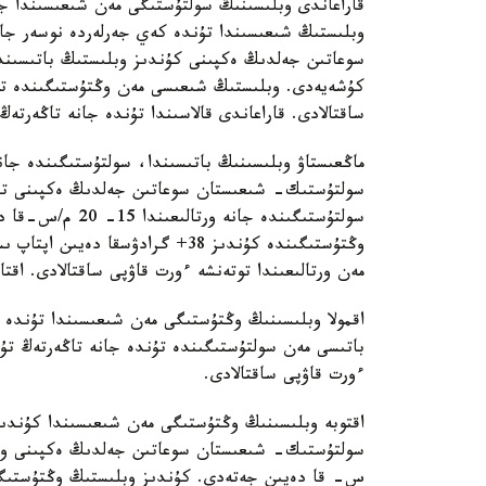
قاراعاندى وبلىسىنىڭ سولتۇستىگى مەن شىعىسىندا جا
وبلىستىڭ شىعىسىندا تۇندە كەي جەرلەردە نوسەر جا
كۇشەيەدى. وبلىستىڭ شىعىسى مەن وڭتۇستىگىندە توت
ساقتالادى. قاراعاندى قالاسىندا تۇندە جانە تاڭەرتەڭ
ماڭعىستاۋ وبلىسىنىڭ باتىسىندا، سولتۇستىگىندە جانە
سولتۇستىك- شىعىستان سوعاتىن جەلدىڭ ەكپىنى تۇن
سولتۇستىگىندە جا
وڭتۇستىگىندە كۇندىز 38+ گرادۋسق
مەن ورتالىعىندا توتەنشە ءورت قاۋپى ساقتالادى. اقتا
اقمولا وبلىسىنىڭ وڭتۇستىگى مەن شىعىسىندا تۇندە 
باتىسى مەن سولتۇستىگىندە تۇندە جانە تاڭەرتەڭ تۇ
ءورت قاۋپى ساقتالادى.
اقتوبە وبلىسىنىڭ وڭتۇستىگى مەن شىعىسىندا كۇندىز