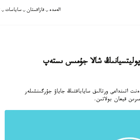
الەمدە
قازاقستان
ساياسات
ت
وليتسيانىڭ شالا جۇمىس ىستەپ
ەنت اتىنداعى ورتالىق ساياباقتىڭ جاياۋ جۇرگىنشىلەر
رىن قيعان بولاتىن.