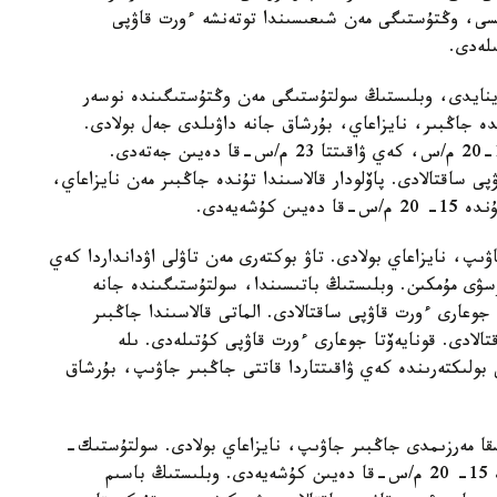
ىسى، وڭتۇستىگى مەن شىعىسىندا توتەنشە ءورت قاۋپى
ىلەدى.
 وينايدى، وبلىستىڭ سولتۇستىگى مەن وڭتۇستىگىندە نوسەر
 جاڭبىر، نايزاعاي، بۇرشاق جانە داۋىلدى جەل بولادى.
سولتۇستىك- باتىستان سوعاتىن جەلدىڭ ەكپىنى 15-20 م/س، كەي ۋاقىتتا 23 م/س-قا دەيىن جەتەدى.
 ساقتالادى. پاۆلودار قالاسىندا تۇندە جاڭبىر مەن نايزاعاي،
شەيەدى.
ىپ، نايزاعاي بولادى. تاۋ بوكتەرى مەن تاۋلى اۋدانداردا كەي
ۋى مۇمكىن. وبلىستىڭ باتىسىندا، سولتۇستىگىندە جانە
جوعارى ءورت قاۋپى ساقتالادى. الماتى قالاسىندا جاڭبىر
الادى. قونايەۆتا جوعارى ءورت قاۋپى كۇتىلەدى. ىلە
ى بولىكتەرىندە كەي ۋاقىتتاردا قاتتى جاڭبىر جاۋىپ، بۇرشاق
سقا مەرزىمدى جاڭبىر جاۋىپ، نايزاعاي بولادى. سولتۇستىك-
شىعىستان سوعاتىن جەلدىڭ ەكپىنى تاۋلى وڭىرلەردە 15- 20 م/س-قا دەيىن كۇشەيەدى. وبلىستىڭ باسىم