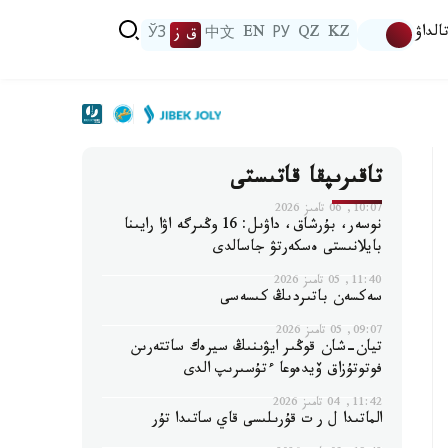
الداۋ
KZ
QZ
РУ
EN
中文
ق ز
ЎЗ
تاقىرىپقا قاتىستى
10:07, 06 تامىز 2026
نوسەر، بۇرشاق، داۋىل: 16 وڭىرگە اۋا رايىنا
بايلانىستى ەسكەرتۋ جاسالدى
11:40, 05 تامىز 2026
سەكسەن باتىردىڭ كىسەسى
09:07, 05 تامىز 2026
تيان-شان قوڭىر ايۋىنىڭ سيرەك ساتتەرىن
فوتوتۇزاق ۆيدەوعا ءتۇسىرىپ الدى
11:42, 04 تامىز 2026
الماتىدا ل ر ت قۇرىلىسى قاي ساتىدا تۇر