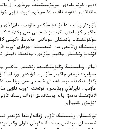
دەيىن كوتەرىلەدى. سولتۇستىگىندە جوعارى، ال بات
ساقتالادى. اقتوبە قالاسىندا جوعارى ءورت قاۋپى كۇت
پاۆلودار وبلىسىندا تۇندە جاڭبىر جاۋىپ، نايزاعاي
جاڭبىر كۇتىلەدى. كۇندىز شىعىسى مەن وڭتۇستىگىندە
وبلىستىڭ ورتالىعى مەن شىعىسىندا جوعارى ءورت قاۋپى
كۇندىز وتكىنشى جاڭبىر جاۋادى. جەلدىڭ ەكپىنى تۇندە 15- 20 م/س-قا دەيىن كۇ
الماتى وبلىسىنىڭ وڭتۇستىگىندە وتكىنشى جاڭبىر جاۋ
جەرلەردە نوسەر جاڭبىر جاۋىپ، كۇندىز بۇرشاق ءتۇس
وڭتۇستىگىندە توتەنشە، ال شىعىسى مەن ورتالىعىندا 
جاۋىپ، نايزاعاي وينايدى، توتەنشە ءورت قاۋپى ساقت
الاتاۋىنىڭ مەدەۋ جانە بوستاندىق اۋداندارىنىڭ تاۋل
ءتۇسۋى ىقتيمال.
تۇركىستان وبلىسىنىڭ تاۋلى اۋداندارىندا كۇندىز قى