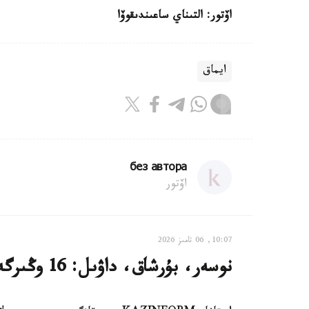
اۆتور: التىناي ساعىندىقوۆا
ايماق
без автора
اۆتور
10:07, 06 تامىز 2026
نوسەر، بۇرشاق، داۋىل: 16 وڭىرگە اۋا رايىنا بايلانىستى ەسكەرتۋ جاسالدى