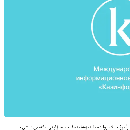
پاترۋلدىك پوليتسيا قىزمەتىنىڭ دە جاۋاپتى ەكەنىن ايتتى،