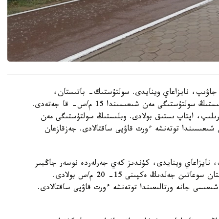
ر جاۋىپ، نايزاعاي وينايدى. سولتۇستىك- باتىستان،
سولتۇستىكتەن سوعاتىن جەلدىڭ ەكپىنى كۇندىز وبلىستىڭ سولتۇستىگى مەن شىعىسىندا 15 م/س- قا جەتەدى.
 گرادۋسقا دەيىن كوتەرىلىپ، اپتاپ ىستىق بولادى. وبلىستىڭ سولتۇستىگى مەن
شىعىسىندا توتەنشە ءورت قاۋپى ساقتالادى. جەزقازعان
، نايزاعاي وينايدى، كۇندىز كەي جەرلەردە نوسەر جاڭبىر
جاۋادى. الاكول كولدەرى ماڭىندا سولتۇستىك- باتىستان سوعاتىن جەلدىڭ ەكپىنى 15- 20 م/س بولادى.
عىسى جانە ورتالىعىندا توتەنشە ءورت قاۋپى ساقتالادى.