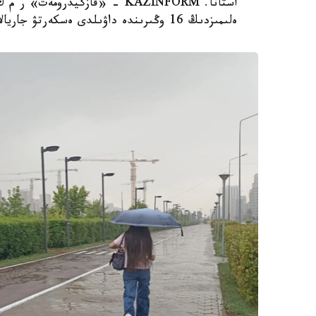
ەلىمىزدىڭ 16 وڭىرىندە داۋىلدى ەسكەرتۋ جاريالادى.