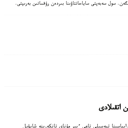
نگەن. سول سەبەپتى ساياحاتتاۋىنا بىردەن رۇقساتىن بەرىپتى.
ن اتقىلادى
ابياسىنا تيەسىلى تاعى ءبىر مۇناي تانكەرىنە شابۋىل