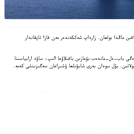
اقىن ماڭدا بولعان. زارداپ شەككەندەر مەن قازا تاپقاندار
ى باب-ەل-ماندەب بۇعازىن باقىلاۋعا الىپ، ساۋد ارابياسىنا