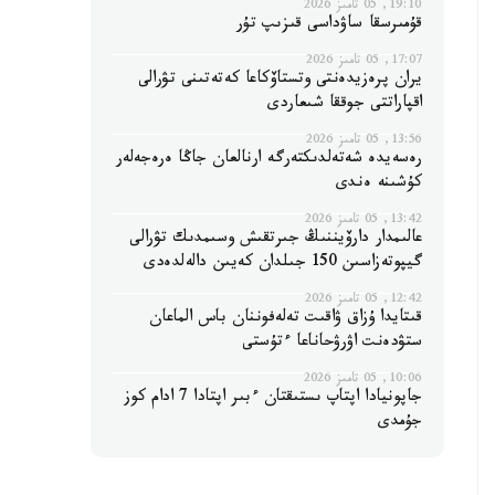
19:10, 05 تامىز 2026
قۇمىرسقا ساۋداسى قىزىپ تۇر
17:07, 05 تامىز 2026
يران پرەزيدەنتى وتستاۆكاعا كەتەتىنى تۋرالى
اقپاراتتى جوققا شىعاردى
13:56, 05 تامىز 2026
رەسەيدە شەتەلدىكتەرگە ارنالعان جاڭا ەرەجەلەر
كۇشىنە ەندى
13:42, 05 تامىز 2026
عالىمدار دارۆيننىڭ جىرتقىش وسىمدىك تۋرالى
گيپوتەزاسىن 150 جىلدان كەيىن دالەلدەدى
12:42, 05 تامىز 2026
قىتايدا ۇزاق ۋاقىت تەلەفوننان باس الماعان
ستۋدەنت اۋرۋحاناعا ءتۇستى
10:06, 05 تامىز 2026
جاپونيادا اپتاپ ىستىقتان ءبىر اپتادا 7 ادام كوز
جۇمدى