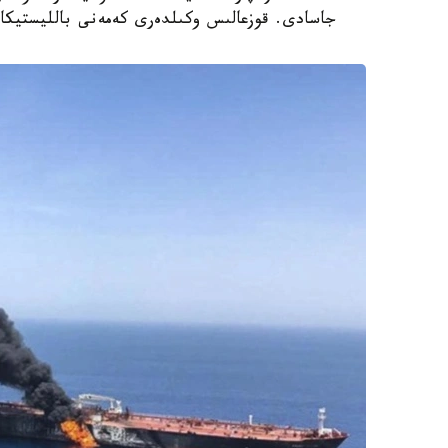
جاسادى. قوزعالىس وكىلدەرى كەمەنى بالليستيكالى