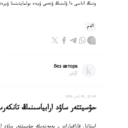
ونىڭ اناسى دا ۇلىنىڭ ۇنەمى ۇيدە بولمايتىنىنا ۇيرە
الەم
без автора
اۆتور
22:44, 05 تامىز 2026
حۋسيتتەر ساۋد ارابياسىنىڭ تانكەرى
استانا. قازاقپارات - يەمەندىك حۋسيتتەر ساۋد ار