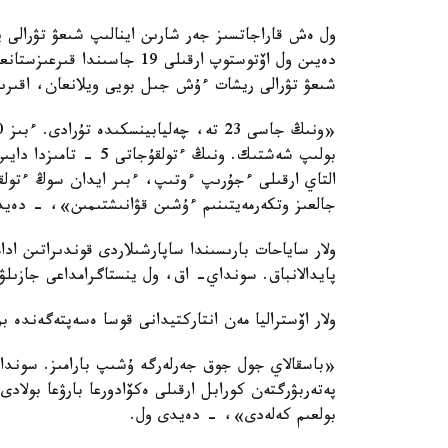
ول ەش قاراجاتسىز جەر شارىن اينالىپ شىعۋ تۋرالى 
دەيىن ول اۆتوستوپ ارقىلى 19 
شىعۋ تۋرالى ريشات ءۇش جىل بويى ويلانعان، اقىرى
بولىپ شەشتىك. ونىڭ ءت
التاي ارقىلى ءجۇرىپ ءوتىپ، ءبىر ايدان سوڭ ءتولقۇج
جالعىز وتكەرمەيتىنىم ءۇشىن قۋانىشتىمىن»، - دەي
پايدالانباق. سونداي- اق، ول ينستاگرامداعى جازىلۋ
ولار اۆستراليا مەن انتاركتيدانى قوسا ەسەپتەگەندە بۇ
«باسقالاي جول جوق جەرلەرگە ۇشىپ بارامىز. سونداي
پەتەربۋرگتەن كورابل ارقىلى ەكۆادورعا بارۋعا بولا
بولعىم كەلەدى»، - دەيدى ول.