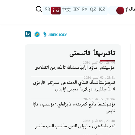
الداۋ
KZ
QZ
РУ
EN
中文
ق ز
ЎЗ
تاقىرىپقا قاتىستى
22:44, 05 تامىز 2026
حۋسيتتەر ساۋد ارابياسىنىڭ تانكەرىن اتقىلادى
22:31, 05 تامىز 2026
قىرعىزستاننىڭ قىتاي الدىنداعى سىرتقى قارىزى
1,4 ميلليرد دوللارعا دەيىن ازايدى
21:06, 05 تامىز 2026
فۋتبولشىعا ماتچ كەزىندە نايزاعاي ءتۇسىپ، قازا
تاپتى
20:46, 05 تامىز 2026
الەم بانكتەرى جاپپاي التىن ساتىپ الىپ جاتىر