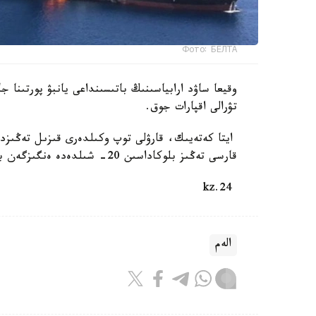
Фото: БЕЛТА
وقيعا ساۋد ارابياسىنىڭ باتىسىنداعى يانبۋ پورتىنا ج
تۋرالى اقپارات جوق.
ايتا كەتەيىك، قارۋلى توپ وكىلدەرى قىزىل تەڭىزدەگ
قارسى تەڭىز بلوكاداسىن 20- شىلدەدە ەنگىزگەن بولاتىن. بۇل سودان بەرى شابۋىلعا ۇشىراعان سەگىزىنشى كەمە.
24.kz
الەم