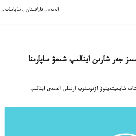
الەمدە
قازاقستان
ساياسات
ت
ز جەر شارىن اينالىپ شىعۋ ساپارىنا
- پاۆلودارلىق 26 جاستاعى ريشات شايحيتدينوۆ اۆتوستوپ ارقىلى الەمدى اينالىپ