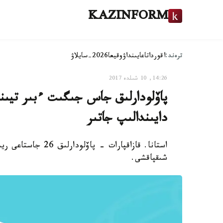
KAZINFORM
ترەند:
اقوردا
تاعايىنداۋ
وقيعا
2026-سايلاۋ
14:26, 10 شىلدە 2017
پاۆلودارلىق جاس جىگىت ءبىر تيىنسى
دايىندالىپ جاتىر
استانا. قازاقپارات 
شىقپاقشى.