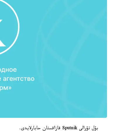
بۇل تۋرالى Sputnik قازاقستان حابارلايدى.