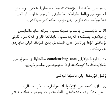
يدەياسىن جاقىندا الەۋمەتتىك جەلىدە جاريا ەتكەن. وسىعان
جاسىندا قىرعىزستانعا، سوسىن ورالعا ساياحات جاساپتى. ال جەر شارىن اينالىپ
ندا جولسەرىك تاۋىپ بەل بۋىپ ىسكە كىرىسپەكشى.
«ونىڭ جاسى 23 تە، چەليابينسكىدە تۇرادى. ءبىز 30 - ماۋسىمنان باستاپ سويلەسىپ، بىرگە ساياحاتتايتىن
ولقۇجاتى 5 - تامىزدا دايىن بولادى. ومسكىدە كەزدەسىپ، بايكالعا قاراي كەتەمىز، تاۋلى
اتتى الۋعا ورالامىز. مەن قيىندىق پەن قىزىققا تولى ساپاردى
دى ريشات.
ولار ساياحات بارىسىندا ساپارشىلاردى قوندىراتىن ادامدار تابۋعا قولايلى couchsurfing.com حالىقارالىق سەرۆيسىن
شىلارىنىڭ دا كومەگىنە ارقا سۇيەيتىنىن جاسىرمايدى.
كىل قۇرلىققا اياق باسۋعا نيەتتى.
- اق، كەمە مەن اۆتوكولىك جولدارى دا بار. مىسالى،
دى. مەن ەشكىمگە ەشتەڭەنى دالەلدەگىم كەلمەيدى، تەك باقىتتى