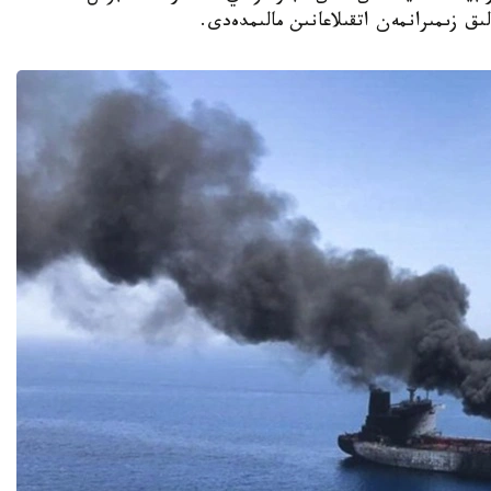
ق زىمىرانمەن اتقىلاعانىن مالىمدەدى.