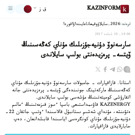
KAZINFORM
ق ز
ترەند:
2026-سايلاۋ
وقيعا
تاعايىنداۋ
اقوردا
14:06, 10 شىلدە 2017
سارسەنوۆ دۇنيەجۇزىلىك مۇناي كەڭەسىنىڭ
ۆيتسە- پرەزيدەنتى بولىپ سايلاندى
استانا. قازاقپارات - جامبولات سارسەنوۆ دۇنيەجۇزىلىك مۇناي
كەڭەسىنىڭ ماركەتينگ جونىندەگى ۆيتسە- پرەزيدەنتى جانە
اتقارۋشى كوميتەتىنىڭ مۇشەسى بولىپ سايلاندى.
KAZENERGY قاۋىمداستىعى باسپا ءسوز قىزمەتىنىڭ ءمالىم
ەتۋىنشە، مۇنداي شەشىم ىستانبۇل قالاسىندا ءوتىپ جاتقان 22-
دۇنيەجۇزىلىك مۇناي كونگرەسى اياسىندا قابىلدانعان، دەپ
حابارلايدى قازاقپارات.