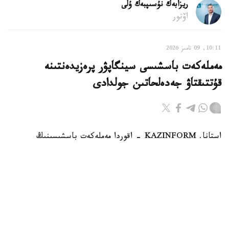
ريزابەك نۇسىپبەك ۇلى
اۆتور
10:11, 09 تامىز 2026
مەملەكەت باسشىسى سينگاپۋر پرەزيدەنتىنە
قۇتتىقتاۋ جەدەلحاتىن جولدادى
استانا. KAZINFORM - اقوردا مەملەكەت باسشىسىنىڭ
سينگاپۋر پرەزيدەنتىنە قۇتتىقتاۋ جەدەلحاتىن جولداعانىن
حابارلادى.