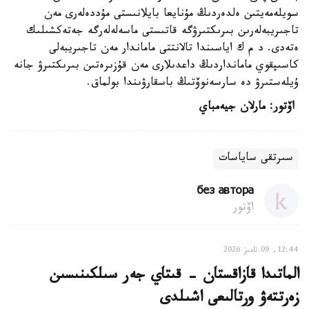
سويلەمەيتىن ەلدەردىڭ مۇنايعا بايلانىستى مۇددەلەرى مەن
تاجىريبەلەرىن بىرىكتىرۋگە قاتىستى ماسەلەلەرگە جەتەكشىلىك
ەتەدى. د م ك اياسىندا تالانتتى ماماندار مەن تاجىريبەلى
كاسىپقوي مامانداردىڭ داعدىلارى مەن قۇزىرەتىن بىرىكتىرۋ جانە
ۇيلەستىرۋ دە سارسەنوۆتىڭ باسقارۋىندا بولماق.
اۆتور: مارلان جيەمباي
سىرتقى ساياسات
без автора
اۆتور
12:44, 09 تامىز 2026
الماتىدا قازاقستان - قىتاي جەر سىلكىنىسىن
زەرتتەۋ ورتالىعى اشىلدى