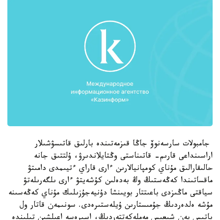
جامبولات سارسەنوۆ جاڭا قىزمەتىندە بارلىق قاتىسۋشىلار
اراسىنداعى قارىم- قاتىناستى وڭتايلاندىرۋ، ۇلتتىق جانە
حالىقارالىق مۇناي كومپانيالارىن ءارى قاراي ءتيىمدى دامىتۋ
ماقساتىندا كەڭەستىڭ وڭ بەدەلىن كۇشەيتۋ ءارى ىلگەرىلەتۋ
سياقتى ماڭىزدى باعىتتار بويىنشا دۇنيەجۇزىلىك مۇناي كەڭەسىنە
مۇشە ەلدەردىڭ جۇمىستارىن ۇيلەستىرەدى. سونىمەن قاتار ول
باتىس پەن شىعىس مەملەكەتتەردىڭ، اسىرەسە اعىلشىن تىلىندە