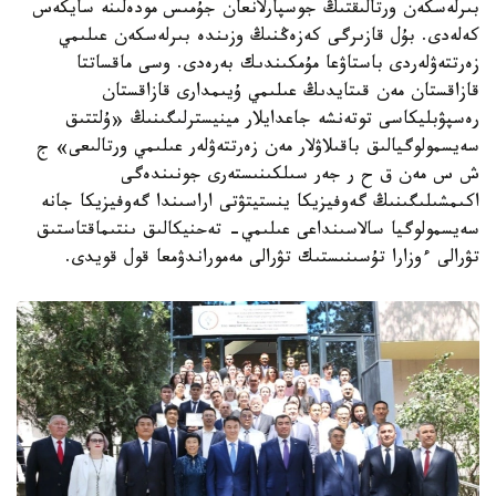
بىرلەسكەن ورتالىقتىڭ جوسپارلانعان جۇمىس مودەلىنە سايكەس
كەلەدى. بۇل قازىرگى كەزەڭنىڭ وزىندە بىرلەسكەن عىلىمي
زەرتتەۋلەردى باستاۋعا مۇمكىندىك بەرەدى. وسى ماقساتتا
قازاقستان مەن قىتايدىڭ عىلىمي ۇيىمدارى قازاقستان
رەسپۋبليكاسى توتەنشە جاعدايلار مينيسترلىگىنىڭ «ۇلتتىق
سەيسمولوگيالىق باقىلاۋلار مەن زەرتتەۋلەر عىلىمي ورتالىعى» ج
ش س مەن ق ح ر جەر سىلكىنىستەرى جونىندەگى
اكىمشىلىگىنىڭ گەوفيزيكا ينستيتۋتى اراسىندا گەوفيزيكا جانە
سەيسمولوگيا سالاسىنداعى عىلىمي- تەحنيكالىق ىنتىماقتاستىق
تۋرالى ءوزارا تۇسىنىستىك تۋرالى مەموراندۋمعا قول قويدى.