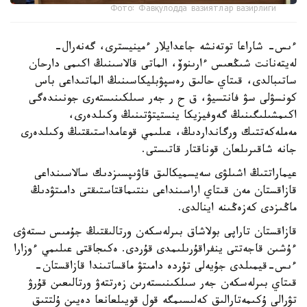
Фото: Фавқулодда вазиятлар вазирлиги
ءىس- شاراعا توتەنشە جاعدايلار ءمينيسترى، گەنەرال-
لەيتەنانت شىڭعىس ءارىنوۆ، الماتى قالاسىنىڭ اكىمى دارحان
ساتىبالدى، قىتاي حالىق رەسپۋبليكاسىنىڭ الماتىداعى باس
كونسۋلى سۋ فانتسيۋ، ق ح ر جەر سىلكىنىستەرى جونىندەگى
اكىمشىلىگىنىڭ گەوفيزيكا ينستيتۋتىنىڭ وكىلدەرى،
مەملەكەتتىك ورگانداردىڭ، عىلىمي قوعامداستىقتىڭ وكىلدەرى
جانە شاقىرىلعان قوناقتار قاتىستى.
عيماراتتىڭ اشىلۋى سەيسميكالىق قاۋىپسىزدىك سالاسىنداعى
قازاقستان مەن قىتاي اراسىنداعى ىنتىماقتاستىقتى دامىتۋدىڭ
ماڭىزدى كەزەڭىنە اينالدى.
قازاقستان تاراپى بولاشاق بىرلەسكەن ورتالىقتىڭ جۇمىس ىستەۋى
ءۇشىن قاجەتتى ينفراقۇرىلىمدى قۇردى. ەكىجاقتى عىلىمي ءوزارا
ءىس-قيمىلدى جۇيەلى تۇردە دامىتۋ ماقساتىندا قازاقستان-
قىتاي بىرلەسكەن جەر سىلكىنىستەرىن زەرتتەۋ ورتالىعىن قۇرۋ
تۋرالى ۇكىمەتارالىق كەلىسىمگە قول قويىلعانعا دەيىن ۇلتتىق