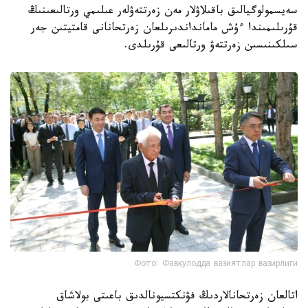
سەيسمولوگيالىق باقىلاۋلار مەن زەرتتەۋلەر عىلىمي ورتالىعىنىڭ
قۇرىلىمىندا ءۇش مامانداندىرىلعان زەرتحانانى قامتيتىن جەر
سىلكىنىسىن زەرتتەۋ ورتالىعى قۇرىلدى.
Фото: Фавқулодда вазиятлар вазирлиги
اتالعان زەرتحانالاردىڭ فۋنكتسيونالدىق باعىتى بولاشاق