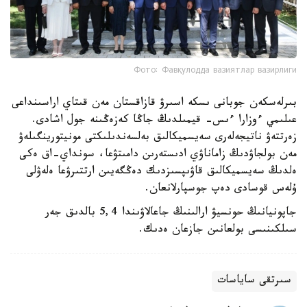
Фото: Фавқулодда вазиятлар вазирлиги
بىرلەسكەن جوبانى ىسكە اسىرۋ قازاقستان مەن قىتاي اراسىنداعى
عىلىمي ءوزارا ءىس- قيمىلدىڭ جاڭا كەزەڭىنە جول اشادى.
زەرتتەۋ ناتيجەلەرى سەيسميكالىق بەلسەندىلىكتى مونيتورينگىلەۋ
مەن بولجاۋدىڭ زاماناۋي ادىستەرىن دامىتۋعا، سونداي-اق ەكى
ەلدىڭ سەيسميكالىق قاۋىپسىزدىك دەڭگەيىن ارتتىرۋعا ەلەۋلى
ۇلەس قوسادى دەپ جوسپارلانعان.
جاپونيانىڭ حونسيۋ ارالىنىڭ جاعالاۋىندا 5,4 بالدىق جەر
سىلكىنىسى بولعانىن جازعان ەدىك.
سىرتقى ساياسات