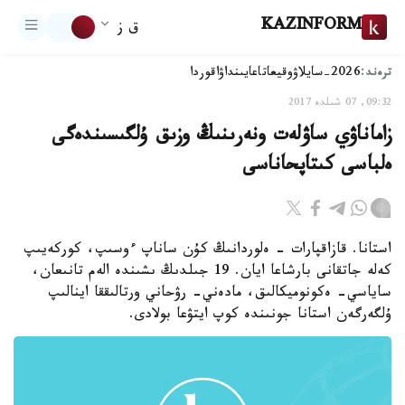
KAZINFORM
ق ز
ترەند:
2026-سايلاۋ
وقيعا
تاعايىنداۋ
اقوردا
09:32, 07 شىلدە 2017
زاماناۋي ساۋلەت ونەرىنىڭ وزىق ۇلگىسىندەگى
ەلباسى كىتاپحاناسى
استانا. قازاقپارات - ەلوردانىڭ كۇن ساناپ ءوسىپ، كوركەيىپ
كەلە جاتقانى بارشاعا ايان. 19 جىلدىڭ ىشىندە الەم تانىعان،
ساياسي- ەكونوميكالىق، مادەني- رۋحاني ورتالىققا اينالىپ
ۇلگەرگەن استانا جونىندە كوپ ايتۋعا بولادى.