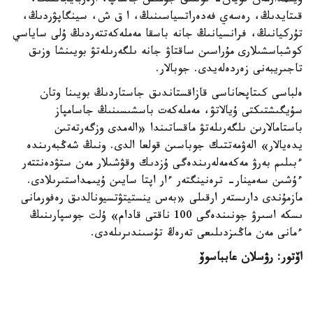
ۇيىمدارمەن قويان- قولتىق جۇمىس جاساپ، ازەربايجاننىڭ،
قىتايدىڭ، رەسەي فەدەراتسياسىنىڭ، ا ق ش، سينگاپۋردىڭ،
تۇركيانىڭ، فرانسيانىڭ جانە باسقا مەملەكەتتەردىڭ ۇلى ساياسي
كوشباسشىلارى مۇراسىن ساقتاۋ جانە ىلگەرىلەتۋ بويىنشا وزىق
تاجىريبەنى زەردەلەيدى. جوبالار.
ەلباسى كىتاپحاناسى قازاقستاندىق جاستاردىڭ بويىنا وتان
سۇيگىشتىكتى ۇيالاتۋ، مەملەكەت باسشىسىنىڭ جاسامپاز
باستامالارىن ىلگەرىلەتۋ ماقساتىندا «الەمدى وزگەرتەتىن
يدەيالار» الەۋمەتتىك جوباسىن قولعا الدى. ونىڭ شەڭبەرىندە
ءبىلىم بەرۋ مەكەمەلەرىندەگى ۇزدىك وقۋشىلار مەن ستۋدەنتتەر
ءۇشىن سەمينار- ترەنينگتەر ءار اپتا سايىن ۇيىمداستىرىلادى.
مازمۇندى دارىستەر ارقىلى «بەس ينستيتۋتسيونالدىق رەفورمانى
ىسكە اسىرۋ جونىندەگى 100 ناقتى قادام» ۇلت جوسپارىنىڭ
ءمانى مەن ماڭىزدىلىعى تەرەڭ تۇسىندىرىلەدى.
اۆتور: رۋسلان عابباسوۆ