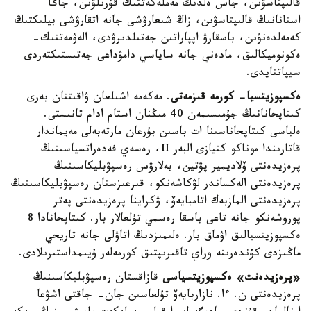
قالىپتاسۋىن، جاس ەلدىڭ مەملەكەتتىك قۇرىلۋىن، جاڭا
استانانىڭ قالىپتاسۋىن، زاڭ شىعارۋشى جانە اتقارۋشى بيلىكتىڭ
كەمەلدەنۋىن، باسقارۋ اپپاراتىن جەتىلدىرۋدى، الەۋمەتتىك-
ەكونوميكالىق، مادەني جانە ساياسي دامۋداعى جەتىستىكتەردى
سيپاتتايدى.
ەكسپوزيتسيا- كورمە قىزمەتى
. مەكەمە اشىلعان ۋاقىتتان بەرى
كىتاپحانانىڭ جۇمىسىمەن 40 مىڭنان استام ادام تانىستى.
ەلباسى كىتاپحاناسىنا ات باسىن بۇرعان مارتەبەلى مەيماندار
قاتارىندا موناكو كنيازى البەر II، رەسەي فەدەراتسياسىنىڭ
پرەزيدەنتى ۆلاديمير پۋتين، بەلارۋس رەسپۋبليكاسىنىڭ
پرەزيدەنتى الەكساندر لۋكاشەنكو، قىرعىزستان رەسپۋبليكاسىنىڭ
پرەزيدەنتى المازبەك اتامبايەۆ، ۋكراينا پرەزيدەنتى پەتر
پوروشەنكو جانە تاعى باسقا رەسمي تۇلعالار بار. كىتاپحانادا 8
ەكسپوزيتسيالىق اۋماق بار. ەلىمىزدىڭ اتاۋلى جانە تاريحي
ماڭىزدى كۇندەرىنە وراي تاقىرىپتىق كورمەلەر ۇيىمداستىرىلادى.
«پرەزيدەنت» ەكسپوزيتسياسى
قازاقستان رەسپۋبليكاسىنىڭ
پرەزيدەنتى ن. ءا. نازاربايەۆ تۇلعاسىن جان- جاقتى اشۋعا