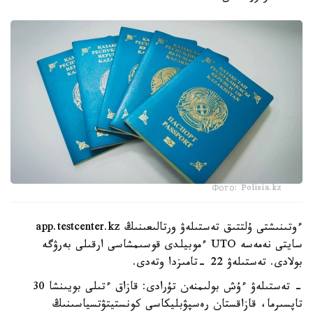
Фото: Polisia.kz
ءوتىنىشتى ۇلتتىق تەستىلەۋ ورتالىعىنىڭ app.testcenter.kz
سايتى نەمەسە UTO ءموبيلدى قوسىمشاسى ارقىلى بەرۋگە
بولادى. تەستىلەۋ 22 -تامىزدا وتەدى.
- تەستىلەۋ ءۇش بولىمنەن تۇرادى: قازاق ءتىلى بويىنشا 30
تاپسىرما، قازاقستان رەسپۋبليكاسى كونستيتۋتسياسىنىڭ