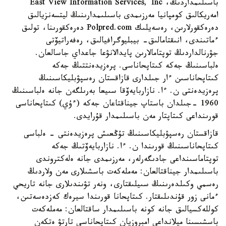
باسىلىمداردىڭ، East View Information Services, Inc
امەريكالىق كومپانيا مەرزىمدى باسىلىمدارىنىڭ ليتسەنزيالىق
دەرەكقورلارىن، رەسەيلىك Polpred.com دەرەكقورىنا، تولىق
ءماتىندى، انىقتامالىق- بيبليوگرافيالىق، رەفەراتيۆتى
جۋرنالداردىڭ توپتامالارىن پايدالانۋعا جاعداي جاسالعان.
ەلباسىنىڭ جەكە كىتاپحاناسى. پرەزيدەنتتىڭ جەكە
كىتاپحاناسىن ءار جىلدارى قازاقستان رەسپۋبليكاسىنىڭ
پرەزيدەنتى ن. ءا. نازاربايەۆقا سىيعا بەرىلگەن جانە ەلباسىنىڭ
1960 -جىلدان باستاپ جيناقتاعان جەكە (ءۇي) كىتاپحاناسى
قورىنداعى كىتاپتار مەن باسىلىمدار قۇرايدى.
قازاقستان رەسپۋبليكاسىنىڭ تۇڭعىش پرەزيدەنتى - ەلباسى
كىتاپحاناسىنىڭ قورىندا ن. ءا. نازاربايەۆتىڭ جەكە
توپتاماسىنداعى جادىگەرلەر، مەرزىمدى جانە ەلەكتروندى
باسىلىمدار جيناقتالعان: مەملەكەت باسشىلارى مەن ولاردىڭ
رەسمي وكىلدەرىنىڭ سىيلىقتارى، ونەر تۋىندىلارى جانە تاريحي
ءمانى زور قۇندىلىقتار. كىتاپحانا قورىندا سيرەك كەزدەسەتىن،
كوللەكسيالىق جانە كونە باسىلىمدار ساقتالعان: مەملەكەت
باسشىسىنا ميلانداعى امبروزيان كىتاپحاناسى تارتۋ ەتكەن