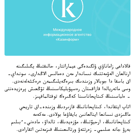
قالاداعى زاماناۋي ۇلگىدەگى عيماراتتار، حالىقتىڭ يگىلىگىنە
ارنالعان الەۋمەتتىك نىساندار مەن دەمالىس الاڭدارى، سونداي-
اق باسقا دا جوبالار وزىندىك بىرەگەيلىگىمەن ەرەكشەلەنەدى.
وسى ماتەريالدا قازاقستان رەسپۋبليكاسىنىڭ تۇڭعىش پرەزيدەنتى
- ەلباسىنىڭ كىتاپحاناسىنا كەڭىرەك توقتالماقپىز.
اتاپ ايتقاندا، كىتاپحانانىڭ قازىردىڭ وزىندە-اق تاريحي
ماڭىزدى نىسانعا اينالعانىن بايقاۋعا بولادى. مەكەمە
كىتاپحانانىڭ، ارحيۆتىڭ، مۋزەيدىڭ، تالداۋ، مادەني-ءبىلىم
بەرۋ جانە عىلىمي- زەرتتەۋ ورتالىعىنىڭ قىزمەتىن اتقارادى.