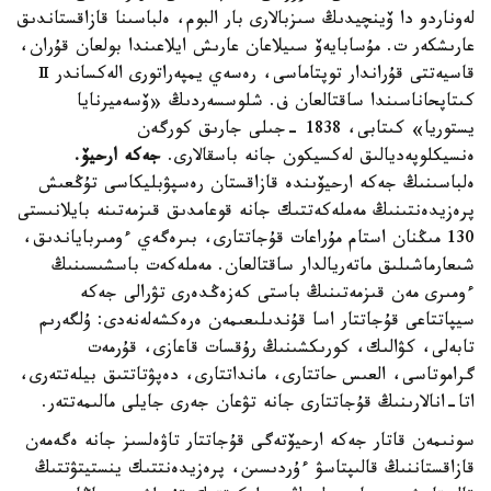
لەوناردو دا ۆينچيدىڭ سىزبالارى بار البوم، ەلباسىنا قازاقستاندىق
عارىشكەر ت. مۇسابايەۆ سىيلاعان عارىش ايلاعىندا بولعان قۇران،
قاسيەتتى قۇراندار توپتاماسى، رەسەي يمپەراتورى الەكساندر Ⅱ
كىتاپحاناسىندا ساقتالعان ف. شلوسسەردىڭ «ۆسەميرنايا
يستوريا» كىتابى، 1838 -جىلى جارىق كورگەن
ەنسيكلوپەديالىق لەكسيكون جانە باسقالارى.
جەكە ارحيۆ.
ەلباسىنىڭ جەكە ارحيۆىندە قازاقستان رەسپۋبليكاسى تۇڭعىش
پرەزيدەنتىنىڭ مەملەكەتتىك جانە قوعامدىق قىزمەتىنە بايلانىستى
130 مىڭنان استام مۇراعات قۇجاتتارى، بىرەگەي ءومىرباياندىق،
شىعارماشىلىق ماتەريالدار ساقتالعان. مەملەكەت باسشىسىنىڭ
ءومىرى مەن قىزمەتىنىڭ باستى كەزەڭدەرى تۋرالى جەكە
سيپاتتاعى قۇجاتتار اسا قۇندىلىعىمەن ەرەكشەلەنەدى: ۇلگەرىم
تابەلى، كۋالىك، كورىكشىنىڭ رۇقسات قاعازى، قۇرمەت
گراموتاسى، العىس حاتتارى، مانداتتارى، دەپۋتاتتىق بيلەتتەرى،
اتا-انالارىنىڭ قۇجاتتارى جانە تۋعان جەرى جايلى مالىمەتتەر.
سونىمەن قاتار جەكە ارحيۆتەگى قۇجاتتار تاۋەلسىز جانە ەگەمەن
قازاقستاننىڭ قالىپتاسۋ ءۇردىسىن، پرەزيدەنتتىك ينستيتۋتتىڭ