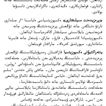
ارنالعان. قۇندى جادىگەرلەر ارقىلى مەملەكەت باسشىسىنىڭ جەكە
زاتتارى، قولجازبالارى، ەڭبەكتەرى، ناگرادالارىمەن تانىسۋعا
بولادى.
«پرەزيدەنت سىيلىقتارى»
ەكسپوزيتسياسى ەلباسىنا ءار جىلدارى
تارتۋ ەتىلگەن جانە تۇڭعىش پرەزيدەنتتىڭ ومىرىمەن جانە
قىزمەتىمەن بايلانىستى سىيلىقتار گالەرەياسىنا اينالعان.
ەكسپوزيتسيادا كادەسىيلار، قارۋ- جاراق، ۇستەل جانە قابىرعا
ساعاتتارى، سپورتتىق كەرەك- جاراقتار قويىلعان.
ينتەراكتيۆتى ەكسپوزيتسيا
قازاقستان رەسپۋبليكاسىنىڭ تۇڭعىش
پرەزيدەنتى - ەلباسىنىڭ يدەيالارى مەن باستامالارىن، مەملەكەت
باسشىسىنىڭ رەسپۋبليكانى قالىپتاستىرۋ مەن دامىتۋداعى ءرولىن،
تاۋەلسىز قازاقستاننىڭ تاريحىن جان- جاقتى پاش ەتەتىن ءبىلىم
بەرۋ كەشەنىنە اينالعان. ەلباسى كىتاپحاناسىنىڭ تالداۋ ورتالىعى
ەلىمىزدىڭ تولايىم تابىستارى جانە دامۋ باسىمدىقتارىنا،
مەملەكەت باسشىسىنىڭ جاھاندىق باستامالارىنا بايلانىستى جالپى
الەمدىك ماسەلەلەردى زەردەلەۋگە باعىتتالعان حالىقارالىق فورۋمدار
مەن ءىس- شارالاردى ۇيىمداستىرادى. مەكەمە ۇقساس