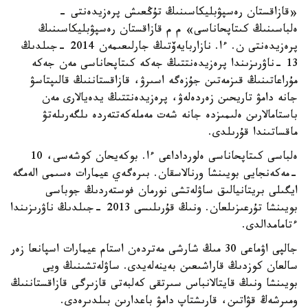
«قازاقستان رەسپۋبليكاسىنىڭ تۇڭعىش پرەزيدەنتى -
ەلباسىنىڭ كىتاپحاناسى» م م قازاقستان رەسپۋبليكاسىنىڭ
پرەزيدەنتى ن. ءا. نازاربايەۆتىڭ جارلىعىمەن 2014 -جىلدىڭ
13 -ناۋرىزىندا پرەزيدەنتتىڭ جەكە كىتاپحاناسى مەن جەكە
مۇراعاتىنىڭ قىزمەتىن جۇزەگە اسىرۋ، قازاقستاننىڭ قالىپتاسۋ
جانە دامۋ تاريحىن زەردەلەۋ، پرەزيدەنتتىڭ يدەيالارى مەن
باستامالارىن ەلىمىزدە جانە شەت مەملەكەتتەردە ىلگەرىلەتۋ
ماقساتىندا قۇرىلدى.
ەلباسى كىتاپحاناسى ەلورداداعى ءا. بوكەيحان كوشەسى، 10
-مەكەنجايى بويىنشا ورنالاسقان. بىرەگەي عيمارات ەسىمى الەمگە
ايگىلى بريتانيالىق ساۋلەتشى نورمان فوستەردىڭ جوباسى
بويىنشا تۇرعىزىلعان. ونىڭ قۇرىلىسى 2013 -جىلدىڭ ناۋرىزىندا
ءتامامدالدى.
جالپى اۋماعى 30 مىڭ شارشى مەتردەن استام عيمارات اسپانعا زەر
سالعان كوزدىڭ قاراشىعىن بەينەلەيدى. ساۋلەتشىنىڭ ويى
بويىنشا ونىڭ قايتالانباس سىرتقى كەلبەتى قازىرگى قازاقستاننىڭ
ومىرشەڭ قۋاتىن، قارىشتاپ دامۋ باعدارىن بىلدىرەدى.