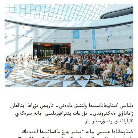
ەلباسى كىتاپحاناسىندا ۇلتتىق مادەني- تاريحي مۇراعا اينالعان
زاماناۋي ەلەكتروندى- مۇراعات ينفراقۇرىلىمى جانە بىرەگەي
اقپاراتتىق رەسۋرستار بار.
كىتاپحانادا عىلىمي جانە ءبىلىم بەرۋ ماقساتىندا الەمدىك