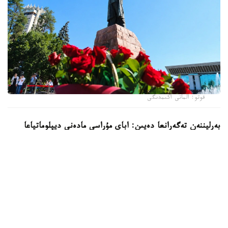
فوتو: الماتى اكىمدىگى
بەرليننەن تەگەرانعا دەيىن: اباي مۇراسى مادەني ديپلوماتياعا
اينالدى
اباي قۇنانباي ۇلىنىڭ رۋحاني مۇراسىن دارىپتەۋ وتكەن عاسىردىڭ
وزىندە- اق قارقىن الدى. كەڭەس ۇكىمەتى تۇسىندا ھاكىمنىڭ
ەڭبەگى الەم تىلدەرىنە اۋدارىلىپ، مەرەيتويىن اۋقىمدى
دەڭگەيدە اتاپ وتە باستادى. تاۋەلسىزدىك جىلدارى بۇل شارالار
جالعاسىن تاۋىپ، اباي اتىنداعى مەكتەپتەر، كوشەلەردىڭ قاتارى
كوبەيگەن. 2020 -جىلى ۇكىمەت قاۋلىسىمەن 10-تامىز اباي