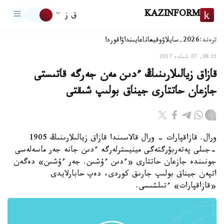
KAZINFORM
ق ز
ترەند:
2026-سايلاۋ
وقيعا
تاعايىنداۋ
اقوردا
08:15, 07 شىلدە 2017
قازاق زيالىلارىنىڭ ءدىن مەن جەرگە قاتىستى
جازعان حاتتارى جيناق بولىپ شىقتى
ورال. قازاقپارات - ورال قالاسىندا قازاق زيالىلارىنىڭ 1905
-جىلى پەتەربۋرگتەگى مينيسترلەرگە ءدىن جانە جەر ماسەلەسى
جونىندە جازعان حاتتارى «ءدىن ءۇشىن. جەر ءۇشىن» دەگەن
اتپەن جيناق بولىپ جارىق كوردى، دەپ حابارلايدى
«قازاقپارات» ءتىلشىسى.