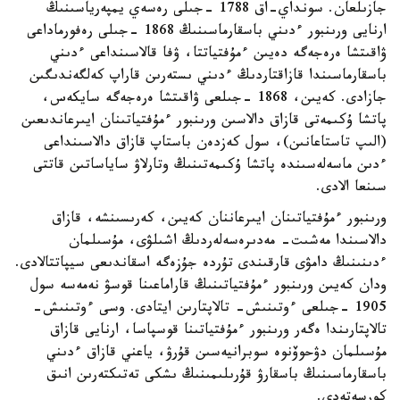
جازىلعان. سونداي-اق 1788 -جىلى رەسەي يمپەرياسىنىڭ
ارنايى ورىنبور ءدىني باسقارماسىنىڭ 1868 -جىلى رەفورماداعى
ۋاقىتشا ەرەجەگە دەيىن ءمۇفتياتتا، ۋفا قالاسىنداعى ءدىني
باسقارماسىندا قازاقتاردىڭ ءدىني ىستەرىن قاراپ كەلگەندىگىن
جازادى. كەيىن، 1868 -جىلعى ۋاقىتشا ەرەجەگە سايكەس،
پاتشا ۇكىمەتى قازاق دالاسىن ورىنبور ءمۇفتياتىنان ايىرعاندىعىن
(الىپ تاستاعانىن)، سول كەزدەن باستاپ قازاق دالاسىنداعى
ءدىن ماسەلەسىندە پاتشا ۇكىمەتىنىڭ وتارلاۋ ساياساتىن قاتتى
سىنعا الادى.
ورىنبور ءمۇفتياتىنان ايىرعاننان كەيىن، كەرىسىنشە، قازاق
دالاسىندا مەشىت- مەدىرەسەلەردىڭ اشىلۋى، مۇسىلمان
ءدىنىنىڭ دامۋى قارقىندى تۇردە جۇزەگە اسقاندىعى سيپاتتالادى.
ودان كەيىن ورىنبور ءمۇفتياتىنىڭ قاراماعىنا قوسۋ نەمەسە سول
1905 -جىلعى ءوتىنىش- تالاپتارىن ايتادى. وسى ءوتىنىش-
تالاپتارىندا ەگەر ورىنبور ءمۇفتياتىنا قوسپاسا، ارنايى قازاق
مۇسىلمان دۋحوۆنوە سوبرانيەسىن قۇرۋ، ياعني قازاق ءدىني
باسقارماسىنىڭ باسقارۋ قۇرىلىمىنىڭ ىشكى تەتىكتەرىن انىق
كورسەتەدى.