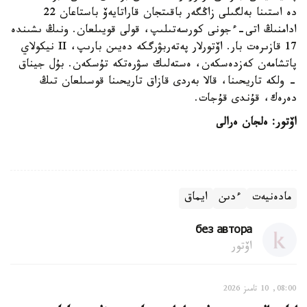
دە استىنا بەلگىلى زاڭگەر باقىتجان قاراتايەۆ باستاعان 22
ادامنىڭ اتى-ءجونى كورسەتىلىپ، قولى قويىلعان. ونىڭ ىشىندە
17 قازىرەت بار. اۆتورلار پەتەربۋرگكە دەيىن بارىپ، II نيكولاي
پاتشامەن كەزدەسكەن، ەستەلىك سۋرەتكە تۇسكەن. بۇل جيناق
- ولكە تاريحىنا، قالا بەردى قازاق تاريحىنا قوسىلعان تىڭ
دەرەك، قۇندى قۇجات.
اۆتور: ەلجان ەرالى
مادەنيەت
ءدىن
ايماق
без автора
اۆتور
08:00, 10 تامىز 2026