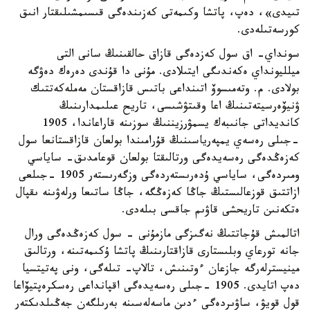
تىيدى»، دەپ، پاتشا وكىمەتى كەزىندەگى قىسىمشىلىقتار انىق
كورسەتىلەدى.
سونداي- اق سول كەزدەگى قازاق حالقىنىڭ سانى التى
ميلليونداي ەكەندىگى ايتىلادى. مۇنى دا قۇندى دەرەك دەۋگە
بولادى. م. وتەمىسوۆ اتىنداعى باتىس قازاقستان مەملەكەتتىك
ۋنيۆەرسيتەتىنىڭ اعا وقىتۋشىسى، تاريح عىلىمدارىنىڭ
كانديداتى جانىبەك يسمۋرزيننىڭ سوزىنە قاراعاندا، 1905
-جىلى رەسەي يمپەرياسىنىڭ قۇرامىندا بولعان قازاقستانعا سول
كەزەڭدەگى رەسەيدەگى ورتالىقتا بولعان قوعامدىق- ساياسي
ومىردەگى، ساياسي ۇدەرىستەردەگى وزگەرىستەر 1905 -جىلعى
ازاتتىق قوزعالىستىڭ جاڭا كەزەڭگە، جاڭا ساتىعا ورلەۋىنە ىقپال
ەتكەنىن تاريحشى قاۋىم جاقسى بىلەدى.
اتالمىش قۇجاتتىڭ نەگىزگى مازمۇنى - سول كەزەڭدەگى ورال
جانە تورعاي وبلىستارى قازاقتارىنىڭ پاتشا ۇكىمەتىنە، ورتالىق
مينيسترلەرگە جازعان ءوتىنىش، تالاپ- تىلەگى، ونى پەتيتسيا
دەپ اتايدى. 1905 -جىلى رەسەيدەگى اقپانداعى رەسكرەپتيۆاعا
قول قويۋ، ساۋىردەگى ءدىن ماسەلەسىنە بەرىلگەن جەڭىلدىكتەر