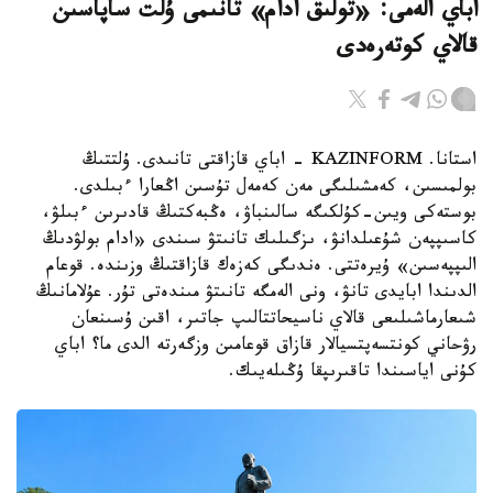
اباي الەمى: «تولىق ادام» تانىمى ۇلت ساپاسىن
قالاي كوتەرەدى
استانا. KAZINFORM - اباي قازاقتى تانىدى. ۇلتتىڭ
بولمىسىن، كەمشىلىگى مەن كەمەل تۇسىن اڭعارا ءبىلدى.
بوستەكى ويىن-كۇلكىگە سالىنباۋ، ەڭبەكتىڭ قادىرىن ءبىلۋ،
كاسىپپەن شۇعىلدانۋ، ىزگىلىك تانىتۋ سىندى «ادام بولۋدىڭ
الىپپەسىن» ۇيرەتتى. ەندىگى كەزەك قازاقتىڭ وزىندە. قوعام
الدىندا ابايدى تانۋ، ونى الەمگە تانىتۋ مىندەتى تۇر. عۇلامانىڭ
شىعارماشىلىعى قالاي ناسيحاتتالىپ جاتىر، اقىن ۇسىنعان
رۋحاني كونتسەپتسيالار قازاق قوعامىن وزگەرتە الدى ما؟ اباي
كۇنى اياسىندا تاقىرىپقا ۇڭىلەيىك.