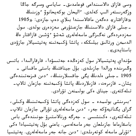
وسى قازاق دالاسىنداعى قوعامدىق- ساياسي ومىرگە جاڭا
وزگەرىستەر الىپ كەلدى. ءاليحان بوكەيحانوۆ ءوزىنىڭ
«قازاقتار» دەگەن ماقالاسىندا بىلاي دەپ جازدى: «1905
-جىلى قازاق دالاسىنىڭ جازعىتۇرعى سەزدەرى بولدى. سول
سەزدەردەگى نەگىزگى ماسەلەلەرى شەشۋ ءۇشىن قازاقتار ەڭ
الدىمەن ورتالىق بيلىككە، پاتشا ۇكىمەتىنە پەتيتسيالار جازۋدى
باستايدى».
مۇنداي پەتيتسيالار سول كەزەڭدە جەتىسۋدا، قارقارالىدا، باتىس
وڭىرىندە ورالدا جازىلدى. بۇل جيناقتىڭ باستى ماقساتى -
1905 -جىلى ەلدىڭ يگى جاقسىلارىنىڭ، ءدىن قىزمەتىندەگى
يشان- قازىرەت، قازىلاردىڭ پاتشا ۇكىمەتىنە جازعان تالاپ-
تىلەكتەرى. جيناق ەكى بولىمنەن تۇرادى.
ءبىرىنشى بولىمدە - سول كەزدەگى پاتشا ۇكىمەتىنىڭ وكىلى،
گراف يگناتيەۆكە جەر، ءدىن ماسەلەلەرى تۋرالى جازعان تالاپ-
تىلەكتەرى، ەكىنشىسى - جەرگە ورنالاستىرۋ جونىندەگى باس
باسقارماعا جازىلعان جەر ماسەلەسى. ياعني بۇل پەتيتسيادا ەكى
ءتۇرلى ماسەلە كوتەرىلدى: ءدىن جانە جەر ماسەلەلەرى. پەتيتسيا