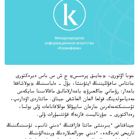
جوبا اۆتورى، «جايىق پرەسس» ج ش س باس ديرەكتورى
جانتاس سافۋلليننىڭ ايتۋىنشا، بۇل - ەلباسىنىڭ «بولاشاققا
باعدار: رۋحاني جاڭعىرۋ» باعدارلامالىق ماقالاسىنا سايكەس
مەدياحولدينگ قولعا العان العاشقى جيناق. حاتتاردى اۋدارىپ،
تۇسىنىكتەمەلەرىن جازعان سايپۋللا موللاقاناعات ۇلى بولسا،
رەداكتورى - جۋرناليست قازبەك قۇتتىمۇرات ۇلى.
جيناقتاعى ءبىرىنشى حاتتا قازاقتىڭ ءدىني تانىم- تۇسىنىگىنىڭ
تاريحى تەرەڭدە، ءدىني جورالعىلاردىڭ ورىندالۋىنىڭ