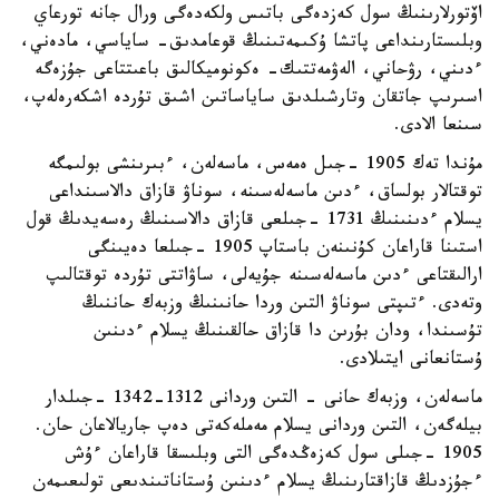
اۆتورلارىنىڭ سول كەزدەگى باتىس ولكەدەگى ورال جانە تورعاي
وبلىستارىنداعى پاتشا ۇكىمەتىنىڭ قوعامدىق- ساياسي، مادەني،
ءدىني، رۋحاني، الەۋمەتتىك- ەكونوميكالىق باعىتتاعى جۇزەگە
اسىرىپ جاتقان وتارشىلدىق ساياساتىن اشىق تۇردە اشكەرەلەپ،
سىنعا الادى.
مۇندا تەك 1905 -جىل ەمەس، ماسەلەن، ءبىرىنشى بولىمگە
توقتالار بولساق، ءدىن ماسەلەسىنە، سوناۋ قازاق دالاسىنداعى
يسلام ءدىنىنىڭ 1731 -جىلعى قازاق دالاسىنىڭ رەسەيدىڭ قول
استىنا قاراعان كۇنىنەن باستاپ 1905 -جىلعا دەيىنگى
ارالىقتاعى ءدىن ماسەلەسىنە جۇيەلى، ساۋاتتى تۇردە توقتالىپ
وتەدى. ءتىپتى سوناۋ التىن وردا حانىنىڭ وزبەك حاننىڭ
تۇسىندا، ودان بۇرىن دا قازاق حالقىنىڭ يسلام ءدىنىن
ۇستانعانى ايتىلادى.
ماسەلەن، وزبەك حانى - التىن وردانى 1312-1342 -جىلدار
بيلەگەن، التىن وردانى يسلام مەملەكەتى دەپ جاريالاعان حان.
1905 -جىلى سول كەزەڭدەگى التى وبلىسقا قاراعان ءۇش
ءجۇزدىڭ قازاقتارىنىڭ يسلام ءدىنىن ۇستاناتىندىعى تولىعىمەن