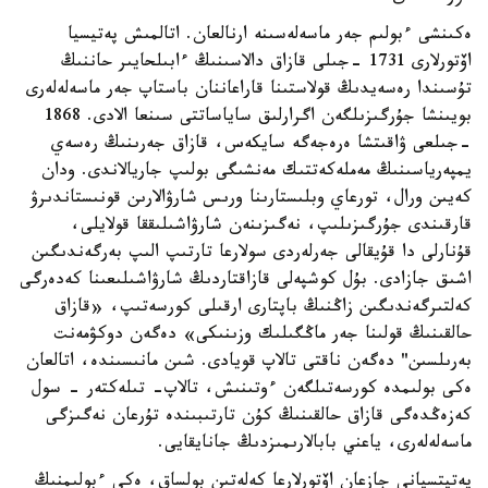
ەكىنشى ءبولىم جەر ماسەلەسىنە ارنالعان. اتالمىش پەتيسيا
اۆتورلارى 1731 -جىلى قازاق دالاسىنىڭ ءابىلحايىر حاننىڭ
تۇسىندا رەسەيدىڭ قولاستىنا قاراعاننان باستاپ جەر ماسەلەلەرى
بويىنشا جۇرگىزىلگەن اگرارلىق ساياساتتى سىنعا الادى. 1868
-جىلعى ۋاقىتشا ەرەجەگە سايكەس، قازاق جەرىنىڭ رەسەي
يمپەرياسىنىڭ مەملەكەتتىك مەنشىگى بولىپ جاريالاندى. ودان
كەيىن ورال، تورعاي وبلىستارىنا ورىس شارۋالارىن قونىستاندىرۋ
قارقىندى جۇرگىزىلىپ، نەگىزىنەن شارۋاشىلىققا قولايلى،
قۇنارلى دا قۇيقالى جەرلەردى سولارعا تارتىپ الىپ بەرگەندىگىن
اشىق جازادى. بۇل كوشپەلى قازاقتاردىڭ شارۋاشىلىعىنا كەدەرگى
كەلتىرگەندىگىن زاڭنىڭ باپتارى ارقىلى كورسەتىپ، «قازاق
حالقىنىڭ قولىنا جەر ماڭگىلىك وزىنىكى» دەگەن دوكۋمەنت
بەرىلسىن" دەگەن ناقتى تالاپ قويادى. شىن مانىسىندە، اتالعان
ەكى بولىمدە كورسەتىلگەن ءوتىنىش، تالاپ- تىلەكتەر - سول
كەزەڭدەگى قازاق حالقىنىڭ كۇن تارتىبىندە تۇرعان نەگىزگى
ماسەلەلەرى، ياعني بابالارىمىزدىڭ جانايقايى.
پەتيتسيانى جازعان اۆتورلارعا كەلەتىن بولساق، ەكى ءبولىمنىڭ