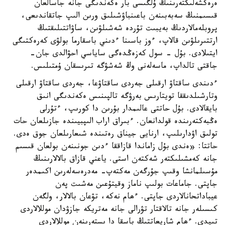
ەرەكشەلىكتەرىنىڭ ۇلگىسى بار ەكەندىگى جانە جاسالعان
قىسىمنىڭ سەبەبىنەن باعىنباۋشىلىق ورىن الىپ جاتقاندىعى،
پروبلەمالاردىڭ بەيبىت تۇردە شەشىلۋىن، ساۋاتتىلىقتىڭ
ارتتىرىلۋىن قالاپ، ءوز باسىنا ءدىني باسقارما بولۋى كەرەكتىگى
ايتىلادى. بۇل - سول كەزەڭدەگى ساياسي احۋالدى جان-
جاقتى تالداپ، ماسەلەنى وڭ شەشۋگە تىرىسقان ۇمتىلىس.
ءدىندى ساقتاۋ ارقىلى جەردى ساقتاۋعا، جەردى ساقتاۋ ارقىلى
وتارشىلدىققا تويتارىس بەرۋگە تالپىنىس ەكەندىگى انىق
بايقالادى. بۇل حاتتى عالىمدار بۇرىن دا كورىپ، ءتۇرلى
ەڭبەكتەرىندە قولدانعان. ءبىراق اراب الىپبيىندە جازىلعان حات
تولىق اۋدارىلىپ، ارنايى جيناق رەتىندە شىعارىلعان جوق ەدى.
حاتتا: «ەندى بۇل زاماندا قازاققا ءدىن جونىنەن بولعان قىسىم
جانە كەمشىلىكتەر شەكتەن استى. ياعني قازاق بالالارىنىڭ
مۇسىلمانشا وقىپ جۇرگەن مەكتەپ- مەدرەسەلەرىن اكىمدەر
جاپتى. جاماعات بولىپ ناماز وقيتۇعىن مەشىت پەن
عيباداتحانالاردى جاپتى. ءھام نەكە، تۋعان بالالار، ولگەن
كىسىلەر جانە تالاقتار تۋرالى جانە مەتريكە جازۋدان موللالاردى
تىيدى. ءھام شاريعاتتىڭ باسقا دا ىستەرىنەن موللالاردى