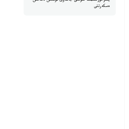
ينفراقۇرىلىمىنا سوققى جاساۋى مۇمكىن ەكەنىن
ەسكەرتتى