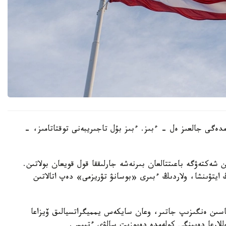
ەمدەگى جالعىز ەل - ءبىز. ءبىز بۇل تاجىريبەنى توقتاتامىز، -
ن شەكتەۋگە باعىتتالعان بىرنەشە جارلىققا قول قويعان بولاتىن.
ايتۋىنشا، ولاردىڭ ءبىرى «بوسانۋ تۋريزمى» دەپ اتالاتىن
ماسىن ەنگىزىپ جاتىر، وعان سايكەس يمميگراتسيالىق ۆيزاعا