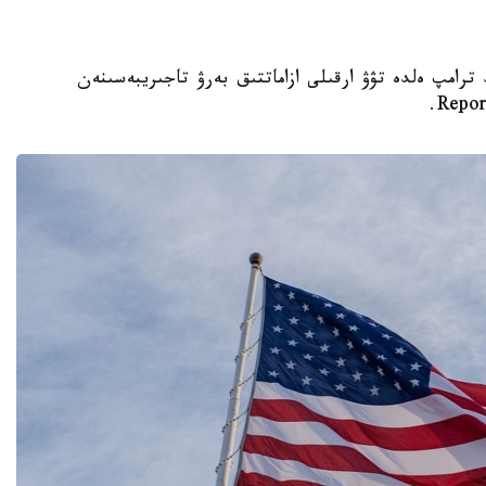
تى دونالد ترامپ ەلدە تۋۋ ارقىلى ازاماتتىق بەرۋ تاجىريبەسىنەن