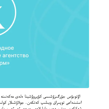
اۆتوبۋس جۇرگىزۋشىسى كۋپروۆشينا ەلدى مەكەنىنە جە
استىنداعى توپىراق ويىلىپ كەتكەن. جولاۋشىلار كولى