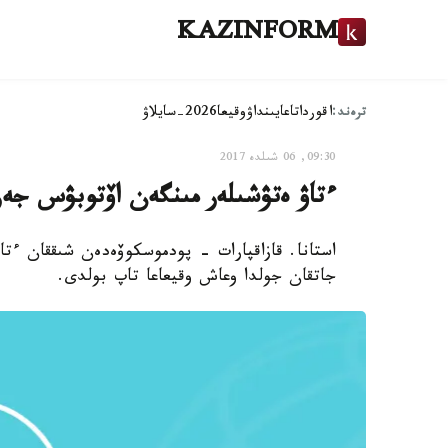
KAZINFORM
ترەند:
اقوردا
تاعايىنداۋ
وقيعا
2026-سايلاۋ
09:30, 06 شىلدە 2017
ءتاۋ ەتۋشىلەر مىنگەن اۆتوبۋس جەر
استانا. قازاقپارات - پودموسكوۆەدەن شىققان ءتا
جاتقان جولدا وعاش وقيعاعا تاپ بولدى.