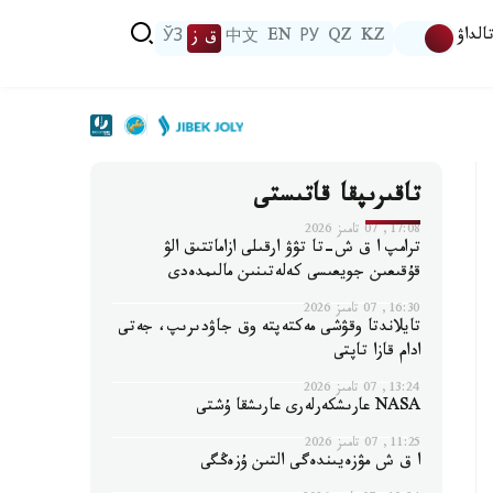
الداۋ
KZ
QZ
РУ
EN
中文
ق ز
ЎЗ
تاقىرىپقا قاتىستى
17:08, 07 تامىز 2026
ترامپ ا ق ش-تا تۋۋ ارقىلى ازاماتتىق الۋ
قۇقىعىن جويعىسى كەلەتىنىن مالىمدەدى
16:30, 07 تامىز 2026
تايلاندتا وقۋشى مەكتەپتە وق جاۋدىرىپ، جەتى
ادام قازا تاپتى
13:24, 07 تامىز 2026
NASA عارىشكەرلەرى عارىشقا ۇشتى
11:25, 07 تامىز 2026
ا ق ش مۋزەيىندەگى التىن ۇزەڭگى