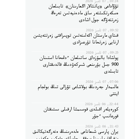
10:24, 07 تامىز 2026
تۋۆاداعى «پاتشالار اڭعارىنان» تابىلعان
ەسكەرتكىشتەر ساق مادەنيەتىن تەرەڭ
زەرتتەۋگە جول اشادى
09:52, 07 تامىز 2026
قىتاي مارستان اكەلىنەتىن توپىراقتى زەرتتەيتىن
ارنايى زەرتحانا تۇرعىزادى
09:25, 07 تامىز 2026
پولشادا بالمۇزداق ساتىلعان ءدامحانا استىنان
900 جىل بۇرىنعى شىركەۋدىڭ قالدىقتارى
تابىلدى
07:06, 07 تامىز 2026
عالىمدار جەردىڭ بولاشاعى تۋرالى تىڭ بولجام
ايتتى
22:44, 06 تامىز 2026
كورەيلەر اقىلدى قوسىمشا ارقىلى ىستىقتان
قورعانىپ ءجۇر
21:43, 06 تامىز 2026
يران پارسى شىعاناعى ەلدەرىنىڭ ەنەرگەتيكالىق