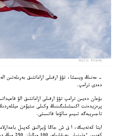
Фото: Pexels
- مەنىڭ ويىمشا، تۋۋ ارقىلى ازاماتتىق بەرىلەتىن ال
دەدى ترامپ.
بۇعان دەيىن ترامپ تۋۋ ارقىلى ازاماتتىق الۋ قاعيداتى
پرەزيدەنت اكىمشىلىگىنىڭ وكىلى ستيۆەن ميللەردىڭ 
تاجىريبەگە تىيىم سالۋعا قاتىستى.
ايتا كەتەيىك، ا ق ش جاڭا ۆيزالىق كەپىل باعدارلا
كەيبىر ءوتىنىش بەرۋشىلەر 100 مىڭنان 250 مىڭ دوللارعا دەيىنگى كولەمدە دەپوزيت سالۋى ءتيىس.