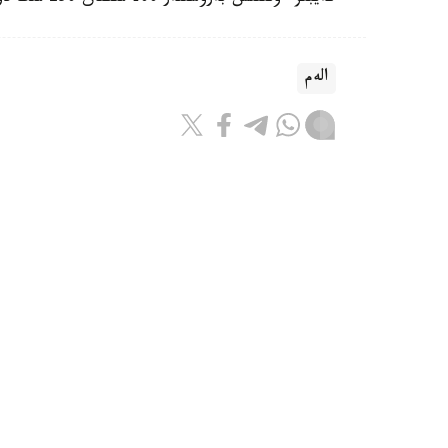
الەم
باقىتجول كاكەش
اۆتور
16:30, 07 تامىز 2026
تايلاندتا وقۋشى مەكتەپتە وق جاۋدى
استانا. KAZINFORM - بانگكوكت