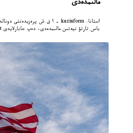
مالىمدەدى
استانا. kazinform - ا ق ش پرەزيدەن
باس تارتۋ نيەتىن مالىمدەدى، دەپ حابارلايدى Report.