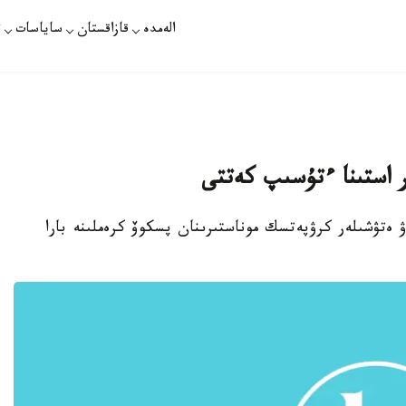
الەمدە
قازاقستان
ساياسات
ت
 استىنا ءتۇسىپ كەتتى
ۋ ەتۋشىلەر كرۋپەتسك موناستىرىنان پسكوۆ كرەملىنە بارا