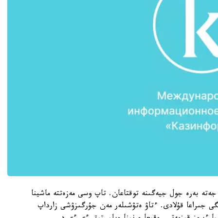
تە بەرە جول جيەگىنە توقتاعان. تاپ وسى مەزەتتە ماشينا
گى جىراعا قۇلادى. ءتاۋ ەتۋشىلەر مەن جۇرگىزۋشى زارداپ