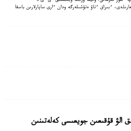
ءسوز قىزمەتى. وقيعا ورنىنا وبلىستىق ءى ءى د
ىلدى، ءبىراق ءتاۋ ەتۋشىلەرگە ودان ءارى ساپارلارىن باسقا
ىق الۋ قۇقىعىن جويعىسى كەلەتىنىن