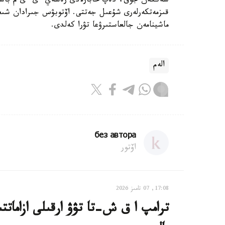
شەككەن جوق، دەپ حابارلادى رەسەي ءى ءى م باسپا 
قىزمەتكەرلەرى شۇعىل جەتتى. اۆتوبۋس جىرادان شىعار
ماشينامەن جالعاستىرۋعا تۋرا كەلدى.
الەم
без автора
اۆتور
17:08, 07 تامىز 2026
ترامپ ا ق ش-تا تۋۋ ارقىلى ازاماتت