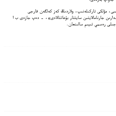
 جاۋاپ بەرەدى.
ىسى، مۇلكى تاركىلەنىپ، ولاردىڭ كەز كەلگەن قارجى
ندارىن جارنامالايتىن سايتتار بۇعاتتالادى»، - دەپ جازدى ب ا