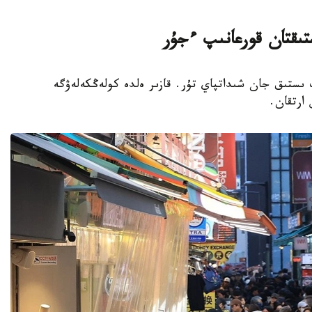
تىقتان قورعانىپ ءجۇر
پ ىستىق جان شىداتپاي تۇر. قازىر ەلدە كولەڭكەلەۋگە
 ارتقان.