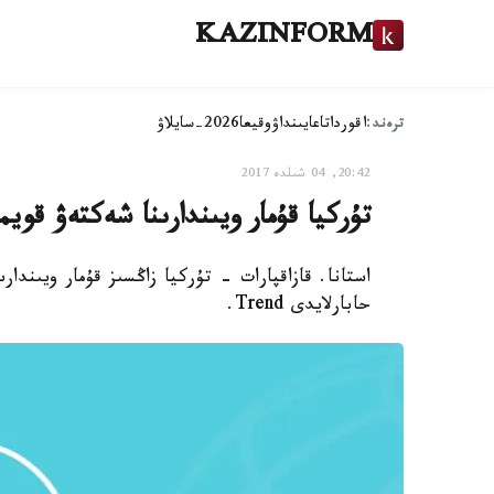
KAZINFORM
ترەند:
اقوردا
تاعايىنداۋ
وقيعا
2026-سايلاۋ
20:42, 04 شىلدە 2017
تۇركيا قۇمار ويىندارىنا شەكتەۋ قويم
استانا. قازاقپارات - تۇركيا زاڭسىز قۇمار ويىند
حابارلايدى Trend.