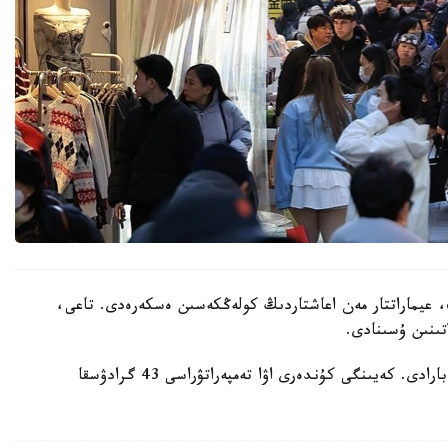
 عيماراتتار مەن اعاشتاردىڭ كولەڭكەسىن ەسكەرەدى. تاعى،
تىنىن ۇسىنادى.
ايتا كەتەيىك، ەلدە اپتاپ ىستىق شەكەدەن ءوتىپ بارادى. كەيىنگى كۇندەرى اۋا تەمپەراتۋراسى 43 گرادۋسقا