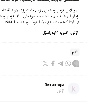
قىلمىستىق جاۋاپكەرشىلىككە تارتىلىپ، سوت الدىندا
«ونلاين قۇمار ويىندارى ۇيىمداستىرۋشىلارىنىڭ تاب
اۋدارىلىمىنا تىيىم سالىنادى، سونداي- اق قۇمار ويى
ق. ايتا كەتەيىك، تۇركيادا قۇمار ويىندارىنا 1984 -جىلى رەسمي تىيىم سالىنعان.
اۆتور: اقبوپە ءابدراسۋل
الەم
без автора
اۆتور