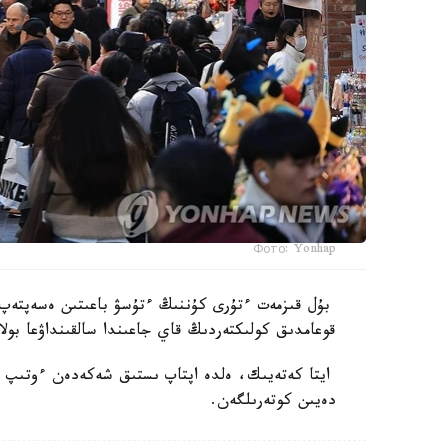
Фото: Yonhap
بۇل قىزمەت ءتۇرى كۇننىڭ ءتۇسۋ باعىتىن ەسەپتەپ،
قوعامدىق كولىكتەردىڭ قاي جاعىندا سالقىنداۋعا بولا
دەيىن كوتەرىلگەن.