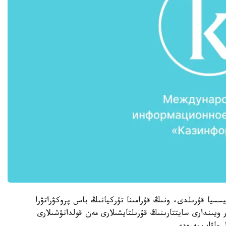
ميسسيا قۇرىلدى، ونىڭ قۇرامىنا تۇركيانىڭ باس پروكۋراتۋرا
 ويىندارى سايتتارىنىڭ قۇرىلتايشىلارى مەن قولدانۋشىلارى