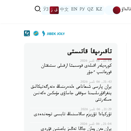
الداۋ
KZ
QZ
РУ
EN
中文
ق ز
ЎЗ
تاقىرىپقا قاتىستى
22:44, 06 تامىز 2026
كورەيلەر اقىلدى قوسىمشا ارقىلى ىستىقتان
قورعانىپ ءجۇر
21:43, 06 تامىز 2026
يران پارسى شىعاناعى ەلدەرىنىڭ ەنەرگەتيكالىق
ينفراقۇرىلىمىنا سوققى جاساۋى مۇمكىن ەكەنىن
ەسكەرتتى
21:29, 06 تامىز 2026
تۇركيادا تۋريزم سالاسىنىڭ تابىسى تومەندەدى
21:04, 06 تامىز 2026
يران مەن ومان جاڭا تەڭىز باعىتىن قۇردى