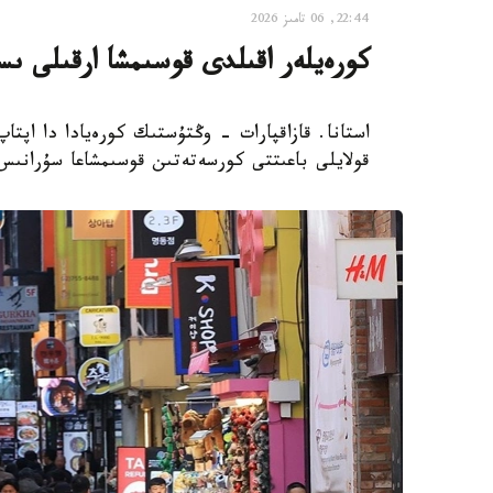
22:44, 06 تامىز 2026
كورەيلەر اقىلدى قوسىمشا ارقىلى ىس
استانا. قازاقپارات - وڭتۇستىك كورەيادا دا اپتا
قولايلى باعىتتى كورسەتەتىن قوسىمشاعا سۇرانىس