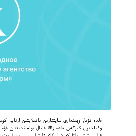
ەلدە قۇمار ويىندارى سايتتارىن باقىلايتىن ارنايى كو
وكىلدەرى كىرگەن ەلدە زاڭ قاتال بولعاندىقتان قۇمار