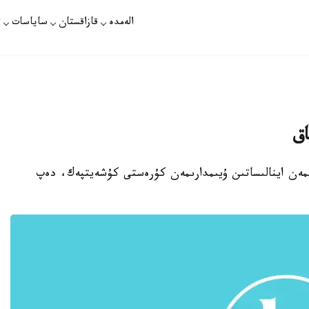
الەمدە
قازاقستان
ساياسات
ت
اق
ارىمەن اينالىساتىن ۇيىمدارىمەن كۇرەستى كۇشەيتپەك، دەپ