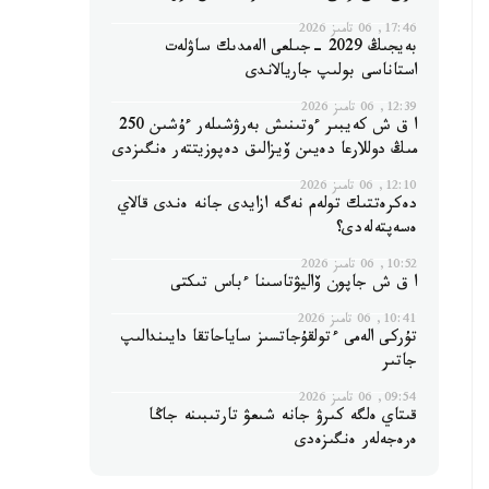
17:46, 06 تامىز 2026
بەيجىڭ 2029 -جىلعى الەمدىك ساۋلەت
استاناسى بولىپ جاريالاندى
12:39, 06 تامىز 2026
ا ق ش كەيبىر ءوتىنىش بەرۋشىلەر ءۇشىن 250
مىڭ دوللارعا دەيىن ۆيزالىق دەپوزيتتەر ەنگىزدى
12:10, 06 تامىز 2026
دەكرەتتىك تولەم نەگە ازايدى جانە ەندى قالاي
ەسەپتەلەدى؟
10:52, 06 تامىز 2026
ا ق ش جاپون ۆاليۋتاسىنا ءباس تىكتى
10:41, 06 تامىز 2026
تۇركى الەمى ءتولقۇجاتسىز ساياحاتقا دايىندالىپ
جاتىر
09:54, 06 تامىز 2026
قىتاي ەلگە كىرۋ جانە شىعۋ تارتىبىنە جاڭا
ەرەجەلەر ەنگىزەدى