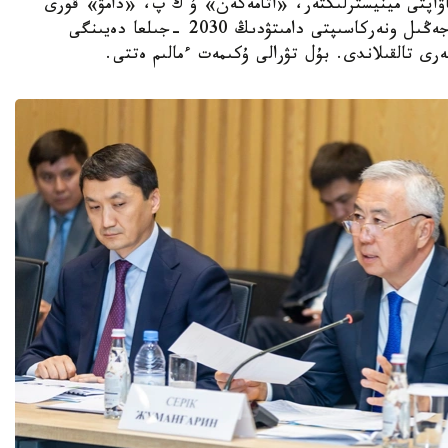
اۋاپتى مينيسترلىكتەر، «اتامەكەن» ۇ ك پ، «دامۋ» قورى
جانە وتاندىق كاسىپورىندار وكىلدەرىمەن بىرگە جەڭىل ونەركاسىپتى دامىتۋدىڭ 2030 -جىلعا دەيىنگى
ى تالقىلاندى. بۇل تۋرالى ۇكىمەت ءمالىم ەتتى.