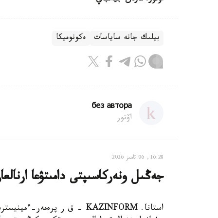
بيلىك جانە ساياسات
ەكونوميكا
без автора
اۆتور
16:28, 06 تامىز 2026
جەڭىل ونەركاسىپتى دامىتۋعا ارنالعان 28 شارا ىسكە اسىرى
استانا. KAZINFORM - ق ر پرەم