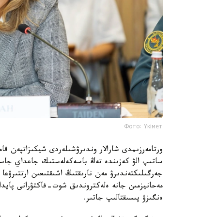
Фото: Үкімет
ورتامەرزىمدى شارالار وندىرۋشىلەردى شيكىزاتپەن قام
ساتىپ الۋ كەزىندە تەڭ باسەكەلەستىك جاعداي جاسا
جەرگىلىكتەندىرۋ مەن نارىقتىڭ اشىقتىعىن ارتتىرۋعا با
مەحانيزمىن جانە ەلەكتروندىق شوت-فاكتۋرانى پايدال
ەنگىزۋ پىسىقتالىپ جاتىر.