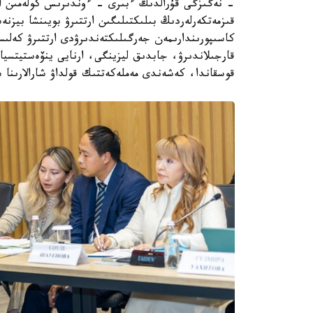
- نەگىزگى قۇرالدىڭ ءبىرى - ءوندىرىس كولەمىن ار
قىزمەتكەرلەردىڭ بىلىكتىلىگىن ارتتىرۋ بويىنشا بيزن
كاسىپورىندارىمەن جەرگىلىكتەندىرۋدى ارتتىرۋ كەلى
قارجىلاندىرۋ، جابدىق ليزينگى، ارنايى ينۆەستيتسيا
قوسقاندا، كەشەندى مەملەكەتتىك قولداۋ شارالارىنا سە