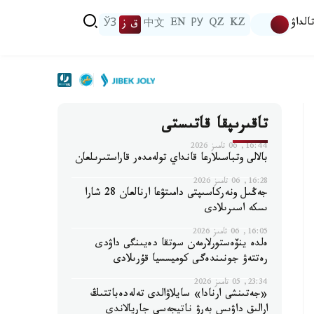
الداۋ
KZ
QZ
РУ
EN
中文
ق ز
ЎЗ
تاقىرىپقا قاتىستى
16:44, 06 تامىز 2026
بالالى وتباسىلارعا قانداي تولەمدەر قاراستىرىلعان
16:28, 06 تامىز 2026
جەڭىل ونەركاسىپتى دامىتۋعا ارنالعان 28 شارا
ىسكە اسىرىلادى
16:05, 06 تامىز 2026
ەلدە ينۆەستورلارمەن سوتقا دەيىنگى داۋدى
رەتتەۋ جونىندەگى كوميسسيا قۇرىلادى
23:34, 05 تامىز 2026
«جەتىنشى ارنادا» سايلاۋالدى تەلەدەباتتىڭ
ارالىق داۋىس بەرۋ ناتيجەسى جاريالاندى