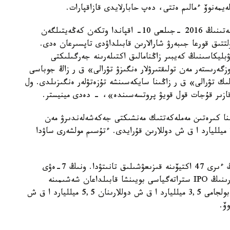
يمەنوۆ ءمالىم ەتتى، دەپ حابارلايدى قازاقپارات.
«مەملەكەت باسشىسى قازاقستان رەسپۋبليكاسى ۇكىمەتىنىڭ 2016 -جىلعى 10- اقپاندا وتكەن كەڭەيتىلگەن
تىق قورعا جىبەرۋ شارالارىن قابىلداۋدى تاپسىرعان ەدى.
بليكاسىنىڭ كەيبىر زاڭنامالىق اكتىلەرىنە جەرگىلىكتى
زگەرىستەر مەن تولىقتىرۋلار ەنگىزۋ تۋرالى» ق ر زاڭ جوباسى
ك تۋرالى» ق ر زاڭىنا سايكەسىنشە تۇزەتۋلەر ەنگىزىلدى. ول
. قازىر قۇجات قول قويۋ پروتسەسىندە»، - دەدى مينيستر.
ىنا كىرەتىن مەملەكەتتىك مەنشىكتى جەكەشەلەندىرۋ مەن
اكتيۆتەردى ساتۋدان تۇسەتىن بولجامدى تابىس 4-7 ميلليارد ا ق ش دوللارىن قۇرايدى. ءتۇسىم مولشەرى ساۋدا
«ينۆەستورلار نەگىزىنەن «سامرۇق- قازىنا» قورىنىڭ ءىرى 47 اكتيۆىنە قىزىعۋشىلىق تانىتۋدا. ونىڭ 7-ەۋى
IPO/SPO ارقىلى ساتىلادى. قوردىڭ ءىرى كومپانيالارىنىڭ IPO ستراتەگياسى بويىنشا قابىلداعان شەشىمىنە
سايكەس، IPO- دان تۇسەتىن ءتۇسىم مولشەرىنىڭ بولجامى 3,5 ميلليارد ا ق ش دوللارىنان 5,5 ميلليارد ا ق ش
ۆ.