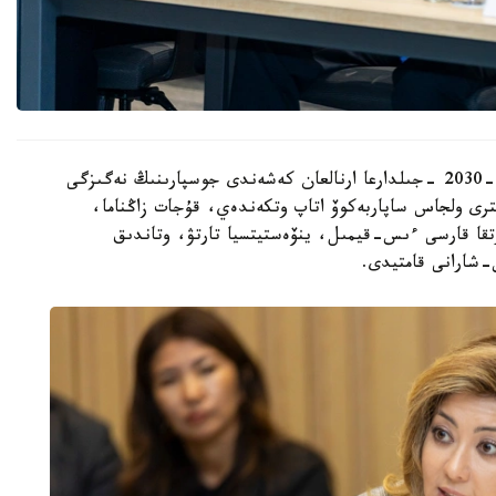
قاتىسۋشىلارعا جەڭىل ونەركاسىپتى دامىتۋدىڭ 2026-2030 -جىلدارعا ارنالعان كەشەندى جوسپارىنىڭ نەگىزگى
رى ولجاس ساپاربەكوۆ اتاپ وتكەندەي، قۇجات زاڭناما،
تقا قارسى ءىس-قيمىل، ينۆەستيتسيا تارتۋ، وتاندىق