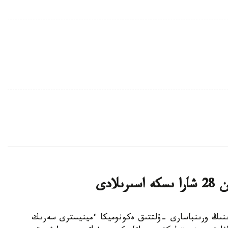
لادى
ەر-ءمينيسترىنىڭ ورىنباسارى -ۇلتتىق ەكونوميكا ءمينيسترى سەرىك