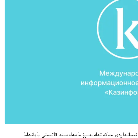
ىسانداردى جەكەشەلەندىرۋ ماسەلەسىنە قاتىستى بايانداما