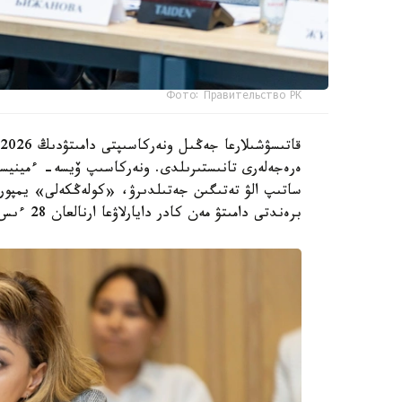
Фото: Правительство РК
ەرەجەلەرى تانىستىرىلدى. ونەركاسىپ ۆيسە- ءمينيست
ساتىپ الۋ تەتىگىن جەتىلدىرۋ، «كولەڭكەلى» يمپور
برەندتى دامىتۋ مەن كادر دايارلاۋعا ارنالعان 28 ءىس-شارانى قامتيدى.