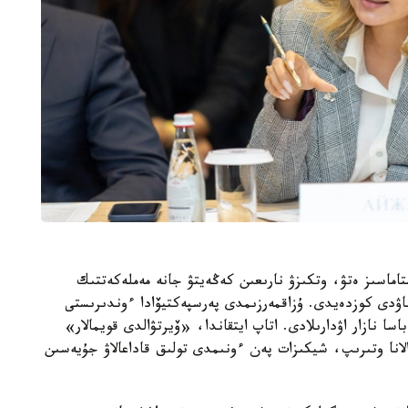
تاماسىز ەتۋ، وتكىزۋ نارىعىن كەڭەيتۋ جانە مەملەكەتتىك
ۋدى كوزدەيدى. ۇزاقمەرزىمدى پەرسپەكتيۆادا ءوندىرىستى
سا نازار اۋدارىلادى. اتاپ ايتقاندا، «ۆيرتۋالدى قويمالار»
انا وتىرىپ، شيكىزات پەن ءونىمدى تولىق قاداعالاۋ جۇيەسىن