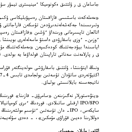
جاساعان ق ر ۇلتتىق ەكونوميكا ءمينيسترى تيمۋر سۇلە
وتىرىسىندا جەكەشەلەندىرۋدەن تۇسكەن قاراجاتتى ۇلت
اتالعان تاپسىرمانى ورىنداۋ ءۇشىن «قازاقستان رەسپۋ
ءوزىن- ءوزى باسقارۋدى دامىتۋ ماسەلەلەرى بويىنشا و
اياسىندا بيۋدجەتتىك كودەكسپەن «مەملەكەتتىك مۇلى
ق ر پارلامەنت سەناتى تاراپىنان قولداۋعا يە بولدى
ونىڭ ايتۋىنشا، ۇلتتىق باسقارۋشى حولدينگتەر قۇرام
ناتيجەسىنە بايلانىستى بولماق.
دوللارىنا دەيىن قۇراۋى مۇمكىن»، - دەدى سۇلەيمەنو
اۆتور: مارلان جيەمباي