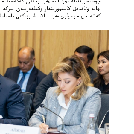
جۇمانعاريننىڭ توراعالىعىمەن وتكەن كەڭەستە ج
كەشەندى جوسپارى مەن سالانىڭ وزەكتى ماسەلەلەر