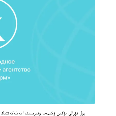
بۇل تۋرالى بۇگىن ۇكىمەت وتىرىسىندا مەملەكەتتىك ن