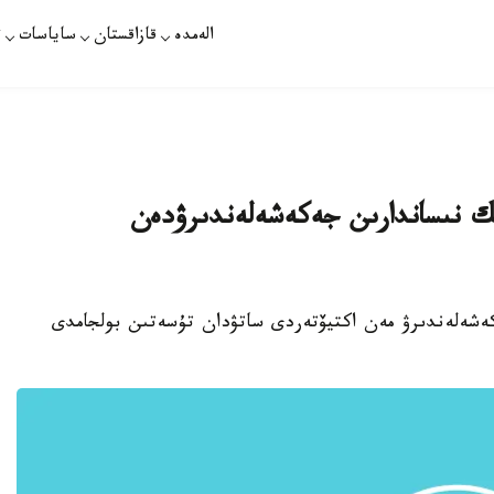
الەمدە
قازاقستان
ساياسات
ت
ك نىساندارىن جەكەشەلەندىرۋدەن
كەشەلەندىرۋ مەن اكتيۆتەردى ساتۋدان تۇسەتىن بولجامدى