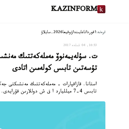
KAZINFORM
ترەند:
اقوردا
تاعايىنداۋ
وقيعا
2026-سايلاۋ
16:53, 04 شىلدە 2017
ت. سۇلەيمەنوۆ مەملەكەتتىك مەنشى
تۇسەتىن تابىس كولەمىن اتادى
استانا. قازاقپارات - مەملەكەتتىك مەنشىكتى جە
تابىس 4-7 ميلليارد ا ق ش دوللارىن قۇرايدى.