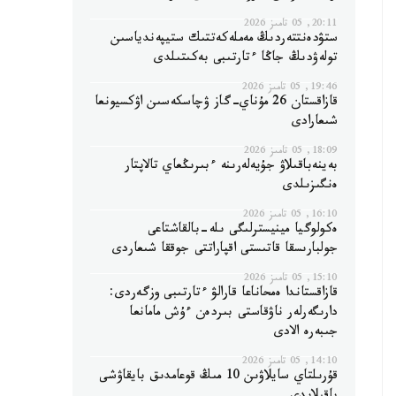
20:11, 05 تامىز 2026
ستۋدەنتتەردىڭ مەملەكەتتىك ستيپەندياسىن
تولەۋدىڭ جاڭا ءتارتىبى بەكىتىلدى
19:46, 05 تامىز 2026
قازاقستان 26 مۇناي-گاز ۋچاسكەسىن اۋكسيونعا
شىعارادى
18:09, 05 تامىز 2026
بەينەباقىلاۋ جۇيەلەرىنە ءبىرىڭعاي تالاپتار
ەنگىزىلدى
16:10, 05 تامىز 2026
ەكولوگيا مينيسترلىگى ىلە-بالقاشتاعى
جولبارىسقا قاتىستى اقپاراتتى جوققا شىعاردى
15:10, 05 تامىز 2026
قازاقستاندا ەمحاناعا قارالۋ ءتارتىبى وزگەردى:
دارىگەرلەر ناۋقاستى بىردەن ءۇش مامانعا
جىبەرە الادى
14:10, 05 تامىز 2026
قۇرىلتاي سايلاۋىن 10 مىڭ قوعامدىق بايقاۋشى