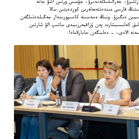
تتىرۋ، جەرگىلىكتەندىرۋ، جۇمىس ورنىن اشۋ جانە
ەستىڭ قارسى مىندەتتەمەلەرىن كوزدەيتىن سالا
سىمىن ەنگىزۋ. ونىڭ ەسەسىنە كاسىپورىندار جەڭىلدەتىلگەن
لىق كەلىسىمشارت پەن ۇزاقمەرزىمدى ساتىپ الۋ شارتىن
نە الادى، - دەلىنگەن حابارلامادا.