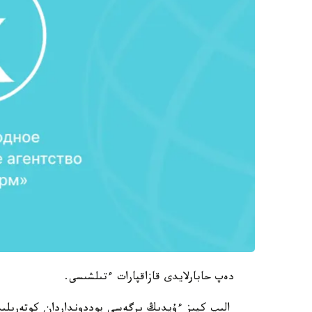
دەپ حابارلايدى قازاقپارات ءتىلشىسى.
الىپ كيىز ءۇيدىڭ ىرگەسى پوددونداردان كوتەرىلىپ 