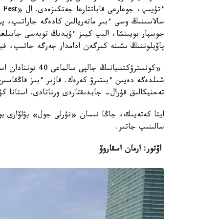
سالاسىنىڭ وسى ءبىر ماتەريالىن كادەگە جاراتىپ، پر
جوسپار بويىنشا، الىپ كيىز ءۇيدىڭ توبەسى جابىلعان
پاۆيلوننىڭ ىشىنە كىرگەن ادامدار جەرگە جاتىپ، فيل
شىلدەگە دەيىن ءبىتىرۋ كەرەك. قازىر ءبىز قاڭقاسىن 
تەحنيكالىق قۇرال- جابدىقتاردى ورناتادى. استانا ك
ايتا كەتەيىك، جاڭا نىسان «نۇرلى جول» بۋلۆارى 
سالىنىپ جاتىر.
اۆتور: ارمان اسقاروۆ