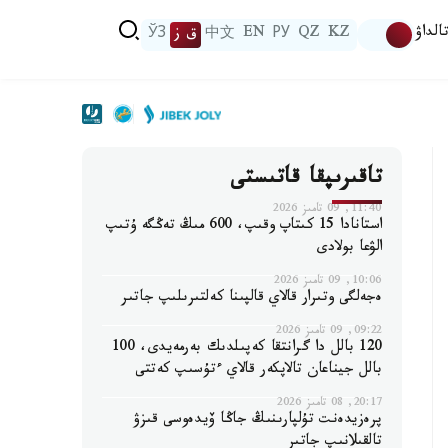
الداۋ
KZ
QZ
РУ
EN
中文
ق ز
ЎЗ
تاقىرىپقا قاتىستى
11:40, 09 تامىز 2026
استانادا 15 كىتاپ وقىپ، 600 مىڭ تەڭگە ۇتىپ
الۋعا بولادى
10:06, 09 تامىز 2026
ەجەلگى وتىرار قالاي قالپىنا كەلتىرىلىپ جاتىر
09:22, 09 تامىز 2026
120 بالل دا گرانتقا كەپىلدىك بەرمەيدى، 100
بالل جيناعان تالاپكەر قالاي ءتۇسىپ كەتتى
20:17, 08 تامىز 2026
پرەزيدەنت تۇلپارىنىڭ جاڭا ۆيدەوسى قىزۋ
تالقىلانىپ جاتىر