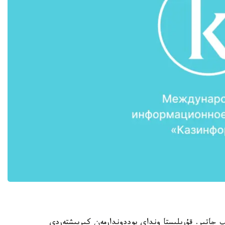
جاتىر. قۇرىلىستا ونداي پوددوندارمەن كىرپىشتەردى