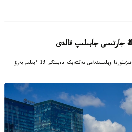
قىزىلوردا. KAZINFORM - بيىل قاڭتار ايىندا قىزىلوردا وبلىسىنداعى مەكتەپكە دەيىنگى 13 ءبىلىم بەرۋ