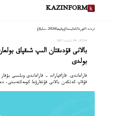
KAZINFORM
ترەند:
اقوردا
تاعايىنداۋ
وقيعا
2026-سايلاۋ
07:54, 04 شىلدە 2017
بالانى قۇدىقتان الىپ شىقپاق بولعا
بولدى
قاراعاندى. قازاقپارات - قاراعاندى وبلىسى بۇقار
قۇلاپ كەتكەن بالانى قۇتقارۋعا كومەكتەستى، دەپ