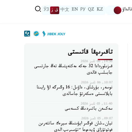
الداۋ
KZ
QZ
РУ
EN
中文
ق ز
ЎЗ
تاقىرىپقا قاتىستى
14:56, 06 تامىز 2026
قىزىلوردادا 32 جەكە مەكتەپتىڭ تەڭ جارتىسى
جابىلىپ قالدى
10:07, 06 تامىز 2026
نوسەر، بۇرشاق، داۋىل: 16 وڭىرگە اۋا رايىنا
بايلانىستى ەسكەرتۋ جاسالدى
11:40, 05 تامىز 2026
سەكسەن باتىردىڭ كىسەسى
09:07, 05 تامىز 2026
تيان-شان قوڭىر ايۋىنىڭ سيرەك ساتتەرىن
فوتوتۇزاق ۆيدەوعا ءتۇسىرىپ الدى