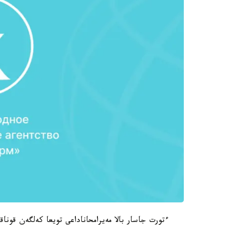
ءتورت جاسار بالا مەيرامحاناداعى تويعا كەلگەن قونا