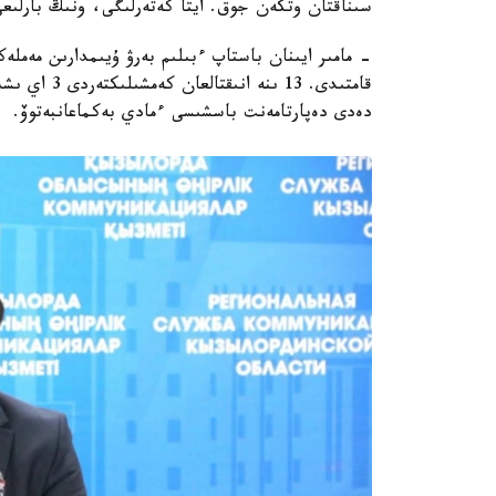
سىناقتان وتكەن جوق. ايتا كەتەرلىگى، ونىڭ بارلىعى
قامتىدى. 13 
دەدى دەپارتامەنت باسشىسى ءمادي بەكماعانبەتوۆ.