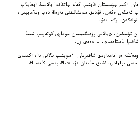
ان. اكىم جۇمىستان قايتىپ كەلە جاتقاندا بالانىڭ ايعايلاپ
اپ كەتكەن ەكەن. قۇدىق سونشالىقتى تەرەڭ دەپ ويلاماپپىن،
لەگەن ىرگەبايەۆ.
ەن تۇسكەن. «بالانى وزدىگىممەن جوعارى كوتەرىپ شىعا
شاقىرا باستادىم»، - دەدى ول.
مەككە ەر ادامداردى شاقىرعان. ءسويتىپ بالانى دا، اكىمدى
قاجەتى بولمادى. اشىق جاتقان قۇدىقتىڭ يەسى كافەنىڭ