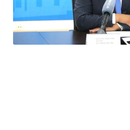
وبلىسىندا 32 جەكە مەكتەپ بار بولاتىن. ارادا جارتى جىل وتپەي جاتىپ سونىڭ تەڭ
ءوز ءوتىنىشى نەگىزىندە قۇرىلتايشىنىڭ شەشىمىمەن جۇمىسىن توقتاتتى.
ليتسەنزياسى بار، ءبىراق ءبىلىم بەرۋ قىزمەتىن توقتاتقان جەكە مەكتەپتەر سانى - 12. بۇگىنگى كۇنى 16 جەكە
 دەدى دەپارتامەنت باسشىسى.
 تىس 13 تەكسەرۋ جۇرگىزىلدى.
ى ارتىق جۇمىسقا تارتۋ، كەيبىر كونكۋرستىق قۇجاتتاردىڭ