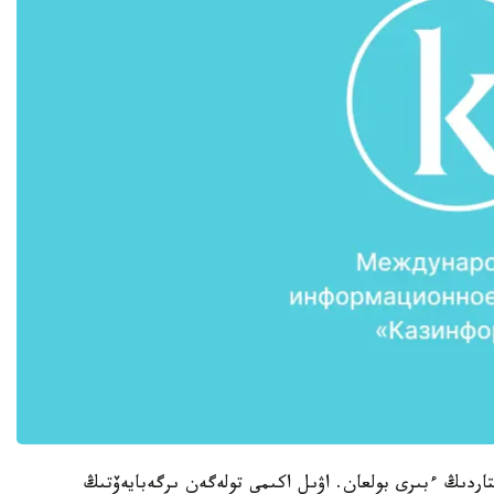
قتاردىڭ ءبىرى بولعان. اۋىل اكىمى تولەگەن ىرگەبايەۆتىڭ