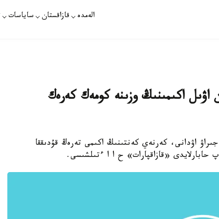
الەمدە
قازاقستان
ساياسات
ت
ن اۋىل اكىمىنىڭ وزىنە كومەك كەرەك
 جىراۋ اۋدانى، كەرنەي كەنتىنىڭ اكىمى تەرەڭ قۇدىققا
 حابارلايدى «قازاقپارات» ح ا ا ءتىلشىسى.