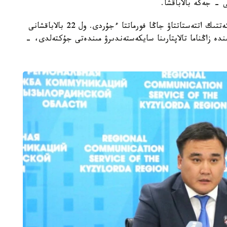
 - جەكە بالاباقشا.
- مامىر ايىنان باستاپ ءبىلىم بەرۋ ۇيىمدارىن مەملەكەتتىك اتتەستاتتاۋ جاڭا فورماتتا ءجۇردى. ول 22 بالاباقشانى
ىنە انىقتالعان كەمشىلىكتەردى 3 اي ىشىندە زاڭناما تالاپتارىنا سايكەستەندىرۋ مىندەتى جۇكتەلدى، -