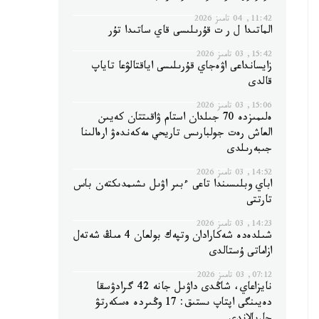
11:42, 04 تامىز 2026
الماتىدا ل ر ت قۇرىلىسى قاي ساتىدا تۇر
15:42, 03 تامىز 2026
زايسانداعى اۋەجاي قۇرىلىسى اياقتالۋعا تاياپ
قالدى
15:06, 03 تامىز 2026
ەلىمىزدە 70 جىلدان استام ۋاقىتتان كەيىن
العاش رەت جولبارىس تاريحي مەكەندەۋ ارەالىنا
جىبەرىلدى
14:52, 03 تامىز 2026
اباي وبلىسىندا تاعى ءبىر اۋىل ىشىمدىكتەن باس
تارتتى
14:23, 03 تامىز 2026
شىلدەدە شەكارادان وتپەك بولعان 4 مىڭ شەتەل
ازاماتى ۇستالدى
07:12, 03 تامىز 2026
نايزاعاي، شاڭدى داۋىل جانە 42 گرادۋسقا
دەيىنگى اپتاپ ىستىق: 17 وڭىردە ەسكەرتۋ