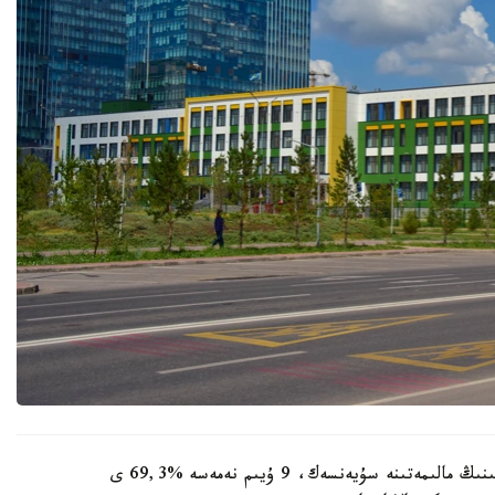
وبلىستىق ءبىلىم ساپاسىن قامتاماسىز ەتۋ دەپارتامەنتىنىڭ مالىمەتىنە سۇيەنسەك، 9 ۇيىم نەمەسە %69,3 ى