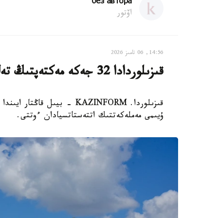
без автора
اۆتور
14:56, 06 تامىز 2026
قىزىلوردادا 32 جەكە مەكتەپتىڭ تەڭ جارتىسى جابىلىپ قالدى
ۇيىمى مەملەكەتتىك اتتەستاتسيادان ءوتتى.