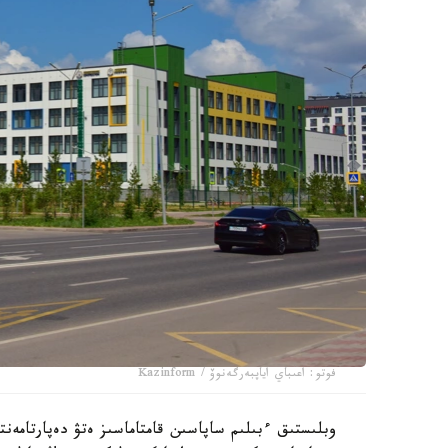
فوتو: اعىباي اياپبەرگەنوۆ / Kazinform