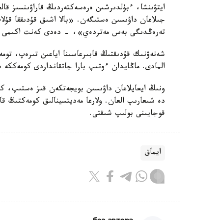
ايتۋىنشا، ءبۇلدىرشىن ەرەسەكتەردىڭ قاراۋىنسىز قالع
جىلاعان داۋىسىن ەستىگەن. «بالا اشىق قۇدىققا قۇل
تەرەڭدىگى بەس مەتردەي»، - دەدى كەنت اكىمى تو
شەنەۋنىك قۇدىقتىڭ قابىرعاسىنا اياعىن تىرەپ، توم
المادى. ماڭايدان ءوتىپ بارا جاتقانداردى كومەككە 
ونىڭ ايعايلاعان داۋىسىن بويجەتكەن قىز ەستىپ، كو
دە شىعارىپ العان. ولارعا مەديتسينالىق كومەكتىڭ 
قوجايىنى بولىپ شىقتى.
ايماق