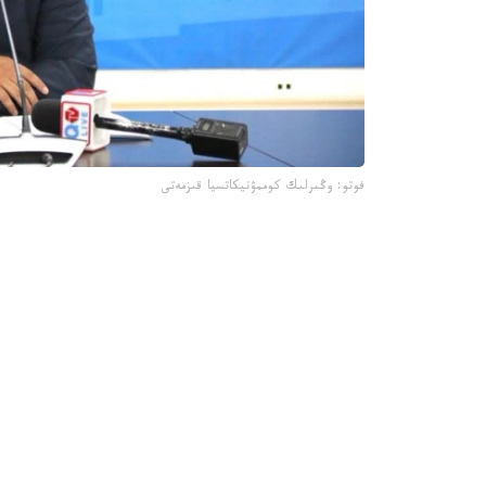
فوتو: وڭىرلىك كوممۋنيكاتسيا قىزمەتى
جىل باسىندا قىزىلوردا 
جارتىسى جابىلدى.
- قاڭتار- اقپان ايلارىندا 4 ى 
مەكتەپ ءبىلىم بەرۋ قىزمەتىن كورسەتىپ كەلەدى، -
وسى ۋاقىت ىشىندە جەكە ازاماتتاردىڭ جولدانىمى بويىنشا جوسپاردان
- مۇنداي تەكسەرۋگە جەكە مەكتەپتەردە مۇعالىمدەرد