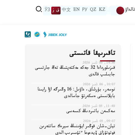
الداۋ
KZ
QZ
РУ
EN
中文
ق ز
ЎЗ
تاقىرىپقا قاتىستى
14:56, 06 تامىز 2026
قىزىلوردادا 32 جەكە مەكتەپتىڭ تەڭ جارتىسى
جابىلىپ قالدى
10:07, 06 تامىز 2026
نوسەر، بۇرشاق، داۋىل: 16 وڭىرگە اۋا رايىنا
بايلانىستى ەسكەرتۋ جاسالدى
11:40, 05 تامىز 2026
سەكسەن باتىردىڭ كىسەسى
09:07, 05 تامىز 2026
تيان-شان قوڭىر ايۋىنىڭ سيرەك ساتتەرىن
فوتوتۇزاق ۆيدەوعا ءتۇسىرىپ الدى