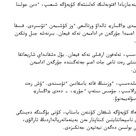
ەجازبادا اقتوبەلىك كەلىنشەك كۇيەۋگە شىعىپ، ءدىن جولىنا
نىمدى «اڭسار» تالداۋ ورتالىعى ءوز كۇشىمەن ءتۇسىردى. قىسقا
نەن تۇرادى. 16 جاسىندا جات اعىمدا جۇرگەن ەر اداممەن نەكە قيعان. بىرنەشە جىل وتكەن
سىپ، تەلەفون ارقىلى نەكە قيعان. بۇل ەشقانداي شاريعاتقا
شى رەت تاعى جات اعىم جەتەگىندە جۇرگەن اداممەن
ن.
ەن تىلدەسىپ، ءوزىنىڭ قاتە باسقانىن ءتۇسىندى. ءۇش رەت
گە ارالاسىپ، جۇمىس ىستەپ ءجۇر»، - دەدى «اڭسار»
سۇلەيمەنوۆ.
نشەك كۇيەۋگە شىققان كۇننەن باستاپ، كۇنى بۇگىنگە دەيىنگى
ناسيحاتتايتىن كىتاپتار مەن بەينەماتەريالداردىڭ تارالۋى،
ى بولسىن دەگەن نيەتپەن جەتكىزدى.