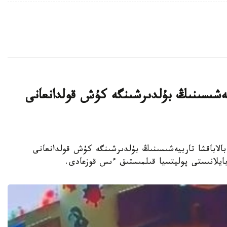
بيەشىسىنىڭ بۇلدىرشىنگە كۇش قولدانعانى
جەكەمەنشىك بالاباقشا تاربيەشىسىنىڭ بۇلدىرشىنگە كۇش قولدانعانى
 بايلانىستى پوليتسيا قىلمىستىق ءىس قوزعادى.