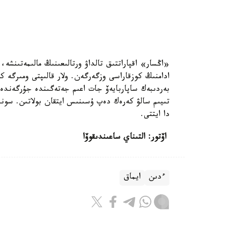
ادامنىڭ كوزقاراسى وزگەرگەن. ولار قالىپتى ومىرگە ك
بەردىبەك ساپاربايەۆ جات اعىم جەتەگىندە جۇرگەندە
تىيىم سالۋ كەرەك دەپ ۇسىنىس ايتقان بولاتىن. سونى
دا ايتتى.
اۆتور: التىناي ساعىندىقوۆا
ءدىن
ايماق