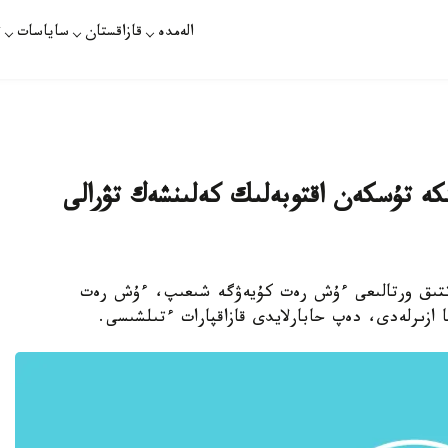
الەمدە
قازاقستان
ساياسات
ت
كە تۇسكەن اقتوبەلىك كەلىنشەك تۋرالى
اراتتىق ورتالىعى ءۇش رەت كۇيەۋگە شىعىپ، ءۇش رەت
ا ازىرلەدى، دەپ حابارلايدى قازاقپارات ءتىلشىسى.