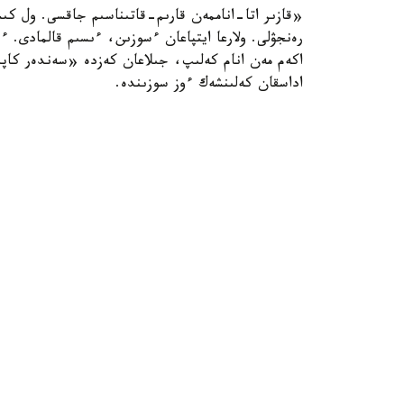
«قازىر اتا-اناممەن قارىم-قاتىناسىم جاقسى. ول كىس
رەنجۋلى. ولارعا ايتپاعان ءسوزىن، ءىسىم قالمادى. 
اكەم مەن انام كەلىپ، جىلاعان كەزدە «سەندەر كا
اداسقان كەلىنشەك ءوز سوزىندە.