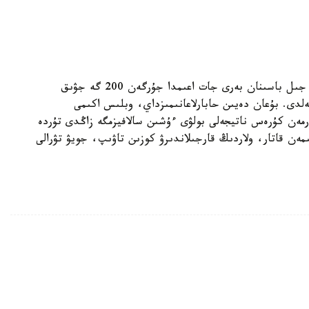
«اڭسار» اقپاراتتىق تالداۋ ورتالىعىنىڭ مالىمەتىنشە، جىل باسىنان بەرى جات اعىمدا جۇرگەن 200 گە جۋىق
ەلدى. بۇعان دەيىن حابارلاعانىمىزداي، وبلىس اكىمى
رمەن كۇرەس ناتيجەلى بولۋى ءۇشىن سالافيزمگە زاڭدى تۇردە
مەن قاتار، ولاردىڭ قارجىلاندىرۋ كوزىن تاۋىپ، جويۋ تۋرالى