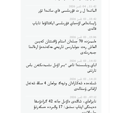
11:42, 04 تامىز 2026
الماتىدا ل ر ت قۇرىلىسى قاي ساتىدا تۇر
15:42, 03 تامىز 2026
زايسانداعى اۋەجاي قۇرىلىسى اياقتالۋعا تاياپ
قالدى
15:06, 03 تامىز 2026
ەلىمىزدە 70 جىلدان استام ۋاقىتتان كەيىن
العاش رەت جولبارىس تاريحي مەكەندەۋ ارەالىنا
جىبەرىلدى
14:52, 03 تامىز 2026
اباي وبلىسىندا تاعى ءبىر اۋىل ىشىمدىكتەن باس
تارتتى
14:23, 03 تامىز 2026
شىلدەدە شەكارادان وتپەك بولعان 4 مىڭ شەتەل
ازاماتى ۇستالدى
07:12, 03 تامىز 2026
نايزاعاي، شاڭدى داۋىل جانە 42 گرادۋسقا
دەيىنگى اپتاپ ىستىق: 17 وڭىردە ەسكەرتۋ