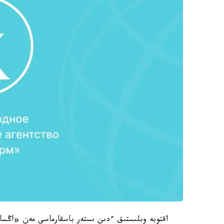
اقتوبە وبلىستىق ءدىن ىستەر باسقارماسى مەن «اڭسار