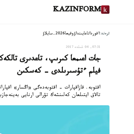
KAZINFORM
ترەند:
اقوردا
تاعايىنداۋ
وقيعا
2026-سايلاۋ
07:31, 04 شىلدە 2017
جات اعىمعا كىرىپ، تاعدىرى تالكەك
فيلم ءتۇسىرىلدى - كەسكىن
اقتوبە. قازاقپارات - اقتوبەدەگى «اڭسار» اقپ
تالاق ايتىلعان كەلىنشەك تۋرالى ارنايى بەينەجازب