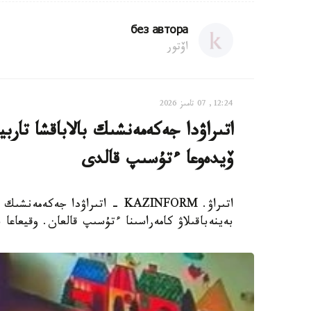
без автора
اۆتور
12:24, 07 تامىز 2026
اتىراۋدا جەكەمەنشىك بالاباقشا تار
ۆيدەوعا ءتۇسىپ قالدى
اتىراۋ. KAZINFORM - اتىراۋدا 
بەينەباقىلاۋ كامەراسىنا ءتۇسىپ قالعان. وقيعاعا