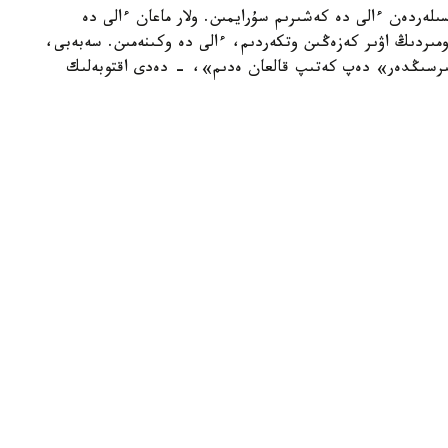
ىلەردەن ءالى دە كەشىرىم سۇرايمىن. ولار ماعان ءالى دە
ءومىردىڭ اۋىر كەزەڭىن وتكەردىم، ءالى دە وكىنەمىن. سەبەبى،
پىرسىڭدەر» دەپ كەتىپ قالعان ەدىم»، - دەدى اقتوبەلىك