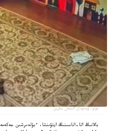
فوتو: ۆيدەودان الىنعان سكرين
بالانىڭ اتا-اناسىنىڭ ايتۋىنشا، ءبۇلدىرشىن جەكەمە