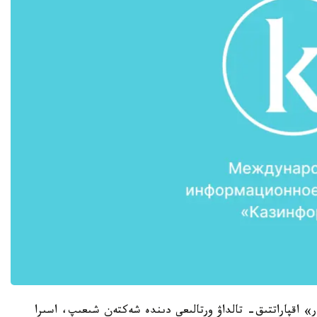
» اقپاراتتىق- تالداۋ ورتالىعى دىندە شەكتەن شىعىپ، اسىرا