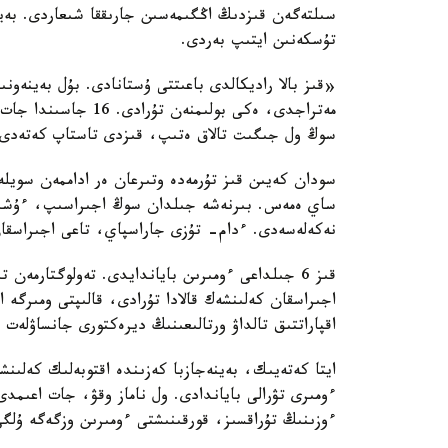
سىلتەگەن قىزدىڭ اڭگىمەسىن جارىققا شىعاردى. بەين
تۇسكەنىن ايتىپ بەردى.
«قىز بالا راديكالدى باعىتتى ۇستانادى. بۇل بەينەو
مەتراجدى، ەكى بولىم
سوڭ ول جىگىت تالاق ەتىپ، قىزدى تاستاپ كەتەدى.
سودان كەيىن قىز تۇرمەدە وتىرعان ەر اداممەن سويلە
ساي ەمەس. بىرنەشە جىلدان سوڭ اجىراسىپ، ءۇشىن
نەكەلەسەدى. ءدام- تۇزى جاراسپاي، تاعى اجىراسقا
قىز 6 جىلداعى ءومىرىن باياندايدى. تەولوگتارم
اجىراسقان كەلىنشەك قالادا تۇرادى، قالىپتى ومىر
اقپاراتتىق تالداۋ ورتالىعىنىڭ ديرەكتورى جانساۋلەت 
ايتا كەتەيىك، بەينەجازبا كەزىندە اقتوبەلىك كەلى
ءومىرى تۋرالى باياندادى. ول ناماز وقۋ، جات اعىمدى 
ءوزىنىڭ تۇراقسىز، قورقىنىشتى ءومىرىن وزگەگە ۇلگ