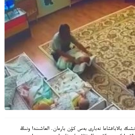
نشىك بالاباقشاعا نەبارى بەس كۇن بارعان. العاشىندا ونىڭ