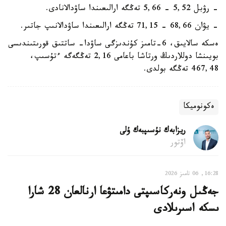
- رۋبل 5,52 - 5,66 تەڭگە ارالىعىندا ساۋدالانادى.
- يۋان 68,66 - 71,15 تەڭگە ارالىعىندا ساۋدالانىپ جاتىر.
ەسكە سالايىق، 6-تامىز كۇندىزگى ساۋدا- ساتتىق قورىتىندىسى
بويىنشا دوللاردىڭ ورتاشا باعامى 2,16 تەڭگەگە ءتۇسىپ،
467,48 تەڭگە بولدى.
ەكونوميكا
ريزابەك نۇسىپبەك ۇلى
اۆتور
16:28, 06 تامىز 2026
جەڭىل ونەركاسىپتى دامىتۋعا ارنالعان 28 شارا
ىسكە اسىرىلادى