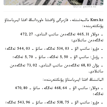
Фото: gazeta.uz
Kurs.kz مالىمەتىنشە، قازىرگى ۋاقىتتا ەلوردانىڭ اقشا ايىرباستاۋ
پۋنكتتەرىندە:
- دوللار 465,31 تەڭگەدەن ساتىپ الىنادى، 472,27
تەڭگەدەن ساتىلادى؛
- ەۋرو: ساتىپ الۋ - 534,03 تەڭگە، ساتۋ - 544,03 تەڭگە؛
- رۋبل: ساتىپ الۋ - 5,50 تەڭگە، ساتۋ - 5,70 تەڭگە؛
- يۋان 68,83 تەڭگەدەن ساتىپ الىنادى، 73,02 تەڭگەدەن
ساتىلادى.
الماتىنىڭ اقشا ايىرباستاۋ پۋنكتتەرىندە:
- دوللار: ساتىپ الۋ - 468,64 تەڭگە، ساتۋ - 470,80
تەڭگە؛
- ەۋرو: ساتىپ الۋ - 538,75 تەڭگە، ساتۋ - 543,96 تەڭگە؛