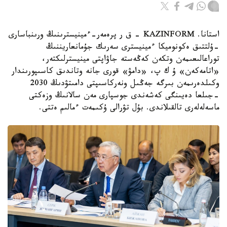
استانا. KAZINFORM - ق ر پرەمەر-ءمينيسترىنىڭ ورىنباسارى
-ۇلتتىق ەكونوميكا ءمينيسترى سەرىك جۇمانعاريننىڭ
توراعالىعىمەن وتكەن كەڭەستە جاۋاپتى مينيسترلىكتەر،
«اتامەكەن» ۇ ك پ، «دامۋ» قورى جانە وتاندىق كاسىپورىندار
وكىلدەرىمەن بىرگە جەڭىل ونەركاسىپتى دامىتۋدىڭ 2030
-جىلعا دەيىنگى كەشەندى جوسپارى مەن سالانىڭ وزەكتى
ماسەلەلەرى تالقىلاندى. بۇل تۋرالى ۇكىمەت ءمالىم ەتتى.