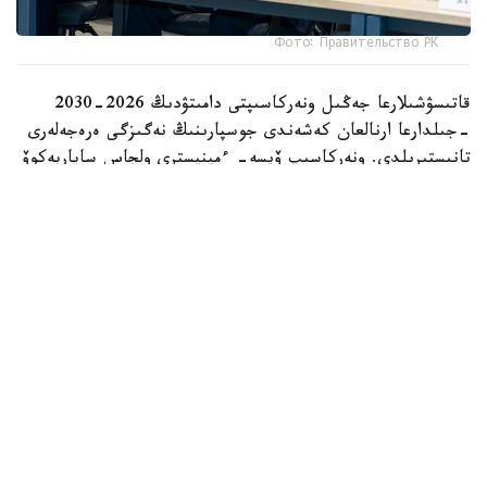
Фото: Правительство РК
قاتىسۋشىلارعا جەڭىل ونەركاسىپتى دامىتۋدىڭ 2026-2030
-جىلدارعا ارنالعان كەشەندى جوسپارىنىڭ نەگىزگى ەرەجەلەرى
تانىستىرىلدى. ونەركاسىپ ۆيسە- ءمينيسترى ولجاس ساپاربەكوۆ
اتاپ وتكەندەي، قۇجات زاڭناما، ساتىپ الۋ تەتىگىن جەتىلدىرۋ،
«كولەڭكەلى» يمپورتقا قارسى ءىس-قيمىل، ينۆەستيتسيا تارتۋ،
وتاندىق برەندتى دامىتۋ مەن كادر دايارلاۋعا ارنالعان 28 ءىس-
شارانى قامتيدى.