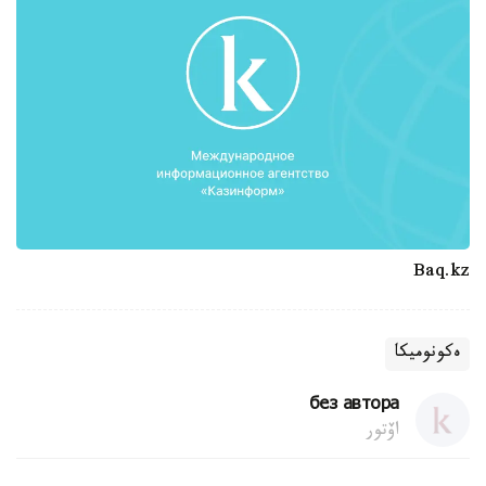
Baq.kz
ەكونوميكا
без автора
اۆتور