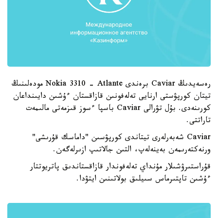
رەسەيدىڭ Caviar برەندى Nokia 3310 - Atlante مودەلىنىڭ
تيتان كورپۋستى ارنايى تەلەفونىن قازاقستان ءۇشىن دايىنداعان
كورىنەدى. بۇل تۋرالى Caviar باسپا ءسوز قىزمەتى مالىمەت
تاراتتى.
Caviar شەبەرلەرى تيتاندى كورپۋسىن "داماسك قۇرىشى"
ورنەكتەرىمەن بەينەلەپ، التىن جالاتىپ ازىرلەگەن.
قۇراستىرۋشىلار مۇنداي تەلەفوندار قازاقستاندىق پاتريوتتار
ءۇشىن تاپتىرماس سىيلىق بولاتىنىن ايتۋدا.