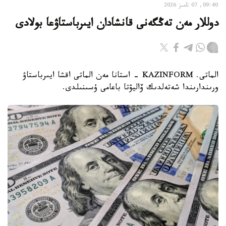
09:40, 07 تامىز 2026
دوللار مەن تەڭگەنى قانشادان ايىرباستاۋعا بولادى
الماتى. KAZINFORM - استانا مەن الماتى اقشا ايىرباستاۋ
ورىندارىندا شەتەلدىك ۆاليۋتا باعامى ۇسىنىلدى.