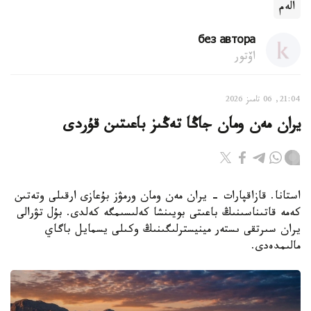
الەم
без автора
اۆتور
21:04, 06 تامىز 2026
يران مەن ومان جاڭا تەڭىز باعىتىن قۇردى
استانا. قازاقپارات - يران مەن ومان ورمۋز بۇعازى ارقىلى وتەتىن
كەمە قاتىناسىنىڭ باعىتى بويىنشا كەلىسىمگە كەلدى. بۇل تۋرالى
يران سىرتقى ىستەر مينيسترلىگىنىڭ وكىلى يسمايل باگاي
مالىمدەدى.