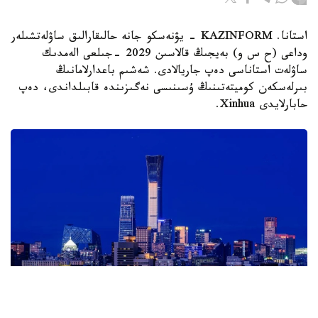
استانا. KAZINFORM - يۋنەسكو جانە حالىقارالىق ساۋلەتشىلەر
وداعى (ح س و) بەيجىڭ قالاسىن 2029 -جىلعى الەمدىك
ساۋلەت استاناسى دەپ جاريالادى. شەشىم باعدارلامانىڭ
بىرلەسكەن كوميتەتىنىڭ ۇسىنىسى نەگىزىندە قابىلداندى، دەپ
حابارلايدى Xinhua.