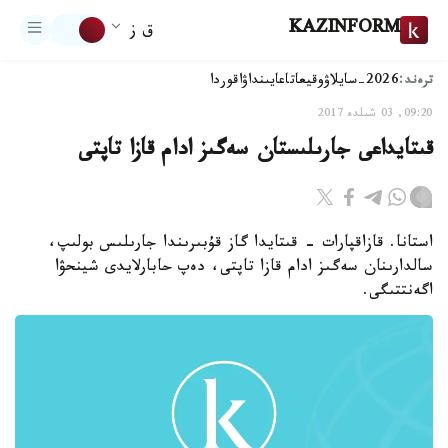
KAZINFORM
ق ز
ترەند:
2026-سايلاۋ
وقيعا
تاعايىنداۋ
اقوردا
09:20, 03 شىلدە 2017
قىتايداعى جارىلىستان سەگىز ادام قازا تاپتى
استانا. قازاقپارات - قىتايدا گاز قۇبىرىندا جارىلىس بولىپ،
سالدارىنان سەگىز ادام قازا تاپتى، دەپ حابارلايدى شينحۋا
اگەنتتىگى.