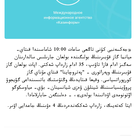
«جەكسەنبى كۇنى تاڭعى ساعات 10:00 شاماسىندا قىتاي-
ميانما گاز قۇبىرىنىڭ بولىگىندە بولعان جارىلىس سالدارىنان
سەگىز ادام قازا تاۋىپ، 35 ادام زارداپ شەكتى. اپات بولعان گاز
قۇبىرىنىڭ وپەراتورى - "پەتروچاينا" قىتاي مۇناي گاز
كورپوراتسياسى. وقيعا قىتايدىڭ وڭتۇستىك باتىسىنداعى گۋيجوۋ
پروۆينسياسىنىڭ شينلۋن ۋەزى شيانسينان- بۋي- مياوسكوگو
اۆتونومدى اۋدانىندا بولدى»، - دەلىنگەن حابارلامادا.
ايتا كەتەيىك، زارداپ شەككەندەردىڭ 4 ەۋىنىڭ جاعدايى اۋىر.