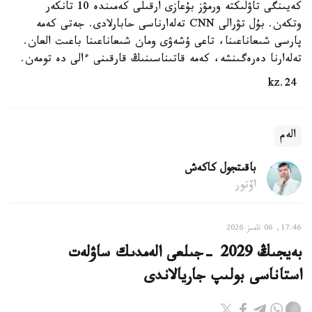
كەيىنگى تاۋلىكتە ورمۋز بۇعازى ارقىلى كەمىندە 10 تانكەر
وتكەن. بۇل تۋرالى CNN تەلەارناسى حابارلادى. جەتى كەمە
پارسى شىعاناعىنا، تاعى ۇشەۋى ومان شىعاناعىنا باعىت العان.
تەلەارنا دەرەگىنشە، كەمە قاتىناسىنىڭ قارقىنى ءالى دە تومەن.
24.kz
الەم
باقىتجول كاكەش
اۆتور
17:46, 06 تامىز 2026
بەيجىڭ 2029 -جىلعى الەمدىك ساۋلەت
استاناسى بولىپ جاريالاندى