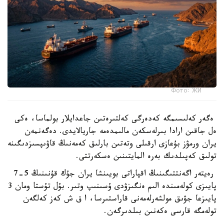
Фото: ЖИ
ەگەر كەلىسىمگە كەدەرگى كەلتىرەتىن جاعدايلار بولماسا، ەكى
ەل جاقىن ارادا بىرلەسكەن مالىمدەمە جاريالايدى. دەگەنمەن
يران ورمۋز بۇعازى ارقىلى وتەتىن بارلىق كەمەنىڭ قاۋىپسىزدىگىنە
تولىق كەپىلدىك بەرە المايتىنىن ەسكەرتتى.
رەيتەر اگەنتتىگىنىڭ اقپاراتى بويىنشا يران جۇك قۇنىنىڭ 5-7
پايىزى كولەمىندە الىم ەنگىزۋدى ۇسىنىپ وتىر. بۇل تۇستا ومان 3
پايىزعا جۋىق مولشەرلەمەنى قاراستىرسا، ا ق ش كەز كەلگەن
تولەمگە قارسى ەكەنىن بىلدىرگەن.