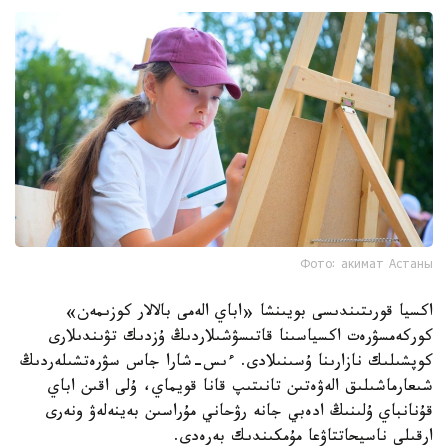
Фото: акимат Астаны
اكسيا قورىتىندىسى بويىنشا «اباي الەمى بالالار كوزىمەن»
كوركەمسۋرەت اكسياسىنا قاتىسۋشىلاردىڭ ۇزدىك تۋىندىلارى
كوپشىلىك نازارىنا ۇسىنىلادى. ءىس-شارا جاس سۋرەتشىلەردىڭ
شىعارماشىلىق الەۋەتىن تانىتىپ قانا قويماي، ۇلى اقىن اباي
قۇنانباي ۇلىنىڭ ادەبي جانە رۋحاني مۇراسىن بەينەلەۋ ونەرى
ارقىلى ناسيحاتتاۋعا مۇمكىندىك بەرەدى.