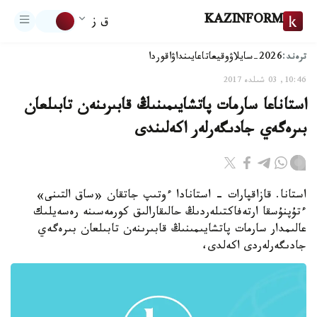
KAZINFORM
ق ز
ترەند:
2026-سايلاۋ
وقيعا
تاعايىنداۋ
اقوردا
10:46, 03 شىلدە 2017
استاناعا سارمات پاتشايىمىنىڭ قابىرىنەن تابىلعان
بىرەگەي جادىگەرلەر اكەلىندى
استانا. قازاقپارات - استانادا ءوتىپ جاتقان «ساق التىنى»
ءتۇپنۇسقا ارتەفاكتىلەردىڭ حالىقارالىق كورمەسىنە رەسەيلىك
عالىمدار سارمات پاتشايىمىنىڭ قابىرىنەن تابىلعان بىرەگەي
جادىگەرلەردى اكەلدى،