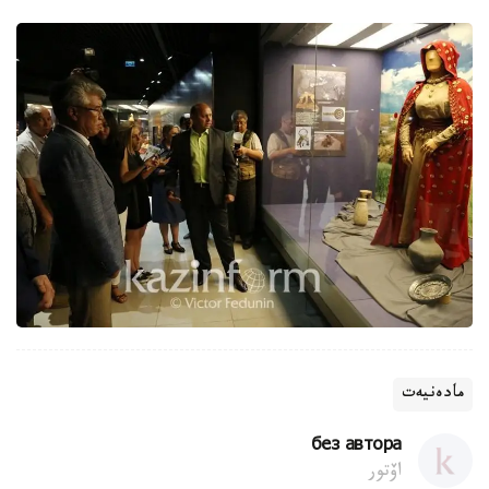
مادەنيەت
без автора
اۆتور