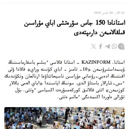
18:10, 06 تامىز 2026
استانادا 150 جاس سۋرەتشى اباي مۇراسىن
قىلقالاممەن دارىپتەدى
استانا. KAZINFORM - استانا قالاسى ءبىلىم باسقارماسىنىڭ
ۇيىمداستىرۋىمەن «10- تامىز - اباي كۇنىنە وراي» قالادا ۇلى
اقىننىڭ ادەبي-رۋحاني مۇراسىن ناسيحاتتاۋعا ارنالعان ونكۇندىك
ءىس-شارالار باستاۋ الدى. سونىڭ اياسىندا «اباي الەمى بالالار
كوزىمەن» اتتى قالالىق كوركەمسۋرەت اكسياسى ءوتتى. بۇل
تۋرالى ەلوردا اكىمدىگى ءمالىم ەتتى.