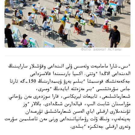
Фото: акимат Астаны
ءىس-شارا ماحامبەت وتەمىس ۇلى اتىنداعى وقۋشىلار سارايىنىڭ
الدىنداعى الاڭدا ءوتتى. اكسيا بارىسىندا قالامىزداعى
جەكەمەنشىك قوسىمشا ءبىلىم بەرۋ ۇيىمدارىنىڭ 150-گە تارتا
جاس سۋرەتشىسى ءبىر مەزەتتە ابايدىڭ ءومىرى،
شىعارماشىلىعى، تابيعات ليريكاسى، قارا سوزدەرى مەن رۋحاني
مۇراسىنان شابىت الىپ، قيالدارىن شىڭدادى. بالالار ءوز
تۋىندىلارى ارقىلى اباي الەمىن شىعارماشىلىق تۇرعىدان
بەينەلەپ، ونىڭ ۇلت رۋحانياتىنداعى ورنى مەن تاعىلىمىن سۋرەت
ونەرى ارقىلى جەتكىزە ءبىلدى.