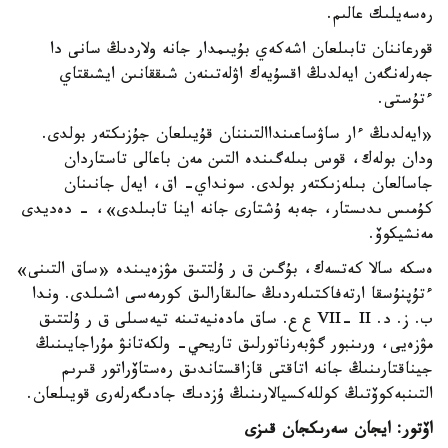
رەسەيلىك عالىم.
قورعاننان تابىلعان اشەكەي بۇيىمدار جانە ولاردىڭ سانى دا
جەرلەنگەن ايەلدىڭ اقسۇيەك اۋلەتىنەن شىققانىن ايشىقتاي
ءتۇستى.
«ايەلدىڭ ءار ساۋساعىنداالتىننان قۇيىلعان جۇزىكتەر بولدى.
ودان بولەك، قوس بىلەگىندە التىن مەن باعالى تاستاردان
جاسالعان بىلەزىكتەر بولدى. سونداي- اق، ايەل جانىنان
كۇمىس ىدىستار، جەبە ۇشتارى جانە اينا تابىلدى»، - دەديدى
مەنشيكوۆ.
ەسكە سالا كەتسەك، بۇگىن ق ر ۇلتتىق مۋزەيىندە «ساق التىنى»
ءتۇپنۇسقا ارتەفاكتىلەردىڭ حالىقارالىق كورمەسى اشىلدى. وندا
ب. ز. د. VII- II ع ع. ساق مادەنيەتىنە تيەسىلى ق ر ۇلتتىق
مۋزەيى، ورىنبور گۋبەرناتورلىق تاريحي- ولكەتانۋ مۇراجايىنىڭ
جيناقتارىنىڭ جانە اتاقتى قازاقستاندىق رەستاۆراتور قىرىم
التىنبەكوۆتىڭ كوللەكسيالارىنىڭ ۇزدىك جادىگەرلەرى قويىلعان.
اۆتور: ايجان سەرىكجان قىزى