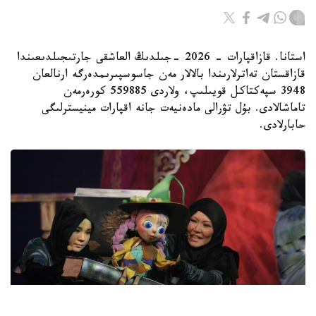
استانا. قازاقپارات - 2026 -جىلدىڭ العاشقى جارتىجىلدىعىندا
قازاقستان تەاترلارىندا بالالار مەن جاسوسپىرىمدەرگە ارنالعان
3948 سپەكتاكل قويىلىپ، ولاردى 559885 كورەرمەن
تاماشالادى. بۇل تۋرالى مادەنيەت جانە اقپارات مينيسترلىگى
حابارلادى.