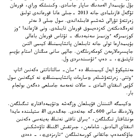
بۇل بۇيىمدار الەمدىك ساپار جاسادى. وكىنىشكە وراي، قورعان
تۇگەل قازىلمادى جانە 2013 -جىلى عانا قورعاندى تولىق
زەرتتەۋ تۋرالى شەشىم قابىلداندى. سول جىلى 3 مەتر
تەرەڭدىكتەن كەزدەيسوق قورعان تابىلدى. ونى قازعاندا ءوز
كوزىمىزگە ءوزىمىز سەنبەدىك - تۇتاس قورعان باعالى
بۇيىمدارعا تولى جانە تابىلعان پاتشايىمنىڭ كيىمى التىن
جاپسىرمالارمەن كومكەرىلگەن. جالپى سانى مىڭنان استام بۇيىم
تاپتىق»، - دەپ ءتۇسىندىردى ول.
مەنشيكوۆ ايەل كيىمىنىڭ دە ءسان- سالتاناتتى ەكەنىن اتاپ
ءوتتى. زەرتتەۋشىلەر «سارمات پاتشايىمىنىڭ» نە كيگەنىن سول
كۇيى انىقتاي المادى - حالات نەمەسە جامىلعى دەگەن بولجام
بار.
«كيىمگە التىننان قۇيىلعان وزگەشە «تۇيمەداقتار» تىگىلگەن.
ولاردىڭ سانى 600-گە جەتەدى. جەڭدەرى اڭ ستيلىندە مايدا
مونشاقتار تىگىلگەن، ءبىراق ناقتى نەنىڭ بەينەسى ەكەنىن
انىقتاي المادىق. شامامەن، جىرتقىش اڭنىڭ تاۋەشكىنى
جاۋكەمدەپ جاتقانى كورسەتىلگەن ءتارىزدى»، - دەدى