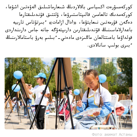
كوركەمسۋرەت اكسياسى بالالاردىڭ شىعارماشىلىق الەۋەتىن اشۋعا،
كوركەمدىك تالعامىن قالىپتاستىرۋعا، ۇلتتىق قۇندىلىقتارعا
دەگەن قۇرمەتىن نىعايتۋعا، «ادال ازامات» ءبىرتۇتاس تاربيە
باعدارلاماسىنىڭ قۇندىلىقتارىن دارىپتەۋگە جانە جاس دارىنداردى
قولداۋعا باعىتتالعان ماڭىزدى مادەني-ءبىلىم بەرۋ باستامالارىنىڭ
ءبىرى بولىپ سانالادى.
Фото: акимат Астаны