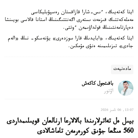
ايتا كەتەيىك، ءىس-شارا قازاقستان رەسپۋبليكاسى
مەملەكەتتىك قىزمەت ىستەرى اگەنتتىگىنىڭ استانا قالاسى بويىنشا
دەپارتامەنتىنىڭ قولداۋىمەن ءوتتى.
ايتا كەتەيىك، «ابايدىڭ قارا سوزدەرى» يۋنەسكو- نىڭ «الەم
جادى» تىزىلىمىنە ەنۋى مۇمكىن.
مادەنيەت
باقىتجول كاكەش
اۆتور
13:07, 06 تامىز 2026
بيىل ەل تەاترلارىندا بالالارعا ارنالعان قويىلىمداردى
560 مىڭعا جۋىق كورەرمەن تاماشالادى