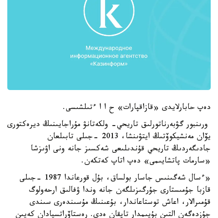
دەپ حابارلايدى «قازاقپارات» ح ا ا ءتىلشىسى.
ورىنبور گۋبەرناتورلىق تاريحي- ولكەتانۋ مۇراجايىنىڭ ديرەكتورى
يۆان مەنشيكوۆتىڭ ايتۋىنشا، 2013 -جىلى تابىلعان
جادىگەردىڭ تاريحي قۇندىلىعى شەكسىز جانە ونى اۋىزشا
«سارمات پاتشايىمى» دەپ اتاپ كەتكەن.
«ءسال شەگىنىس جاسار بولساق، بۇل قورعاندا 1987 -جىلى
قازبا جۇمىستارى جۇرگىزىلگەن جانە وندا ۋفالىق ارحەولوگ
قۇمىرالار، اعاش توستاعاندار، بۇعىنىڭ مۇسىندەرى سىندى
جۇزدەگەن التىن بۇيىمدار تاپقان ەدى. رەستاۆراتسيادان كەيىن