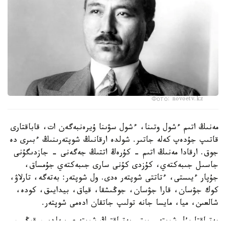
Фото: novoetv.kz
مەنىڭ اتىم ءشول وتىنا، ءشول سۋىنا ۇيرەنبەگەن ات، قاباقتارى
قاتىپ جۇدەپ كەلە جاتىر. شولدە ارقانىڭ شوپتەرىنىڭ ءبىرى دە
جوق. ارقادا مەنىڭ اتىم - كۇرەڭ اتتىڭ جەگەنى - جازدىگۇنى
جاسىل جىبەكتەي، كۇزدى كۇنى سارى جىبەكتەي جۇمساق،
جۇپار ءيىستى، ءتاتتى شوپتەر ەدى. ول شوپتەر: بەتەگە، تارلاۋ،
كوك جۋسان، قارا جۋسان، جوڭىشقا، قياق، بيدايىق، كودە،
شالعىن، ميا، مايسا جانە تولىپ جاتقان ادەمى شوپتەر.
بەتپاقتا بۇل شوپتەر جوق. بەتپاقتىڭ شوپتەرى سەلدىر، قوڭىر،