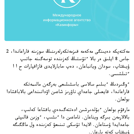
مەكتەپكە دەيىنگى مەكەمە قىزمەتكەرلەرىنىڭ سوزىنە قاراعاندا، 2
جاس 8 ايلىق ەر بالا ءتۇستىڭ كەزىندە توسەگىنە جاتىپ
ۇيىقتاپ، سودان ويانباعان، دەپ حابارلايدى قازاقپارات ح ا ا
ءتىلشىسى.
ءوڭىردىڭ ءبىلىم سالاسى باسشىلىعى بەرگەن مالىمەتكە
قاراعاندا، قايعىلى جاعداي ناۋرىز شاعىن اۋدانىنداعى بالاباقشادا
بولعان.
مارقۇم بولعان ءبۇلدىرشىن ادەتتەگىدەي باقشاعا كەلىپ،
بالالارمەن بىرگە ويناعان. تاماعىن دا ءىشىپ، ءوزىن قالىپتى
جاعدايدا ۇستاعان. الايدا تۇسكى تىنىعۋ كەزىندە ول ماڭگىگە
ۇيىقتاپ كەتە بارعان.