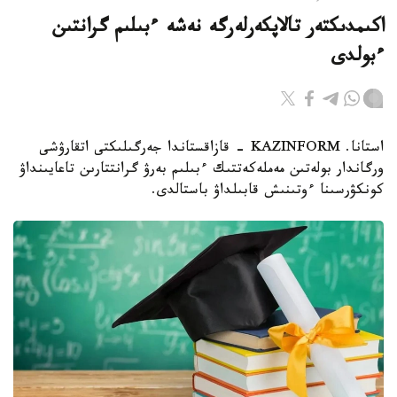
اكىمدىكتەر تالاپكەرلەرگە نەشە ءبىلىم گرانتىن
ءبولدى
استانا. KAZINFORM - قازاقستاندا جەرگىلىكتى اتقارۋشى
ورگاندار بولەتىن مەملەكەتتىك ءبىلىم بەرۋ گرانتتارىن تاعايىنداۋ
كونكۋرسىنا ءوتىنىش قابىلداۋ باستالدى.