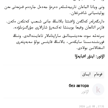
ونى وياتا الماعان تاربيەشىلەر دەرەۋ جەدەل جاردەم قىزمەتى مەن
پوليتسيانى شاقىرتقان.
دارىگەرلەر كەلگەن ۋاقىتتا بالانىڭ جانى شىعىپ كەتكەن ەكەن.
قازىر اتالعان وقيعا بويىنشا تەكسەرۋ شارالارى جۇرگىزىلۋدە.
بىرنەشە سوت مەديتسينالىق ساراپتامالار تاعايىندالدى. ونىڭ
قورىتىندىسىنا سايكەس، بالانىڭ قايتىس بولۋ سەبەپتەرى
انىقتالاتىن بولادى.
اۆتور: اينۇر اقبايەۆا
قوعام
ايماق
без автора
اۆتور
17:51, 08 تامىز 2026