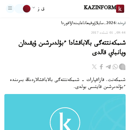
KAZINFORM
ق ز
ترەند:
2026-سايلاۋ
وقيعا
تاعايىنداۋ
اقوردا
09:44, 01 شىلدە 2017
شىمكەنتتەگى بالاباقشادا ءبۇلدىرشىن ۇيقىدان
ويانباي قالدى
شىمكەنت. قازاقپارات - شىمكەنتتەگى بالاباقشالاردىڭ بىرىندە
ءبۇلدىرشىن قايتىس بولدى.