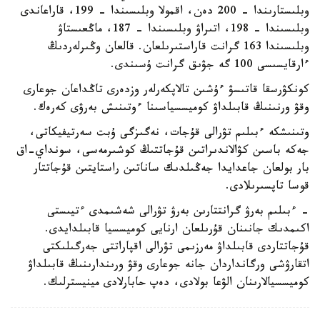
وبلىستارىندا – 200 دەن، اقمولا وبلىسىندا – 199، قاراعاندى
وبلىسىندا – 198، اتىراۋ وبلىسىندا – 187، ماڭعىستاۋ
وبلىسىندا 163 گرانت قاراستىرىلعان. قالعان وڭىرلەردىڭ
ءارقايسىسى 100 گە جۋىق گرانت ۇسىندى.
كونكۋرسقا قاتىسۋ ءۇشىن تالاپكەرلەر وزدەرى تاڭداعان جوعارى
وقۋ ورنىنىڭ قابىلداۋ كوميسسياسىنا ءوتىنىش بەرۋى كەرەك.
وتىنىشكە ءبىلىم تۋرالى قۇجات، نەگىزگى ۇبت سەرتيفيكاتى،
جەكە باسىن كۋالاندىراتىن قۇجاتتىڭ كوشىرمەسى، سونداي-اق
بار بولعان جاعدايدا جەڭىلدىك ساناتىن راستايتىن قۇجاتتار
قوسا تاپسىرىلادى.
- ءبىلىم بەرۋ گرانتتارىن بەرۋ تۋرالى شەشىمدى ءتيىستى
اكىمدىك جانىنان قۇرىلعان ارنايى كوميسسيا قابىلدايدى.
قۇجاتتاردى قابىلداۋ مەرزىمى تۋرالى اقپاراتتى جەرگىلىكتى
اتقارۋشى ورگانداردان جانە جوعارى وقۋ ورىندارىنىڭ قابىلداۋ
كوميسسيالارىنان الۋعا بولادى، دەپ حابارلادى مينيسترلىك.