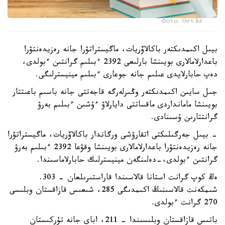
Фото: Gov.kz
بيىل اكىمدىكتەر باكالاۆريات، ماگيستراتۋرا جانە رەزيدەنتۋرا
باعدارلامالارى بويىنشا بارلىعى 2392 ءبىلىم گرانتىن ءبولدى،
دەپ حابارلايدى عىلىم جانە جوعارى ءبىلىم مينيسترلىگى.
جىل سايىن اكىمدىكتەر وڭىرلەرگە قاجەتتى جانە باسىم باعىتتار
بويىنشا مامانداردى ماقساتتى دايارلاۋ ءۇشىن ءبىلىم بەرۋ
گرانتتارىن ۇسىنادى.
- بيىل جەرگىلىكتى اتقارۋشى ورگاندار باكالاۆريات، ماگيستراتۋرا
جانە رەزيدەنتۋرا باعدارلامالارى بويىنشا وقۋعا 2392 ءبىلىم بەرۋ
گرانتىن ءبولدى،-دەلىنگەن مينيسترلىك حابارلاماسىندا.
ەڭ كوپ گرانت استانا قالاسىندا قاراستىرىلعان - 303.
شىمكەنت قالاسىنىڭ اكىمدىگى 285، شىعىس قازاقستان وبلىسى
270 گرانت ءبولدى.
باتىس قازاقستان وبلىسىندا – 211، اباي جانە تۇركىستان