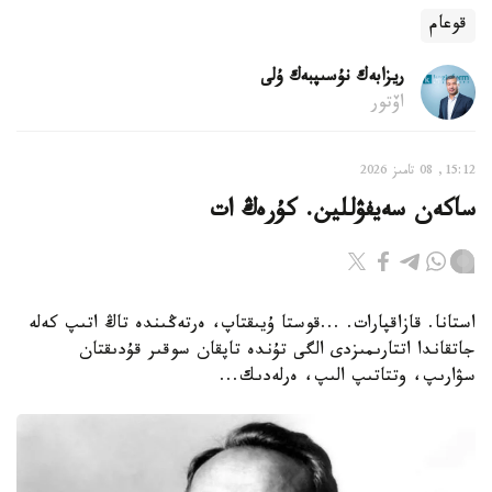
قوعام
ريزابەك نۇسىپبەك ۇلى
اۆتور
15:12, 08 تامىز 2026
ساكەن سەيفۋللين. كۇرەڭ ات
استانا. قازاقپارات. ...قوستا ۇيىقتاپ، ەرتەڭىندە تاڭ اتىپ كەلە
جاتقاندا اتتارىمىزدى الگى تۇندە تاپقان سوقىر قۇدىقتان
سۋارىپ، وتتاتىپ الىپ، ەرلەدىك...