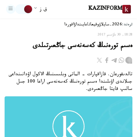
KAZINFORM
ق ز
ترەند:
2026-سايلاۋ
وقيعا
تاعايىنداۋ
اقوردا
18:28, 30 ماۋسىم 2017
ەسىم تورەنىڭ كەسەنەسى جاڭعىرتىلدى
تالدىقورعان. قازاقپارات - الماتى وبلىسىنىڭ الاكول اۋدانىنداعى
جىلاندى اۋىلىندا ەسىم تورەنىڭ كەسەنەسى اراعا 100 جىل
سالىپ قايتا جاڭعىردى.