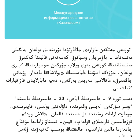
توزىعى جەتكەن مازاردى جاڭارتۋعا مۇرىندىق بولعان بەلگىلى
مەتسەنات - باۋىرجان وسپانوۆ. كەسەنەنى قالپىنا كەلتىرۋ
مەتسەناتتىڭ كوپتەن بەرى ويلاپ جۇرگەن جوسپارىنىڭ ءبىرى
بولعان. جۇزەگە اسۋىنا ەلباسىنىڭ «بولاشاققا باعدار: رۋحاني
جاڭعىرۋ» ماقالاسى سەرپىن بەرگەن، دەپ حابارلايدى قازاقپارات
ءتىلشىسى.
ەسىم تورە 19- عاسىردىڭ اياعى، 20 - عاسىردىڭ باسىندا
ءومىر سۇرگەن. لەپسى وڭىرىندە داۋلەتتى بولىس، قايىرىمدى،
جومارت ازامات رەتىندە ەل ەسىندە قالعان. «الاش وردا»
قوزعالىسىن قارجىلاي قولداپ، قيىن- قىستاۋ زاماندا مۇقتاج
جاندارعا مالىن تاراتىپ، حالىقتىڭ بوسىپ كەتپەۋىنە ۇلەس