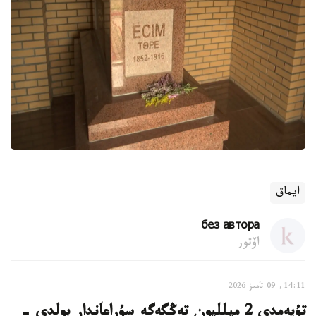
ايماق
без автора
اۆتور
14:11, 09 تامىز 2026
تۇيەمدى 2 ميلليون تەڭگەگە سۇراعاندار بولدى -