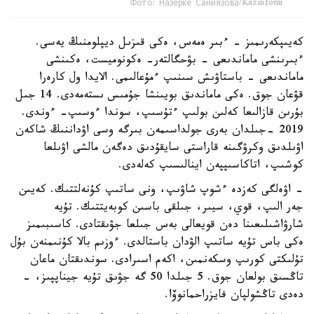
Фото: Назерке Саниязова/Kazinform
كەيىپكەرىمىز - ءبىر ەمەس، ەكى قىزىل ديپلومنىڭ يەسى.
ءبىرىنشى ماماندىعى - بۋحگالتەر- ەكونوميست، ەكىنشى
ماماندىعى - باستاۋىش سىنىپ ءمۇعالىمى. الايدا ول كارەرا
قۋعان جوق. ەكى ماماندىق بويىنشا جۇمىس ىستەمەدى. 14 جىل
بۇرىن قازالىعا كەلىن بولىپ ءتۇسىپ، سوندا ءوسىپ- ءوندى.
2019 -جىلدان بەرى جولداسىمەن بىرگە وسى اۋداننىڭ شاكەن
اۋىلدىق وكرۋگىنە قاراستى سايقۇدىق دەگەن مالشى اۋىلعا
كوشىپ، اتاكاسىپپەن اينالىسىپ كەلەدى.
- اۋەلگى كەزدە ءشوپ شاۋىپ، ونى ساتىپ كۇنەلتتىك. كەيىن
جەر الىپ، قوي، سيىر، جىلقى باسىن كوبەيتتىك. تۇيە
شارۋاشىلىعىنا دەن قويعالى بەس جىلعا جۋىقتادى. كاسىبىمىز
ەكى باس تۇيە ساتىپ الۋدان باستالدى. ءوزىم بالا كۇنىمنەن بۇل
تۇلىكتى كورىپ وسكەنمىن، اكەم اسىرادى. سوندىقتان ماعان
تاڭسىق بولعان جوق. 5 جىلدا 50 گە جۋىق تۇيە جيناپپىز، -
دەدى تاڭشولپان فايزراحمانوۆا.