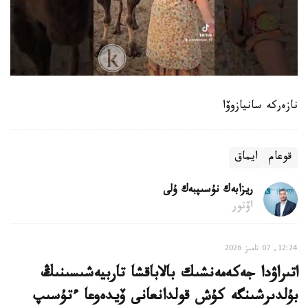
نازەركە سانيازوۆا
قوعام
ايماق
ريزابەك نۇسىپبەك ۇلى
اۆتور
12:24, 07 تامىز 2026
اتىراۋدا جەكەمەنشىك بالاباقشا تاربيەشىسىنىڭ
بۇلدىرشىنگە كۇش قولدانعانى ۆيدەوعا ءتۇسىپ