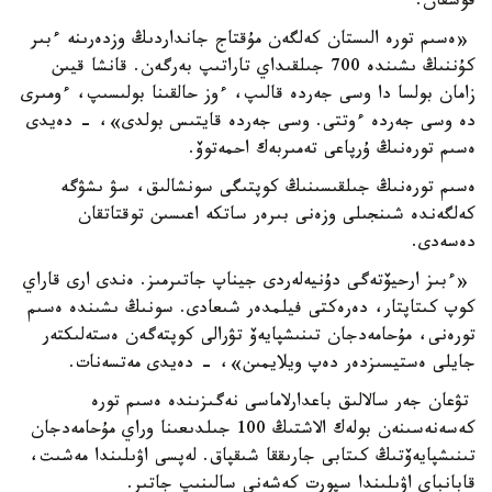
قوسقان.
«ەسىم تورە الىستان كەلگەن مۇقتاج جانداردىڭ وزدەرىنە ءبىر
كۇننىڭ ىشىندە 700 جىلقىداي تاراتىپ بەرگەن. قانشا قيىن
زامان بولسا دا وسى جەردە قالىپ، ءوز حالقىنا بولىسىپ، ءومىرى
دە وسى جەردە ءوتتى. وسى جەردە قايتىس بولدى»، - دەيدى
ەسىم تورەنىڭ ۇرپاعى تەمىربەك احمەتوۆ.
ەسىم تورەنىڭ جىلقىسىنىڭ كوپتىگى سونشالىق، سۋ ىشۋگە
كەلگەندە شىنجىلى وزەنى بىرەر ساتكە اعىسىن توقتاتقان
دەسەدى.
«ءبىز ارحيۆتەگى دۇنيەلەردى جيناپ جاتىرمىز. ەندى ارى قاراي
كوپ كىتاپتار، دەرەكتى فيلمدەر شىعادى. سونىڭ ىشىندە ەسىم
تورەنى، مۇحامەدجان تىنىشپايەۆ تۋرالى كوپتەگەن ەستەلىكتەر
جايلى ەستيسىزدەر دەپ ويلايمىن»، - دەيدى مەتسەنات.
تۋعان جەر سالالىق باعدارلاماسى نەگىزىندە ەسىم تورە
كەسەنەسىنەن بولەك الاشتىڭ 100 جىلدىعىنا وراي مۇحامەدجان
تىنىشپايەۆتىڭ كىتابى جارىققا شىقپاق. لەپسى اۋىلىندا مەشىت،
قابانباي اۋىلىندا سپورت كەشەنى سالىنىپ جاتىر.