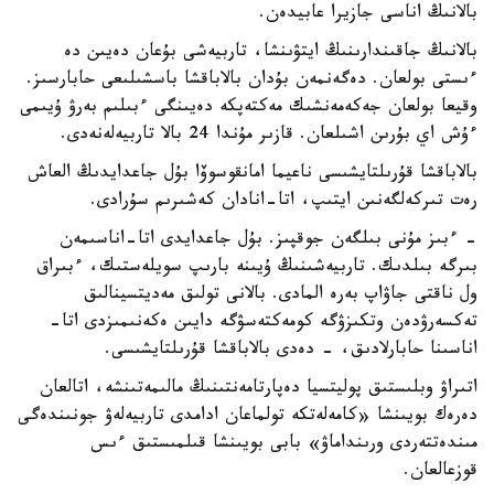
بالانىڭ اناسى جازيرا عابيدەن.
بالانىڭ جاقىندارىنىڭ ايتۋىنشا، تاربيەشى بۇعان دەيىن دە
ءىستى بولعان. دەگەنمەن بۇدان بالاباقشا باسشىلىعى حابارسىز.
وقيعا بولعان جەكەمەنشىك مەكتەپكە دەيىنگى ءبىلىم بەرۋ ۇيىمى
ءۇش اي بۇرىن اشىلعان. قازىر مۇندا 24 بالا تاربيەلەنەدى.
بالاباقشا قۇرىلتايشىسى ناعيما امانقوسوۆا بۇل جاعدايدىڭ العاش
رەت تىركەلگەنىن ايتىپ، اتا-انادان كەشىرىم سۇرادى.
- ءبىز مۇنى بىلگەن جوقپىز. بۇل جاعدايدى اتا-اناسىمەن
بىرگە بىلدىك. تاربيەشىنىڭ ۇيىنە بارىپ سويلەستىك، ءبىراق
ول ناقتى جاۋاپ بەرە المادى. بالانى تولىق مەديتسينالىق
تەكسەرۋدەن وتكىزۋگە كومەكتەسۋگە دايىن ەكەنىمىزدى اتا-
اناسىنا حابارلادىق، - دەدى بالاباقشا قۇرىلتايشىسى.
اتىراۋ وبلىستىق پوليتسيا دەپارتامەنتىنىڭ مالىمەتىنشە، اتالعان
دەرەك بويىنشا «كامەلەتكە تولماعان ادامدى تاربيەلەۋ جونىندەگى
مىندەتتەردى ورىنداماۋ» بابى بويىنشا قىلمىستىق ءىس
قوزعالعان.