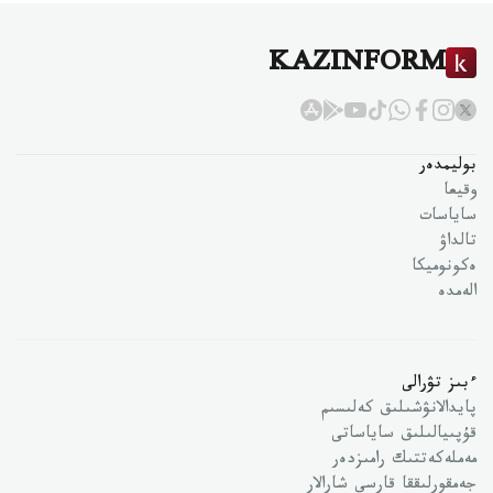
KAZINFORM
بوليمدەر
وقيعا
ساياسات
تالداۋ
ەكونوميكا
الەمدە
ءبىز تۋرالى
پايدالانۋشىلىق كەلىسىم
قۇپىيالىلىق ساياساتى
مەملەكەتتىك رامىزدەر
جەمقورلىققا قارسى شارالار