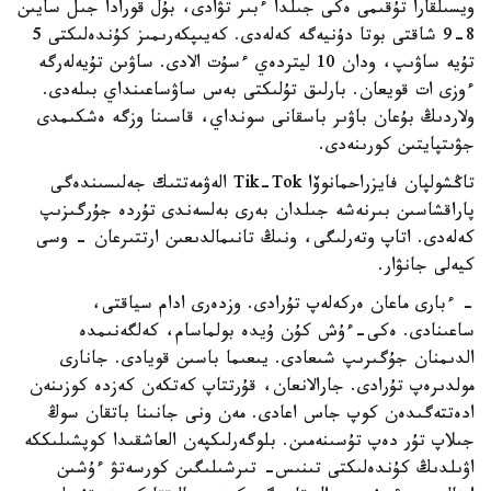
ويسىلقارا تۇقىمى ەكى جىلدا ءبىر تۋادى، بۇل قورادا جىل سايىن
8-9 شاقتى بوتا دۇنيەگە كەلەدى. كەيىپكەرىمىز كۇندەلىكتى 5
تۇيە ساۋىپ، ودان 10 ليتردەي ءسۇت الادى. ساۋىن تۇيەلەرگە
ءوزى ات قويعان. بارلىق تۇلىكتى بەس ساۋساعىنداي بىلەدى.
ولاردىڭ بۇعان باۋىر باسقانى سونداي، قاسىنا وزگە ەشكىمدى
جۋىتپايتىن كورىنەدى.
تاڭشولپان فايزراحمانوۆا Tik-Tok الەۋمەتتىك جەلىسىندەگى
پاراقشاسىن بىرنەشە جىلدان بەرى بەلسەندى تۇردە جۇرگىزىپ
كەلەدى. اتاپ وتەرلىگى، ونىڭ تانىمالدىعىن ارتتىرعان - وسى
كيەلى جانۋار.
- ءبارى ماعان ەركەلەپ تۇرادى. وزدەرى ادام سياقتى،
ساعىنادى. ەكى-ءۇش كۇن ۇيدە بولماسام، كەلگەنىمدە
الدىمنان جۇگىرىپ شىعادى. يىعىما باسىن قويادى. جانارى
مولدىرەپ تۇرادى. جارالانعان، قۇرتتاپ كەتكەن كەزدە كوزىنەن
ادەتتەگىدەن كوپ جاس اعادى. مەن ونى جانىنا باتقان سوڭ
جىلاپ تۇر دەپ تۇسىنەمىن. بلوگەرلىكپەن العاشقىدا كوپشىلىككە
اۋىلدىڭ كۇندەلىكتى تىنىس- تىرشىلىگىن كورسەتۋ ءۇشىن