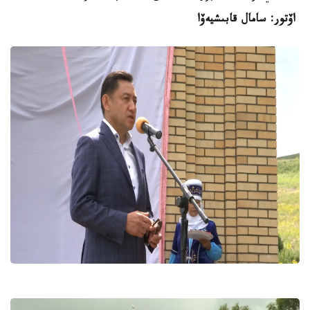
اۆتور: سامال قابىشيەۆا