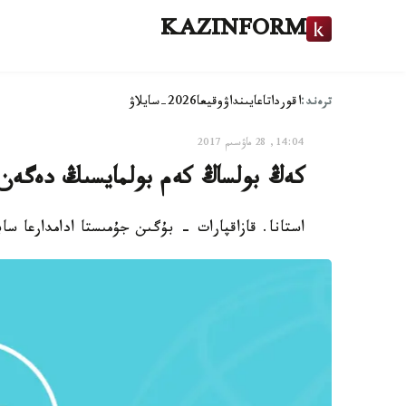
KAZINFORM
ترەند:
اقوردا
تاعايىنداۋ
وقيعا
2026-سايلاۋ
14:04, 28 ماۋسىم 2017
كەڭ بولساڭ كەم بولمايسىڭ دەگەن
استانا. قازاقپارات - بۇگىن جۇمىستا ادامدارعا سا