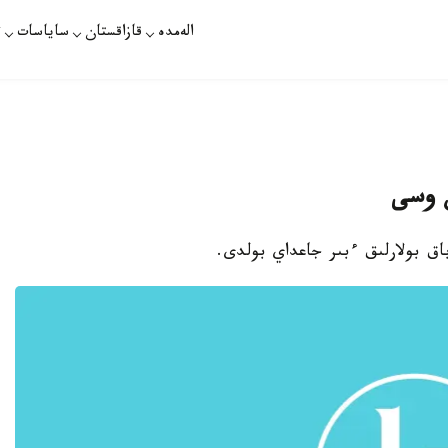
الەمدە
قازاقستان
ساياسات
ت
 وسى
باق بولارلىق ءبىر جاعداي بولدى.