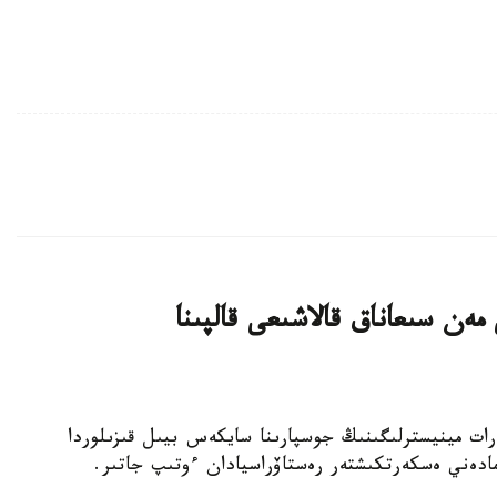
ەن سىعاناق قالاشىعى قالپىنا
نيەت جانە اقپارات مينيسترلىگىنىڭ جوسپارىنا سايكەس بيىل قىزىلوردا
مادەني ەسكەرتكىشتەر رەستاۆراسيادان ءوتىپ جاتىر.