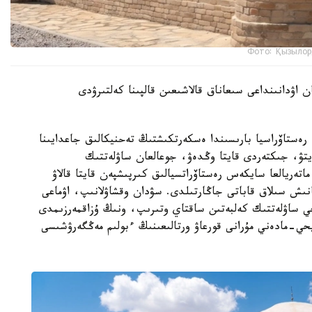
Фото: Қызылор
 اۋدانىنداعى سىعاناق قالاشىعىن قالپىنا كەلتىرۋدى
ەستاۆراسيا بارىسىندا ەسكەرتكىشتىڭ تەحنيكالىق جاعدايىنا
تۋ، جىكتەردى قايتا وڭدەۋ، جوعالعان ساۋلەتتىك
اتەريالعا سايكەس رەستاۆراتسيالىق كىرپىشپەن قايتا قالاۋ
نىش سىلاق قاباتى جاڭارتىلدى. سۋدان وقشاۋلانىپ، اۋماعى
يحي ساۋلەتتىك كەلبەتىن ساقتاي وتىرىپ، ونىڭ ۇزاقمەرزىمدى
حي-مادەني مۇرانى قورعاۋ ورتالىعىنىڭ ءبولىم مەڭگەرۋشىسى