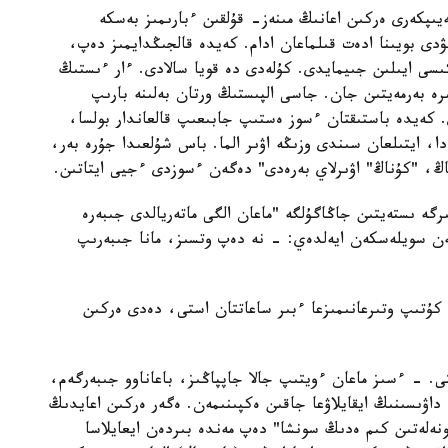
يىپكەرى ەركىن اعانىڭ مىنەز- قۇلقىن ءبارىمىز بەسكە
ۋدى بويىنا ادەت قىلماعان ادام. كەيدە قالجىڭدايمىز دەپ،
سى ايىلىن جىيمايدى. كۇلەدى دە قويا سالادى. ءار ءىستىڭ
ە بەرمەيتىن جان. جاسى الپىستىڭ ورتان بەلىنە بارىپ
 كەيدە باستىقتان ءسوز ەستىپ جابىعىپ قالعاندار بولسا،
ا، ايتىلعان سىندى وزىڭە اۋىر الما. باس شۇلعىدا جۇرە بەر،
ساڭ، "كۇناڭ" اۋىرلاي بەرەدى" دەگەن ءسوزدى ءجيى ايتاتىن.
ە ىستەيتىن جاڭاگۇلگە "ماعان الگى ماتەريالدى جىبەرە
ن سويلەسكەن ايەلدەي: - نە دەپ وتسىز، مانا جىبەرىپ
ىپ وتىرعانىمىزعا ءبىر ساعاتتان استى، دەدى ەركىن
- ءسىز ماعان ءويتىپ جالا جاپپاڭىز، باعاناوو جىبەرگەم،
داۋىسىنىڭ ايقايلاۋعا جاقىن ەكپىنىمەن. ەگەر ەركىن اعايدىڭ
نەلەتىن كىم ەدىڭ سونشا" دەپ مەندە بىردەن ايعايلاسا