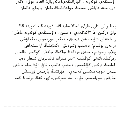
ىسىڭدى كوتەرمە، اقپاراتىڭدى(ماتەريال) العام جوق، ەگەر
. مىنە قاراشى سەنىڭ جولداعانىڭ ماعان بارماي قالعان
ا ونان ءارى قاراي "جالا جاپتىڭ، ءويتتىڭ، ءبويتتىڭ"
راق ەركىن اعا "اكەڭدەي اداممىن، داۋىسىڭدى كوتەرمە ماعان"
 شىققان داۋىسىمەن قيسىق، قىڭىر سوزدەرىن تىڭداۋشى
ر مەن بولسام" دەسىپ وتىردىق. ەكەۋىنىڭ اراسىنداعى
ويلاپ وتىردىم، ەندى ەرەكەڭ جاكەڭ جاقتان كوڭىلى قالعان
اي كىشى ايەلدىڭ زىركىلدەگەنى كوڭىلىنە ءبىر سىزات قالدىرعان شىعار دەپ
اعانىڭ ەركىن كۇلكىسىن ەستىپ قالىپ، نازار اۋدارسام ماناعى
ىممەن سويلەسكىسى كەلمەي، جۇرتتىڭ بارىمەن ۇرىسقان
 جارقىن سويلەسىپ تۇر... ەھ شىركىن-اي، كەڭ بولساڭ كەم