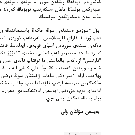
كەتەر ەم. ەرەكەڭ ويتكەن جوق. - بولدى، بولدى داۋ
جىبەرگەن بولساڭ ماعان ەسكەرتىپ قويۋىڭ كەرەك ەدى
جانە سەن ەسكەرتكەن جوقسىڭ.
بۇل ءسوزدى ەستىگەن سوڭ جاكەڭ باسىلعاننىڭ ورنىن
دەپ ۇرىسقا قاراي قارسىلاسىن يتەرمەلەپ كوردى. ءبى
دەگەن سىندى سوزدەن اسپاي قويدى. ايەلدىڭ قاتتى
ءبىزدىڭ دە جىنىمىز كەپ كەتتى. ىشتەي "ءتۇۇۋ ەگە
"تارتىس" از-كەم جالعاستى دا توقتاپ قالدى. مەن 
شىعار، وزىنەن كەمىندە 20 جاست
ويلادىم. ارادا ءبىر ەكى ساعات ۋاقىتتان سوڭ ەركىن 
جاكەڭمەن بىردەمە ايتىپ قاۋقىلداسىپ جاتىر. ەشك
ادامداي بوپ جۇرەتىن ايەلمەن ادەتتەگىدەي ەمەن-
بولمايسىڭ دەگەن وسى عوي.
بەيسەن سۇلتان ۇلى