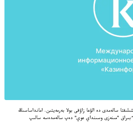
ىقتا سالەمدى دە الۋعا زاۋقى بولا بەرمەيتىن. امانداساسىڭ
بىراق "مىنەزى وسىنداي عوي" دەپ سالەمدەسە سالىپ