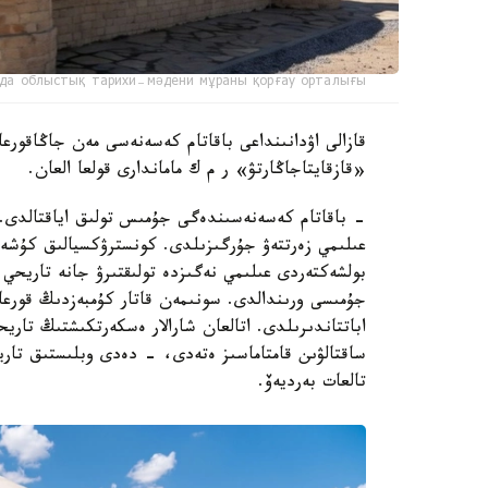
да облыстық тарихи-мәдени мұраны қорғау орталығы
قازالى اۋدانىنداعى باقاتام كەسەنەسى مەن جاڭاقورعان
«قازقايتاجاڭارتۋ» ر م ك ماماندارى قولعا العان.
- باقاتام كەسەنەسىندەگى جۇمىس تولىق اياقتالدى. ر
عىلىمي زەرتتەۋ جۇرگىزىلدى. كونسترۋكسيالىق كۇشەي
بولشەكتەردى عىلىمي نەگىزدە تولىقتىرۋ جانە تاريحي م
جۇمىسى ورىندالدى. سونىمەن قاتار كۇمبەزدىڭ قورعا
اباتتاندىرىلدى. اتالعان شارالار ەسكەرتكىشتىڭ تار
ساقتالۋىن قامتاماسىز ەتەدى، - دەدى وبلىستىق تاري
تالعات بەرديەۆ.