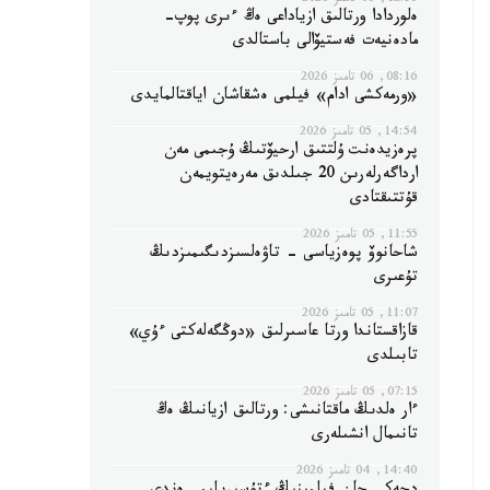
12:56, 06 تامىز 2026
ەلوردادا ورتالىق ازياداعى ەڭ ءىرى پوپ-
مادەنيەت فەستيۆالى باستالدى
08:16, 06 تامىز 2026
«ورمەكشى ادام» فيلمى ەشقاشان اياقتالمايدى
14:54, 05 تامىز 2026
پرەزيدەنت ۇلتتىق ارحيۆتىڭ ۇجىمى مەن
ارداگەرلەرىن 20 جىلدىق مەرەيتويمەن
قۇتتىقتادى
11:55, 05 تامىز 2026
شاحانوۆ پوەزياسى - تاۋەلسىزدىگىمىزدىڭ
تۇعىرى
11:07, 05 تامىز 2026
قازاقستاندا ورتا عاسىرلىق «دوڭگەلەكتى ءۇي»
تابىلدى
07:15, 05 تامىز 2026
ءار ەلدىڭ ماقتانىشى: ورتالىق ازيانىڭ ەڭ
تانىمال انشىلەرى
14:40, 04 تامىز 2026