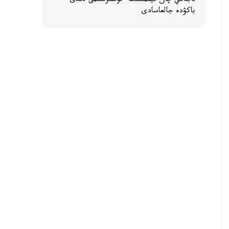
دجەكي چان فيلمىنىڭ ءتۇسىرىلىمى ەندى
باكۋدە جالعاسادى