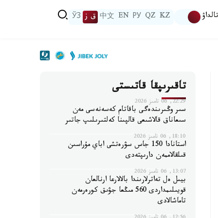
الداۋ
KZ
QZ
РУ
EN
中文
ق ز
ЎЗ
تاقىرىپقا قاتىستى
22:29, 06 تامىز 2026
سىر وڭىرىندەگى باقاتام كەسەنەسى مەن
سىعاناق قالاشىعى قالپىنا كەلتىرىلىپ جاتىر
18:10, 06 تامىز 2026
استانادا 150 جاس سۋرەتشى اباي مۇراسىن
قىلقالاممەن دارىپتەدى
13:07, 06 تامىز 2026
بيىل ەل تەاترلارىندا بالالارعا ارنالعان
قويىلىمداردى 560 مىڭعا جۋىق كورەرمەن
تاماشالادى