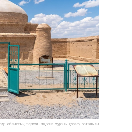
рда облыстық тарихи-мәдени мұраны қорғау орталығы