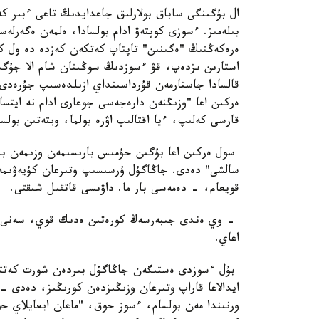
ال بۇگىنگى ساباق بولارلىق جاعدايدىڭ تاعى ءبىر كە
بىلەمىز. ءسوزى كوپتەۋ ادام بولسادا، ەلمەن ەگەرلەس
ەرەكەڭنىڭ "ەگىنىن" تاپتاپ كەتكەن كەزدە دە ول كى
استارىن ىزدەپ، قۋ ءسوزدىڭ سوڭىنان شام الا جۇگىر
قالسادا جاستارمەن قۇرداسىنداي ازىلدەسىپ جۇرەدى.
ەركىن اعا "وزىڭنەن دارەجەسى جوعارى ادام نە ايتساد
قارسى كەلىپ، ءيا اقتالىپ اۋرە بولما، ويتەتىن بول
سول ەركىن اعا بۇگىن جۇمىس بارىسىمەن وزىمەن بىرگ
سالشى" دەدى. جاڭاگۇل ۇرسىسىپ وتىرعان كۇيەۋىمە
قويعام، - دەمەسى بار ما. داۋىسى قاتقىل شىقتى.
- وي ەندى جىبەرسەڭ كورەتىن ەدىك قوي، سەنى كۇت
اعاي.
بۇل ءسوزدى ەستىگەن جاڭاگۇل بىردەن شورت كەتتى. 
ايدالاعا قاراپ وتىرعان وزىڭىزدەن كورىڭىز، دەدى - 
ورنىندا مەن بولسام، ءسوز جوق، "ماعان ايعايلاي جو