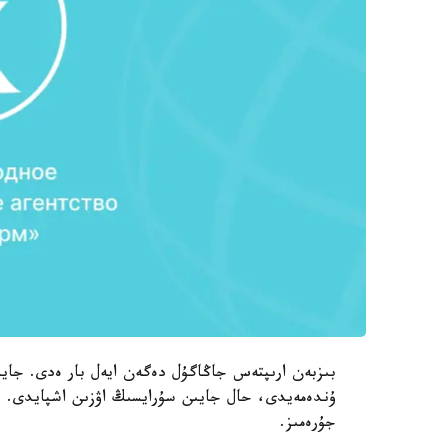
بىزبەن ارىپتەس جاڭاگۇل دەگەن ايەل بار ەدى. جايشىل
ۇندەمەيدى، حال جايىن سۇرايسىڭ اۋزىن اشپايدى. ء
جۇرەمىز.