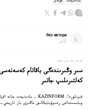
مادەنيەت
قوعام
без автора
اۆتور
22:29, 06 تامىز 2026
سىر وڭىرىندەگى باقاتام كەسەنەسى م
كەلتىرىلىپ جاتىر
قىزىلوردا. KAZINFORM - مادە
وبلىسىنداعى رەسپۋبليكالىق ماڭىزى بار تاريحي-