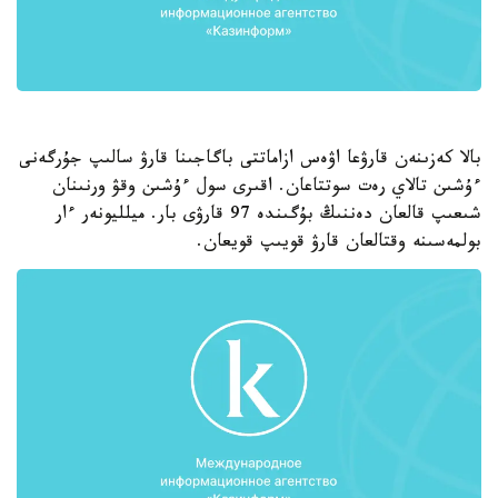
بالا كەزىنەن قارۋعا اۋەس ازاماتتى باگاجىنا قارۋ سالىپ جۇرگەنى
ءۇشىن تالاي رەت سوتتاعان. اقىرى سول ءۇشىن وقۋ ورنىنان
شىعىپ قالعان دەننىڭ بۇگىندە 97 قارۋى بار. ميلليونەر ءار
بولمەسىنە وقتالعان قارۋ قويىپ قويعان.