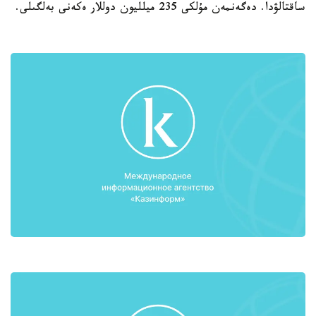
ساقتالۋدا. دەگەنمەن مۇلكى 235 ميلليون دوللار ەكەنى بەلگىلى.