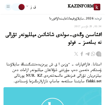
KAZINFORM
ق ز
ترەند:
2026-سايلاۋ
وقيعا
تاعايىنداۋ
اقوردا
01:34, 28 ماۋسىم 2017
اقشاسىن وڭدى-سولدى شاشاتىن ميلليونەر تۋرالى
نە بىلەمىز - فوتو
استانا. قازاقپارات - ءوزىن ا ق ش پرەزيدەنتتىگىنىڭ سايلاۋىنا
ۇمىتكەر ەتەمىن دەپ جۇرتتى شۋلاتقان ميلليونەر ازامات دەن
بيلزەريان تۋرالى قىزىقتى مالىمەتتەردى NUR. KZ پورتالى
fishki.net سايتىنا سىلتەمە جاساپ نازارلارىڭىزعا ۇسىنادى.