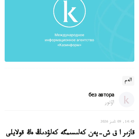
الەم
без автора
اۆتور
14:45, 09 تامىز 2026
قازىر ا ق ش-پەن كەلىسىمگە كەلۋدىڭ ەڭ قولايلى