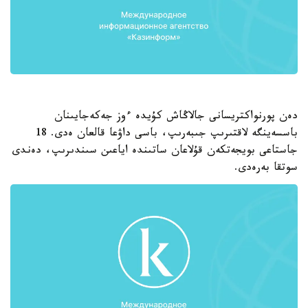
دەن پورنواكتريسانى جالاڭاش كۇيدە ءوز جەكەجايىنان
باسسەينگە لاقتىرىپ جىبەرىپ، باسى داۋعا قالعان ەدى. 18
جاستاعى بويجەتكەن قۇلاعان ساتىندە اياعىن سىندىرىپ، دەندى
سوتقا بەرەدى.