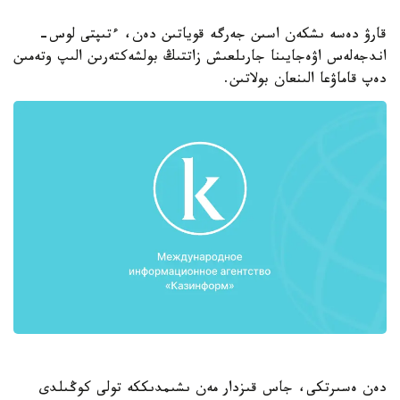
قارۋ دەسە ىشكەن اسىن جەرگە قوياتىن دەن، ءتىپتى لوس-
اندجەلەس اۋەجايىنا جارىلعىش زاتتىڭ بولشەكتەرىن الىپ وتەمىن
دەپ قاماۋعا الىنعان بولاتىن.
دەن ەسىرتكى، جاس قىزدار مەن ىشىمدىككە تولى كوڭىلدى