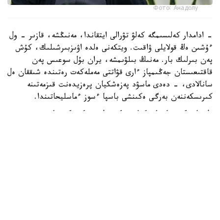
Фото: Анадолу
- ادامدار كەلىسىمگە كەلۋ تۋرالى ايتقاندا، مەنىڭشە، قازىر - ول
ءۇشىن ەڭ قولايلى ۋاقىت. ويتكەنى ەلدە اۋىزبىرشىلىك، كۇش
پەن بىرلىك بار. مەنىڭ بىلۋىمشە، يران بۇل سوعىس پەن
قاقتىعىستان جەڭىمپاز ءارى قۋاتتى مەملەكەت رەتىندە شىققان ەل
سانالادى، - دەدى ماسۋد پەزەشكيان پرەزيدەنت قىزمەتىنە
كىرىسكەننەن بەرگى ەكىنشى باسپا ءسوز ءماسليحاتىندا.
ول قازىرگى جاعداي كەلىسىمگە قول جەتكىزۋگە جانە
شەشىلمەگەن ماسەلەلەردى ديالوگ ارقىلى رەتتەۋگە مۇمكىندىك
بەرەتىنىن اتاپ ءوتتى.
ISNA جارتىلاي رەسمي اقپارات اگەنتتىگىنىڭ حابارلاۋىنشا،
پەزەشكيان يران ءوز قۇقىقتارىن ديالوگ ارقىلى قورعاي الاتىنىن
جانە ەل مەن حالىقتىڭ مۇددەسىنەن باسقا ەشتەڭەگە
ۇمتىلمايتىنىن ايتتى.
ونىڭ سوزىنشە، داۋلاردى تەك سوعىس ارقىلى شەشۋ مۇمكىن