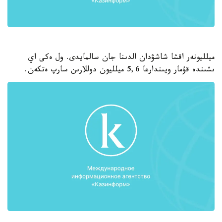
ميلليونەر اقشا شاشۋدان الدىنا جان سالمايدى. ول ەكى اي
ىشىندە قۇمار ويىندارعا 5,6 ميلليون دوللارىن سارپ ەتكەن.