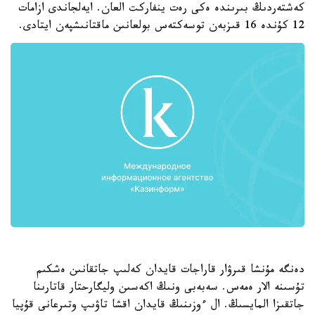
كەشتەردىڭ بىرىندە ەكى رەت ينفاركت العان. ايەلجاندى ازامات
12 كۇندە 16 قىزبەن توسەكتەس بولعانىن ماقتانىشپەن ايتادى.
دەنگە مۇنشا قىرۋار قاراجات قايدان كەلىپ جاتقانىن ەشكىم
تۇسىنە الار ەمەس. سەبەبى ونىڭ اكەسىن وليگارحتار قاتارىنا
جاتقىزا المايسىڭ. ال ءوزىنىڭ قايدان اقشا تاۋىپ وتىرعانى قۇپيا