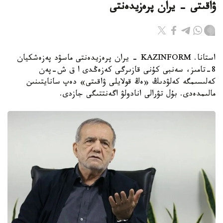
ۋاقىتى - يران پرەزيدەنتى
استانا. KAZINFORM - يران پرەزيدەنتى ماسۋد پەزەشكيان
8-تامىز، سەنبى كۇنى قازىرگى كەزەڭدى ا ق ش-پەن
كەلىسىمگە كەلۋدىڭ «ەڭ قولايلى ۋاقىتى» دەپ سانايتىنىن
مالىمدەدى. بۇل تۋرالى انادولۋ اگەنتتىگى جازدى.