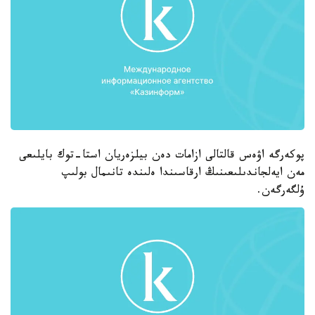
پوكەرگە اۋەس قالتالى ازامات دەن بيلزەريان استا-توك بايلىعى
مەن ايەلجاندىلىعىنىڭ ارقاسىندا ەلىندە تانىمال بولىپ
ۇلگەرگەن.