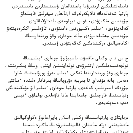
قابىلەتتىلىگىن ارتتىرۋعا باعىتتالعان ۇسىنىستارىن تانىستىردى.
پارتيا شەتەلدىك تالاپكەرلەرگە ارنالعان سيفرلىق قابىلداۋ
جۇيەسىن ەنگىزۋدى، قوس ديپلومدى باعدارلامالاردى
كەڭەيتۋدى، ءبىلىم ەكسپورتىن دامىتۋدى، تاۋەلسىز اككرەديتتەۋ
جۇيەسىن جەتىلدىرۋدى جانە جوعارى وقۋ ورىندارىنىڭ
اكادەميالىق ەركىندىگىن كەڭەيتۋدى ۇسىندى.
ج س د پ وكىلى ماقسۋت ناسيبۋلوۆ جوعارى ءبىلىمنىڭ
قولجەتىمدىلىگىن ارتتىرۋدى قولدايتىنىن ايتتى. ونىڭ پىكىرىنشە،
جوعارى وقۋ ورىندارىندا تەگىن ءبىلىم بەرۋ پوپۋليستىك شارا
ەمەس جانە مۇنداي تاجىريبە ەۋروپانىڭ بىرقاتار ەلىندە ءساتتى
جۇزەگە اسىرىلىپ كەلەدى. پارتيا جوعارى ءبىلىم الۋ مۇمكىندىگى
وتباسىنىڭ قارجىلىق جاعدايىنا عانا تاۋەلدى بولماۋى ءتيىس
دەپ ەسەپتەيدى.
«بايتاق» پارتياسىنىڭ وكىلى اسلان بايزاحانوۆ ەكولوگيالىق
مادەنيەتتى ەرتە جاستان قالىپتاستىرۋدىڭ ماڭىزدىلىعىنا