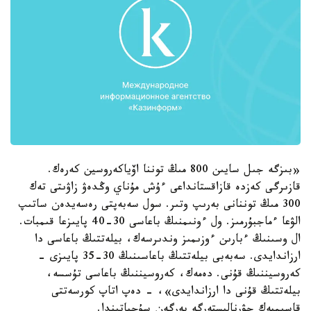
«بىزگە جىل سايىن 800 مىڭ توننا اۆياكەروسين كەرەك.
قازىرگى كەزدە قازاقستانداعى ءۇش مۇناي وڭدەۋ زاۋىتى تەك
300 مىڭ توننانى بەرىپ وتىر. سول سەبەپتى رەسەيدەن ساتىپ
الۋعا ءماجبۇرمىز. ول ءونىمنىڭ باعاسى 30-40 پايىزعا قىمبات.
ال وسىنىڭ ءبارىن ءوزىمىز وندىرسەك، بيلەتتىڭ باعاسى دا
ارزاندايدى. سەبەبى بيلەتتىڭ باعاسىنىڭ 30-35 پايىزى -
كەروسيننىڭ قۇنى. دەمەك، كەروسيننىڭ باعاسى تۇسسە،
بيلەتتىڭ قۇنى دا ارزاندايدى»، - دەپ اتاپ كورسەتتى
قاسىمبەك جۋرناليستەرگە بەرگەن سۇحباتىندا.