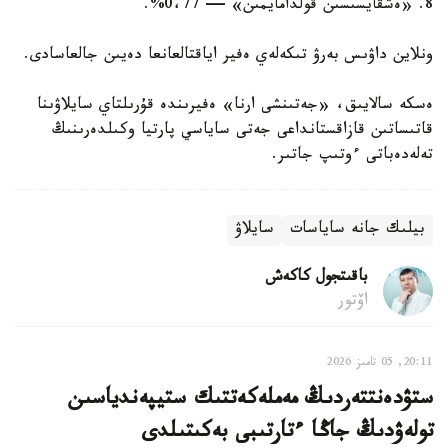
8. «ەشقايسىسىن قولدامايمىن» — 0،77%.
ونلاين داۋىس بەرۋ تىكەلەي ەفير اياقتالعانعا دەيىن جالعاسادى.
ەسكە سالايىق، «جەتىنشى ارنا» ەفيرىندە قۇرىلتاي سايلاۋىنا
قاتىساتىن قازاقستانداعى جەتى ساياسي پارتيا وكىلدەرىنىڭ
تەلەدەباتى ءوتىپ جاتىر.
بيلىك جانە ساياسات
سايلاۋ
باقىتجول كاكەش
اۆتور
20:11, 05 تامىز 2026
ستۋدەنتتەردىڭ مەملەكەتتىك ستيپەندياسىن
تولەۋدىڭ جاڭا ءتارتىبى بەكىتىلدى