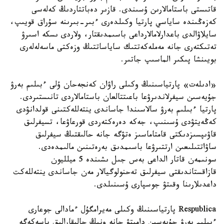
قاتىستى باستامالارىن ۇسىندى. قازىر دەباتتاردىڭ كەلەسى
كەزەڭىندە ساياسي پارتيا وكىلدەرى ءبىر-بىرىنە سۇراق قويىپ،
سايلاۋالدى باعدارلامالارداعى باسىمدىقتار، ولاردى ىسكە اسىرۋ
تەتىكتەرى جانە مەملەكەتتىك ساياساتتىڭ وزەكتى ماسەلەلەرى
بويىنشا پىكىر الماسىپ جاتىر.
«ادىلەت» پارتياسىنىڭ وكىلى راۋان كەنجەحان ۇلى ءبىلىم بەرۋ
جۇيەسىن سيفرلاندىرۋعا باعىتتالعان باستامالاردى تانىستىردى.
پارتيا ءبىلىم بەرۋ سالاسىندا جاساندى ينتەللەكتىنى قولدانۋدى
كەڭەيتۋدى ۇسىنىپ، جەكە دەرەكتەردى قورعاۋعا، تسيفرلىق
قاۋىپسىزدىكتى قامتاماسىز ەتۋگە جانە حالىقتىڭ سيفرلىق
ساۋاتتىلىعىن ارتتىرۋعا باسىمدىق بەرەتىنىن مالىمدەدى.
سونىمەن قاتار الداعى بەس جىل ىشىندە 5 ميلليون
قازاقستاندىقتى سيفرلىق تەحنولوگيالار مەن جاساندى ينتەللەكت
داعدىلارىنا وقىتۋ جوسپارى ۇسىنىلدى.
Respublica پارتياسىنىڭ وكىلى مەيرامگۇل ءمادالى جوعارى
ءبىلىم بەرۋ جۇيەسىن دامىتۋ جانە ونىڭ حالىقارالىق باسەكەگە