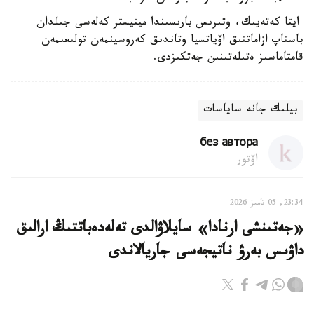
ايتا كەتەيىك، وتىرىس بارىسىندا مينيستر كەلەسى جىلدان
باستاپ ازاماتتىق اۆياتسيا وتاندىق كەروسينمەن تولىعىمەن
قامتاماسىز ەتىلەتىنىن جەتكىزدى.
بيلىك جانە ساياسات
без автора
اۆتور
23:34, 05 تامىز 2026
«جەتىنشى ارنادا» سايلاۋالدى تەلەدەباتتىڭ ارالىق
داۋىس بەرۋ ناتيجەسى جاريالاندى