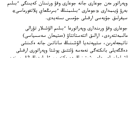
وپەراتور مەن جوعارى جانە جوعارى وقۋ ورنىنان كەيىنگى ءبىلىم
بەرۋ ۇيىمدارى «جوعارى ءبىلىمنىڭ ءبىرىڭعاي پلاتفورماسى»
سيفرلىق جۇيەسى ارقىلى جۇمىس ىستەيدى.
جوعارى وقۋ ورىندارى وپەراتورعا ءبىلىم الۋشىلار تۋرالى
مالىمەتتەردى، ارالىق اتتەستاتتاۋ (ەمتيحان سەسسياسى)
ناتيجەلەرىن، ستيپەنديا الۋشىنىڭ ساناتىن جانە ەكىنشى
دەڭگەيلى بانكتەگى نەمەسە ۇلتتىق پوشتا وپەراتورى ارقىلى
اشىلعان اعىمداعى شوتىنىڭ دەرەكتەرىن ءار ايدىڭ 12-سىنەن
كەشىكتىرمەي جىبەرۋى ءتيىس.
ەگەر ايدىڭ 12- ءسى دەمالىس كۇنىنە سايكەس كەلسە، قۇجات
تاپسىرۋ مەرزىمى ودان كەيىنگى العاشقى جۇمىس كۇنىنە
اۋىستىرىلادى.
وپەراتور جوعارى وقۋ ورىندارىنان كەلىپ تۇسكەن مالىمەتتەردى
بەس جۇمىس كۇنى ىشىندە قاراپ، عىلىم جانە جوعارى ءبىلىم
سالاسىنداعى ۋاكىلەتتى ورگانعا جانە ءتيىستى سالانىڭ وزگە دە
ۋاكىلەتتى ورگاندارىنا قارجىلاندىرۋعا ءوتىنىم جىبەرەدى.