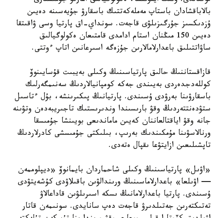
توقتالدى. ونىڭ ايتۋىنشا، ەكولوگيالىق اعارتۋ جۇمىستارى
بالاباقشادان باستاپ مەملەكەتتىك باسقارۋ جۇيەسىنە دەيىن
ۇزدىكسىز جۇرگىزىلۋى قاجەت. سونداي-اق پارتيا وسى ۋاقىتقا
دەيىن 150 مىڭنان استام ادامدى قامتىعان ەكولوگيالىق
ساۋاتتىلىق باعدارلامالارىن جۇزەگە اسىرعانىن اتاپ ءوتتى.
قازاقستاننىڭ حالىق پارتياسىنىڭ وكىلى بەيبىت قۇسايىنوۆ
كوللەدجدەردى بەيىندى جەكە كومپانيالاردىڭ سەنىمگەرلىك
باسقارۋىنا بەرۋدى ۇسىندى. پارتيانىڭ پىكىرىنشە، بۇل ءتاسىل
ستۋدەنتتەردىڭ وقۋ بارىسىندا وندىرىستىك تاجىريبەدەن وتۋىنە
جانە وقۋ اياقتالعاننان كەيىن ماماندىعى بويىنشا جۇمىسقا
ورنالاسۋىنا مۇمكىندىك بەرىپ، بىلىكتى جۇمىسشى كادرلاردىڭ
تاپشىلىعىن ازايتۋعا ىقپال ەتەدى.
«اۋىل» پارتياسىنىڭ وكىلى شاحماردان بايمانوۆ «ديپلوممەن
— اۋىلعا» باعدارلاماسىنىڭ ورىندالۋىن باقىلاۋدى كۇشەيتۋدى
ۇسىندى. پارتيا باعدارلامانىڭ ىسكە اسىرىلۋىن قاداعالاۋ
تەتىكتەرىن جەتىلدىرۋ قاجەت دەپ سانايدى. سونىمەن قاتار