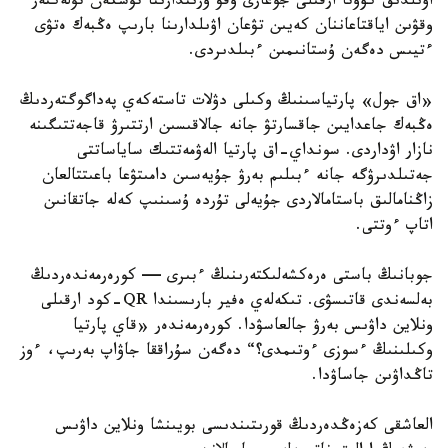
اۋىلدىق كۆوتا ارقىلى جوعارى وقۋ ورىندارىنا تۇسكەن تۇلەكتەر
وقۋىن اياقتاعاننان كەيىن تۋعان اۋىلدارىنا بارىپ ەڭبەك ەتۋى
ءتيىس دەگەن ۇستانىمىن ءبىلدىردى.
«اق جول» پارتياسىنىڭ وكىلى دۋلات تاستەكەي پەداگوگتەردىڭ
ەڭبەك جاعدايىن جاقسارتۋ جانە جالاقىسىن ارتتىرۋ قاجەتتىگىنە
نازار اۋداردى. سونداي-اق پارتيا الەۋمەتتىك ساياساتتى
جەتىلدىرۋگە جانە ءبىلىم بەرۋ جۇيەسىن دامىتۋعا باعىتتالعان
زاڭنامالىق باستامالاردى جۇيەلى تۇردە ۇسىنىپ كەلە جاتقانىن
اتاپ ءوتتى.
جوبانىڭ باستى ەرەكشەلىكتەرىنىڭ ءبىرى — كورەرمەندەردىڭ
بەلسەندى قاتىسۋى. تىكەلەي ەفير بارىسىندا QR-كود ارقىلى
ونلاين داۋىس بەرۋ جالعاسۋدا. كورەرمەندەر «قاي پارتيا
وكىلىنىڭ ءسوزى ءوتىمدى؟“ دەگەن سۇراققا جاۋاپ بەرىپ، ءوز
تاڭداۋىن جاساۋدا.
العاشقى كەزەڭدەردىڭ قورىتىندىسى بويىنشا ونلاين داۋىس