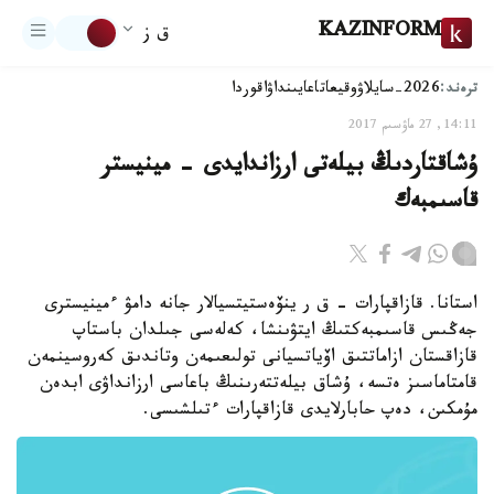
KAZINFORM
ق ز
ترەند:
2026-سايلاۋ
وقيعا
تاعايىنداۋ
اقوردا
14:11, 27 ماۋسىم 2017
ۇشاقتاردىڭ بيلەتى ارزاندايدى - مينيستر
قاسىمبەك
استانا. قازاقپارات - ق ر ينۆەستيتسيالار جانە دامۋ ءمينيسترى
جەڭىس قاسىمبەكتىڭ ايتۋىنشا، كەلەسى جىلدان باستاپ
قازاقستان ازاماتتىق اۆياتسيانى تولىعىمەن وتاندىق كەروسينمەن
قامتاماسىز ەتسە، ۇشاق بيلەتتەرىنىڭ باعاسى ارزانداۋى ابدەن
مۇمكىن، دەپ حابارلايدى قازاقپارات ءتىلشىسى.