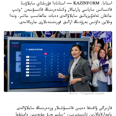
استانا. KAZINFORM — استانادا قۇرىلتاي سايلاۋىنا
قاتىساتىن ساياسي پارتيالار وكىلدەرىنىڭ قاتىسۋىمەن ءوتىپ
جاتقان تەلەۆيزيالىق سايلاۋالدى دەبات جالعاسىپ جاتىر. وندا
ونلاين داۋىس بەرۋدىڭ ارالىق قورىتىندىلارى جاريالاندى.
Фото: "Седьмой канал"
قازىرگى ۋاقىتقا دەيىن قاتىسۋشىلار وزدەرىنىڭ سايلاۋالدى
باعدارلامالارىن تانىستىرىپ، ءبىلىم بەرۋ جۇيەسىن دامىتۋعا