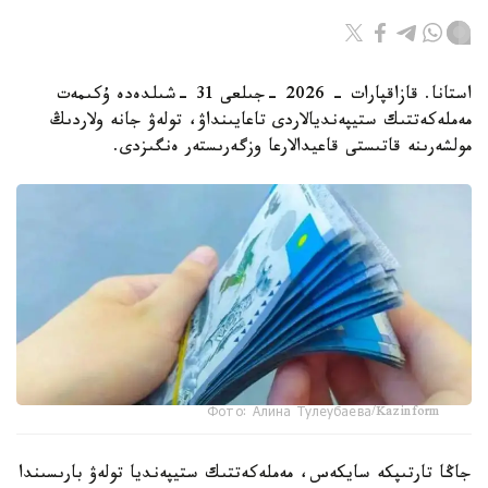
استانا. قازاقپارات - 2026 -جىلعى 31 -شىلدەدە ۇكىمەت
مەملەكەتتىك ستيپەنديالاردى تاعايىنداۋ، تولەۋ جانە ولاردىڭ
مولشەرىنە قاتىستى قاعيدالارعا وزگەرىستەر ەنگىزدى.
Фото: Алина Тулеубаева/Kazinform
جاڭا تارتىپكە سايكەس، مەملەكەتتىك ستيپەنديا تولەۋ بارىسىندا