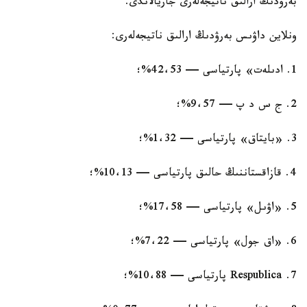
بەرۋدىڭ ارالىق ناتيجەلەرى جاريالاندى.
ونلاين داۋىس بەرۋدىڭ ارالىق ناتيجەلەرى:
1. ادىلەت» پارتياسى — 42،53%؛
2. ج س د پ — 9،57%؛
3. «بايتاق» پارتياسى — 1،32%؛
4. قازاقستاننىڭ حالىق پارتياسى — 10،13%؛
5. «اۋىل» پارتياسى — 17،58%؛
6. «اق جول» پارتياسى — 7،22%؛
7. Respublica پارتياسى — 10،88%؛