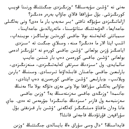
مەنى نە ءۇشىن سۇيەسىڭ؟ ءوزىڭىزدى جىگىتتىڭ ورنىنا قويىپ
كورىڭىزشى. بۇل سۇراققا قالاي جاۋاپ بەرەر ەدىڭىز؟
ازاماتىڭىزدى سۇيۋگە ناقتى ءبىر سەبەپ بار ما ەدى؟ ونى بەلگىلى
جاعدايعا، الەۋمەتتىك ستاتۋسىنا، ماتەريالدىق جاعدايىنا،
سىمباتتى كەلبەتىنە بولا جاقسى كورەتىن بولساڭىز، مويىنداپ،
اشىپ ايتا الار ما ەدىڭىز؟ مىنە، وسىلاي جىگىت تە ءسىزدى
اياعىڭىز ۇزىن بولعانى ءۇشىن جاقسى كورەم نە ءتۇرىڭىز ادەمى
بولعانى ءۇشىن جاقسى كورەمىن دەپ بار شىنىن جايىپ
سالمايدى. ول ءسىزدىڭ سىرتقى كەلبەتىڭىزدى، مىنەزىڭىزدى،
بارلىعىن جاقسى جاعىنان قابىلداۋعا تىرىسادى. وسىنىڭ ءبارىن
ويلانىپ، «بارلىعى ءۇشىن جاقسى كورەمىن» دەپ ايتادى،
جاۋابى بەلگىلى سۇراققا بولا ونى مەزى ەتۋگە بولا ما؟ مەنىڭ
جانىمدا ءوزىڭدى جاقسى سەزىنەسىڭ بە؟ ءوزىن جاقسى
سەزىنبەسە ول قازىر ءسىزدىڭ جانىڭىزدا جۇرمەس تە ەدى. جاي
عانا ودان ماقتاۋ ەستىگىڭىز كەلگەنى ءۇشىن بار قىزىقتى بۇل
سۇراقپەن قۇرتۋدىڭ قاجەتى قانشا؟
قايداسىڭ؟ ءدال وسى سۇراق ەڭ بايسالدى جىگىتتىڭ ءوزىن