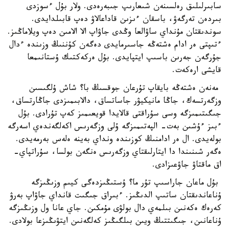
سابىرلىلىق رەلسىنەن شىعارىپ جىبەرەدى. ولار بۇل ءسوزدى
بىردەن تەرگەۋ، باسقان ءىزىن قاداعالاۋ دەپ قابىلدايدى.
سوندىقتان مۇنداي ساۋالعا وڭدى جاۋاپ الا الامىن دەپ ويلاماڭىز.
ءتىپتى ەر ادام ەشتەڭە جاسىرمايدى دەگەن كۇننىڭ وزىندە ءدال
جۇرگەن جەرىن باسىپ ايتپايدى. بۇل ەركەكتىك ۇستانىمعا
قايشى ارەكەت.
مەنەن ەشتەڭە بايقاپ تۇرعان جوقسىڭ با؟ شاش ۇلگىسىن
وزگەرتسەك، جاڭا مانيكيۋر جاساتساق، دالابىمىزدى جاڭارتساق،
جىگىتىمىزگە وسى سۇراقتى قالايدا قويعىمىز كەپ تۇرادى. بۇل
ءبىز ءۇشىن بەت- الپەتىمىزگە ۇلى وزگەرىس اكەلگەندەي اسەرگە
بولەيدى. ال ەر ادامنىڭ كوزىندە ونداي بەينە ەلەس بەرمەيدى.
ەگەر شىنىندا دا ايتارلىقتاي وزگەرىس ەنگەن بولسا، سۇراتپاي-
اق ماقتاۋ جاۋعىزادى.
بۇل ماعان جاراسىپ تۇر ما؟ ۇستىڭىزدەگى كيىم وزىڭىزگە
ۇناعاندىقتان ساتىپ الدىڭىز. ءبىراق جىگىت قانداي جاۋاپ بەرۋ
كەرەك ەكەنىن بىلمەي دال بولۋى مۇمكىن. جاي عانا ول وزىڭىزگە
ۇناعانىن، جىگىتتىڭ ويىن بىلگىڭىز كەلگەنىن ايتۋىڭىزعا بولادى.