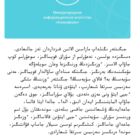
جىگىتتەر ىڭىلداپ مازاسىن الاتىن قىزداردان تەز جالىعادى.
ەسىڭىزدە بولسىن، نەعۇرلىم از سۇراق قويساڭىز، سوعۇرلىم كوپ
جاۋاپ الاسىز. ءوزىڭىزدىڭ ورنىڭىزعا وعان سويلەۋگە
مۇمكىنىدىك بەرىڭىز. جىگىتكە مىناداي ساۋالدار قويماڭىز. مەنى
سۇيەسىڭ بە؟ قالاي سۇيەسىڭ؟ جىگىتتەر ءوزىنىڭ ىشكى
سەزىمىن سىرتقا شىعارىپ، ايتۋدى ۇناتا بەرمەيدى. اسىرەسە
ءجيى ايتۋ ونى مەزى ەتەدى. بۇلاي سۇراساڭىز، جوق دەگەن
جاۋاپ المايتىنىڭىز ايدان انىق، الدا- جالدا ايتا قالسا،
جاعدايدىڭ ۋشىعاتىنىن جاقسى بىلەدى. سوندىقتان بۇل تىم
ورىنسىز سۇراق. سۇيەتىنىن ءجيى ايتۋىن قالاساڭىز، ءوزىڭىز
جاعداي جاساڭىز. كىشىگىرىم توسىن سىيلار جاساپ قۋانتىڭىز،
سوندا ەرىكسىز سەزىمىن سىرتقا شىعارادى.