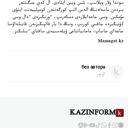
سوندا ولار ويلانىپ، شىن ويىن ايتادى. ال كەي جىگىتتەر
بىردەن ماسەلەنىڭ الدىن الىپ كورگەننەن كومپليمەنت ايتۋى
مۇمكىن. وسى جاعدايلاردى ەسكەرىپ، ءوزىڭىزدى ءدال وسى
كۇيىڭىزدە جاقسى كورىپ، ونىڭ دا بار قالپىڭىزبەن قابىلداۋىنا
جاعداي جاساپ، ماحابباتتاعى ۇيلەسىمدى ساقتاي ءبىلىڭىز.
Massaget.kz
без автора
اۆتور
KAZINFORM