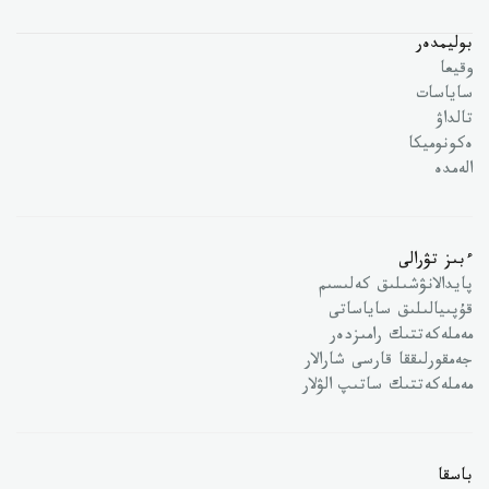
بوليمدەر
وقيعا
ساياسات
تالداۋ
ەكونوميكا
الەمدە
ءبىز تۋرالى
پايدالانۋشىلىق كەلىسىم
قۇپىيالىلىق ساياساتى
مەملەكەتتىك رامىزدەر
جەمقورلىققا قارسى شارالار
مەملەكەتتىك ساتىپ الۋلار
باسقا