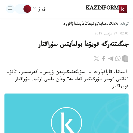
KAZINFORM
ق ز
ترەند:
2026-سايلاۋ
وقيعا
تاعايىنداۋ
اقوردا
02:05, 27 ماۋسىم 2017
جىگىتتەرگە قويۋعا بولمايتىن سۇراقتار
استانا. قازاقپارات - سۇيگەنىڭىزبەن ۇرىس- كەرسسىز، تاتۋ-
ءتاتتى ءومىر سۇرگىڭىز كەلە مە؟ وعان باسى ارتىق سۇراقتار
قويماڭىز.