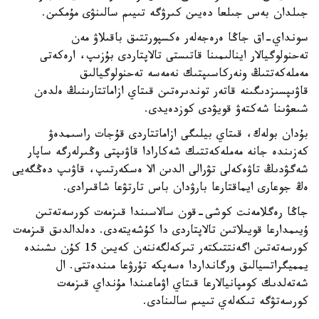
جىلدان بەس جىلعا دەيىن كىرۋگە تىيىم سالىنۋى مۇمكىن.
سونداي-اق جاڭا ەرەجەلەر ەكسپورتتىق باقىلاۋ مەن
تەحنولوگيالار اينالىمىنا قاتىستى تالاپتاردى بۇزىپ، ارەكەتى
مەملەكەتتىڭ ونەركاسىپتىك نەمەسە تەحنولوگيالىق
قاۋىپسىزدىگىنە قاتەر توندىرەتىن قىتاي ازاماتتارىنىڭ ەلدەن
شىعۋىنا شەكتەۋ قويۋدى كوزدەيدى.
بۇدان بولەك، قىتاي بيلىگى ازاماتتاردى قۇجات راسىمدەۋ
كەزىندە جانە مەملەكەتتىك شەكارادا قاۋىپتى وڭىرلەرگە ساپار
شەگۋدىڭ تاۋەكەلى تۋرالى الدىن الا ەسكەرتىپ، قاۋىپ دەڭگەيى
ەڭ جوعارى ايماقتارعا بارۋدان باس تارتۋعا شاقىرادى.
جاڭا رەگلامەنت كوشى-قون سالاسىندا قىزمەت كورسەتەتىن
ۇيىمدارعا قويىلاتىن تالاپتاردى دا كۇشەيتەدى. دەلدالدىق قىزمەت
كورسەتەتىن اگەنتتىكتەر تىركەلگەننەن كەيىن 15 كۇن ىشىندە
يمميگراتسيالىق ورگانداردا ەسەپكە تۇرۋعا مىندەتتى. ال
شەتەلدىك كومپانيالارعا قىتاي اۋماعىندا مۇنداي قىزمەت
كورسەتۋگە تىكەلەي تىيىم سالىنادى.