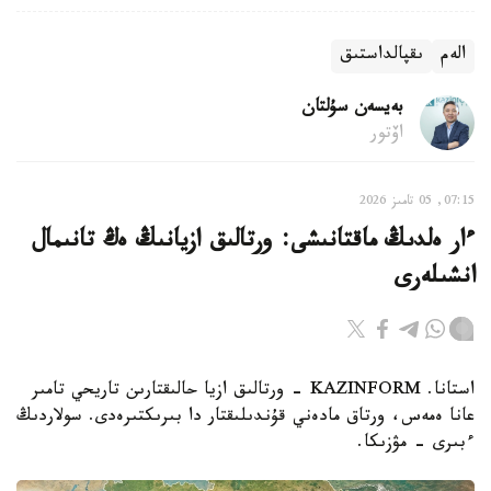
الەم
ىقپالداستىق
بەيسەن سۇلتان
اۆتور
07:15, 05 تامىز 2026
ءار ەلدىڭ ماقتانىشى: ورتالىق ازيانىڭ ەڭ تانىمال
انشىلەرى
استانا. KAZINFORM - ورتالىق ازيا حالىقتارىن تاريحي تامىر
عانا ەمەس، ورتاق مادەني قۇندىلىقتار دا بىرىكتىرەدى. سولاردىڭ
ءبىرى – مۋزىكا.