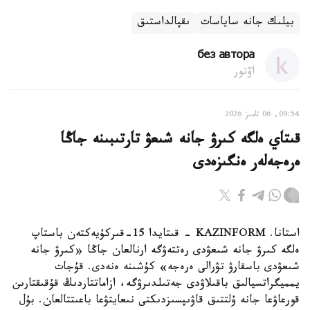
بيلىك جانە ساياسات
ىقپالداستىق
без автора
اۆتور
09:54, 06 تامىز 2026
قىتاي ەلگە كىرۋ جانە شىعۋ تارتىبىنە جاڭا
ەرەجەلەر ەنگىزەدى
استانا. KAZINFORM - قىتايدا 15-قىركۇيەكتەن باستاپ
ەلگە كىرۋ جانە شىعۋدى رەتتەۋگە ارنالعان جاڭا «كىرۋ جانە
شىعۋدى باسقارۋ تۋرالى ەرەجە» كۇشىنە ەنەدى. قۇجات
يمميگراتسيالىق باقىلاۋدى جەتىلدىرۋگە، ازاماتتاردىڭ قۇقىقتارىن
قورعاۋعا جانە ۇلتتىق قاۋىپسىزدىكتى نىعايتۋعا باعىتتالعان. بۇل