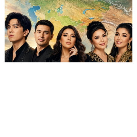
Фото: aikyn.kz
شىلدە ايىنىڭ سوڭعى كۇنى قىرعىزستاننىڭ شولپان-اتا
قالاسىندا ورتالىق ازيا مەملەكەتتەرى باسشىلارىنىڭ كەزەكتى
كونسۋلتاتيۆتىك كەزدەسۋى ءوتتى. جيىنعا قازاقستان،
قىرعىزستان، وزبەكستان، تاجىكستان جانە تۇرىكمەنستان
پرەزيدەنتتەرى قاتىسىپ، وڭىرلىك ىنتىماقتاستىقتى دامىتۋ،
ەكونوميكالىق بايلانىستاردى نىعايتۋ جانە مادەني-گۋمانيتارلىق
ارىپتەستىكتى كەڭەيتۋ ماسەلەلەرىن تالقىلادى. بۇل كەزدەسۋ