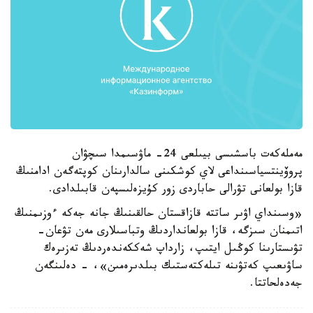
مەملەكەت باسشىسى بيىلعى 24- ماۋسىمدا سىچۋان
پروۆينتسياسىنداعى لاي كوشكىنى سالدارىنان كوپتەگەن ادامنىڭ
قازا بولعانى تۋرالى حاباردى زور كۇيزەلىسپەن قابىلدادى.
«وسىنداي اۋىر ساتتە قازاقستان حالقىنىڭ جانە جەكە ءوزىمنىڭ
اتىمنان سىزگە، قازا بولعانداردىڭ وتباسىلارى مەن تۋعان-
تۋىستارىنا كوڭىل ايتىپ، زارداپ شەككەندەردىڭ تەزىرەك
ساۋىعىپ كەتۋىنە تىلەكتەستىك بىلدىرەمىن»، - دەلىنگەن
جەدەلحاتتا.