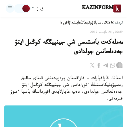
KAZINFORM
ق ز
ترەند:
2026-سايلاۋ
وقيعا
تاعايىنداۋ
اقوردا
07:59, 26 ماۋسىم 2017
مەملەكەت باسشىسى شي جينپيڭگە كوڭىل ايتۋ
جەدەلحاتىن جولدادى
استانا. قازاقپارات - قازاقستان پرەزيدەنتى قىتاي حالىق
رەسپۋبليكاسىنىڭ ءتوراعاسى شي جينپيڭگە كوڭىل ايتۋ
جەدەلحاتىن جولدادى، دەپ حابارلايدى اقوردانىڭ باسپا ءسوز
قىزمەتى.