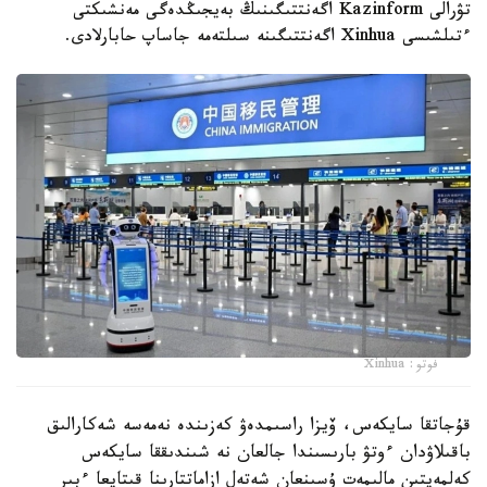
تۋرالى Kazinform اگەنتتىگىنىڭ بەيجىڭدەگى مەنشىكتى
ءتىلشىسى Xinhua اگەنتتىگىنە سىلتەمە جاساپ حابارلادى.
فوتو: Xinhua
قۇجاتقا سايكەس، ۆيزا راسىمدەۋ كەزىندە نەمەسە شەكارالىق
باقىلاۋدان ءوتۋ بارىسىندا جالعان نە شىندىققا سايكەس
كەلمەيتىن مالىمەت ۇسىنعان شەتەل ازاماتتارىنا قىتايعا ءبىر