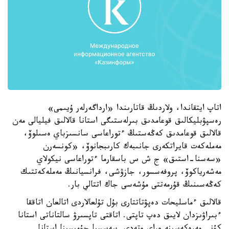
اتاپ ايتقاندا، ولاردىڭ قاتارىندا «ارداگەرلەر ۇيىمى»
رەسپۋبليكالىق قوعامدىق بىرلەستىگى استانا قالالىق فيليالى مەن
قالالىق قوعامدىق كەڭەستىڭ ءتوراعاسى سانسىزباي ەسىلوۆ،
مەملەكەت قايراتكەرى جانىبەك كارىبجانوۆ، «كونسەرن
«سەسنا-استىق» ج ش س باسقارما ءتوراعاسى نيكولاي
مەشەرياكوۆ، پروفەسسور، جازۋشى، فرانسيانىڭ مەملەكەتتىك
كەڭەسىنىڭ قۇرمەتتى مۇشەسى جاك اتتالي بار.
قالالىق ءماسليحات دەپۋتاتتارى بۇل تۇلعالاردى اتالعان اتاققا
ءبىراۋىزدان لايىق دەپ تاپتى. اتاقتى تاپسىرۋ سالتاناتى استانا