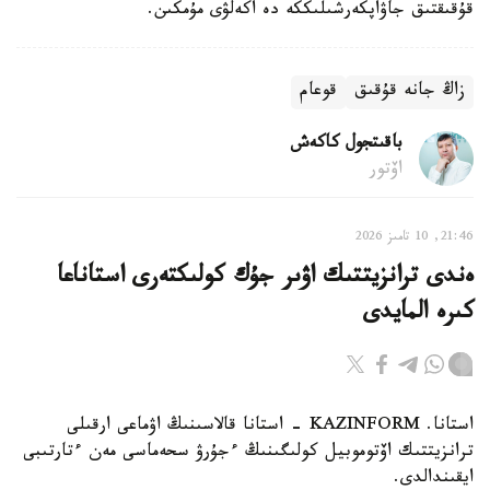
قۇقىقتىق جاۋاپكەرشىلىككە دە اكەلۋى مۇمكىن.
زاڭ جانە قۇقىق
قوعام
باقىتجول كاكەش
اۆتور
21:46, 10 تامىز 2026
ەندى ترانزيتتىك اۋىر جۇك كولىكتەرى استاناعا
كىرە المايدى
استانا. KAZINFORM - استانا قالاسىنىڭ اۋماعى ارقىلى
ترانزيتتىك اۆتوموبيل كولىگىنىڭ ءجۇرۋ سحەماسى مەن ءتارتىبى
ايقىندالدى.