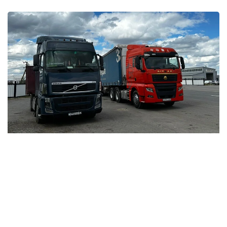
Фото: Kazinform
اتاپ ايتقاندا، «قازاقستان رەسپۋبليكاسى استاناسىنىڭ
مارتەبەسى تۋرالى» ق ر كونستيتۋتسيالىق زاڭى 8-بابىنىڭ 13)
تارماقشاسىنا سايكەس استانا قالاسىنىڭ اكىمدىگى ءتيىستى
قاۋلى شىعاردى.