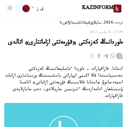
KAZINFORM
ق ز
ترەند:
2026-سايلاۋ
وقيعا
تاعايىنداۋ
اقوردا
17:40, 25 ماۋسىم 2017
ەلوردانىڭ كەزەكتى «قۇرمەتتى ازاماتتارى» اتالدى
استانا. قازاقپارات - ەلوردا ءماسليحاتىنىڭ كەزەكتى
سەسسياسىندا قالا اكىمى اپپاراتى باسشىسىنىڭ ورىنباسارى ازامات
احمەدجانوۆ «استانا قالاسىنىڭ قۇرمەتتى ازاماتى» اتاعىنا
ۇسىنىلعان ادامداردىڭ ءتىزىمىن جاريالادى، دەپ حابارلايدى
قازاقپارات.