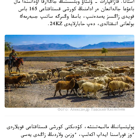
استانا. قازاقپارات - ۇلىتاۋ وبلىسىنىڭ جاڭاارقا اۋدانىندا مال
باعۋعا جالدانعان ەر ادامنىڭ كورشى قىستاقتاعى 165 باس
قويدى زاڭسىز يەمدەنىپ، باسقا وڭىرگە ساتىپ جىبەرمەك
بولعانى انىقتالدى، دەپ حابارلايدى 24KZ.
Фото: Александр Павский/Kazinform
پوليتسيانىڭ مالىمەتىنشە، كۇدىكتى كورشى قىستاقتاعى قويلاردى
ءوز قوراسىنا ايداپ اكەلىپ، ءوزىن ولاردىڭ زاڭدى يەسى