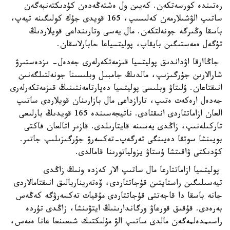
رەتىندە كورسەتكەن. كەيىن ول ەشتەڭەدەن كۇدىكتەنبەگەن
ساتىپ الۋشىلارمەن كەلىسىپ، 165 قويدى جۇك كولىگىنە تيەپ،
باسقا وڭىرگە جونەلتكەن. مال يەسى وتارىنداعى قويلاردىڭ
تۇگەل ەمەستىگىن بايقاپ، پوليتسياعا حابارلاسقان.
جاڭاارقا اۋداندىق پوليتسيا قىزمەتكەرلەرى جەدەل- ىزدەستىرۋ
شارالارىن جۇرگىزىپ، مالدىڭ جامبىل وبلىسىنا جونەلتىلگەنىن
انىقتاعان. ۇلىتاۋ وبلىسى پوليتسيا دەپارتامەنتىنىڭ قىزمەتكەرلەرى
جەدەل ارەكەت ەتىپ، تارازداعى مال بازارىنان قويلاردى ساتىپ
العان ازاماتتاردى انىقتادى. ناتيجەسىندە 165 قويدىڭ بارلىعى
تاركىلەنىپ، زاڭدى يەسىنە قايتارىلدى. قازىر اتالعان فاكتى
بويىنشا سوتقا دەيىنگى تەرگەپ-تەكسەرۋ جۇرگىزىلىپ جاتىر.
كۇدىكتى ۋاقىتشا ۇستاۋ يزولياتورىنا قامالدى.
پوليتسيا ازاماتتارعا مال ساتىپ الار كەزدە ونىڭ زاڭدى
تيەسىلىگىن راستايتىن قۇجاتتاردى، ۆەتەريناريالىق انىقتامالاردى
جانە باسقا دا قاجەتتى قۇجاتتاردى مۇقيات تەكسەرۋگە كەڭەس
بەرەدى. قۇقىق قورعاۋ ورگاندارىنىڭ ايتۋىنشا، زاڭدى تۇردە
راسىمدەلمەگەن مالدى ساتىپ الۋ مۇلىكتىك شىعىنعا عانا ەمەس،