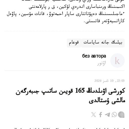
كۇنى مەرەكەسىنە وراي وتەدى. سەسسيا جۇمىسىنا استانا
اكىمىنىڭ ورىنباسارى اندرەي لۋكين، ق ر پارلامەنتى
ءماجىلىسىنىڭ دەپۋتاتتارى ساپار احمەتوۆ، قانات مۋسين، پاۆەل
كازانسيەۆتەر قاتىستى.
بيلىك جانە ساياسات
قوعام
без автора
اۆتور
22:05, 10 تامىز 2026
كورشى اۋىلدىڭ 165 قويىن ساتىپ جىبەرگەن
مالشى ۇستالدى