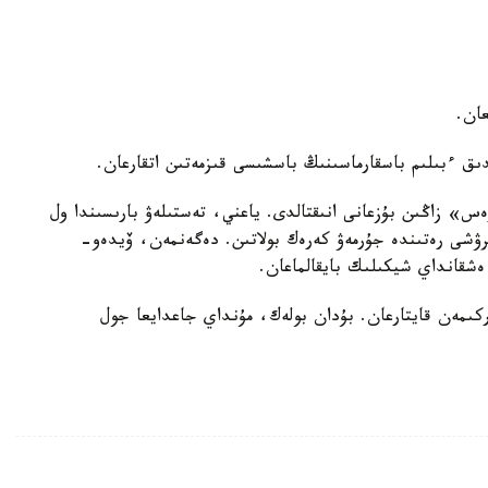
عان.
دىق ءبىلىم باسقارماسىنىڭ باسشىسى قىزمەتىن اتقارعان.
ەس» زاڭىن بۇزعانى انىقتالدى. ياعني، تەستىلەۋ بارىسىندا ول
رۋشى رەتىندە جۇرمەۋ كەرەك بولاتىن. دەگەنمەن، ۆيدەو-
 ەشقانداي شيكىلىك بايقالماعان.
ىمەن قايتارعان. بۇدان بولەك، مۇنداي جاعدايعا جول