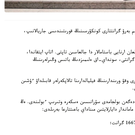
 ءبىلىم بەرۋ گرانتتارى كونكۋرسىنىڭ قورىتىندىسى جاريالانىپ،
ن ارنايى باستامالار دا جالعاسىن تاپتى. اتاپ ايتقاندا،
سى اياسىندا 2180 ءبىلىم بەرۋ گرانتى، سونداي-اق ەلىمىزدىڭ باتىس وڭىرلەرىنىڭ
وقۋ ورىندارىنىڭ فيليالدارىنا تالاپكەرلەر قابىلداۋ ءۇشىن
ا دەگەن بولجامدى سۇرانىسىن ەسكەرە وتىرىپ ءبولىندى. ەڭ
ندار دايارلايتىن مىناداي باعىتتارعا بەرىلدى: