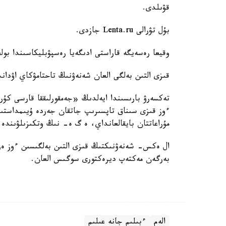
قۋىلدى.
بۇل تۋرالى Lenta.ru جازدى.
وقيعا رەسەيگە قاراستى ادىگەيا رەسپۋبليكاسىندا بول
قىزى التىن بەلگى العان شەنەۋنىڭ تاحتامۋكاي اۋدان
تەكسەرۋ بارىسىندا ايەلدىڭ «جەمقورلىققا قارسى كۇر
ءوز قىزى سىناق تاپسىرىپ جاتقان جەردە ۇيىمداستى
مۇراعاتتان بايقالعانداي، ە گ ە- نىڭ وتكىزىلۋىندە
ال ەكس- شەنەۋنىكتىڭ قىزى التىن بەلگىسىن ءوز ەرك
بەرگەن مەكتەپ ديرەكتورى سوگىس العان.
الەم
ءبىلىم جانە عىلىم