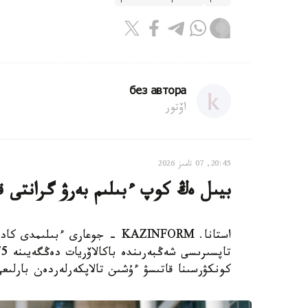
без автора
اۆتور
20:45, 07 تامىز 2026
بيىل ەڭ كوپ ءبىلىم بەرۋ گرانتى قان
استانا. KAZINFORM - جوعارى ءبى
كونكۋرسىنا قاتىسۋ ءۇشىن تالاپكەرلەردەن بارلىعى 127041 ءوتىنىش قابىلدان