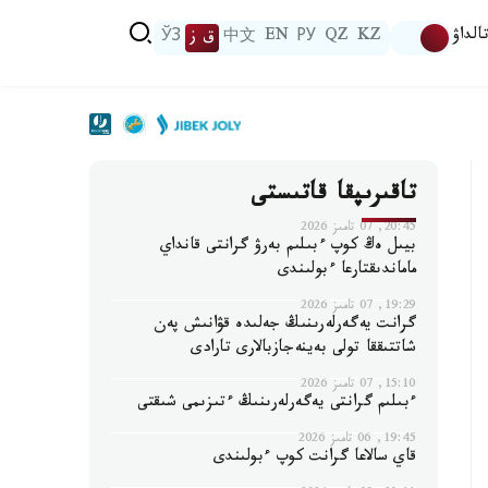
الداۋ
KZ
QZ
РУ
EN
中文
ق ز
ЎЗ
تاقىرىپقا قاتىستى
20:45, 07 تامىز 2026
بيىل ەڭ كوپ ءبىلىم بەرۋ گرانتى قانداي
ماماندىقتارعا ءبولىندى
19:29, 07 تامىز 2026
گرانت يەگەرلەرىنىڭ جەلىدە قۋانىش پەن
شاتتىققا تولى بەينەجازبالارى تارادى
15:10, 07 تامىز 2026
ءبىلىم گرانتى يەگەرلەرىنىڭ ءتىزىمى شىقتى
19:45, 06 تامىز 2026
قاي سالاعا گرانت كوپ ءبولىندى