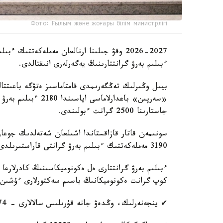
Фото: Ғылым және жоғары білім министрлігі
2026-2027 وقۋ جىلىنا ارنالعان مەملەكەتتىك
ءبىلىم بەرۋ گرانتتارىنىڭ يەگەرلەرى انىقتالدى.
بيىل وڭىرلىك تەڭگەرىمدى قامتاماسىز ەتۋگە باعىتتالعا
«سەرپىن» باعدارلاما
جاستارىنا 2500 گرانت ءبولىندى.
سونىمەن قاتار قازاقستاندا اشىلعان شەتەلدىك جوعارى 
3190 مەملەكەتتىك ءبىلىم بەرۋ گرانتى قاراستىرىلدى.
ءبىلىم بەرۋ گرانتتارى ەل ەكونوميكاسىنىڭ كادرلارع
كوپ گرانت ەكونوميكانىڭ باسىم سەكتورلارى ءۇشىن ماما
✔ ينجەنەرلىك، وڭدەۋ جانە قۇرىلىس سالالارى - 16674 گرانت؛