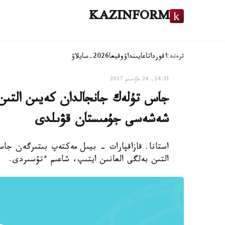
KAZINFORM
ترەند:
اقوردا
تاعايىنداۋ
وقيعا
2026-سايلاۋ
14:33, 24 ماۋسىم 2017
جاس تۇلەك جانجالدان كەيىن التىن
شەشەسى جۇمىستان قۋىلدى
استانا. قازاقپارات - بيىل مەكتەپ بىتىرگەن جا
التىن بەلگى العانىن ايتىپ، شاعىم ءتۇسىردى.