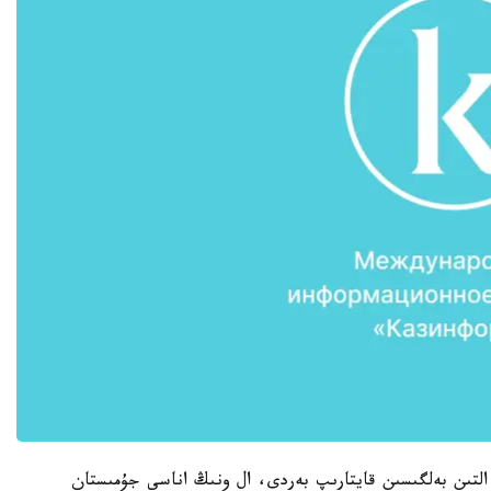
التىن بەلگىسىن قايتارىپ بەردى، ال ونىڭ اناسى جۇمىستان