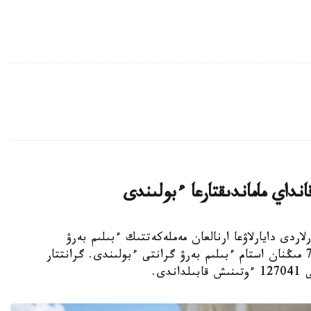
داي ماماندىقتارعا ءبولىندى
لىمدى كادرلاردى دايارلاۋعا ارنالعان مەملەكەتتىك ءبىلىم بەرۋ
تاپسىرىسى شەڭبەرىندە باكالاۆريات دەڭگەيىنە 75 مىڭنان استام ءبىلىم بەرۋ گرانتى ءبولىندى. گرانتتار
دى.