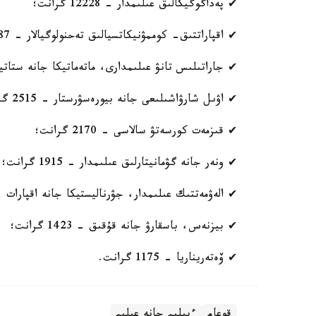
✔ پەداگوگيكالىق عىلىمدار - 12228 گرانت؛
✔ اقپاراتتىق- كوممۋنيكاتسيالىق تەحنولوگيالار - 10387 گرانت؛
✔ جاراتىلىس تانۋ عىلىمدارى، ماتەماتيكا جانە ستاتيستيكا - 8
✔ اۋىل شارۋاشىلىعى جانە بيورەسۋرستار - 2515 گرانت؛
✔ قىزمەت كورسەتۋ سالاسى - 2170 گرانت؛
✔ ونەر جانە گۋمانيتارلىق عىلىمدار - 1915 گرانت؛
✔ الەۋمەتتىك عىلىمدار، جۋرناليستيكا جانە اقپارات - 1485 گران
✔ بيزنەس، باسقارۋ جانە قۇقىق - 1423 گرانت؛
✔ ۆەتەريناريا - 1175 گرانت.
قوعام
ءبىلىم جانە عىلىم