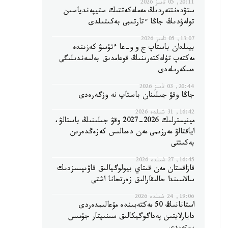
20:11, 05 تامىز 2026
ستۋدەنتتەردىڭ مەملەكەتتىك ستيپەندياسىن
تولەۋدىڭ جاڭا ءتارتىبى بەكىتىلدى
13:07, 05 تامىز 2026
بيىلدان باستاپ ج و و-عا ءتۇسۋ كەزىندە
مەكتەپ تۇلەكتەرىنىڭ قوعامدىق بەلسەندىلىگى
ەسكەرىلەدى
20:44, 03 تامىز 2026
جاڭا وقۋ جىلىنان باستاپ نە وزگەرەدى
16:42, 31 شىلدە 2026
مينيسترلىك 2026-2027 وقۋ جىلىنىڭ باستالۋ،
اياقتالۋ مەرزىمى مەن دەمالىس كەزەڭدەرىن
بەكىتتى
16:45, 27 شىلدە 2026
قازاقستان مەن قىتاي بيولوگيالىق قاۋىپسىزدىك
سالاسىندا حالىقارالىق زەرتحانا اشتى
19:06, 24 شىلدە 2026
استانانىڭ 50 مەكتەبىندە مۇعالىمدەردى
دايارلايتىن پەداگوگيكالىق سىنىپتار جۇمىس