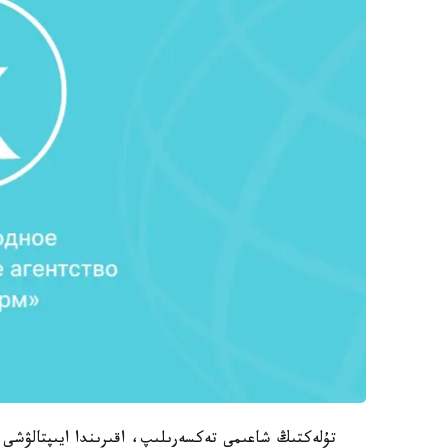
تۇلەكتىڭ شاعىمى تەكسەرىلىپ، اقىرىندا ايىپتالۋشى 