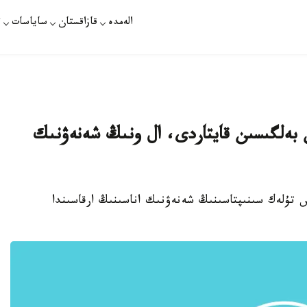
الەمدە
قازاقستان
ساياسات
ت
 بەلگىسىن قايتاردى، ال ونىڭ شەنەۋنىك
س تۇلەك سىنىپتاسىنىڭ شەنەۋنىك اناسىنىڭ ارقاسىندا