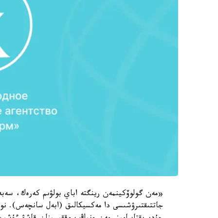
«مەن گولوۆكينمەن رينگتە اباي بولۋىم كەرەك، سەبە
جاتتىقتىرۋشىسى دا مەكسيكالىق (ابەل سانچەس). نو