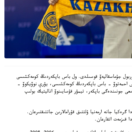
 نۇربول جۇماسقاليەۆ قوسىلدى. ول باس باپكەردىڭ كومەكشىسى
دوس احمەتوۆ - باس باپكەردىڭ كومەكشىسى، يۋري نوۆيكوۆ -
ىعى جونىندەگى باپكەر، تيمۋر قۇسايىنوۆ اناليتيك بولىپ
گرەكيا جانە ارمەنيا ۇلتتىق قۇرامالارىن جاتتىقتىرعان.
ا قىزمەت اتقارعان.