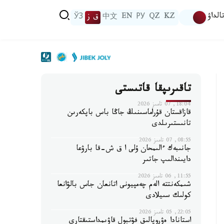
الداۋ
KZ
QZ
РУ
EN
中文
ق ز
ЎЗ
تاقىرىپقا قاتىستى
18:04, 07 تامىز 2026
قازاقستان قۇراماسىنىڭ جاڭا باس باپكەرىن
تانىستىرىلدى
08:55, 07 تامىز 2026
جانىبەك ءالىمحان ۇلى ا ق ش-قا بارۋعا
دايىندالىپ جاتىر
11:55, 06 تامىز 2026
شىمكەنتتە الەم چەمپيونى اتانعان جاس بالۋانعا
كولىك سىيلادى
22:05, 05 تامىز 2026
استانادا ەۋروپالىق فۋتبول قاۋىمداستىقتارى