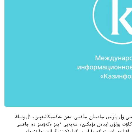
بى ول بارلىق جاعىنان جاقسى. مەن مەكسيكالىقپىن، ال ونىڭ
كاۋت بولۋى ابدەن مۇمكىن، سەبەبى ءبىز ەكەۋمىز دە جاقسى