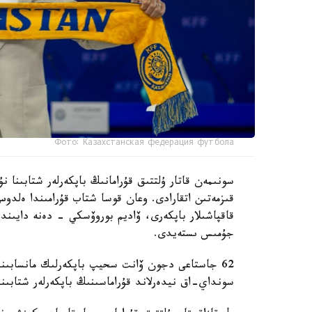
Фото: Казахстанская федерация футбола
سونىمەن قاتار ۇلتتىق قۇرامانىڭ باپكەرلەر شتابىنا
قىزمەتىن اتقارادى. وعان قوسا شتاب قۇرامىندا ەل
قاقپاشىلار باپكەرى، ۆاديم بوروۆسكي - دەنە دايىند
جۇمىس ىستەيدى.
62 جاستاعى دجون ۆانت سحيپ باپكەرلىك مانسابىندا 
سونداي-اق نيدەرلاند قۇراماسىنىڭ باپكەرلەر شتابىند