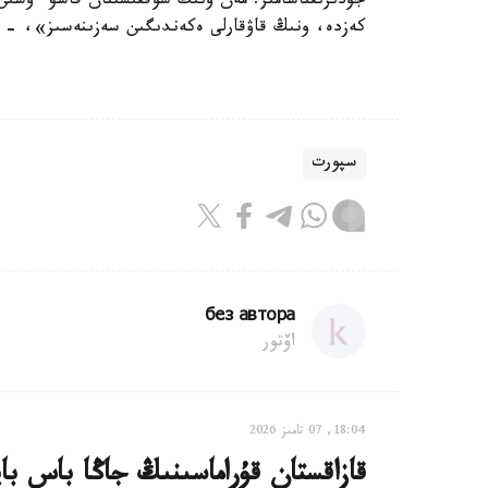
جۇدىرىقتاسامىز. مەن ونىڭ سوققىسىنان قاشۋ ءۇشىن ا
كەزدە، ونىڭ قاۋقارلى ەكەندىگىن سەزىنەسىز»، - دەپ كەلتىر
سپورت
без автора
اۆتور
18:04, 07 تامىز 2026
قازاقستان قۇراماسىنىڭ جاڭا باس با