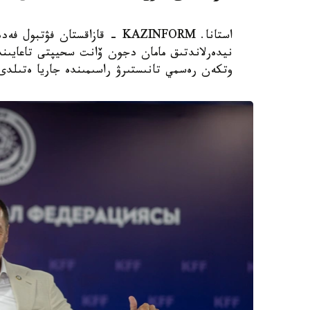
استانا. KAZINFORM - قازاقستان
نيدەرلاندتىق مامان دجون ۆانت سحيپتى تاعايىندا
وتكەن رەسمي تانىستىرۋ راسىمىندە جاريا ەتىلدى