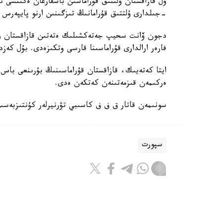
-جىلدارى ۇلتتىق قۇرامانىڭ تىزگىنىن ارنو پايپەرس
فارەر ارالدارى قۇراماسىنا قارسى وتكىزەدى. بۇل كەزد
ايتا كەتەيىك، قازاقستان قۇراماسىنىڭ بۇرىنعى باس ب
ەركىمەن قىزمەتىنەن كەتكەن ەدى.
سونىمەن قاتار ق ف ف كاسىبي تۋرنيرلەر كۇنتىزبەسى
سپورت
باقىتجول كاكەش