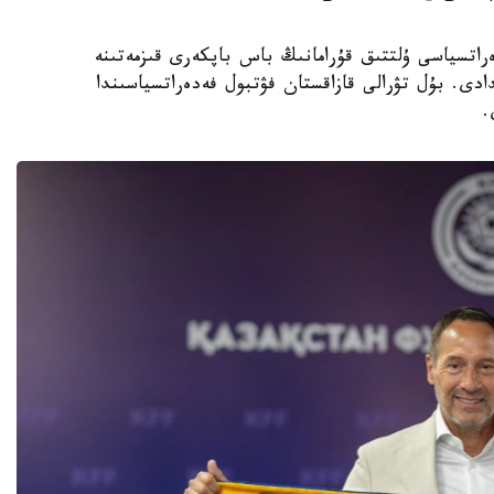
 فۋتبول فەدەراتسياسى ۇلتتىق قۇرامانىڭ باس باپكەرى قىزمەتىنە
دى. بۇل تۋرالى قازاقستان فۋتبول فەدەراتسياسىندا
.