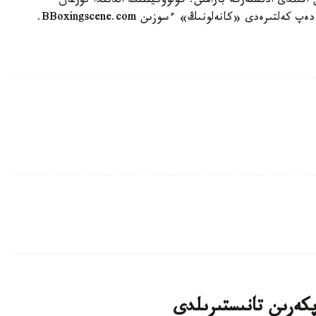
قىلدى ادىستەرگە بارامىن. گولوۆكيننىڭ الدىندا تۇرعان
ەدى «كانەلونىڭ» ءسوزىن BBoxingscene.com.
پكەرىن تانىستىرىلدى