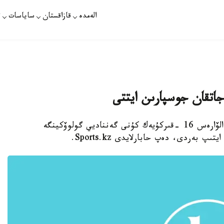
الەمدە
قازاقستان
ساياسات
ت
اتقان جوسپارىن ايتتى
استانا. قازاقپارات - مەكسيكالىق بوكسشى ساۋل الۆارەس 16 -قىركۇيەك كۇنى گەنناديي گولوۆكينگە
 بەردى، دەپ حابارلايدى Sports.kz.