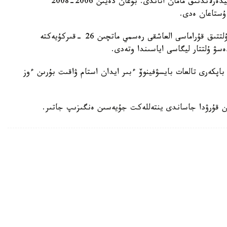
ول قازاقستان ۇلتتىق قۇراماسىن باسقارعان ەكىنشى نيدەرلاندتىق مامان اتاندى. بۇعان دەيىن 2006-2008
 ۇستاعان ەدى.
دجون ۆانت سحيپ جەتەكشىلىك ەتەتىن قازاقستان ۇلتتىق قۇراماسى العاشقى رەسمي ماتچىن 26 -قىركۇيەكتە
ەسۋ ۇلتتار ليگاسى اياسىندا وتەدى.
اپكەرى تالعات بايسۋفينوۆ ءبىر ايدان استام ۋاقىت بۇرىن ءوز
ن قۇرۋدا جاساندى ينتەللەكت جۇيەسىن ەنگىزىپ جاتىر.