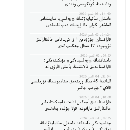
وداعىنىڭ كونگرەسى وتەدى
14:40, 05 تامىز 2026
داستان ساتپايەۆتىڭ «چەلسي» ساپىنداعى
العاشقى گولى ەڭ ۇزدىك دەپ تانىلدى
14:24, 05 تامىز 2026
قازاقستان جۇزۋدەن ا ق ش-تاعى حالىقارالىق
تۋرنيردە 17 مەدال جەڭىپ الدى
09:55, 05 تامىز 2026
داستاننىڭ «چەلسيدەگى» مۇمكىندىگى:
قازاقستاندىق تالانتتىڭ باستى قارۋى نە
22:04, 04 تامىز 2026
الماتىدا 45 مىڭ ورىندىق ستاديوننىڭ قۇرىلىسى
قالاي ءجۇرىپ جاتىر
10:08, 04 تامىز 2026
قازاقستاندىق جەڭىل اتلەت تاجىكستانداعى
حالىقارالىق مارافوندا قولا جۇلدە يەلەندى
09:55, 04 تامىز 2026
چەلسيدەگى باسەكە: داستان ساتبايەۆتىڭ