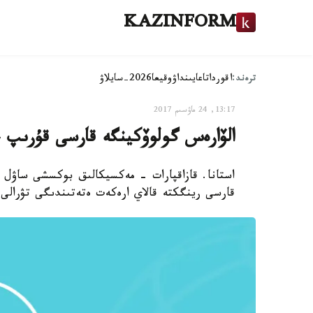
KAZINFORM
ترەند:
اقوردا
تاعايىنداۋ
وقيعا
2026-سايلاۋ
13:17, 24 ماۋسىم 2017
الۆارەس گولوۆكينگە قارسى قۇرىپ ج
قارسى رينگكتە قالاي ارەكەت ەتەتىندىگى تۋرالى ايتىپ