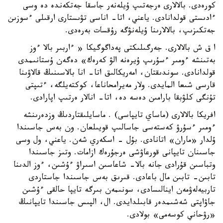
كورەدى. بالالارى ەرجەتىپ ۇيلەنەر جاسقا جەتكەندە دە وسى
ءادىستى قولدانادى. ياعني، اتا- اناسى تۋىستارى ارقىلى ءسوزىن
جەتكىزىپ، بالالارىنا ۇيلەنۋگە رۇقسات بەرەدى.
ا ق ش بالالارى. جەرگىلىكتى پەداگوگيكا « ءاربىر بالا ءوز
بەتىنشە ءومىر ءسۇرىپ ۇيرەنە الۋ كەرەك» دەگەن ۇستانىمدى
قولدانادى. سوندىقتان، امەريكالىق اتا- انا بالاسىنىڭ قالاۋىنا
قارسى شىعا المايدى. ولار مەيرامحاناعا، كوكتەيلگە، ءتىپتى
تۇنگى كلۋبقا بارامىن دەسە دە، اتا- انالار ەرتىپ اپارادى.
افريكا بالالارى (ماساي تايپاسى) . ماسايلىقتاردىڭ وزدەرىنشە
ءومىر ءسۇرۋ كەستەسى جاسالىپ قويىلعان. ون بەس جاسىندا
ۇلدار «ماران» اتانادى. بۇل - اسكەري شەن. ياعني، ول وسى
جاسىنان تايپانى قورعاۋشى ەرجۇرەك ازامات. وتىز جاسىندا
وتباسىن قۇرادى جانە بالا- شاعاسىن اسىراۋ ءۇشىن، ءوز الدىنا
تابىن- تابىن مال باعادى. قىرىق بەس جاسىندا جاستاردى
تاربيەلەۋمەن اينالىسادى، سونىمەن بىرگە تايپا حالقى ءۇشىن
جاۋاپتى شەشىمدەر قابىلدايدى. ال، الپىس جاسىندا تايپانىڭ
«رۋحاني كوسەمى» بولادى.