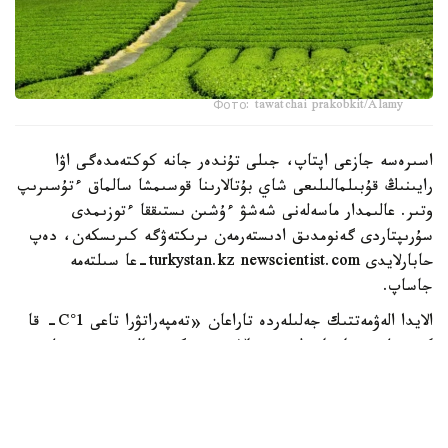
Фото: tawatchai prakobkit/Alamy
اسىرەسە جازعى اپتاپ، جىلى تۇندەر جانە كوكتەمدەگى اۋا
رايىنىڭ قۇبىلمالىلىعى شاي بۇتالارىنا قوسىمشا سالماق ءتۇسىرىپ
وتىر. عالىمدار ماسەلەنى شەشۋ ءۇشىن ىستىققا ءتوزىمدى
سۇرىپتاردى گەنومدىق ادىستەرمەن ىرىكتەۋگە كىرىسكەن، دەپ
حابارلايدى turkystan.kz newscientist.com-عا سىلتەمە
جاساپ.
الايدا الەۋمەتتىك جەلىلەردە تاراعان «تەمپەراتۋرا تاعى 1°C- قا
كوتەرىلسە، ماتچا مۇلدە جوعالادى» دەگەن مالىمدەمەنى عىلىمي
تۇرعىدان دالەلدەنگەن بولجام دەۋگە بولمايدى. قازىرگى
زەرتتەۋلەر كليماتتىڭ جىلىنۋى ءونىم كولەمىن ازايتىپ، جوعارى
ساپالى ماتچانىڭ ءدامىن وزگەرتۋى مۇمكىن ەكەنىن كورسەتەدى.