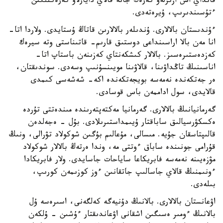
قانداي اس ازىرلەۋ كەرەك جانە قالاي دايارلاۋ كەرەكتىگىن
ءتۇسىندىرىپ، ۇيرەتەدى.
ءۇندىستان بالالارى. ۇندىلەر بالالارىن قاتاڭ ۇستايدى. ولاردا اتا-
انا مەن بالا اراسىنداعى دوستىق قارىم- قاتىناستى وتە سيرەك
كەزدەستىرەسىز. بالالار كىشكەنتاي كەزىنەن باستاپ اتا-
اناسىنىڭ تاڭداۋىنا، قالاۋىنا مويىنسۇنىپ وسەدى. سوندىقتان،
ەر جەتكەندە نەمەسە بويجەتكەندە اكە- شەشەسى كىمدى
قالايدى، سول اداممەن باس قوسادى.
گەرمانيانىڭ بالالارى. گەرمانيا مەكتەپتەرىندە مىندەتتى تۇردە
ەكسكۋرسيالىق ساباقتار ۇيىمداستىرىلادى. بۇل - ەجەلدەن
قالىپتاسقان جۇيە. مىسالى، مۇعالىم بۇگىن شوكولاد تۋرالى، ونىڭ
قۇرامى جونىندە ساباق ءوتتى مە، وندا ەرتەڭ بالالار شوكولاد
مۋزەيىنە نەمەسە فابريكاعا ساياحات جاسايدى. ولار فابريكادا
ءونىمنىڭ قالاي جاسالىپ جاتقانىن ءوز كوزىمەن كورىپ،
بىلەدى.
اۋعانستان بالالارى. بالانىڭ دۇنيەگە كەلگەنى، اسىرەسە ۇل
بالانىڭ ءومىر ەسىگىن اشقانى اۋعاندىقتار ءۇشىن - ۇلكەن