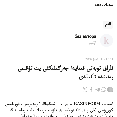
anabol.kz
الەم
без автора
اۆتور
17:24, 08 تامىز 2026
قازاق توبەتى قىتايدا جەرگىلىكتى يت تۇقىمى
رەتىندە تانىلدى
استانا. KAZINFORM – ق ح ر شىڭجاڭ ءوندىرىس-قۇرىلىس
كورپۋسى (ش و ق ك) قوعامدىق قاۋىپسىزدىك باسقارماسىنىڭ