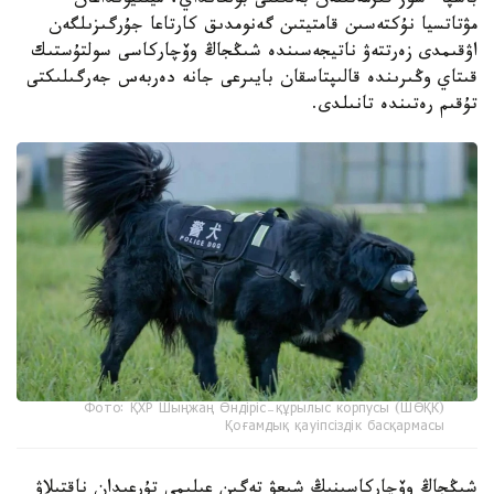
باسپا ءسوز قىزمەتىنەن بەلگىلى بولعانداي، ميلليونداعان
مۋتاتسيا نۇكتەسىن قامتيتىن گەنومدىق كارتاعا جۇرگىزىلگەن
اۋقىمدى زەرتتەۋ ناتيجەسىندە شىڭجاڭ وۆچاركاسى سولتۇستىك
قىتاي وڭىرىندە قالىپتاسقان بايىرعى جانە دەربەس جەرگىلىكتى
تۇقىم رەتىندە تانىلدى.
Фото: ҚХР Шыңжаң Өндіріс-құрылыс корпусы (ШӨҚК)
Қоғамдық қауіпсіздік басқармасы
شىڭجاڭ وۆچاركاسىنىڭ شىعۋ تەگىن عىلىمي تۇرعىدان ناقتىلاۋ