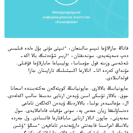
قاتاڭ جازالاۋعا تىيىم سالىنعان، ءتىپتى مۇنى بۇل ەلدە قىلمىس
دەپ ەسەپتەيدى. سوندىقتان، ءاربىر شۆەدتىك بالا اكە-
شەشەسى وزىنە قول جۇمساسا، پوليسياعا حابارلاۋعا قۇقىلى.
مۇنداي كەزدە اتا- انالارعا اكىمشىلىك تاراپىنان جازا
قولدانىلادى.
جاپونيانىڭ بالالارى. جاپونيانىڭ كوپتەگەن مەكتەبىندە اسحانا
جوق. بالالار تۇسكى اسىن ۇيدەن ارنايى ىدىسقا سالىپ اكەلەدى.
ال، مۇعالىمدەر بولسا، بالالاردىڭ ۇيدەن اكەلگەن تاماعى
دەنساۋلىققا زيان ەمەس پە، سونى مۇقيات قاداعالايدى. سول
سەبەپتى، جاپون انالار ارنايى ساباقتارعا قاتىسادى. ول جەردە
بالانىڭ اعزاسىنا قاجەتتى دارۋمەندەر تاماقپەن ءسىڭۋ ءۇشىن