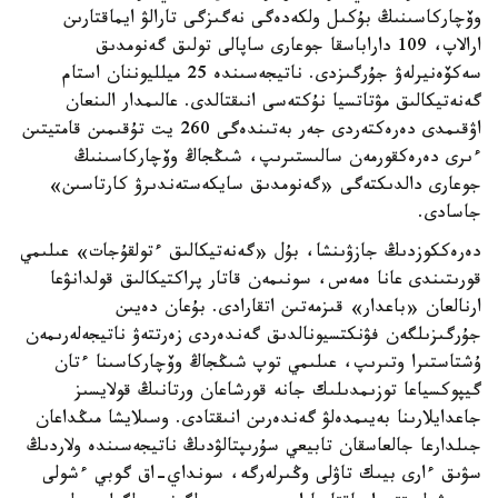
وۆچاركاسىنىڭ بۇكىل ولكەدەگى نەگىزگى تارالۋ ايماقتارىن
ارالاپ، 109 داراباسقا جوعارى ساپالى تولىق گەنومدىق
سەكۆەنيرلەۋ جۇرگىزدى. ناتيجەسىندە 25 ميلليوننان استام
گەنەتيكالىق مۋتاتسيا نۇكتەسى انىقتالدى. عالىمدار الىنعان
اۋقىمدى دەرەكتەردى جەر بەتىندەگى 260 يت تۇقىمىن قامتيتىن
ءىرى دەرەكقورمەن سالىستىرىپ، شىڭجاڭ وۆچاركاسىنىڭ
جوعارى دالدىكتەگى «گەنومدىق سايكەستەندىرۋ كارتاسىن»
جاسادى.
دەرەككوزدىڭ جازۋىنشا، بۇل «گەنەتيكالىق ءتولقۇجات» عىلىمي
قورىتىندى عانا ەمەس، سونىمەن قاتار پراكتيكالىق قولدانۋعا
ارنالعان «باعدار» قىزمەتىن اتقارادى. بۇعان دەيىن
جۇرگىزىلگەن فۋنكتسيونالدىق گەندەردى زەرتتەۋ ناتيجەلەرىمەن
ۇشتاستىرا وتىرىپ، عىلىمي توپ شىڭجاڭ وۆچاركاسىنا ءتان
گيپوكسياعا توزىمدىلىك جانە قورشاعان ورتانىڭ قولايسىز
جاعدايلارىنا بەيىمدەلۋ گەندەرىن انىقتادى. وسىلايشا مىڭداعان
جىلدارعا جالعاسقان تابيعي سۇرىپتالۋدىڭ ناتيجەسىندە ولاردىڭ
سۋىق ءارى بيىك تاۋلى وڭىرلەرگە، سونداي-اق گوبي ءشولى