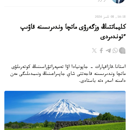
16:18, 08 تامىز 2026
كليماتتىڭ وزگەرۋى ماتچا وندىرىسىنە قاۋىپ
ءتوندىردى
استانا.قازاقپارات - جاپونيادا اۋا تەمپەراتۋراسىنىڭ كوتەرىلۋى
ماتچا وندىرىسىنە قاجەتتى شاي جاپىراعىنىڭ ونىمدىلىگى مەن
دامىنە اسەر ەتە باستادى.