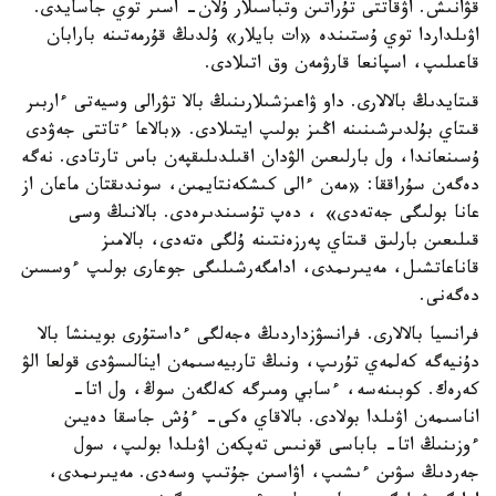
قۋانىش. اۋقاتتى تۇراتىن وتباسىلار ۇلان- اسىر توي جاسايدى.
اۋىلداردا توي ۇستىندە «ات بايلار» ۇلدىڭ قۇرمەتىنە بارابان
قاعىلىپ، اسپانعا قارۋمەن وق اتىلادى.
قىتايدىڭ بالالارى. داو ۋاعىزشىلارىنىڭ بالا تۋرالى وسيەتى ءاربىر
قىتاي بۇلدىرشىنىنە اڭىز بولىپ ايتىلادى. «بالاعا ءتاتتى جەۋدى
ۇسىنعاندا، ول بارلىعىن الۋدان اقىلدىلىقپەن باس تارتادى. نەگە
دەگەن سۇراققا: «مەن ءالى كىشكەنتايمىن، سوندىقتان ماعان از
عانا بولىگى جەتەدى» ، دەپ تۇسىندىرەدى. بالانىڭ وسى
قىلىعىن بارلىق قىتاي پەرزەنتىنە ۇلگى ەتەدى، بالامىز
قاناعاتشىل، مەيىرىمدى، ادامگەرشىلىگى جوعارى بولىپ ءوسسىن
دەگەنى.
فرانسيا بالالارى. فرانسۋزداردىڭ ەجەلگى ءداستۇرى بويىنشا بالا
دۇنيەگە كەلمەي تۇرىپ، ونىڭ تاربيەسىمەن اينالىسۋدى قولعا الۋ
كەرەك. كوبىنەسە، ءسابي ومىرگە كەلگەن سوڭ، ول اتا-
اناسىمەن اۋىلدا بولادى. بالاقاي ەكى- ءۇش جاسقا دەيىن
ءوزىنىڭ اتا- باباسى قونىس تەپكەن اۋىلدا بولىپ، سول
جەردىڭ سۋىن ءىشىپ، اۋاسىن جۇتىپ وسەدى. مەيىرىمدى،