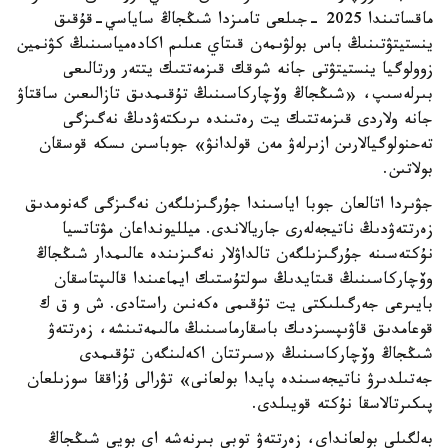
ماقساتىندا 2025 -جىلعى تامىزدا شىڭجاڭ ساياسي-قۇقىق
ينستيتۋتىنىڭ باس بولۋىمەن قىتاي عىلىم اكادەمياسىنىڭ كۋنمين
زوولوگيا ينستيتۋتى جانە شوقك قىزمەتتىك يتتەر ورتالىعى
بىرلەسىپ، «شىڭجاڭ وۆچاركاسىنىڭ تۇقىمدىق تازالىعىن ساقتاۋ
جانە ولاردى قىزمەتتىك يت رەتىندە ىرىكتەۋدىڭ نەگىزگى
تەحنولوگيالارىن ازىرلەۋ مەن قولدانۋ» جوباسىن ىسكە قوسقان
بولاتىن.
جۋىردا اتالعان جوبا اياسىندا جۇرگىزىلگەن نەگىزگى گەنومدىق
زەرتتەۋدىڭ ناتيجەلەرى جاريالاندى. ميلليونداعان مۋتاتسيا
نۇكتەسىنە جۇرگىزىلگەن تالداۋلار نەگىزىندە عالىمدار شىڭجاڭ
وۆچاركاسىنىڭ قىتايدىڭ سولتۇستىك ايماعىندا قالىپتاسقان
بايىرعى جەرگىلىكتى يت تۇقىمى ەكەنىن راستادى. ش و ق ك
قوعامدىق قاۋىپسىزدىك باسقارماسىنىڭ مالىمەتىنشە، زەرتتەۋ
شىڭجاڭ وۆچاركاسىنىڭ «سىرتتان اكەلىنگەن تۇقىمدى
جەتىلدىرۋ ناتيجەسىندە پايدا بولعانى» تۋرالى ۇزاققا سوزىلعان
پىكىرتالاسقا نۇكتە قويىلدى.
بەلگىلى بولعانداي، زەرتتەۋ توبى بىرنەشە اي بويى شىڭجاڭ