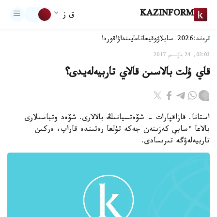
KAZINFORM
ق ز
ترەند:
2026-سايلاۋ
وقيعا
تاعايىنداۋ
اقوردا
02:03, 24 ماۋسىم 2017
قاي ۇلت بالاسىن قالاي تاربيەلەيدى؟
استانا. قازاقپارات - شۆەتسيانىڭ بالالارى. شۆەد وتباسىلارى
بالاعا ءسابي كەزىنەن جەكە تۇلعا رەتىندە قاراپ، ەركىن
تاربيەلەۋگە تىرىسادى.