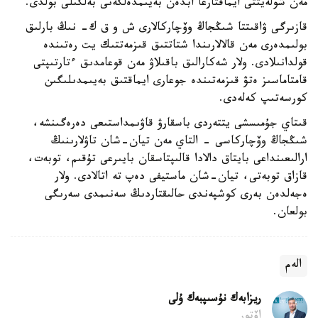
مەن شولەيتتى ايماقتارعا ابدەن بەيىمدەلگەنى بەلگىلى بولدى.
قازىرگى ۋاقىتتا شىڭجاڭ وۆچاركالارى ش و ق ك- نىڭ بارلىق
بولىمدەرى مەن قالالارىندا شتاتتىق قىزمەتتىك يت رەتىندە
قولدانىلادى. ولار شەكارالىق باقىلاۋ مەن قوعامدىق ءتارتىپتى
قامتاماسىز ەتۋ قىزمەتىندە جوعارى ايماقتىق بەيىمدىلىگىن
كورسەتىپ كەلەدى.
قىتاي جۇمىسشى يتتەردى باسقارۋ قاۋىمداستىعى دەرەگىنشە،
شىڭجاڭ وۆچاركاسى - التاي مەن تيان-شان تاۋلارىنىڭ
ارالىعىنداعى بايتاق دالادا قالىپتاسقان بايىرعى تۇقىم، توبەت،
قازاق توبەتى، تيان-شان ماستيفى دەپ تە اتالادى. ولار
ەجەلدەن بەرى كوشپەندى حالىقتاردىڭ سەنىمدى سەرىگى
بولعان.
الەم
ريزابەك نۇسىپبەك ۇلى
اۆتور