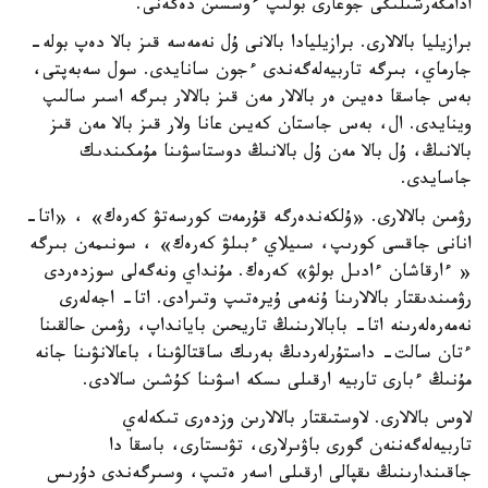
ادامگەرشىلىگى جوعارى بولىپ ءوسسىن دەگەنى.
برازيليا بالالارى. برازيليادا بالانى ۇل نەمەسە قىز بالا دەپ بولە-
جارماي، بىرگە تاربيەلەگەندى ءجون سانايدى. سول سەبەپتى،
بەس جاسقا دەيىن ەر بالالار مەن قىز بالالار بىرگە اسىر سالىپ
وينايدى. ال، بەس جاستان كەيىن عانا ولار قىز بالا مەن قىز
بالانىڭ، ۇل بالا مەن ۇل بالانىڭ دوستاسۋىنا مۇمكىندىك
جاسايدى.
رۋمىن بالالارى. «ۇلكەندەرگە قۇرمەت كورسەتۋ كەرەك» ، «اتا-
انانى جاقسى كورىپ، سىيلاي ءبىلۋ كەرەك» ، سونىمەن بىرگە
« ءارقاشان ءادىل بولۋ» كەرەك. مۇنداي ونەگەلى سوزدەردى
رۋمىندىقتار بالالارىنا ۇنەمى ۇيرەتىپ وتىرادى. اتا- اجەلەرى
نەمەرەلەرىنە اتا- بابالارىنىڭ تاريحىن بايانداپ، رۋمىن حالقىنا
ءتان سالت- داستۇرلەردىڭ بەرىك ساقتالۋىنا، باعالانۋىنا جانە
مۇنىڭ ءبارى تاربيە ارقىلى ىسكە اسۋىنا كۇشىن سالادى.
لاوس بالالارى. لاوستىقتار بالالارىن وزدەرى تىكەلەي
تاربيەلەگەننەن گورى باۋىرلارى، تۋىستارى، باسقا دا
جاقىندارىنىڭ ىقپالى ارقىلى اسەر ەتىپ، وسىرگەندى دۇرىس