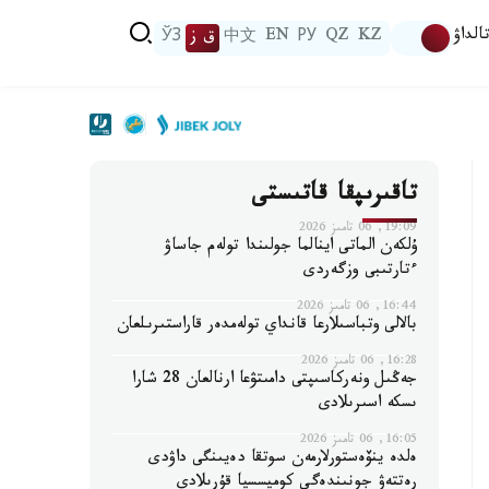
الداۋ
KZ
QZ
РУ
EN
中文
ق ز
ЎЗ
تاقىرىپقا قاتىستى
19:09, 06 تامىز 2026
ۇلكەن الماتى اينالما جولىندا تولەم جاساۋ
ءتارتىبى وزگەردى
16:44, 06 تامىز 2026
بالالى وتباسىلارعا قانداي تولەمدەر قاراستىرىلعان
16:28, 06 تامىز 2026
جەڭىل ونەركاسىپتى دامىتۋعا ارنالعان 28 شارا
ىسكە اسىرىلادى
16:05, 06 تامىز 2026
ەلدە ينۆەستورلارمەن سوتقا دەيىنگى داۋدى
رەتتەۋ جونىندەگى كوميسسيا قۇرىلادى