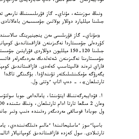
قۇدايبەرگەن ءمالىم ەتتى، دەپ حابارلايدى قازاقپارات
ونىڭ سوزىنشە، مۇناي- گاز قۇرىلىسىنىڭ نارىعى تەڭ
جىلىنا ميلليارد دوللار بولاتىن جۇمىسىمەن باعالانادى.
كۇردەلى جۇمىستاردا نەگىزىنەن قازاقستاندىق كومپانيالار ب
جىلىنا 120-150 ميلليون دوللاردى قۇرايتى
جۇمىستارىنا نەگىزىنەن شەتەلدىك مەردىگەرلەر قاتىست
قاراي ترەند قالىپتاسىپ كەلەدى. ​​​​​قازاقستاندىق كو
تارتىلعان»، - دەپ اتاپ ءوتتى ول.
ا. قۇدايبەرگەننىڭ ايتۋىنشا، يامالداعى جوبا سولتۇ
ول جوبادا قوسالقى مەردىگەر رەتىندە ەنىپ وتىر جان
تارتىلادى. سول كەزدە قازاقستاندىق كومپانيالار اتال