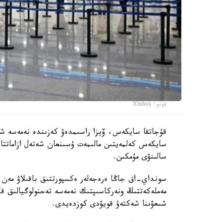
فوتو: Xinhua
قۇجاتقا سايكەس، ۆيزا راسىمدەۋ كەزىندە نەمەسە شەكا
سايكەس كەلمەيتىن مالىمەت ۇسىنعان شەتەل ازاماتتار
سالىنۋى مۇمكىن.
سونداي-اق جاڭا ەرەجەلەر ەكسپورتتىق باقىلاۋ مەن تەح
مەملەكەتتىڭ ونەركاسىپتىك نەمەسە تەحنولوگيالىق قاۋ
شىعۋىنا شەكتەۋ قويۋدى كوزدەيدى.