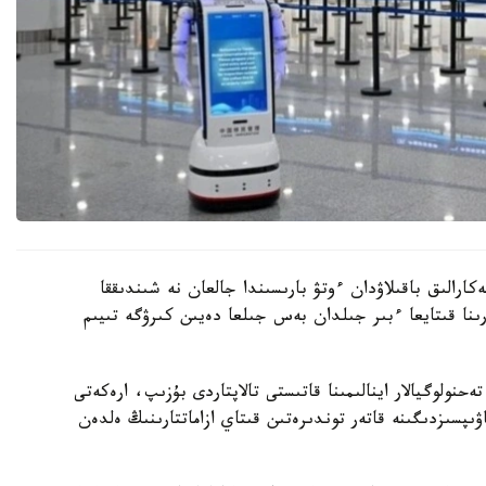
رالىق باقىلاۋدان ءوتۋ بارىسىندا جالعان نە شىندىققا
ىنا قىتايعا ءبىر جىلدان بەس جىلعا دەيىن كىرۋگە تىيىم
نولوگيالار اينالىمىنا قاتىستى تالاپتاردى بۇزىپ، ارەكەتى
ىپسىزدىگىنە قاتەر توندىرەتىن قىتاي ازاماتتارىنىڭ ەلدەن