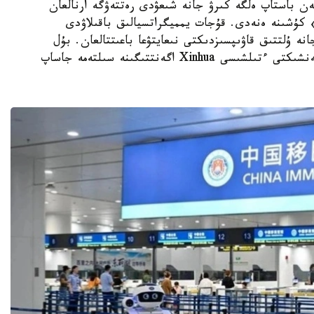
K - قىتايدا 15-قىركۇيەكتەن باستاپ ەلگە كىرۋ جانە شىعۋدى رەتتەۋگە ارنالعان
 كۇشىنە ەنەدى. قۇجات يمميگراتسيالىق باقىلاۋدى
انە ۇلتتىق قاۋىپسىزدىكتى نىعايتۋعا باعىتتالعان. بۇل
تۋرالى Kazinform اگەنتتىگىنىڭ بەيجىڭدەگى مەنشىكتى ءتىلشىسى Xinhua اگەنتتىگىنە سىلتەمە جاساپ