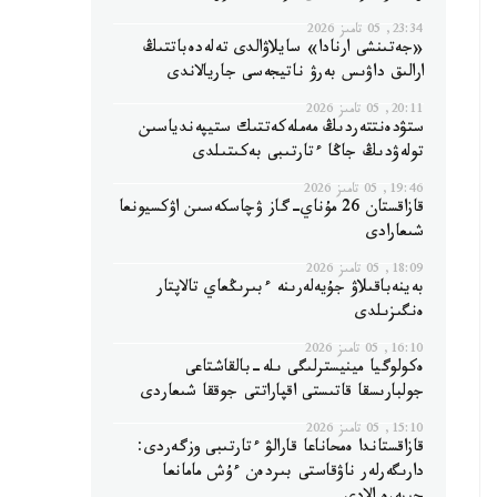
23:34, 05 تامىز 2026
«جەتىنشى ارنادا» سايلاۋالدى تەلەدەباتتىڭ
ارالىق داۋىس بەرۋ ناتيجەسى جاريالاندى
20:11, 05 تامىز 2026
ستۋدەنتتەردىڭ مەملەكەتتىك ستيپەندياسىن
تولەۋدىڭ جاڭا ءتارتىبى بەكىتىلدى
19:46, 05 تامىز 2026
قازاقستان 26 مۇناي-گاز ۋچاسكەسىن اۋكسيونعا
شىعارادى
18:09, 05 تامىز 2026
بەينەباقىلاۋ جۇيەلەرىنە ءبىرىڭعاي تالاپتار
ەنگىزىلدى
16:10, 05 تامىز 2026
ەكولوگيا مينيسترلىگى ىلە-بالقاشتاعى
جولبارىسقا قاتىستى اقپاراتتى جوققا شىعاردى
15:10, 05 تامىز 2026
قازاقستاندا ەمحاناعا قارالۋ ءتارتىبى وزگەردى:
دارىگەرلەر ناۋقاستى بىردەن ءۇش مامانعا