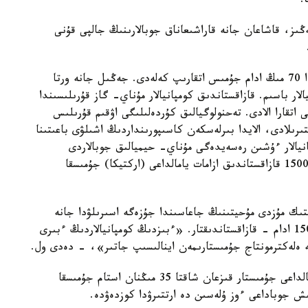
.
ىز، قاشاعان جانە قاراشىعاناق جوبالارىنىڭ جالپى قۇنى
​ «​​​​​​​​​​مۇناي- گاز قۇرىلىسى مەن ينجينيرينگ سالاسىندا 70 مىڭ ادام جۇمىس اتقارىپ كەلەدى. ​​​​​​​​​​​جەڭىل جانە ورتا
اسىم. ​​​​​​​​​قازاقستاندىق كومپانيالار مۇناي- گاز قۇرىلىسىندا
ن جۇمىستى اتقارا الادى. تەحنولوگيالىق كۇردەلىلىگى اۋقىم قۇرىلىس
ىرىلادى، الايدا بىرلەسكەن كاسىپورىنداردىڭ اشىلۋى باعىتىنا
مپانيالار ءۇشىن رەسەيدەگى مۇناي- حيميالىق جوبالاردى
يگەرۋگە مۇمكىنشىلىكتەر تۋىنداۋدا. بۇگىنگى تاڭدا 1500 قازاقستاندىق ازامات يامالداعى (اركتيكا) جۇمىسقا
ستىك مۇزدى مۇحيتىنىڭ جاعاسىندا جۇزەگە اسىرىلۋدا جانە
وعان 2 مىڭعا تارتا ادام تارتىلعان، ونىڭ ىشىندە 1500 ادام - قازاقستاندىقتار. «ءبىزدىڭ كومپانيالاردىڭ ءبىرى
ە ەلەكترمونتاج جۇمىستارىمەن اينالىسىپ جاتىر»، - دەدى ول.
باسپاءسوز ءماسليحاتىندا ءمالىم ەتىلگەنىندەي، يامالداعى جۇمىستار قىزعان شاقتا 35 مىڭنان استام جۇمىسقا
مىش جوباداعى ءوز ۇلەسىن دە ارتتىرۋدا كوزدەۋدە.