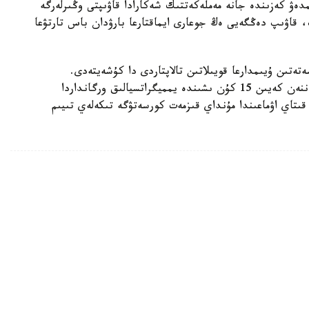
دەۋ كەزىندە جانە مەملەكەتتىك شەكارادا قاۋىپتى وڭىرلەرگە
، قاۋىپ دەڭگەيى ەڭ جوعارى ايماقتارعا بارۋدان باس تارتۋعا
تىن ۇيىمدارعا قويىلاتىن تالاپتاردى دا كۇشەيتەدى.
دەلدالدىق قىزمەت كورسەتەتىن اگەنتتىكتەر تىركەلگەننەن كەيىن 15 كۇن ىشىندە يمميگراتسيالىق ورگانداردا
 قىتاي اۋماعىندا مۇنداي قىزمەت كورسەتۋگە تىكەلەي تىيىم