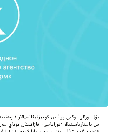
بۇل تۋرالى بۇگىن ورتالىق كوممۋنيكاتسيالار قىزمەت
س باسقارماسىنىڭ ءتوراعاسى، قازاقستان مۇناي سەرۆي