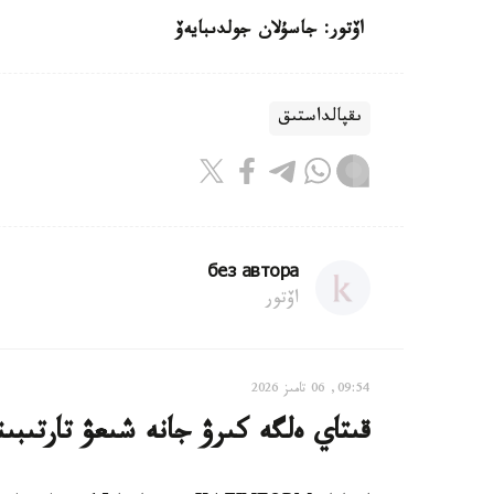
اۆتور: جاسۇلان جولدىبايەۆ
ىقپالداستىق
без автора
اۆتور
09:54, 06 تامىز 2026
قىتاي ەلگە كىرۋ جانە شىعۋ تارتىبىن