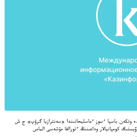
ىندە وتكەن باسپا ءسوز ءماسليحاتىندا «سەنترازيا گرۋپ» ج ش
ستىك كومپانيالار وداعىنىڭ ءتورالقا مۇشەسى الماس