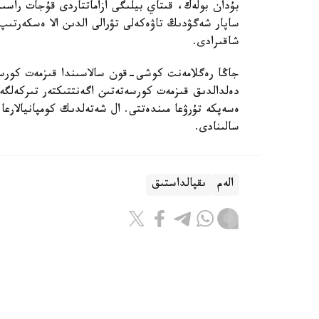
بۇدان بولەك، قىتاي بيلىگى ازاماتتاردى قۇجات راسىم
ساپار شەگۋدىڭ تاۋەكەلى تۋرالى الدىن الا ەسكەرتىپ
شاقىرادى.
جاڭا رەگلامەنت كوشى-قون سالاسىندا قىزمەت كورسەتە
ەسەپكە تۇرۋعا مىندەتتى. ال شەتەلدىك كومپانيالارعا
سالىنادى.
الەم
ىقپالداستىق
بەيسەن سۇلتان
اۆتور