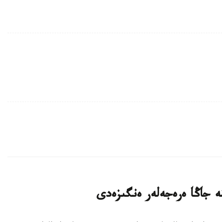
ە جاڭا ەرەجەلەر ەنگىزەدى