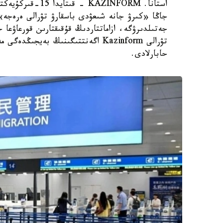
استانا. AZINFORM
جاڭا «كىرۋ جانە شىعۋدى باسقارۋ تۋرالى ەرەجە»
جەتىلدىرۋگە، ازاماتتاردىڭ قۇقىقتارىن قورعاۋعا ج
حابارلادى.