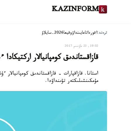
KAZINFORM
ترەند:
اقوردا
تاعايىنداۋ
وقيعا
2026-سايلاۋ
19:02, 23 ماۋسىم 2017
قازاقستاندىق كومپانيالار اركتيكادا ء
استانا. قازاقپارات - قازاقستاندىق كومپانيالار 
مۇمكىنشىلىكتەر تۋىنداۋدا.