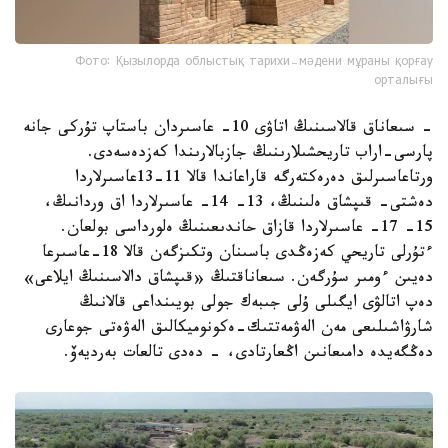
Фото: Қызылорда облыстық тарихи-мәдени мұраны қорғау
орталығы
- سىعاناق قالاسىنىڭ اتاۋى 10- عاسىردان باستاپ تۇركى جانە
پارسى-اراب تاريحشىلارىنىڭ جازبالارىندا كەزدەسەدى.
ورتاعاسىرلىق دەرەكتەرگە قاراعاندا قالا 11-13عاسىرلاردا
دەشتى- قىپشاق ەلىنىڭ، 13- 14- عاسىرلاردا اق وردانىڭ،
15- 17- عاسىرلاردا قازاق حاندىعىنىڭ ەلورداسى بولعان.
ءتۇرلى تاريحي كەزەڭدى باسىنان وتكىزگەن قالا 18-عاسىرعا
دەيىن ءومىر سۇرگەن. سىعاناقتىڭ «قىپشاق دالاسىنىڭ ايلاعى»
دەپ اتالۋى ايگىلى ۇلى جىبەك جولى بويىنداعى قالانىڭ
شارۋاشىلىعى مەن الەۋمەتتىك-ەكونوميكالىق الەۋەتى جوعارى
دەڭگەيدە دامىعانىن اڭعارتادى، - دەدى تالعات بەرديەۆ.