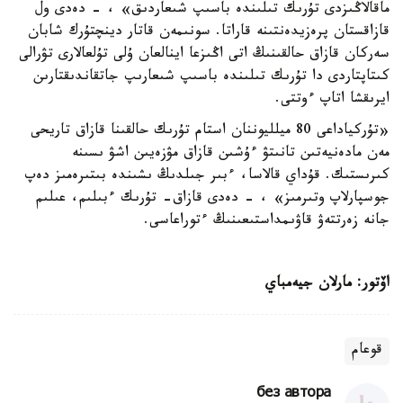
ماقالاڭىزدى تۇرىك تىلىندە باسىپ شىعاردىق» ، - دەدى ول
قازاقستان پرەزيدەنتىنە قاراتا. سونىمەن قاتار دينچتۇرك شابان
سەركان قازاق حالقىنىڭ اتى اڭىزعا اينالعان ۇلى تۇلعالارى تۋرالى
كىتاپتاردى دا تۇرىك تىلىندە باسىپ شىعارىپ جاتقاندىقتارىن
ايرىقشا اتاپ ءوتتى.
«تۇركياداعى 80 ميلليوننان استام تۇرىك حالقىنا قازاق تاريحى
مەن مادەنيەتىن تانىتۋ ءۇشىن قازاق مۋزەيىن اشۋ ىسىنە
كىرىستىك. قۇداي قالاسا، ءبىر جىلدىڭ ىشىندە بىتىرەمىز دەپ
جوسپارلاپ وتىرمىز» ، - دەدى قازاق- تۇرىك ءبىلىم، عىلىم
جانە زەرتتەۋ قاۋىمداستىعىنىڭ ءتوراعاسى.
اۆتور: مارلان جيەمباي
قوعام
без автора