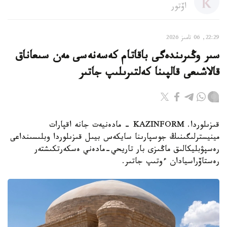
اۆتور
22:29, 06 تامىز 2026
سىر وڭىرىندەگى باقاتام كەسەنەسى مەن سىعاناق
قالاشىعى قالپىنا كەلتىرىلىپ جاتىر
قىزىلوردا. KAZINFORM - مادەنيەت جانە اقپارات
مينيسترلىگىنىڭ جوسپارىنا سايكەس بيىل قىزىلوردا وبلىسىنداعى
رەسپۋبليكالىق ماڭىزى بار تاريحي-مادەني ەسكەرتكىشتەر
رەستاۆراسيادان ءوتىپ جاتىر.