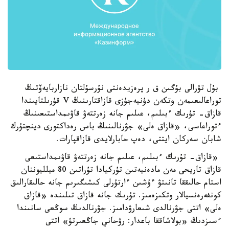
بۇل تۋرالى بۇگىن ق ر پرەزيدەنتى نۇرسۇلتان نازاربايەۆتىڭ
توراعالىعىمەن وتكەن دۇنيەجۇزى قازاقتارىنىڭ V قۇرىلتايىندا
قازاق- تۇرىك ءبىلىم، عىلىم جانە زەرتتەۋ قاۋىمداستىعىنىڭ
ءتوراعاسى، «قازاق ەلى» جۋرنالىنىڭ باس رەداكتورى دينچتۇرك
شابان سەركان ايتتى، دەپ حابارلايدى قازاقپارات.
«قازاق- تۇرىك ءبىلىم، عىلىم جانە زەرتتەۋ قاۋىمداستىعى
قازاق تاريحى مەن مادەنيەتىن تۇركيادا تۇراتىن 80 ميلليوننان
استام حالىققا تانىتۋ ءۇشىن ءارتۇرلى كىشىگىرىم جانە حالىقارالىق
كونفەرەنسيالار وتكىزەمىز. تۇرىك جانە قازاق تىلىندە «قازاق
ەلى» اتتى جۋرنالدى شىعارۋدامىز. جۋرنالدىڭ سوڭعى سانىندا
ءسىزدىڭ «بولاشاققا باعدار: رۋحاني جاڭعىرتۋ» اتتى