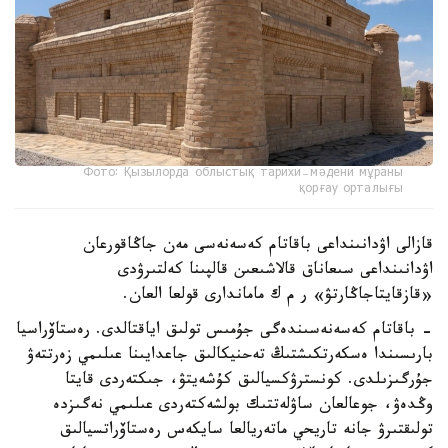
Фото: Қызылорда облыстық тарихи-мәдени мұраны
қорғау орталығы
قازالى اۋدانىنداعى باقاتام كەسەنەسى مەن جاڭاقورعان
اۋدانىنداعى سىعاناق قالاشىعىن قالپىنا كەلتىرۋدى
«قازقايتاجاڭارتۋ» ر م ك ماماندارى قولعا العان.
- باقاتام كەسەنەسىندەگى جۇمىس تولىق اياقتالدى. رەستاۆراسيا
بارىسىندا ەسكەرتكىشتىڭ تەحنيكالىق جاعدايىنا عىلىمي زەرتتەۋ
جۇرگىزىلدى. كونسترۋكسيالىق كۇشەيتۋ، جىكتەردى قايتا
وڭدەۋ، جوعالعان ساۋلەتتىك بولشەكتەردى عىلىمي نەگىزدە
تولىقتىرۋ جانە تاريحي ماتەريالعا سايكەس رەستاۆراتسيالىق