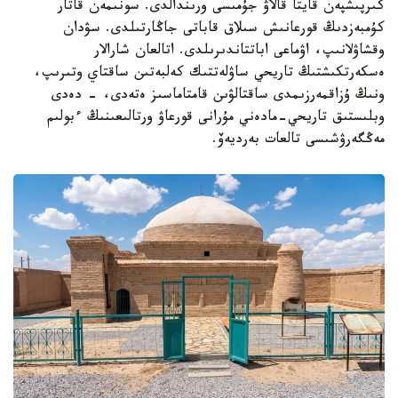
كىرپىشپەن قايتا قالاۋ جۇمىسى ورىندالدى. سونىمەن قاتار
كۇمبەزدىڭ قورعانىش سىلاق قاباتى جاڭارتىلدى. سۋدان
وقشاۋلانىپ، اۋماعى اباتتاندىرىلدى. اتالعان شارالار
ەسكەرتكىشتىڭ تاريحي ساۋلەتتىك كەلبەتىن ساقتاي وتىرىپ،
ونىڭ ۇزاقمەرزىمدى ساقتالۋىن قامتاماسىز ەتەدى، - دەدى
وبلىستىق تاريحي-مادەني مۇرانى قورعاۋ ورتالىعىنىڭ ءبولىم
مەڭگەرۋشىسى تالعات بەرديەۆ.