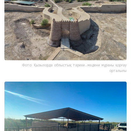
Фото: Қызылорда облыстық тарихи-мәдени мұраны қорғау
орталығы