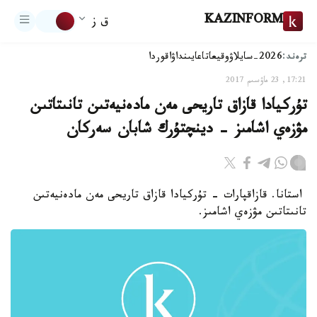
KAZINFORM
ق ز
ترەند:
2026-سايلاۋ
وقيعا
تاعايىنداۋ
اقوردا
17:21, 23 ماۋسىم 2017
تۇركيادا قازاق تاريحى مەن مادەنيەتىن تانىتاتىن
مۋزەي اشامىز - دينچتۇرك شابان سەركان
استانا. قازاقپارات - تۇركيادا قازاق تاريحى مەن مادەنيەتىن
تانىتاتىن مۋزەي اشامىز.