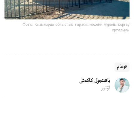
Фото: Қызылорда облыстық тарихи-мәдени мұраны қорғау
орталығы
قوعام
باقىتجول كاكەش
اۆتور
22:04, 06 تامىز 2026
قۇرىلىس قالدىقتارىن قوقىس جاشىگىنە تاستاۋعا
بولا ما