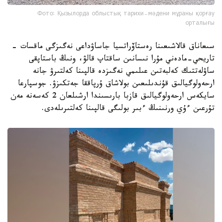
Фото: Қызылорда облыстық тарихи-мәдени мұраны қорғау
орталығы
سىعاناق قالاشىعىنا رەستاۆراتسيا جاساۋداعى نەگىزگى ماقسات -
تاريحي-مادەني مۇرا نىسانىن ساقتاپ قالۋ، ونىڭ باستاپقى
ساۋلەتتىك كەلبەتىن عىلىمي نەگىزدە قالپىنا كەلتىرۋ جانە
ارحەولوگيالىق قۇندىلىعىن بولاشاق ۇرپاققا جەتكىزۋ. جوسپارعا
سايكەس ارحەولوگيالىق قازبا بارىسىندا ارشىلعان 2 كەسەنە مەن
تۇرعىن ءۇي ورنىنىڭ ءبىر بولىگى قالپىنا كەلتىرىلەدى.