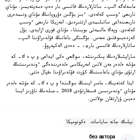
ماسەلەگە الىپ- ساتارلاردىڭ قاتىسى بار دەپ ەسەپتەيمىز. مۇناي
نارىعى ءوسىپ كەلەدى. ءبىز بۇگىن ەۋروپانىڭ مۇناي ونىمدەرى
نارىعىنداعى ساتىلىمدى ارتتىردىق. امەريكا نارىعى ءوسىپ
كەلەدى. وپەك مالىمەتى بويىنشا، مۇناي قورى ازايدى. بۇل
كەزدەيسوقتىق ەمەس. بۇگىنگى باعانىڭ قۇلدىراۋىنا الىپ-
ساتارلاردىڭ قاتىسى بار»، - دەدى الەكپەروۆ.
ساراپشىلاردىڭ پىكىرىنشە، سوڭعى ەكى ايداعى و پ ە ك- كە
مۇشە ەلدەر مەن لاتىن امەريكاسى ەلدەرىندەگى ءوندىرىستىڭ
ارتۋى مۇناي باعاسىنىڭ كۇرت قۇلدىراۋىنا ىقپال ەتتى.
ايتا كەتەيىك، مامىر ايىنىڭ سوڭىندا و پ ە ك- كە مۇشە ەلدەر
مۇناي ءوندىرىسىن قىسقارتۋدى 2018 -جىلدىڭ ناۋرىز ايىنا
دەيىن ۇزارتقان بولاتىن.
بيلىك جانە ساياسات
ەكونوميكا
без автора