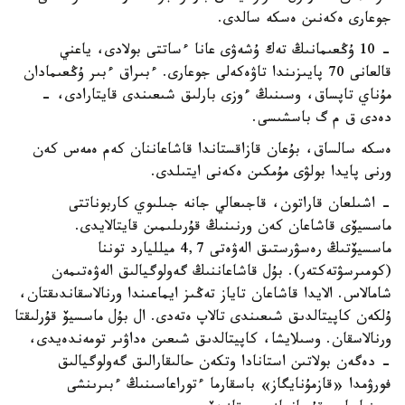
جوعارى ەكەنىن ەسكە سالدى.
- 10 ۇڭعىمانىڭ تەك ۇشەۋى عانا ءساتتى بولادى، ياعني
قالعانى 70 پايىزىندا تاۋەكەلى جوعارى. ءبىراق ءبىر ۇڭعىمادان
مۇناي تاپساق، وسىنىڭ ءوزى بارلىق شىعىندى قايتارادى، -
دەدى ق م گ باسشىسى.
ەسكە سالساق، بۇعان قازاقستاندا قاشاعاننان كەم ەمەس كەن
ورنى پايدا بولۋى مۇمكىن ەكەنى ايتىلدى.
- اشىلعان قاراتون، قاجىعالي جانە جىلىوي كاربوناتتى
ماسسيۆى قاشاعان كەن ورنىنىڭ قۇرىلىمىن قايتالايدى.
ماسسيۆتىڭ رەسۋرستىق الەۋەتى 4,7 ميلليارد توننا
(كومىرسۋتەكتەر). بۇل قاشاعاننىڭ گەولوگيالىق الەۋەتىمەن
شامالاس. الايدا قاشاعان تاياز تەڭىز ايماعىندا ورنالاسقاندىقتان،
ۇلكەن كاپيتالدىق شىعىندى تالاپ ەتەدى. ال بۇل ماسسيۆ قۇرلىقتا
ورنالاسقان. وسىلايشا، كاپيتالدىق شىعىن ەداۋىر تومەندەيدى،
- دەگەن بولاتىن استانادا وتكەن حالىقارالىق گەولوگيالىق
فورۋمدا «قازمۇنايگاز» باسقارما ءتوراعاسىنىڭ ءبىرىنشى