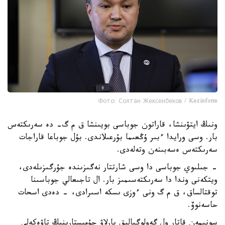
Фото: Солтан Жексенбеков / Kazinform
ونىڭ ايتۋىنشا، قاراتون جوباسى بويىنشا ق م گ- دە سەرىكتەس
بار. وسى ورايدا ءبىر ۇڭعىما بۇرعىلاندى. بۇل جوباعا قاراجات
سەرىكتەس ەسەبىنەن وتەلەدى.
- جىلىوي جوباسى دا وسى شارتتار نەگىزىندە جۇرگىزىلەدى،
ويتكەنى وندا دا سەرىكتەسىمىز بار. ال تاجىعالي جوباسىنا
توقتالساق، ق م گ ونى ءوزى ىسكە اسىرادى، - دەدى اسحات
حاسەنوۆ.
سونىمەن قاتار ول گەولوگيالىق بارلاۋ جۇمىستارىنىڭ تاۋەكەلى