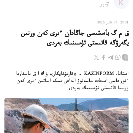
اۆتور
20:31, 07 تامىز 2026
ق م گ باسشىسى جاڭادان ءىرى كەن ورنىن
يگەرۋگە قاتىستى تۇسىنىك بەردى
استانا. KAZINFORM - «قازمۇنايگاز» ۇ ك ا ق باسقارما
ءتوراعاسى اسحات حاسەنوۆ الداعى ىسكە اساتىن ءىرى كەن
ورنىنا قاتىستى تۇسىنىك بەردى.