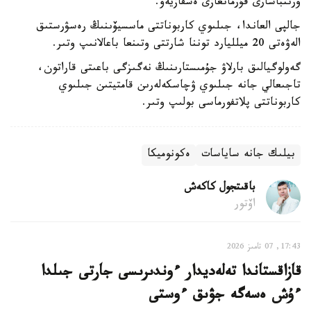
ورىنباسارى قۇرمانعازى ەسقازيەۆ.
جالپى العاندا، جىلىوي كاربوناتتى ماسسيۆىنىڭ رەسۋرستىق
الەۋەتى 20 ميلليارد توننا شارتتى وتىنعا باعالانىپ وتىر.
گەولوگيالىق بارلاۋ جۇمىستارىنىڭ نەگىزگى باعىتى قاراتون،
تاجىعالي جانە جىلىوي ۋچاسكەلەرىن قامتيتىن جىلىوي
كاربوناتتى پلاتفورماسى بولىپ وتىر.
بيلىك جانە ساياسات
ەكونوميكا
باقىتجول كاكەش
اۆتور
17:43, 07 تامىز 2026
قازاقستاندا تەلەديدار ءوندىرىسى جارتى جىلدا
ءۇش ەسەگە جۋىق ءوستى