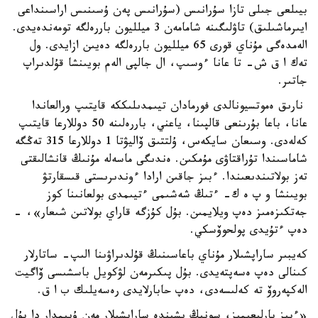
بيىلعى جىلى تازا سۇرانىس (سۇرانىس پەن ۇسىنىس اراسىنداعى
ايىرماشىلىق) تاۋلىگىنە شامامەن 3 ميلليون باررەلگە تومەندەيدى.
الەمدەگى مۇناي قورى 65 ميلليون باررەلگە دەيىن ازايدى. ول
تەك ا ق ش- تا عانا ءوسىپ، ال جالپى الەم بويىنشا قۇلدىراپ
جاتىر.
نارىق ەموتسيونالدى فورمادان تيىمدىلىككە قايتىپ ورالعاندا
عانا، باعا بۇرىنعى قالپىنا، ياعني، باررەلىنە 50 دوللارعا قايتىپ
كەلەدى. وسىعان سايكەس، ۇلتتىق ۆاليۋتا 1 دوللارعا 315 تەڭگە
شاماسىندا تۇراقتاۋى مۇمكىن. ەندىگى ماسەلە مۇنىڭ قانشالىقتى
تەز بولاتىندىعىندا. ءبىز جاقىن ارادا ءوندىرىستى قىسقارتۋ
بويىنشا و پ ە ك- ءتىڭ شەشىمى ءتيىمدى بولعانىنا كوز
جەتكىزەمىز دەپ ويلايمىن. بۇل كۇزگە قاراي بولاتىن شىعار»، -
دەپ ءتۇيدى پولحوۆسكي.
كەيبىر ساراپشىلار مۇناي باعاسىنىڭ قۇلدىراۋىنا الىپ- ساتارلار
كىنالى دەپ ەسەپتەيدى. بۇل پىكىرمەن لۋكويل باسشىسى ۆاگيت
الەكپەروۆ تە كەلىسەدى، دەپ حابارلايدى رەسەيلىك ب ا ق.
«ءبىز بارلىعىمىز، سونىڭ ىشىندە ساراپشىلار مەن ۇيىمدار دا بۇل