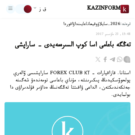
KAZINFORM
ق ز
ترەند:
2026-سايلاۋ
وقيعا
تاعايىنداۋ
اقوردا
15:48, 23 ماۋسىم 2017
تەڭگە باعامى اسا كوپ السىرەمەيدى - ساراپشى
استانا. قازاقپارات - FOREX CLUB КТ ساراپشىسى ۆالەري
پولحوۆسكيدىڭ پىكىرىنشە، مۇناي باعاسى تومەندەۋ شەگىنە
جەتكەندىكتەن، الداعى ۋاقىتتا تەڭگەنىڭ ەداۋىر قۇلدىراۋى دا
بولمايدى.