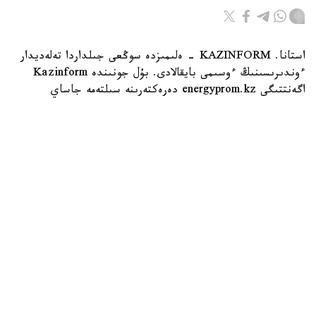
استانا. KAZINFORM - ەلىمىزدە سوڭعى جىلداردا تەلەديدار
ءوندىرىسىنىڭ ءوسىمى بايقالادى. بۇل جونىندە Kazinform
اگەنتتىگى energyprom.kz دەرەكتەرىنە سىلتەمە جاساي
وتىرىپ، حابارلايدى.
Фото: Мақсат Шағырбаев / Kazinform