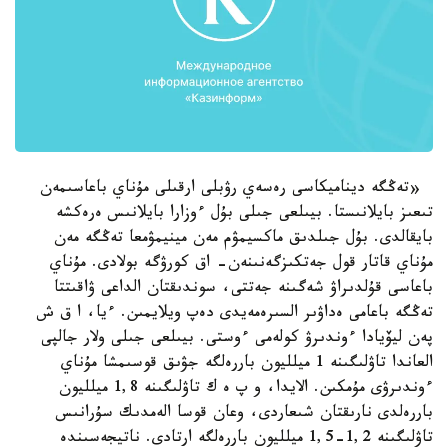
«تەڭگە ديناميكاسى رەسەي رۋبلى ارقىلى مۇناي باعاسىمەن
تىعىز بايلانىستا. بيىلعى جىلى بۇل ءوزارا بايلانىس ەرەكشە
بايقالدى. بۇل جىلدىق ماكسيمۋم مەن مينيمۋمعا تەڭگە مەن
مۇناي قاتار قول جەتكىزگەنىنەن- اق كورۋگە بولادى. مۇناي
باعاسى قۇلدىراۋ شەگىنە جەتتى، سوندىقتان الداعى ۋاقىتتا
تەڭگە باعامى ەداۋىر السىرەمەيدى دەپ ويلايمىن. ءيا، ا ق ش
پەن ليۆيادا ءوندىرۋ كولەمى ءوستى. بيىلعى جىلى ولار جالپى
العاندا تاۋلىگىنە 1 ميلليون باررەلگە جۋىق قوسىمشا مۇناي
ءوندىرۋى مۇمكىن. الايدا، و پ ە ك تاۋلىگىنە 1,8 ميلليون
باررەلدى نارىقتان شىعاردى، وعان قوسا الەمدىك سۇرانىس
تاۋلىگىنە 1,2-1,5 ميلليون باررەلگە ارتادى. ناتيجەسىندە