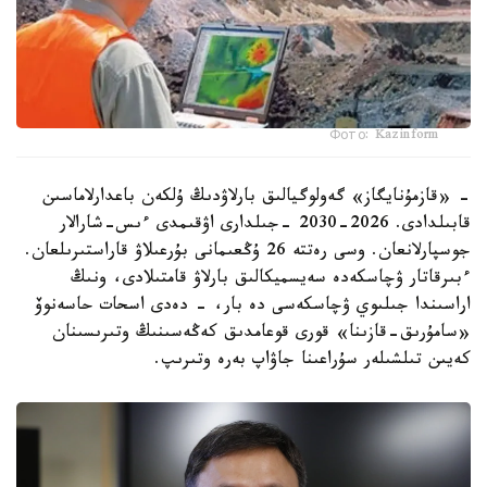
Фото: Kazinform
- «قازمۇنايگاز» گەولوگيالىق بارلاۋدىڭ ۇلكەن باعدارلاماسىن
قابىلدادى. 2026-2030 -جىلدارى اۋقىمدى ءىس-شارالار
جوسپارلانعان. وسى رەتتە 26 ۇڭعىمانى بۇرعىلاۋ قاراستىرىلعان.
ءبىرقاتار ۋچاسكەدە سەيسميكالىق بارلاۋ قامتىلادى، ونىڭ
اراسىندا جىلىوي ۋچاسكەسى دە بار، - دەدى اسحات حاسەنوۆ
«سامۇرىق-قازىنا» قورى قوعامدىق كەڭەسىنىڭ وتىرىسىنان
كەيىن تىلشىلەر سۇراعىنا جاۋاپ بەرە وتىرىپ.