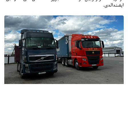
ايقىندالدى.
Фото: Kazinform
اتاپ ايتقاندا، «قازاقستان رەسپۋبليكاسى استاناسىنىڭ
مارتەبەسى تۋرالى» ق ر كونستيتۋتسيالىق زاڭى 8-بابىنىڭ 13)
تارماقشاسىنا سايكەس استانا قالاسىنىڭ اكىمدىگى ءتيىستى