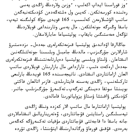
ءوز قوراسىنا ايداپ اكەلىپ، ءوزىن ولاردىڭ زاڭدى يەسى
رەتىندە كورسەتكەن. كەيىن ول ەشتەڭەدەن كۇدىكتەنبەگەن
ساتىپ الۋشىلارمەن كەلىسىپ، 165 قويدى جۇك كولىگىنە تيەپ،
باسقا وڭىرگە جونەلتكەن. مال يەسى وتارىنداعى قويلاردىڭ
تۇگەل ەمەستىگىن بايقاپ، پوليتسياعا حابارلاسقان.
جاڭاارقا اۋداندىق پوليتسيا قىزمەتكەرلەرى جەدەل- ىزدەستىرۋ
شارالارىن جۇرگىزىپ، مالدىڭ جامبىل وبلىسىنا جونەلتىلگەنىن
انىقتاعان. ۇلىتاۋ وبلىسى پوليتسيا دەپارتامەنتىنىڭ قىزمەتكەرلەرى
جەدەل ارەكەت ەتىپ، تارازداعى مال بازارىنان قويلاردى ساتىپ
العان ازاماتتاردى انىقتادى. ناتيجەسىندە 165 قويدىڭ بارلىعى
تاركىلەنىپ، زاڭدى يەسىنە قايتارىلدى. قازىر اتالعان فاكتى
بويىنشا سوتقا دەيىنگى تەرگەپ-تەكسەرۋ جۇرگىزىلىپ جاتىر.
كۇدىكتى ۋاقىتشا ۇستاۋ يزولياتورىنا قامالدى.
پوليتسيا ازاماتتارعا مال ساتىپ الار كەزدە ونىڭ زاڭدى
تيەسىلىگىن راستايتىن قۇجاتتاردى، ۆەتەريناريالىق انىقتامالاردى
جانە باسقا دا قاجەتتى قۇجاتتاردى مۇقيات تەكسەرۋگە كەڭەس
بەرەدى. قۇقىق قورعاۋ ورگاندارىنىڭ ايتۋىنشا، زاڭدى تۇردە