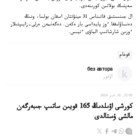
سەپتىك بولاتىن كورىنەدى.
ال جىنىستىق قاتىناس 31 مينۋتتان اسقان بولسا، ونىڭ
دەنساۋلىققا ءوز پايداسى بار ەكەن. دەگەنمەن ەرلى-زايىپتىلار
ءوزىن شارشاتىپ الماۋى ءتيىس.
قوعام
без автора
اۆتور
22:05, 10 تامىز 2026
كورشى اۋىلدىڭ 165 قويىن ساتىپ جىبەرگەن
مالشى ۇستالدى