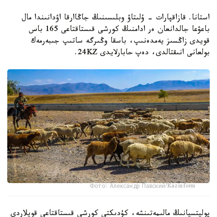
استانا. قازاقپارات - ۇلىتاۋ وبلىسىنىڭ جاڭاارقا اۋدانىندا مال
باعۋعا جالدانعان ەر ادامنىڭ كورشى قىستاقتاعى 165 باس
قويدى زاڭسىز يەمدەنىپ، باسقا وڭىرگە ساتىپ جىبەرمەك
بولعانى انىقتالدى، دەپ حابارلايدى 24KZ.
Фото: Александр Павский/Kazinform
پوليتسيانىڭ مالىمەتىنشە، كۇدىكتى كورشى قىستاقتاعى قويلاردى