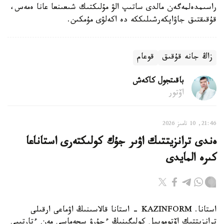
راسىمدەلمەگەن مالدى ساتىپ الۋ مۇلىكتىك شىعىنعا عانا ەمەس،
قۇقىقتىق جاۋاپكەرشىلىككە دە اكەلۋى مۇمكىن.
زاڭ جانە قۇقىق
قوعام
باقىتجول كاكەش
اۆتور
21:46, 10 تامىز 2026
ەندى ترانزيتتىك اۋىر جۇك كولىكتەرى استاناعا
كىرە المايدى
استانا. KAZINFORM - استانا قالاسىنىڭ اۋماعى ارقىلى
ترانزيتتىك اۆتوموبيل كولىگىنىڭ ءجۇرۋ سحەماسى مەن ءتارتىبى