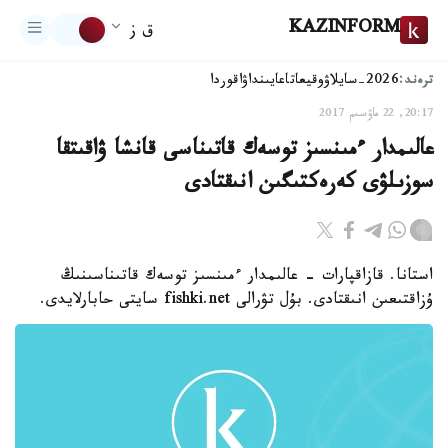
KAZINFORM
ق ز
ترەند:
2026-سايلاۋ
وقيعا
تاعايىنداۋ
اقوردا
20:17, 22 ماۋسىم 2017
عالىمدار ءمىنسىز توسەك قاتىناسى قانشا ۋاقىتقا
سوزىلۋى كەرەكتىگىن انىقتادى
استانا. قازاقپارات - عالىمدار ءمىنسىز توسەك قاتىناسىنىڭ
ۇزاقتىعىن انىقتادى. بۇل تۋرالى fishki.net سايتى حابارلايدى.