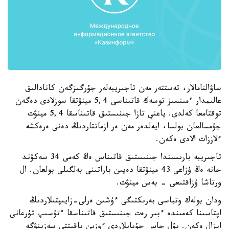
ساۋالنامالار، تەستتەر مەن تاجىريبەلەر جۇرگىزگەن كانادالىق
عالىمدار ءمىنسىز توسەك قاتىناسى 5,4 مينۋتقا سوزلادى دەگەن
توقتامعا كەلدى. ياعني تازا جىنىستىق قاتىناسقا 5,4 مينۋت
جۇمسالعان بولسا، ايەلدەر مەن ەر ازماتتاردىڭ دەنى ەرەكشە
ءلاززات الادى ەكەن.
تاجىريبە بارىسىندا جىنىستىق قاتىناس ەڭ كەمى 34 سەكۋند
جانە ەڭ ۇزاعى 43 مينۋتقا دەيىن باراتىنى بەلگىلى بولعان. ال
ورتاشا ۇزاقتىعى - بەس مينۋت.
ودان بولەك وتباسى بەرىكتىگى ءۇشىن ەرلى-زايىپتىلاردىڭ
اپتاسىنا كەمىندە ءبىر رەت جىنىستىق قاتىناسقا ءتۇسىپ تۇرعانى
ابزال ەكەن. بۇل جاس جۇبايلاردى ءوزىن باقىتتى سەزىنۋگە