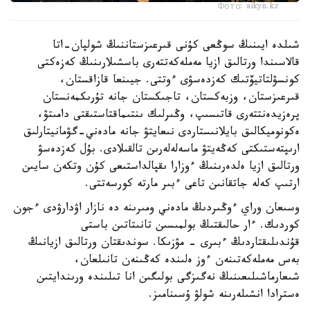
Фото: aikyn.kz
شىلدە ايىنىڭ سوڭعى كۇنى قىرعىزستاننىڭ شولپان-اتا
قالاسىندا ورتالىق ازيا مەملەكەتتەرى باسشىلارىنىڭ كەزەكتى
كونسۋلتاتيۆتىك كەزدەسۋى ءوتتى. جيىنعا قازاقستان،
قىرعىزستان، وزبەكستان، تاجىكستان جانە تۇرىكمەنستان
پرەزيدەنتتەرى قاتىسىپ، وڭىرلىك ىنتىماقتاستىقتى دامىتۋ،
ەكونوميكالىق بايلانىستاردى نىعايتۋ جانە مادەني-گۋمانيتارلىق
ارىپتەستىكتى كەڭەيتۋ ماسەلەلەرىن تالقىلادى. بۇل كەزدەسۋ
ورتالىق ازيا ەلدەرىنىڭ ءوزارا ىقپالداستىعى كۇن وتكەن سايىن
ارتىپ كەلە جاتقانىن تاعى ءبىر مارتە كورسەتتى.
وسىعان وراي ءوڭىردىڭ مادەني ومىرىنە دە نازار اۋدارۋدى ءجون
كوردىك. ءار حالىقتىڭ بولمىسىن تانىتاتىن باستى
قۇندىلىقتاردىڭ ءبىرى - مۋزىكا. سوندىقتان ورتالىق ازيانىڭ
بەس مەملەكەتىنەن ءوز ەلىندە كەڭىنەن تانىلعان،
شىعارماشىلىعىنىڭ نەگىزگى بولىگىن انا تىلىندە ورىندايتىن
ەسترادا انشىلەرىنە شولۋ ۇسىنامىز.