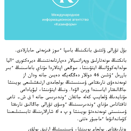
بۇل تۋرالى ۇلتتىق بانكىنىڭ باسپا ءسوز قىزمەتى حابارلادى.
بانكتىڭ مونەتارلىق وپەراتسيالار دەپارتامەنتىنىڭ ديرەكتورى ءاليا
مولدابەكوۆانىڭ ايتۋىنشا، سوڭعى اپتالاردا مۇناي باعاسىنىڭ ءبىر
باررەل ءۇشىن 46 دوللار دەڭگەيگە دەيىن جانە ودان از
تومەندەۋى نارىقتاعى ۇسىنىستىڭ بولجامدى ارتىقشىلىعى بويىنشا
جاڭالىقتار اياسىندا ورىن الۋدا. ونىڭ ايتۋىنشا، ليۆياداعى
مۇنايدىڭ ۇلعايىپ كەلە جاتقان ءوندىرىسى جانە ا ق ش- تاعى
تاقتاتاس مۇناي ءوندىرىسىنىڭ ءوسۋى تۋرالى جاڭالىق نارىقتا
ۇسىنىستى تومەندەتۋ بويىنشا و پ ە ك شارالارىنىڭ تابىستىلىعىنا
كۇماندانۋعا ءماجبۇر ەتتى.
«نارىقتاعى بولجام بويىنشا، ۇسىنىستىڭ ارتىق بولۋى