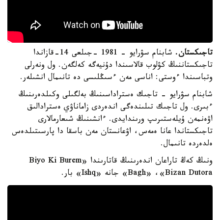
تاجىكستان.
شابنام سۋرايو - 1981 -جىلعى 14-قازاندا
تاجىكستاننىڭ كۋلوب قالاسىندا دۇنيەگە كەلگەن. ول ونەرلى
وتباسىندا ءوستى: اناسى مەن ءسىڭلىسى دە تانىمال انشىلەر.
شابنام سۋرايو - تاجىك ەستراداسىنىڭ بەلگىلى وكىلدەرىنىڭ
ءبىرى. ول تاجىك تىلىندەگى اندەردى زاماناۋي ەسترادالىق
اۋەنمەن ۇيلەستىرىپ ورىندايدى. ءانشىنىڭ شىعارمالارى
تاجىكستاندا عانا ەمەس، اۋعانستان مەن باسقا دا پارسىتىلدەس
ەلدەردە تانىمال.
ونىڭ كەڭ تاراعان اندەرىنىڭ قاتارىندا «Biyo Ki Burem
Bagh» ،«Bizan Dutora» جانە «Ishq» بار.