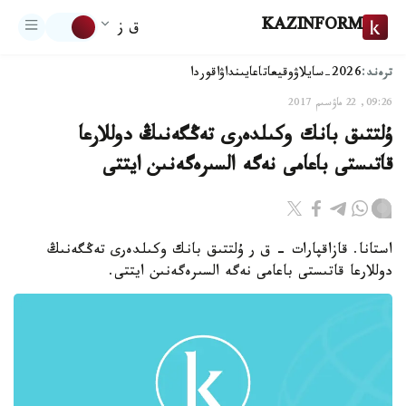
KAZINFORM
ق ز
ترەند:
2026-سايلاۋ
وقيعا
تاعايىنداۋ
اقوردا
09:26, 22 ماۋسىم 2017
ۇلتتىق بانك وكىلدەرى تەڭگەنىڭ دوللارعا
قاتىستى باعامى نەگە السىرەگەنىن ايتتى
استانا. قازاقپارات - ق ر ۇلتتىق بانك وكىلدەرى تەڭگەنىڭ
دوللارعا قاتىستى باعامى نەگە السىرەگەنىن ايتتى.