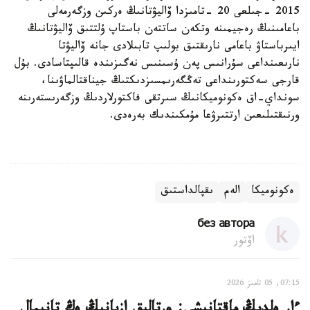
2015 -جىلعى 20 -تامىزدا ۆاليۋتانىڭ ەركىن وزگەرمەلى
باعامىنىڭ رەجيمىنە وتكەن ساتتەن باستاپ ۇلتتىق ۆاليۋتانىڭ
ايىرباستاۋ باعامى نارىقتىق بولىپ تابىلادى جانە ۆاليۋتا
نارىعىنداعى سۇرانىس پەن ۇسىنىس نەگىزىندە قالىپتاسادى. بۇل
قارجى سەكتورىنداعى تەڭگەرىمسىزدىكتىڭ جيناقتالماۋىنا،
سونداي-اق ەكونوميكانىڭ سىرتقى فاكتورلاردىڭ وزگەرىستەرىنە
ورنىقتىلىعىن ارتتىرۋعا مۇمكىندىك بەرەدى.
ەكونوميكا
الەم
ىقپالداستىق
без автора
اۆتور
07:15, 05 تامىز 2026