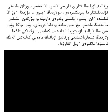
ورتالىق ازيا حالىقتارىن تاريحي تامىر عانا ەمەس، ورتاق مادەني
قۇندىلىقتار دا بىرىكتىرەدى. سولاردىڭ ءبىرى - مۋزىكا. ءوز انا
تىلىندە ءان ايتىپ، ۇلتتىق ونەردى دارىپتەپ جۇرگەن انشىلەر
حالىقتىڭ مادەني مۇراسىن ساقتاپ قانا قويماي، ونى جاڭا بۋىن
مەن حالىقارالىق اۋديتورياعا تانىتىپ كەلەدى. بۇگىنگى تاڭدا
ولاردىڭ شىعارماشىلىعى ورتالىق ازيانىڭ مادەني كەلبەتىن الەمگە
تانىتۋدا ماڭىزدى ءرول اتقارۋدا.