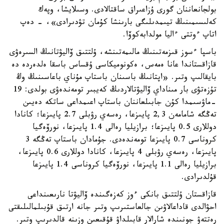
بولجانعاننان گورى ۇزاعىراق ساقتالادى. وسىلايشا، وپەك
كەلىسىمىنىڭ تيىمدىلىگى بارىنشا كۇمان تۋدىرادى»، - دەپ
اتاپ ءوتتى ءاليا مولدابەكوۆا.
باسپا ءسوز قىزمەتىنىڭ مالىمەتىنشە، ۇلتتىق ۆاليۋتانىڭ السىرەۋى
قازاقستاندا عانا ەمەس، ەكونوميكاسى ۇقساس باسقا ەلدەردە دە
بايقالىپ وتىر. «اپتانىڭ باسىنان باستاپ مۇناي باعاسىنىڭ وڭ
تۇزەتۋى بار مىناداي ۆاليۋتالاردىڭ كەيبىر تومەندەۋى بولدى: 19
-ماۋسىمدا كۇن جابىلعاننان باستاپ اعىمداعى ساتكە دەيىن
تەڭگە شامامەن 2,3 پايىزعا، رەسەي رۋبلى 2.7 پايىزعا؛ كانادا
دوللارى 0.5 پايىزعا؛ برازيليا رەالى 1.4 پايىزعا، نورۆەگيا
كروناسى 0.7 پايىزعا تومەندەدى. جۇمادان باستاپ تەڭگە 3
پايىزعا، رەسەي رۋبلى 4 پايىزعا، كانادا دوللارى 0.6 پايىزعا،
برازيليا رەالى 1.1 پايىزعا، نورۆەگيا كروناسى 1.4 پايىزعا
قۇلدىرادى.
قازاقستان ۇلتتىق بانكى ءوز كەزەگىندە ۆاليۋتا نارىعىنداعى
احۋالدى قاداعالاۋىن جالعاستىرىپ وتىر جانە ارتىق قۇبىلمالىلىقتى
رەتتەۋ جونىندە شارالار قابىلداۋ قۇقىعىن وزىنە قالدىرىپ وتىر.