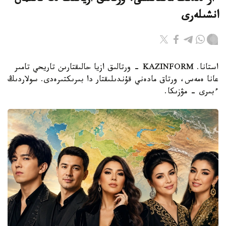
ءار ەلدىڭ ماقتانىشى: ورتالىق ازيانىڭ ەڭ تانىمال
انشىلەرى
استانا. KAZINFORM - ورتالىق ازيا حالىقتارىن تاريحي تامىر
عانا ەمەس، ورتاق مادەني قۇندىلىقتار دا بىرىكتىرەدى. سولاردىڭ
ءبىرى – مۋزىكا.