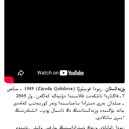
وزبەكستان
. زيودا قوبيلوۆا (Ziyoda Qobilova) 1989 -جىلعى
7-قاڭتاردا تاشكەنت قالاسىندا دۇنيەگە كەلگەن. ول 2005
-جىلدان بەرى ەسترادا ساحناسىندا ونەر كورسەتىپ كەلەدى
جانە بۇگىندە وزبەكستاننىڭ ەڭ تانىمال پوپ- انشىلەرىنىڭ
ءبىرى سانالادى.
زيودا زاماناۋي وزبەك ەستراداسىنىڭ جارقىن وكىلى رەتىندە