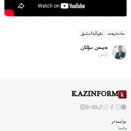
مادەنيەت
ىقپالداستىق
بەيسەن سۇلتان
اۆتور
KAZINFORM
بوليمدەر
وقيعا