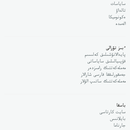
ساياسات
تالداۋ
ەكونوميكا
الەمدە
ءبىز تۋرالى
پايدالانۋشىلىق كەلىسىم
قۇپىيالىلىق ساياساتى
مەملەكەتتىك رامىزدەر
جەمقورلىققا قارسى شارالار
مەملەكەتتىك ساتىپ الۋلار
باسقا
سايت كارتاسى
بايلانىس
جارناما