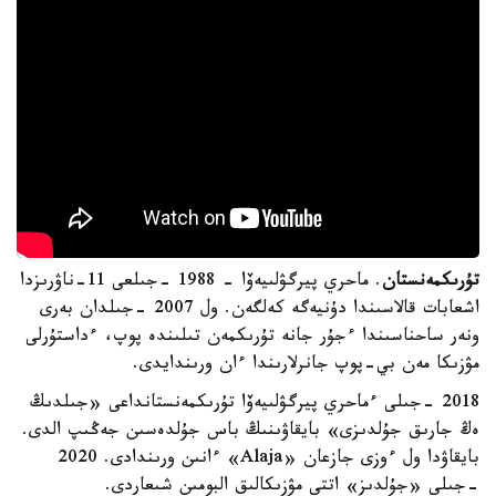
تۇرىكمەنستان
. ماحري پيرگۋلىيەۆا - 1988 -جىلعى 11-ناۋرىزدا
اشعابات قالاسىندا دۇنيەگە كەلگەن. ول 2007 -جىلدان بەرى
ونەر ساحناسىندا ءجۇر جانە تۇرىكمەن تىلىندە پوپ، ءداستۇرلى
مۋزىكا مەن بي-پوپ جانرلارىندا ءان ورىندايدى.
2018 -جىلى ءماحري پيرگۋلىيەۆا تۇرىكمەنستانداعى «جىلدىڭ
ەڭ جارىق جۇلدىزى» بايقاۋىنىڭ باس جۇلدەسىن جەڭىپ الدى.
بايقاۋدا ول ءوزى جازعان «Alaja» ءانىن ورىندادى. 2020
-جىلى «جۇلدىز» اتتى مۋزىكالىق البومىن شىعاردى.