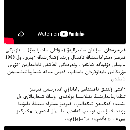
قىرعىزستان
. سۇلتان سادىراليەۆ (سۋلتان سادىراليەۆ) - قازىرگى
قىرعىز ەستراداسىنىڭ تانىمال ورىنداۋشىلارىنىڭ ءبىرى. ول 1988
-جىلى دۇنيەگە كەلگەن. ونەردەگى العاشقى قادامدارىن ءتۇرلى
مۋزىكالىق بايقاۋلاردان باستاپ، كەيىن جەكە شىعارماشىلىعىمەن
تانىلدى.
ءانشى ۇلتتىق ناقىشتاعى زاماناۋي اندەرىمەن قىرعىز
تىڭدارماندارىنىڭ ىقىلاسىنا بولەندى. ونىڭ شىعارمالارى ەل
ىشىندە كەڭىنەن تىڭدالىپ، قىرعىز ەستراداسىنىڭ دامۋىنا
وزىندىك ۇلەس قوسىپ كەلەدى. تانىمال اندەرى: «كىرگىز
بيي»، «جانىم»، «ءسۇيۇۇم».