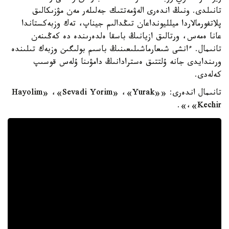
تانىلدى. ونىڭ اندەرى الەۋمەتتىك جەلىلەر مەن مۋزىكالىق
پلاتفورمالاردا ميلليونداعان تىڭدالىم جيناپ، تەك وزبەكستاندا
عانا ەمەس، ورتالىق ازيانىڭ باسقا ەلدەرىندە دە كەڭىنەن
تانىمال. ءانشى شىعارماشىلىعىنىڭ باسىم بولىگىن وزبەك تىلىندە
ورىندايدى جانە ۇلتتىق ەسترادانىڭ دامۋىنا ۇلەس قوسىپ
كەلەدى.
تانىمال اندەرى: «Hayolim» ،«Sevadi Yorim» ،«Yurak»
،«Kechir».