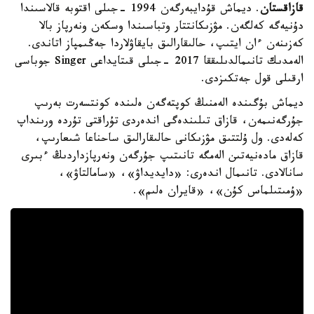
قازاقستان
. ديماش قۇدايبەرگەن 1994 -جىلى اقتوبە قالاسىندا
دۇنيەگە كەلگەن. مۋزىكانتتار وتباسىندا وسكەن ونەرپاز بالا
كەزىنەن ءان ايتىپ، حالىقارالىق بايقاۋلاردا جەڭىمپاز اتاندى.
الەمدىك تانىمالدىلىققا 2017 -جىلى قىتايداعى Singer جوباسى
ارقىلى قول جەتكىزدى.
ديماش بۇگىندە الەمنىڭ كوپتەگەن ەلىندە كونتسەرت بەرىپ
جۇرگەنىمەن، قازاق تىلىندەگى اندەردى تۇراقتى تۇردە ورىنداپ
كەلەدى. ول ۇلتتىق مۋزىكانى حالىقارالىق ساحناعا شىعارىپ،
قازاق مادەنيەتىن الەمگە تانىتىپ جۇرگەن ونەرپازداردىڭ ءبىرى
سانالادى. تانىمال اندەرى: «دايديداۋ»، «سامالتاۋ»،
«ۇمىتىلماس كۇن»، «قايران ەلىم».