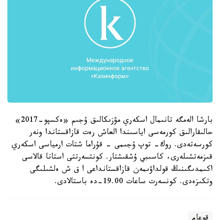
بارشا الەمگە تانىمال اسكەري مۋزىكالىق ۇجىم «ەكسپو-2017»
حالىقارالىق كورمەسى اياسىندا العاش رەت قازاقستاندا ونەر
كورسەتەدى. روك- توپ ۇجىمى - قۇراما شتات ارمياسى اسكەري
قىزمەتشىلەرى، كاسىبي ۇشقىشتار. كونتسەرتتى استانا قالاسى
اكىمدىگىنىڭ قولداۋىمەن قازاقستانداعى ا ق ش ەلشىلىگى
وتكىزەدى. كونسەرت ساعات 19.00-دە باستالادى.
قوعام