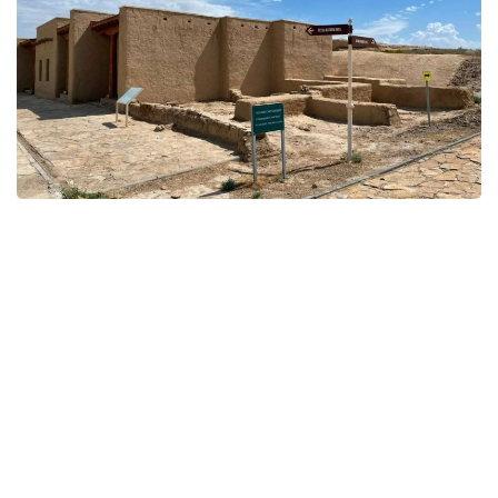
Фото: Мәдениет және ақпарат министрлігі
قوعام
ريزابەك نۇسىپبەك ۇلى
اۆتور