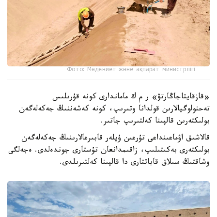
Фото: Мәдениет және ақпарат министрлігі
«قازقايتاجاڭارتۋ» ر م ك ماماندارى كونە قۇرىلىس
تەحنولوگيالارىن قولدانا وتىرىپ، كونە كەشەننىڭ جەكەلەگەن
بولىكتەرىن قالپىنا كەلتىرىپ جاتىر.
قالاشىق اۋماعىنداعى تۇرعىن ۇيلەر قابىرعالارىنىڭ جەكەلەگەن
بولىكتەرى بەكىتىلىپ، زاقىمدانعان تۇستارى جوندەلدى. ەجەلگى
وشاقتىڭ سىلاق قاباتتارى دا قالپىنا كەلتىرىلدى.