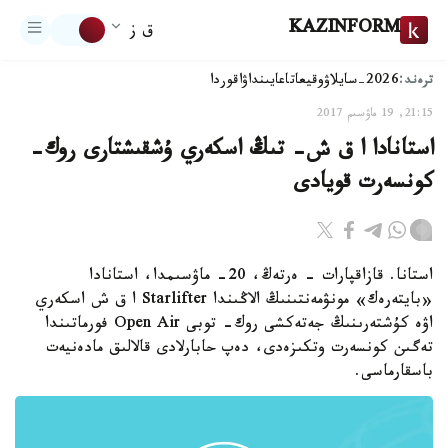
KAZINFORM
ق ز
ترەند:
2026-سايلاۋ
وقيعا
تاعايىنداۋ
اقوردا
21:15, 19 ماۋسىم 2017
استانادا ا ق ش- تىڭ اسكەري ۇشقىشتارى روك-
كونسەرت قويادى
استانا. قازاقپارات - ەرتەڭ، 20- ماۋسىمدا، استانادا
«بايتەرەك» مونۋمەنتىنىڭ الاڭىندا Starlifter ا ق ش اسكەري
اۋە كۇشتەرىنىڭ جەتەكشى روك- توبى Open Air فورماتىندا
تەگىن كونسەرت وتكىزەدى، دەپ حابارلادى قالالىق مادەنيەت
باسقارماسى.