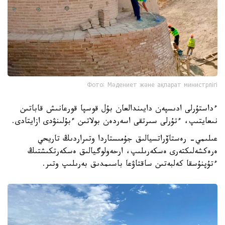
Фото: Мәдениет және ақпарат министрлігі
ءداستۇرلى ادىسپەن دايىندالعان بۇل قوسپا قورعانىش قاباتىن
نىعايتىپ، ءتۇرلى سىرتقى اسەردەن بولاتىن ءبۇلىنۋدى ازايتادى.
عىلىمي- رەستاۆراتسيالىق جۇمىستاردا وتىراردىڭ تاريحي
ەرەكشەلىكتەرى ەسكەرىلىپ، ارحەولوگيالىق ەسكەرتكىشتىڭ
ءتۇپنۇسقا كەلبەتىن ساقتاۋعا باسىمدىق بەرىلىپ وتىر.