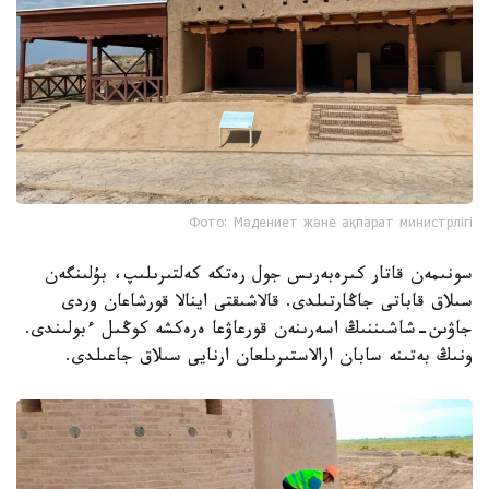
Фото: Мәдениет және ақпарат министрлігі
سونىمەن قاتار كىرەبەرىس جول رەتكە كەلتىرىلىپ، بۇلىنگەن
سىلاق قاباتى جاڭارتىلدى. قالاشىقتى اينالا قورشاعان وردى
جاۋىن-شاشىننىڭ اسەرىنەن قورعاۋعا ەرەكشە كوڭىل ءبولىندى.
ونىڭ بەتىنە سابان ارالاستىرىلعان ارنايى سىلاق جاعىلدى.