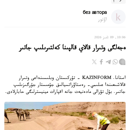
без автора
اۆتور
10:06, 09 تامىز 2026
ەجەلگى وتىرار قالاي قالپىنا كەلتىرىلىپ جاتىر
استانا. KAZINFORM - تۇركىستان وبلىسىنداعى وتىرار
قالاشىعىندا عىلىمي- رەستاۆراتسيالىق جۇمىستار جۇرگىزىلىپ
جاتىر. بۇل تۋرالى مادەنيەت جانە اقپارات مينيسترلىگى حابارلادى.