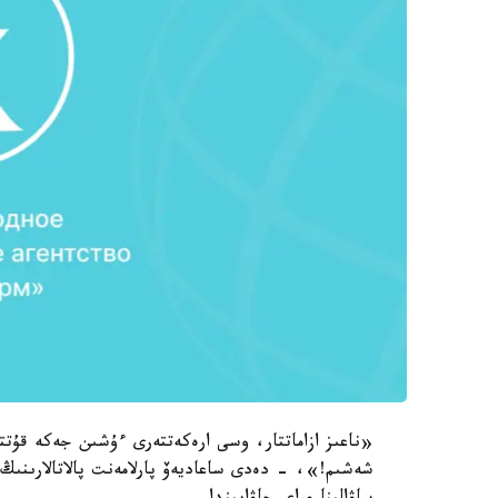
«ناعىز ازاماتتار، وسى ارەكەتتەرى ءۇشىن جەكە قۇت
شەشىم!»، - دەدى ساعاديەۆ پارلامەنت پالاتالارىنىڭ