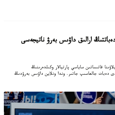
ەباتتىڭ ارالىق داۋىس بەرۋ ناتيجەسى
رىلتاي سايلاۋىنا قاتىساتىن ساياسي پارتيالار وكىلدەرىنىڭ
لدى دەبات جالعاسىپ جاتىر. وندا ونلاين داۋىس بەرۋدىڭ