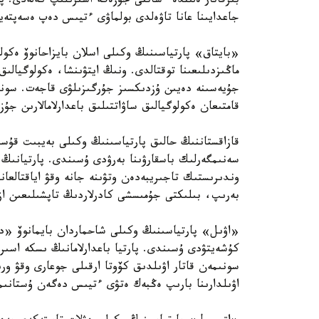
بىرقاتار ەلىندە ءساتتى جۇزەگە اسىرىلىپ كەلەدى. پا
جاعدايىنا عانا تاۋەلدى بولماۋى ءتيىس دەپ ەسەپتەي
«بايتاق» پارتياسىنىڭ وكىلى اسلان بايزاحانوۆ ەكولو
ماڭىزدىلىعىنا توقتالدى. ونىڭ ايتۋىنشا، ەكولوگيالىق
قامتىعان ەكولوگيالىق ساۋاتتىلىق باعدارلامالارىن جۇ
قازاقستاننىڭ حالىق پارتياسىنىڭ وكىلى بەيبىت قۇسا
سەنىمگەرلىك باسقارۋىنا بەرۋدى ۇسىندى. پارتيانىڭ 
وندىرىستىك تاجىريبەدەن وتۋىنە جانە وقۋ اياقتالعان
بەرىپ، بىلىكتى جۇمىسشى كادرلاردىڭ تاپشىلىعىن ازا
«اۋىل» پارتياسىنىڭ وكىلى شاحماردان بايمانوۆ «ديپ
كۇشەيتۋدى ۇسىندى. پارتيا باعدارلامانىڭ ىسكە اسىر
سونىمەن قاتار اۋىلدىق كۆوتا ارقىلى جوعارى وقۋ ورى
اۋىلدارىنا بارىپ ەڭبەك ەتۋى ءتيىس دەگەن ۇستانىم