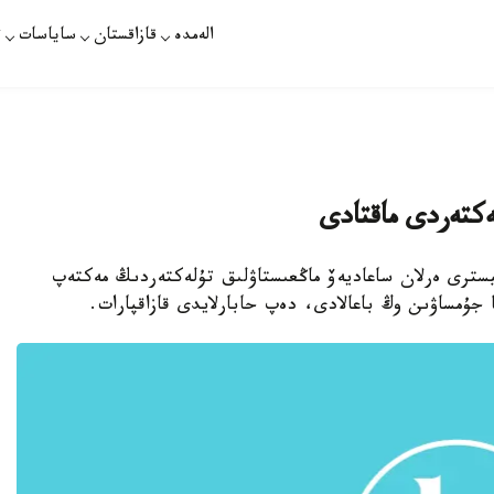
الەمدە
قازاقستان
ساياسات
ت
ەكتەردى ماقتادى
نيسترى ەرلان ساعاديەۆ ماڭعىستاۋلىق تۇلەكتەردىڭ مەكتەپ
ا جۇمساۋىن وڭ باعالادى، دەپ حابارلايدى قازاقپارات.