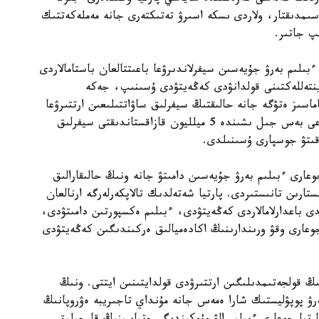
اسىمدىقتار، ولاردى ىسكە اسىرۋ تەتىكتەرى جانە مەملەكەتتىك
پ جاتىر.
ىلىم بەرۋ جۇيەسىن سيفرلاندىرۋعا باعىتتالعان باستامالاردى
 ينتەللەكتىنى قولدانۋدى كەڭەيتۋدى ۇسىنىپ، جەكە
ماسىز ەتۋگە جانە حالىقتىڭ سيفرلىق ساۋاتتىلىعىن ارتتىرۋعا
باسىمدىق بەرەتىنىن مالىمدەدى. سونىمەن قاتار الداعى بەس جىل ىشىندە 5 ميلليون قازاقستاندىقتى سيفرلىق
وقىتۋ جوسپارى ۇسىنىلدى.
دالى جوعارى ءبىلىم بەرۋ جۇيەسىن دامىتۋ جانە ونىڭ حالىقارالىق
ستارىن تانىستىردى. پارتيا شەتەلدىك تالاپكەرلەرگە ارنالعان
 باعدارلامالاردى كەڭەيتۋدى، ءبىلىم ەكسپورتىن دامىتۋدى،
وعارى وقۋ ورىندارىنىڭ اكادەميالىق ەركىندىگىن كەڭەيتۋدى
 قولجەتىمدىلىگىن ارتتىرۋدى قولدايتىنىن ايتتى. ونىڭ
ەرۋ پوپۋليستىك شارا ەمەس جانە مۇنداي تاجىريبە ەۋروپانىڭ