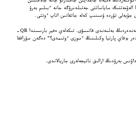
گوگتەردىڭ ەڭبەك جاعدايىن جاقسارتۋ جانە جالاقىسىن
ا الەۋمەتتىك ساياساتتى جەتىلدىرۋگە جانە ءبىلىم بەرۋ
دى جۇيەلى تۇردە ۇسىنىپ كەلە جاتقانىن اتاپ ءوتتى.
جوبانىڭ باستى ەرەكشەلىكتەرىنىڭ ءبىرى — كورەرمەندەردىڭ بەلسەندى قاتىسۋى. تىكەلەي ەفير بارىسىندا QR-
دەر «قاي پارتيا وكىلىنىڭ ءسوزى ءوتىمدى؟“ دەگەن سۇراققا
اۋىس بەرۋدىڭ ارالىق ناتيجەلەرى جاريالاندى.