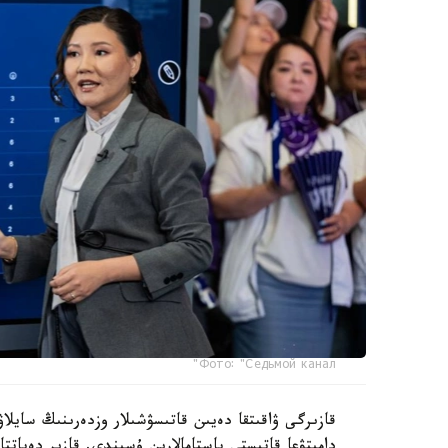
Фото: "Седьмой канал"
قازىرگى ۋاقىتقا دەيىن قاتىسۋشىلار وزدەرىنىڭ سايلاۋ
دامىتۋعا قاتىستى باستامالارىن ۇسىندى. قازىر دەبات