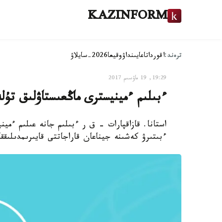
KAZINFORM
ترەند:
اقوردا
تاعايىنداۋ
وقيعا
2026-سايلاۋ
19:29, 19 ماۋسىم 2017
ءبىلىم ءمينيسترى ماڭعىستاۋلىق تۇل
استانا. قازاقپارات - ق ر ءبىلىم جانە عىلىم ءمي
ءبىتىرۋ كەشىنە جيناعان قاراجاتتى قايىرىمدىلىقق