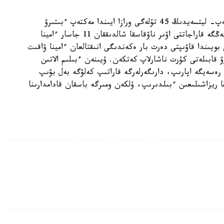
جاقىندا ءتۇپقاراعان اۋدانى اقشۇقىر اۋىلىنداعى مەكتەپ- ليتسەيدىڭ 45 تۇلەگى ورازا ايىندا مەكتەپ ءبىتىرۋ
كەشىنەن باس تارتىپ، وزدەرى جيناعان 400 مىڭ تەڭگە قاراجاتتى اۋىر ناۋقاسقا شالدىققان 11 جاسار ءامينا
ا ەمدەلۋ ءۇشىن تاپسىردى. 2015 -جىلى بويىندا قاۋىپتى دەرت بار ەكەندىگى انىقتالعان ءامينا ۋاقىت
ابىلەتى كۇرت ناشارلاپ كەتكەن. ۇيىنەن ءبىلىم الاتىن
رەسەيگە اپارىپ، دارىگەرلەرگە قاراتىپ كەلۋگە بەل بۋىپ
 ريزاشىلىعىن ءبىلدىرىپ، ۇلكەن ومىرگە باسقان قادامدارىنا