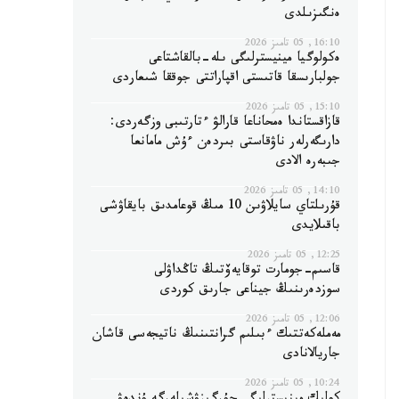
ەنگىزىلدى
16:10, 05 تامىز 2026
ەكولوگيا مينيسترلىگى ىلە-بالقاشتاعى
جولبارىسقا قاتىستى اقپاراتتى جوققا شىعاردى
15:10, 05 تامىز 2026
قازاقستاندا ەمحاناعا قارالۋ ءتارتىبى وزگەردى:
دارىگەرلەر ناۋقاستى بىردەن ءۇش مامانعا
جىبەرە الادى
14:10, 05 تامىز 2026
قۇرىلتاي سايلاۋىن 10 مىڭ قوعامدىق بايقاۋشى
باقىلايدى
12:25, 05 تامىز 2026
قاسىم-جومارت توقايەۆتىڭ تاڭداۋلى
سوزدەرىنىڭ جيناعى جارىق كوردى
12:06, 05 تامىز 2026
مەملەكەتتىك ءبىلىم گرانتىنىڭ ناتيجەسى قاشان
جاريالانادى
10:24, 05 تامىز 2026