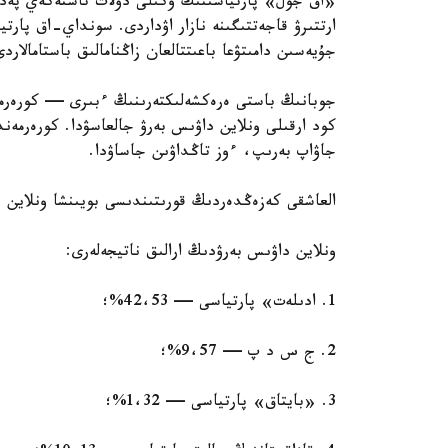
«اق جول» پارتياسىنىڭ وكىلى دۋلات تاستەكەي پەدا
ارتتىرۋ قاجەتتىگىنە نازار اۋداردى. سونداي-اق پارتي
جۇيەسىن دامىتۋعا باعىتتالعان زاڭنامالىق باستامالار
كود ارقىلى ونلاين داۋىس بەرۋ جالعاسۋدا. كورەرمەن
جاۋاپ بەرىپ، ءوز تاڭداۋىن جاساۋدا.
العاشقى كەزەڭدەردىڭ قورىتىندىسى بويىنشا ونلاين د
ونلاين داۋىس بەرۋدىڭ ارالىق ناتيجەلەرى:
1. ادىلەت» پارتياسى — 42،53%؛
2. ج س د پ — 9،57%؛
3. «بايتاق» پارتياسى — 1،32%؛