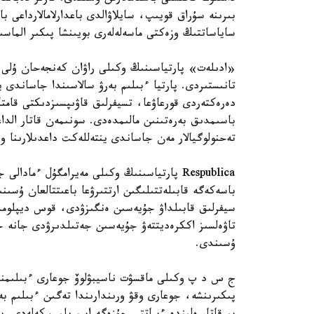
بىرىنە سۇراق قويىپ، سايلاۋالدى باعدارلامالارداعى ب
ساياساتتىڭ وزەكتى ماسەلەلەرى بويىنشا پىكىر الماسى
«ادىلەت» پارتياسىنىڭ وكىلى راۋان كەنجەحان ۇلى ءب
تانىستىردى. پارتيا ءبىلىم بەرۋ سالاسىندا جاساندى
دەرەكتەردى قورعاۋعا، تسيفرلىق قاۋىپسىزدىكتى قامتا
تەحنولوگيالار مەن جاساندى ينتەللەكت داعدىلارىنا 
Respublica پارتياسىنىڭ وكىلى مەيرامگۇل ءما
باسەكەگە قابىلەتتىلىگىن ارتتىرۋعا باعىتتالعان ۇسىنى
سيفرلىق قابىلداۋ جۇيەسىن ەنگىزۋدى، قوس ديپلومدى
تاۋەلسىز اككرەديتتەۋ جۇيەسىن جەتىلدىرۋدى جانە ج
ۇسىندى.
ج س د پ وكىلى ماقسۋت ناسيبۋلوۆ جوعارى ءبىلىمنىڭ
پىكىرىنشە، جوعارى وقۋ ورىندارىندا تەگىن ءبىلىم ب