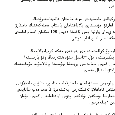
رتيا جوعارى ءبىلىم الۋ مۇمكىندىگى وتباسىنىڭ قارجىلىق
دى.
گيالىق مادەنيەتتى ەرتە جاستان قالىپتاستىرۋدىڭ
 اعارتۋ جۇمىستارى بالاباقشادان باستاپ مەملەكەتتىك باسقارۋ
جۇيەسىنە دەيىن ۇزدىكسىز جۇرگىزىلۋى قاجەت. سونداي-اق پارتيا وسى ۋاقىتقا دەيىن 150 مىڭنان استام ادامدى
زەگە اسىرعانىن اتاپ ءوتتى.
يىنوۆ كوللەدجدەردى بەيىندى جەكە كومپانيالاردىڭ
پىكىرىنشە، بۇل ءتاسىل ستۋدەنتتەردىڭ وقۋ بارىسىندا
نان كەيىن ماماندىعى بويىنشا جۇمىسقا ورنالاسۋىنا مۇمكىندىك
يتۋعا ىقپال ەتەدى.
لوممەن — اۋىلعا» باعدارلاماسىنىڭ ورىندالۋىن باقىلاۋدى
ىلۋىن قاداعالاۋ تەتىكتەرىن جەتىلدىرۋ قاجەت دەپ سانايدى.
ندارىنا تۇسكەن تۇلەكتەر وقۋىن اياقتاعاننان كەيىن تۋعان
ىن ءبىلدىردى.