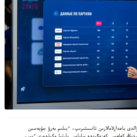
الدى باعدارلامالارىن تانىستىرىپ، ءبىلىم بەرۋ جۇيەسىن
تاردىڭ كەلەسى كەزەڭىندە ساياسي پارتيا وكىلدەرى ءبىر-