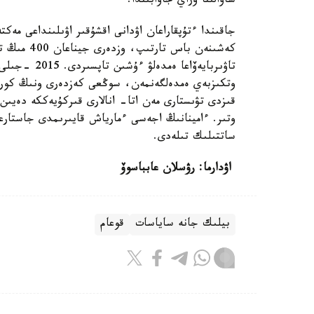
ساۋالىنا وراي جاۋابىندا.
تاۋىربايەۆاع
وتكىزبەي ەمدەلگەنمەن، سوڭعى كەزدەرى ونىڭ كورۋ ق
قىزدى تۋىستارى مەن اتا- انالارى قىركۇيەككە دەيىن 
وتىر. ءامينانىڭ اجەسى ءمارياش قايىرىمدى جاستارعا
ساتتىلىك تىلەدى.
اۋدارما: رۋسلان عابباسوۆ
بيلىك جانە ساياسات
قوعام