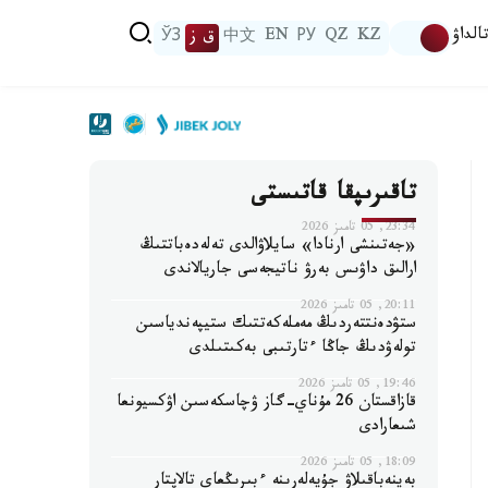
الداۋ
KZ
QZ
РУ
EN
中文
ق ز
ЎЗ
تاقىرىپقا قاتىستى
23:34, 05 تامىز 2026
«جەتىنشى ارنادا» سايلاۋالدى تەلەدەباتتىڭ
ارالىق داۋىس بەرۋ ناتيجەسى جاريالاندى
20:11, 05 تامىز 2026
ستۋدەنتتەردىڭ مەملەكەتتىك ستيپەندياسىن
تولەۋدىڭ جاڭا ءتارتىبى بەكىتىلدى
19:46, 05 تامىز 2026
قازاقستان 26 مۇناي-گاز ۋچاسكەسىن اۋكسيونعا
شىعارادى
18:09, 05 تامىز 2026
بەينەباقىلاۋ جۇيەلەرىنە ءبىرىڭعاي تالاپتار