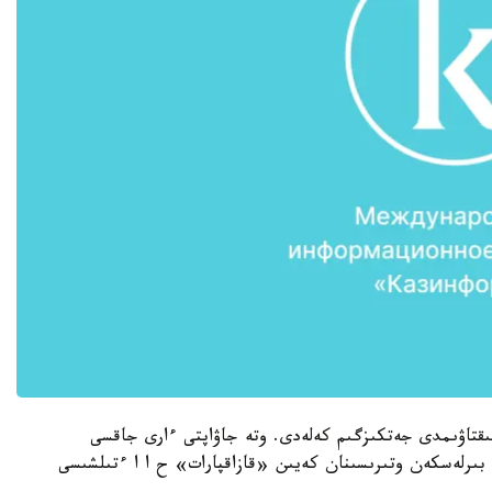
تىقتاۋىمدى جەتكىزگىم كەلەدى. وتە جاۋاپتى ءارى جاقسى
 بىرلەسكەن وتىرىسىنان كەيىن «قازاقپارات» ح ا ا ءتىلشىسى