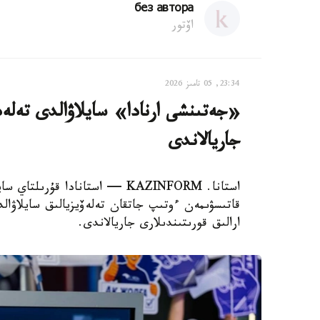
без автора
اۆتور
23:34, 05 تامىز 2026
«جەتىنشى ارنادا» سايلاۋالدى تەلەد
جاريالاندى
استانا. KAZINFORM — استانادا قۇ
قاتىسۋىمەن ءوتىپ جاتقان تەلەۆيزيالىق سايلاۋا
ارالىق قورىتىندىلارى جاريالاندى.