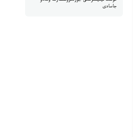
كولىك مينيسترلىگى جۇرگىزۋشىلەرگە ۇندەۋ
جاسادى