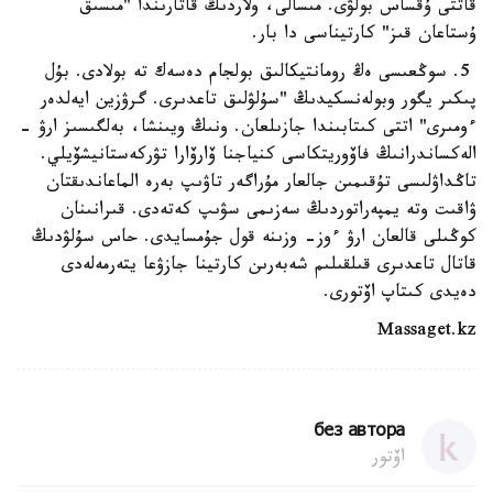
قاتتى ۇقساس بولۋى. مىسالى، ولاردىڭ قاتارىندا "مىسىق
ۇستاعان قىز" كارتيناسى دا بار.
5. سوڭعىسى ەڭ رومانتيكالىق بولجام دەسەك تە بولادى. بۇل
پىكىر يگور وبولەنسكيدىڭ "سۇلۋلىق تاعدىرى. گرۋزين ايەلدەر
ءومىرى" اتتى كىتابىندا جازىلعان. ونىڭ ويىنشا، بەلگىسىز ارۋ -
الەكساندرانىڭ فاۆوريتكاسى كنياجنا ۆارۆارا تۋركەستانيشۆيلي.
تاڭداۋلىسى تۇقىمىن جالعار مۇراگەر تاۋىپ بەرە الماعاندىقتان
ۋاقىت وتە يمپەراتوردىڭ سەزىمى سۋىپ كەتەدى. قىرانىنان
كوڭىلى قالعان ارۋ ءوز- وزىنە قول جۇمسايدى. حاس سۇلۋدىڭ
قاتال تاعدىرى قىلقىلىم شەبەرىن كارتينا جازۋعا يتەرمەلەدى
دەيدى كىتاپ اۆتورى.
Massaget.kz
без автора
اۆتور