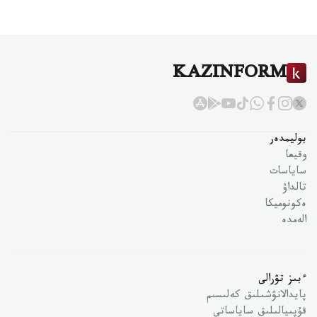
KAZINFORM
بوليمدەر
وقيعا
ساياسات
تالداۋ
ەكونوميكا
الەمدە
ءبىز تۋرالى
پايدالانۋشىلىق كەلىسىم
قۇپىيالىلىق ساياساتى