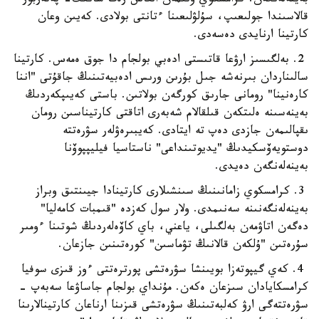
بەينەلەنگەن. كرامسكوي ونىمەن العاش رەت سانكت- پەتەربور
قالاسىندا جولىعىپ، سۇلۋلىعىنا ءتانتى بولادى. كەيىن وعان
كارتينا ارنايدى دەسەدى.
2. بەلگىسىز ارۋعا قاتىستى ادەبي بولجام دا جوق ەمەس. كارتينا
سالىناردان بىرنەشە جىل بۇرىن ورىس ادەبيەتىنىڭ جاقۇتى "اننا
كارەنينا" رومانى جارىق كورگەن بولاتىن. باستى كەيىپكەردىڭ
بەينەسىنە ەلىتكەن قىلقالام شەبەرى اتاقتى كارتيناسىن رومان
ىقپالىمەن جازدى دەپ تە ايتادى. كەيبىرەۋلەر سۋرەتتە
دوستويەۆسكيدىڭ "يديوتىنداعى" ناستاسيا فيليپپوۆنا
بەينەلەنگەن دەيدى.
3. كرامسكوي زامانىنىڭ سىنشىلارى كارتينادا جيىنتىق وبراز
بەينەلەنگەنىنە سەنىمدى. ولار سول كەزدە "قىمبات كامەليا"
دەگەن اتاۋمەن بەلگىلى، ياعني، باي كاۆەلەردىڭ شوتىنا ءومىر
سۇرەتىن "ۇلكەن قالانىڭ تۋماسىن" كورەتىنىن جازعان.
4. كەي گيپوتەزا بويىنشا سۋرەتشى پورترەتتى ءوز قىزى سوفيا
كرامسكايادان سىزعان ەكەن. مۇنداي بولجام جاساۋعا سەبەپ -
سۋرەتتەگى ارۋ كەلبەتىنىڭ سۋرەتشى قىزىنا ارناعان كارتينالارىنا