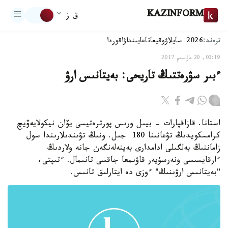
KAZINFORM
ق ز
ترەند:
2026-سايلاۋ
وقيعا
تاعايىنداۋ
اقوردا
03:19, 20 ماۋسىم 2017
ءبىر سۋرەتتىڭ تاريحى: بەيتانىس ارۋ
استانا. قازاقپارات - بيىل ورىس پورترەتيسى يۆان نيكولايەۆيچ
كرامسكويدىڭ تۋعانىنا 180 جىل. ونىڭ تۋىندىلارىندا سول
زاماننىڭ بەلگىلى ادامدارى بەينەلەنگەن جانە ولاردىڭ
ءارقايسىسى ونەرسۇيەر قاۋىمعا جاقسى تانىمال. ءتىپتى،
"بەيتانىس ارۋىنىڭ" ءوزى دە ايتارلىق تانىس.