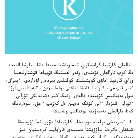
اتالعان كارتينا كرامسكوي شىعارماشىلىعىندا عانا، بارشا الەمدە
ەڭ كوپ تارالعان تۋىندى. ونەر الەمىنىڭ قۇپياعا قۇشتارلىعىنا
وراي كارتينا اتاۋى كوپشىلىك كوڭىلىن بىردەن اۋداردى. ءبىراق،
ءبىر قىزىعى، كارتينا قانشا اتاقتى بولعانىمەن، "بەيتانىس ارۋ"
سول بەيتانىس كۇيىندە قالدى. ونىڭ كىم ەكەندىگى تۋرالى
ءتۇرلى اڭىزدار ءالى كۇنگە دەيىن ەل كەزىپ ءجۇر. سولاردىڭ
كەڭ تارالعان بەسەۋىنە توقتالىپ وتەيىك:
1. ءبىرىنشى بولجام بويىنشا، كارتينادا دۆوريانعا تۇرمىسقا
شىققان ماترەنا ساۆۆيشنا ەسىمدى قاراپايىم كرەستيان قىز