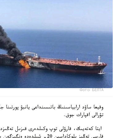
Фото: БЕЛТА
وقيعا ساۋد ارابياسىنىڭ باتىسىنداعى يانبۋ پورتىنا ج
تۋرالى اقپارات جوق.
ايتا كەتەيىك، قارۋلى توپ وكىلدەرى قىزىل تەڭىزدەگ
قارسى تەڭىز بلوكاداسىن 20- شىلدەدە ەنگىزگەن بولاتىن. بۇل سودان بەرى شابۋىلعا ۇشىراعان سەگىزىنشى كەمە.