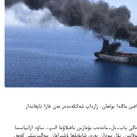
اقىن ماڭدا بولعان. زارداپ شەككەندەر مەن قازا تاپقاندار
ى باب-ەل-ماندەب بۇعازىن باقىلاۋعا الىپ، ساۋد ارابياسىنا