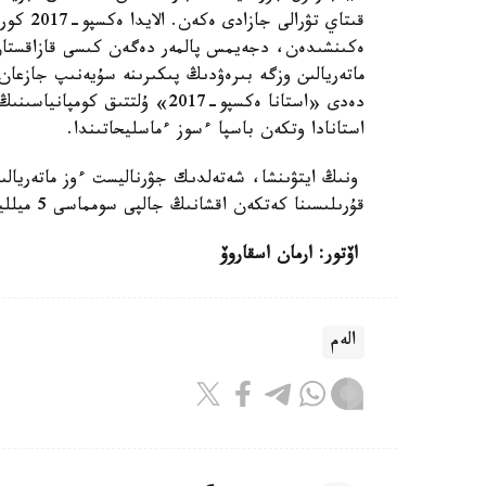
قىتاي ت
ەكىنشىدەن، دجەيمس پالمەر دەگەن كىسى قازاقستان 
ماتەريالىن وزگە بىرەۋدىڭ پىكىرىنە سۇيەنىپ جازعان
دەدى «استانا ەكسپو-2017» ۇلتت
استانادا وتكەن باسپا ءسوز ءماسليحاتىندا.
ونىڭ ايتۋىنشا، شەتەلدىك جۋرناليست ءوز ماتەريالى
قۇرىلىسىنا كەتكەن اقشانىڭ جالپى سومماسى 5 ميلليارد دوللار ەمەس، 1,3 ميلليارد دوللاردى قۇرايدى.
اۆتور: ارمان اسقاروۆ
الەم