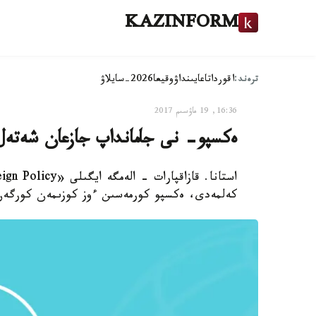
KAZINFORM
ترەند:
اقوردا
تاعايىنداۋ
وقيعا
2026-سايلاۋ
16:36, 19 ماۋسىم 2017
ەكسپو- نى جامانداپ جازعان شەتەل 
كەلمەدى، ەكسپو كورمەسىن ءوز كوزىمەن كورگە