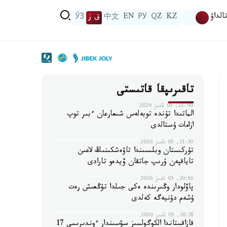
الداۋ
KZ
QZ
РУ
EN
中文
ق ز
ЎЗ
تاقىرىپقا قاتىستى
21:46, 05 تامىز 2026
الماتىدا تۇندە توبەلەس شىعارعان ءبىر توپ
ازامات ۇستالدى
21:30, 05 تامىز 2026
تۇركىستان وبلىسىندا تاۋەشكىنىڭ لاعىن
تاياقپەن ۇرىپ جاتقان ۆيدەو تارادى
20:56, 05 تامىز 2026
پاۆلودار وڭىرىندە ەكى جىلدا تۇڭعىش رەت
ۇشەم دۇنيەگە كەلدى
20:28, 05 تامىز 2026
قازاقستاندا الكوگولسىز سۋسىندار ءوندىرىسى 17