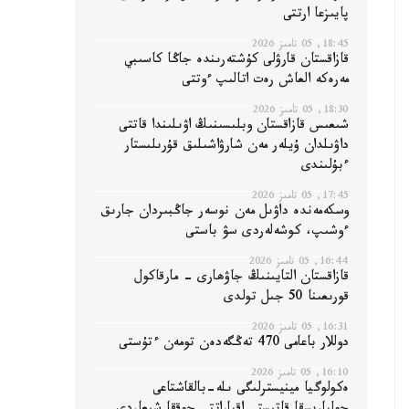
پايىزعا ارتتى
18:45, 05 تامىز 2026
قازاقستان قارۋلى كۇشتەرىندە جاڭا كاسىبي
مەرەكە العاش رەت اتالىپ ءوتتى
18:30, 05 تامىز 2026
شىعىس قازاقستان وبلىسىنىڭ اۋىلىندا قاتتى
داۋىلدان ۇيلەر مەن شارۋاشىلىق قۇرىلىستار
ءبۇلىندى
17:45, 05 تامىز 2026
وسكەمەندە داۋىل مەن نوسەر جاڭبىردان جارىق
ءوشىپ، كوشەلەردى سۋ باستى
16:44, 05 تامىز 2026
قازاقستان التايىنىڭ جاۋھارى - مارقاكول
قورىعىنا 50 جىل تولدى
16:31, 05 تامىز 2026
دوللار باعامى 470 تەڭگەدەن تومەن ءتۇستى
16:10, 05 تامىز 2026
ەكولوگيا مينيسترلىگى ىلە-بالقاشتاعى