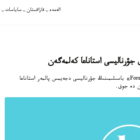
الەمدە
قازاقستان
ساياسات
ت
جۋرناليسى استاناعا كەلمەگەن
استانا. قازاقپارات - الەمگە ايگىلى «Foreign Policy» باسىلىمىنىڭ جۋرناليسى دجەيمس پالمەر استاناعا
ن دە جوق.