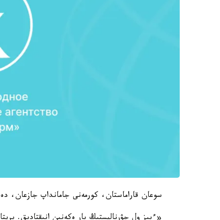
سوعان قاراماستان، كورمەنى جامانداپ جازعان، دەپ 
«ءبىز ول جۋرناليستىڭ بار ەكەنىن انىقتادىق. بريتا