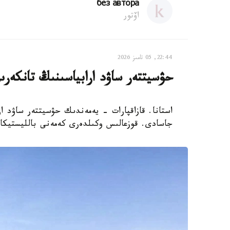
без автора
اۆتور
22:44, 05 تامىز 2026
حۋسيتتەر ساۋد ارابياسىنىڭ تانكەرى
استانا. قازاقپارات - يەمەندىك حۋسيتتەر ساۋد ار
جاسادى. قوزعالىس وكىلدەرى كەمەنى بالليستيكالى