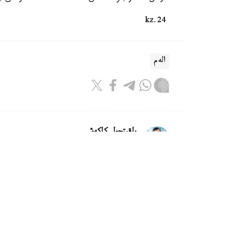
24.kz
الەم
باقىتجول كاكەش
اۆتور
22:31, 05 تامىز 2026