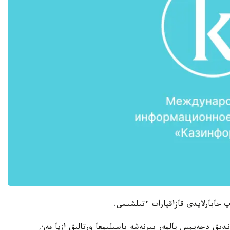
حابارلايدى قازاقپارات ءتىلشىسى.
ندىق دجەيمس پالمەر بىرنەشە باسىلىمعا ورتالىق ازيا مەن