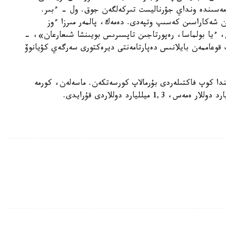
ۋرالى جازادى ەكەن. الايدا ەكسپو-2017 كورمەسىندە ونداي جۋرناليست تىركەلگەن جوق. ول - ءبىر.
شەكاراسىن كەسىپ وتپەدى. دەمەك، پالمەر مىرزا ءوز
، ءيا بولماسا، رەپورتاجىن تاپسىرىس بويىنشا شىعارعان»، -
ىق كومپانياسىنىڭ قوعاممەن بايلانىس دەپارتامەنتى ديرەكتورى سەرگەي كۋيانوۆ
ندا كوپ فاكتىلەردى بۇرمالاپ كورسەتكەن. ماسەلەن، كورمە