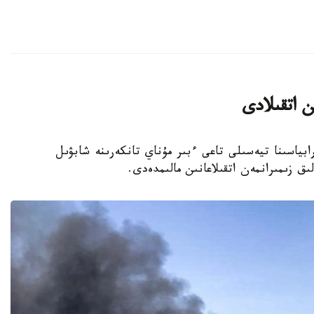
ن اتقىلادى
ابياسىنا تيەسىلى تاعى ءبىر مۇناي تانكەرىنە شابۋىل
ق زىمىرانمەن اتقىلاعانىن مالىمدەدى.